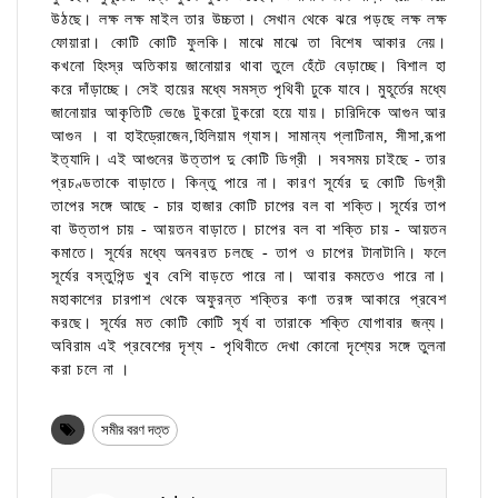
উঠছে। লক্ষ লক্ষ মাইল তার উচ্চতা। সেখান থেকে ঝরে পড়ছে লক্ষ লক্ষ
ফোয়ারা। কোটি কোটি ফুলকি। মাঝে মাঝে তা বিশেষ আকার নেয়।
কখনো হিংস্র অতিকায় জানোয়ার থাবা তুলে হেঁটে বেড়াচ্ছে। বিশাল হা
করে দাঁড়াচ্ছে। সেই হায়ের মধ্যে সমস্ত পৃথিবী ঢুকে যাবে। মুহূর্তের মধ্যে
জানোয়ার আকৃতিটি ভেঙে টুকরো টুকরো হয়ে যায়। চারিদিকে আগুন আর
আগুন । বা হাইড্রোজেন,হিলিয়াম গ্যাস। সামান্য প্লাটিনাম, সীসা,রূপা
ইত্যাদি। এই আগুনের উত্তাপ দু কোটি ডিগ্রী । সবসময় চাইছে - তার
প্রচণ্ডতাকে বাড়াতে। কিন্তু পারে না। কারণ সূর্যের দু কোটি ডিগ্রী
তাপের সঙ্গে আছে - চার হাজার কোটি চাপের বল বা শক্তি। সূর্যের তাপ
বা উত্তাপ চায় - আয়তন বাড়াতে। চাপের বল বা শক্তি চায় - আয়তন
কমাতে। সূর্যের মধ্যে অনবরত চলছে - তাপ ও চাপের টানাটানি। ফলে
সূর্যের বস্তুপিন্ড খুব বেশি বাড়তে পারে না। আবার কমতেও পারে না।
মহাকাশের চারপাশ থেকে অফুরন্ত শক্তির কণা তরঙ্গ আকারে প্রবেশ
করছে। সূর্যের মত কোটি কোটি সূর্য বা তারাকে শক্তি যোগাবার জন্য।
অবিরাম এই প্রবেশের দৃশ্য - পৃথিবীতে দেখা কোনো দৃশ্যের সঙ্গে তুলনা
করা চলে না ।
সমীর বরণ দত্ত