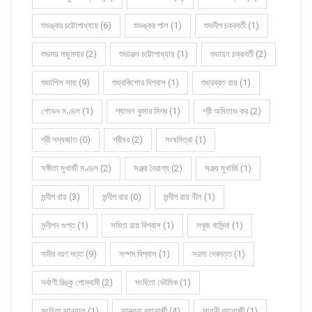
শুভঙ্কর চট্টোপাধ্যায় (6)
শুভঙ্কর পাল (1)
শুভদীপ চক্রবর্তী (1)
শুভময় মজুমদার (2)
শুভাঞ্জন চট্টোপাধ্যায় (1)
শুভায়ন চক্রবর্তী (2)
শুভাশিস সাহু (9)
শুভ্রকিশোর বিশ্বাস (1)
শুভ্রব্রত রায় (1)
শোভন মণ্ডল (1)
শ্যামল কুমার মিশ্র (1)
শ্রী অমিতাভ কর (2)
শ্রী সদ্যজাত (0)
শ্রীধর (2)
সংঘমিত্রা (1)
সঙ্গীতা মুখার্জী মণ্ডল (2)
সঞ্জয় বৈরাগ্য (2)
সঞ্জয় মুখার্জি (1)
সন্দীপ রায় (3)
সন্দীপ রায় (0)
সন্দীপ রায় নীল (1)
সন্দীপন গুপ্ত (1)
সবিতা রায় বিশ্বাস (1)
সবুজ বাসিন্দা (1)
সমীর বরণ দত্ত (9)
সম্পদ বিশ্বাস (1)
সরমা দেবদত্ত (1)
সর্বাণী রিঙ্কু গোস্বামী (2)
সংহিতা ভৌমিক (1)
সংহিতা সান্যাল (1)
সান্ত্বনা ব্যানার্জী (4)
সায়নী ব্যানার্জী (1)