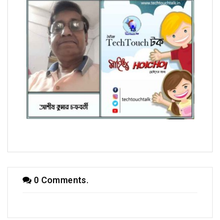
হৈচৈ কবিতায় আশীষ কুমার চক্রবর্তী
0 Comments.