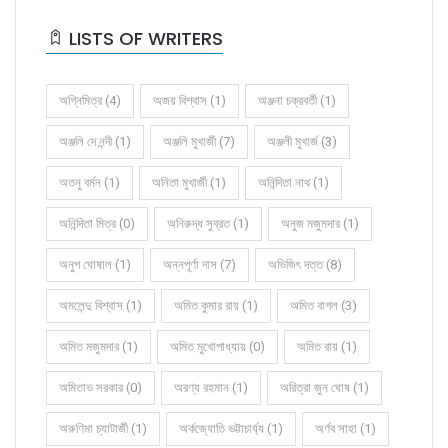
LISTS OF WRITERS
অগ্নিমিত্র (4)
অজয় বিশ্বাস (1)
অঞ্জনা চক্রবর্তী (1)
অঞ্জলি দে নন্দী (1)
অঞ্জলি মুখার্জী (7)
অঞ্জলী মুখার্জ (3)
অতনু বর্মন (1)
অনিতা মুখার্জী (1)
অনিন্দিতা নাথ (1)
অনিন্দিতা মিত্র (0)
অনিরুদ্ধ সুব্রত (1)
অনুজ মজুমদার (1)
অনুপ ঘোষাল (1)
অন্নপূর্ণা দাস (7)
অভিজিৎ দত্ত (8)
অমলেন্দু বিশ্বাস (1)
অমিত কুমার রায় (1)
অমিত বাগল (3)
অমিত মজুমদার (1)
অমিত মুখোপাধ্যায় (0)
অমিত রায় (1)
অমিতাভ সরকার (0)
অরণ্য রহমান (1)
অরিত্রা জুন ঘোষ (1)
অরুণিমা চ্যাটার্জী (1)
অর্কজ্যোতি ভট্টাচার্য্য (1)
অর্ণব সাহা (1)