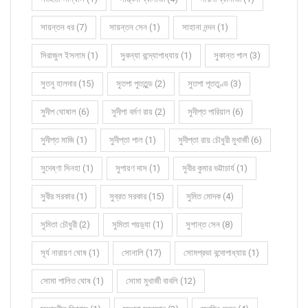
সায়ন্তন ধর (7)
সায়ন্তন সেন (1)
সাহানা নন্দন (1)
সিরাজুল ইসলাম (1)
সুকন্যা বন্দ্যোপাধ্যায় (1)
সুকান্ত পাল (3)
সুতনু হালদার (15)
সুতপা পুততুন্ড (2)
সুতপা পূততুণ্ড (3)
সুদীপ ঘোষাল (6)
সুদীপা বর্মণ রায় (2)
সুদীপ্ত পারিয়াল (6)
সুদীপ্ত মাজি (1)
সুদীপ্তা পাল (1)
সুদীপ্তা রায় চৌধুরী মুখার্জী (6)
সুদেষ্ণা সিনহা (1)
সুপায়ণ দাস (1)
সুবীর কুমার ভট্টাচার্য (1)
সুবীর সরকার (1)
সুব্রত সরকার (15)
সুমিত মোদক (4)
সুমিতা চৌধুরী (2)
সুমিতা পয়ড়্যা (1)
সুশান্ত সেন (8)
সূর্য নারায়ণ ঘোষ (1)
সোনালি (17)
সোমপ্রভা বন্দোপাধ্যায় (1)
সোমা পালিত ঘোষ (1)
সোমা মুখার্জী বাবলি (12)