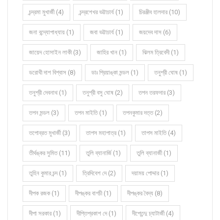
চন্দ্রমা মুখার্জী (4)
চন্দ্রশেখর ভট্টাচার্য (1)
চিরঞ্জীব হালদার (10)
জনা বন্দ্যোপাধ্যায় (1)
জবা ভট্টাচার্য (1)
জয়দেব দাস (6)
জায়েদ হোসাইন লাকী (3)
জাহির খান (1)
ঝিলম ত্রিবেদী (1)
ডরোথী দাশ বিশ্বাস (8)
ডাঃ প্রিয়াঙ্কা মন্ডল (1)
তনুশ্রী ঘোষ (1)
তনুশ্রী দেবনাথ (1)
তনুশ্রী বসু ঘোষ (2)
তপন তরফদার (3)
তপন মন্ডল (3)
তপন মাইতি (1)
তপনকুমার দত্ত (2)
তপোব্রত মুখার্জী (3)
তাপস মহাপাত্র (1)
তাপস মাইতি (4)
তীর্থঙ্কর সুমিত (11)
তুলি ব্যানার্জি (1)
তুলি ব্যানার্জী (1)
তুহিন কুমার চন্দ (1)
ত্রিদিবেশ দে (2)
দয়াময় পোদ্দার (1)
দীপক রজক (1)
দীপঙ্কর বাগচী (1)
দীপঙ্কর বৈদ্য (8)
দীপা সরকার (1)
দীপ্তিপ্রকাশ দে (1)
দীপ্তেন্দু চ্যাটার্জী (4)