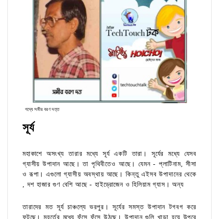
গদ্যে সমীর বরণ দত্ত
সূর্য
মহাকাশে অসংখ্য তারার মধ্যে সূর্য একটি তারা। সূর্যের মধ্যে যেসব
গ্যাসীয় উপাদান আছে। তা পৃথিবীতেও আছে। যেমন - প্লাটিনাম, সীসা
ও রূপা। এগুলো গ্যাসীয় অবস্থায় আছে। কিন্তু এইসব উপাদানের থেকে
, দশ হাজার গুণ বেশি আছে - হাইড্রোজেন ও হিলিয়াম গ্যাস। অন্য
তারাদের মত সূর্য চাঞ্চল্যে ভরপুর। সূর্যের সমস্ত উপাদান টগবগ করে
ফুটছে। মুহূর্তের মধ্যে ফুঁসে ফুঁসে উঠছে। উপাদান গুলি খাড়া হয়ে উপরে