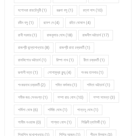
যশোধরা রায়চৌধুরী (1)
রঞ্জনা বসু (1)
রত্না দাস (10)
রবীন বসু (1)
রমেশ দে (4)
রহিত ঘোষাল (4)
রাখী সরদার (1)
রাজকুমার ঘোষ (18)
রাজদীপ ভট্টাচার্য (17)
রাজশ্রী বন্দ্যোপাধ্যায় (8)
রাজশ্রী রাহা চক্রবর্তী (1)
রামকিশোর ভট্টাচার্য (1)
রিম্পা নাথ (1)
রীতা চক্রবর্তী (1)
রূপালী দত্ত (1)
লোপামুদ্রা কুন্ডু (4)
শংকর হালদার (1)
শংকরনাথ চক্রবর্তী (2)
শমিত কর্মকার (1)
শমিতা ভট্টাচার্য (1)
শমীক জয় সেনগুপ্ত (1)
শম্পা রায় বোস (10)
শম্পা সামন্ত (3)
শর্মিলা ঘোষ (6)
শর্মিষ্ঠা ঘোষ (1)
শান্তনু ঘোষ (1)
শামীম নওয়াজ (0)
শাশ্বত বোস (1)
শিঞ্জিনী চ্যাটার্জী (1)
শিবাশিস মুখোপাধ্যায় (1)
শিশির আজম (1)
শীতল বিশ্বাস (3)