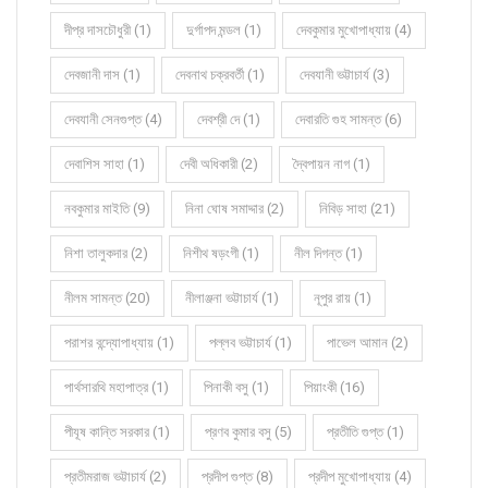
দীপ্র দাসচৌধুরী (1)
দুর্গাপদ মন্ডল (1)
দেবকুমার মুখোপাধ্যায় (4)
দেবজানী দাস (1)
দেবনাথ চক্রবর্তী (1)
দেবযানী ভট্টাচার্য (3)
দেবযানী সেনগুপ্ত (4)
দেবশ্রী দে (1)
দেবারতি গুহ সামন্ত (6)
দেবাশিস সাহা (1)
দেবী অধিকারী (2)
দ্বৈপায়ন নাগ (1)
নবকুমার মাইতি (9)
নিনা ঘোষ সমাদ্দার (2)
নিবিড় সাহা (21)
নিশা তালুকদার (2)
নিশীথ ষড়ংগী (1)
নীল দিগন্ত (1)
নীলম সামন্ত (20)
নীলাঞ্জনা ভট্টাচার্য (1)
নূপুর রায় (1)
পরাশর বন্দ্যোপাধ্যায় (1)
পল্লব ভট্টাচার্য (1)
পাভেল আমান (2)
পার্থসারথি মহাপাত্র (1)
পিনাকী বসু (1)
পিয়াংকী (16)
পীযূষ কান্তি সরকার (1)
প্রণব কুমার বসু (5)
প্রতীতি গুপ্ত (1)
প্রতীমরাজ ভট্টাচার্য (2)
প্রদীপ গুপ্ত (8)
প্রদীপ মুখোপাধ্যায় (4)