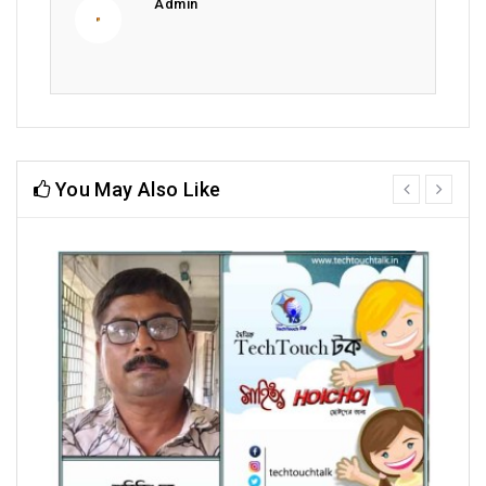
Admin
You May Also Like
prev
next