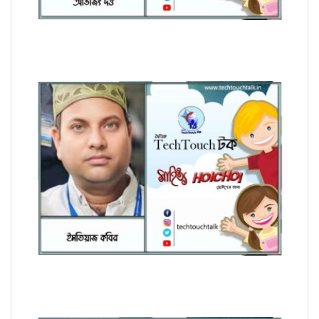
হৈচৈ কবিতায় আশীষ কুমার চক্রবর্তী
হৈচৈ কবিতায় ইমতিয়াজ কবির