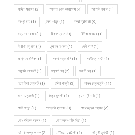
প্রদীপ সরকার (3)
প্রভাত রঞ্জন ভট্টাচার্য্য (4)
প্রাণজি বসাক (1)
বনশ্রী রায় (1)
বন্দনা পাত্র (1)
বন্যা ব্যানার্জী (3)
বাসুদেব সরকার (1)
বিক্রম মন্ডল (0)
বিদিশা সরকার (1)
বিশাখা বসু রায় (4)
বৃন্দাবন মণ্ডল (1)
বেবী সাউ (1)
ভাগ্যধর মল্লিক (1)
মঙ্গলা দত্ত রিমি (1)
মঞ্জরী ব্যানার্জী (1)
মঞ্জুশ্রী চক্রবর্তী (1)
মধুপর্ণা বসু (2)
মনালি বসু (1)
মনোনীতা চক্রবর্তী (1)
মন্দিরা গাঙ্গুলী (3)
মানস চক্রবর্ত্তী (11)
মালা চক্রবর্তী (1)
মিঠুন মুখার্জী (1)
মৃদুল শ্রীমানী (1)
মেরী খাতুন (1)
মৈত্রেয়ী হালদার (0)
মোঃ আব্দুল রহমান (2)
মোঃ মনিরুল আলম (1)
মোহাম্মদ শামীম মিয়া (1)
মৌ দাশগুপ্ত আদক (2)
মৌমিতা চ্যাটার্জী (1)
মৌসুমী মুখার্জী (3)