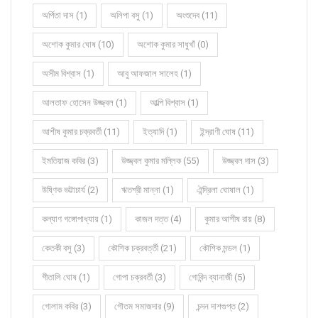
অর্পিতা দাস (1)
অলিপা বসু (1)
অংশুদেব (11)
অশোক কুমার ঘোষ (10)
অশোক কুমার সাধুখাঁ (0)
অসীম বিশ্বাস (1)
আবু আফজাল সালেহ (1)
আলতাফ হোসেন উজ্জ্বল (1)
আল্পি বিশ্বাস (1)
আশীষ কুমার চক্রবর্তী (11)
ইত্যাদি (1)
ইন্দ্রাণী ঘোষ (11)
ইমতিয়াজ কবির (3)
উজ্জ্বল কুমার মল্লিক (55)
উজ্জ্বল দাস (3)
উষ্ণিক ভট্টাচার্য (2)
ঋতশ্রী মান্না (1)
ঐন্দ্রিলা ঘোষাল (1)
কল্যাণ গঙ্গোপাধ্যায় (1)
কাজল দত্ত (4)
কুমার আশীষ রায় (8)
কেতকী বসু (3)
কৌশিক চক্রবর্ত্তী (21)
কৌশিক মন্ডল (1)
গীতালি ঘোষ (1)
গোপা চক্রবর্তী (3)
গোবিন্দ ব্যানার্জী (5)
গোলাম কবির (3)
গৌতম সমাজদার (9)
চন্দন দাশগুপ্ত (2)