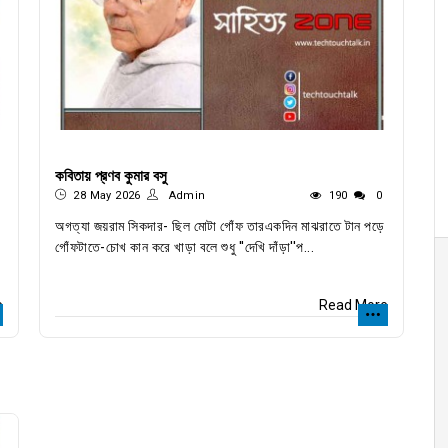
কবিতায় প্রণব কুমার বসু
28 May 2026
Admin
190
0
অগত্যা জয়রাম সিকদার- ছিল মোটা গোঁফ তারএকদিন মাঝরাতে টান পড়ে
গোঁফটাতে-চোখ কান করে খাড়া বলে শুধু ''দেখি দাঁড়া''প...
e
Read More