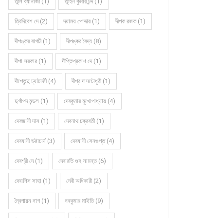
তুলি ব্যানার্জী (1)
তুহিন কুমার চন্দ (1)
ত্রিদিবেশ দে (2)
দয়াময় পোদ্দার (1)
দীপক রজক (1)
দীপঙ্কর বাগচী (1)
দীপঙ্কর বৈদ্য (8)
দীপা সরকার (1)
দীপ্তিপ্রকাশ দে (1)
দীপ্তেন্দু চ্যাটার্জী (4)
দীপ্র দাসচৌধুরী (1)
দুর্গাপদ মন্ডল (1)
দেবকুমার মুখোপাধ্যায় (4)
দেবজানী দাস (1)
দেবনাথ চক্রবর্তী (1)
দেবযানী ভট্টাচার্য (3)
দেবযানী সেনগুপ্ত (4)
দেবশ্রী দে (1)
দেবারতি গুহ সামন্ত (6)
দেবাশিস সাহা (1)
দেবী অধিকারী (2)
দ্বৈপায়ন নাগ (1)
নবকুমার মাইতি (9)