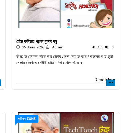
হৈচৈ কবিতায় প্রণব কুমার বসু
06 June 2026
Admin
155
0
ভীমরতি ফোকলা দাঁতে দাদু চেঁচায় /দিদা দিয়েছে হামি /পড়িমরি করে ছুট্টে
গেলাম /দেখতে সেটাই আমি -দিদার নাকি দাঁতে ব্...
e
Read More
সাহিত্য ZONE