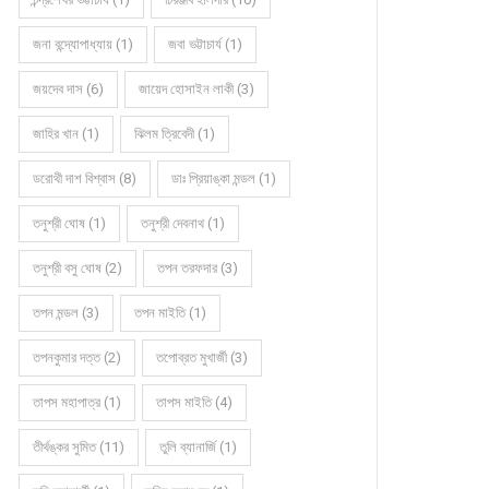
জনা বন্দ্যোপাধ্যায় (1)
জবা ভট্টাচার্য (1)
জয়দেব দাস (6)
জায়েদ হোসাইন লাকী (3)
জাহির খান (1)
ঝিলম ত্রিবেদী (1)
ডরোথী দাশ বিশ্বাস (8)
ডাঃ প্রিয়াঙ্কা মন্ডল (1)
তনুশ্রী ঘোষ (1)
তনুশ্রী দেবনাথ (1)
তনুশ্রী বসু ঘোষ (2)
তপন তরফদার (3)
তপন মন্ডল (3)
তপন মাইতি (1)
তপনকুমার দত্ত (2)
তপোব্রত মুখার্জী (3)
তাপস মহাপাত্র (1)
তাপস মাইতি (4)
তীর্থঙ্কর সুমিত (11)
তুলি ব্যানার্জি (1)