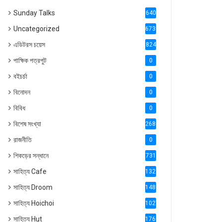
Sunday Talks
640
Uncategorized
6738
এডিটরস চয়েস
824
পাক্ষিক পত্রপুট
0
বইচর্চা
0
বিনোদন
0
বিবিধ
0
বিশেষ সংখ্যা
2686
রাজনীতি
0
শিকড়ের সন্ধানে
731
সাহিত্য Cafe
1321
সাহিত্য Droom
1488
সাহিত্য Hoichoi
1027
সাহিত্য Hut
1769