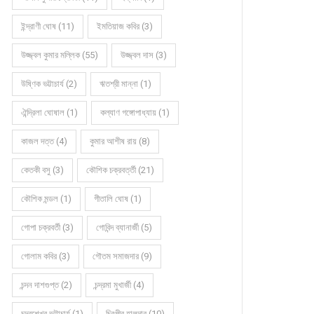
ইন্দ্রাণী ঘোষ (11)
ইমতিয়াজ কবির (3)
উজ্জ্বল কুমার মল্লিক (55)
উজ্জ্বল দাস (3)
উষ্ণিক ভট্টাচার্য (2)
ঋতশ্রী মান্না (1)
ঐন্দ্রিলা ঘোষাল (1)
কল্যাণ গঙ্গোপাধ্যায় (1)
কাজল দত্ত (4)
কুমার আশীষ রায় (8)
কেতকী বসু (3)
কৌশিক চক্রবর্ত্তী (21)
কৌশিক মন্ডল (1)
গীতালি ঘোষ (1)
গোপা চক্রবর্তী (3)
গোবিন্দ ব্যানার্জী (5)
গোলাম কবির (3)
গৌতম সমাজদার (9)
চন্দন দাশগুপ্ত (2)
চন্দ্রমা মুখার্জী (4)
চন্দ্রশেখর ভট্টাচার্য (1)
চিরঞ্জীব হালদার (10)