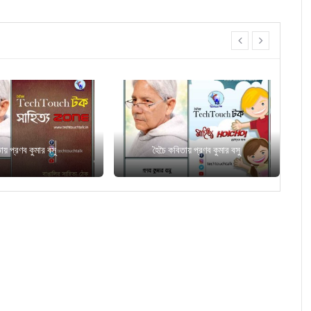
prev
next
িতায় প্রণব কুমার বসু