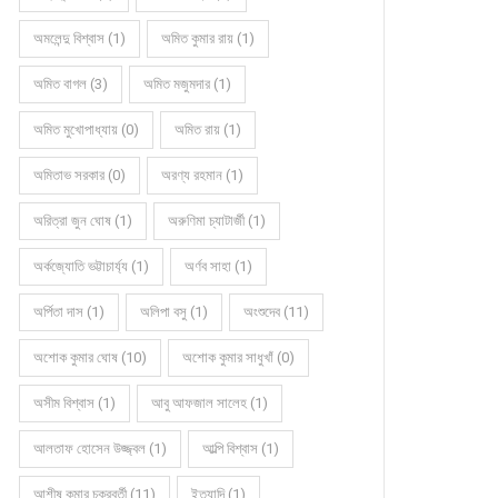
অমলেন্দু বিশ্বাস (1)
অমিত কুমার রায় (1)
অমিত বাগল (3)
অমিত মজুমদার (1)
অমিত মুখোপাধ্যায় (0)
অমিত রায় (1)
অমিতাভ সরকার (0)
অরণ্য রহমান (1)
অরিত্রা জুন ঘোষ (1)
অরুণিমা চ্যাটার্জী (1)
অর্কজ্যোতি ভট্টাচার্য্য (1)
অর্ণব সাহা (1)
অর্পিতা দাস (1)
অলিপা বসু (1)
অংশুদেব (11)
অশোক কুমার ঘোষ (10)
অশোক কুমার সাধুখাঁ (0)
অসীম বিশ্বাস (1)
আবু আফজাল সালেহ (1)
আলতাফ হোসেন উজ্জ্বল (1)
আল্পি বিশ্বাস (1)
আশীষ কুমার চক্রবর্তী (11)
ইত্যাদি (1)