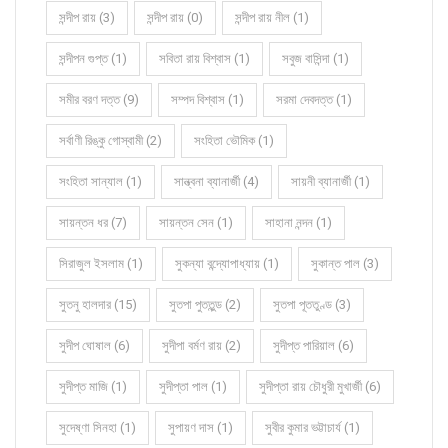
সন্দীপ রায় (3)
সন্দীপ রায় (0)
সন্দীপ রায় নীল (1)
সন্দীপন গুপ্ত (1)
সবিতা রায় বিশ্বাস (1)
সবুজ বাসিন্দা (1)
সমীর বরণ দত্ত (9)
সম্পদ বিশ্বাস (1)
সরমা দেবদত্ত (1)
সর্বাণী রিঙ্কু গোস্বামী (2)
সংহিতা ভৌমিক (1)
সংহিতা সান্যাল (1)
সান্ত্বনা ব্যানার্জী (4)
সায়নী ব্যানার্জী (1)
সায়ন্তন ধর (7)
সায়ন্তন সেন (1)
সাহানা নন্দন (1)
সিরাজুল ইসলাম (1)
সুকন্যা বন্দ্যোপাধ্যায় (1)
সুকান্ত পাল (3)
সুতনু হালদার (15)
সুতপা পুততুন্ড (2)
সুতপা পূততুণ্ড (3)
সুদীপ ঘোষাল (6)
সুদীপা বর্মণ রায় (2)
সুদীপ্ত পারিয়াল (6)
সুদীপ্ত মাজি (1)
সুদীপ্তা পাল (1)
সুদীপ্তা রায় চৌধুরী মুখার্জী (6)
সুদেষ্ণা সিনহা (1)
সুপায়ণ দাস (1)
সুবীর কুমার ভট্টাচার্য (1)