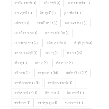
মনোনীতা চক্রবর্তী (1)
মন্দিরা গাঙ্গুলী (3)
মানস চক্রবর্ত্তী (11)
মালা চক্রবর্তী (1)
মিঠুন মুখার্জী (1)
মৃদুল শ্রীমানী (1)
মেরী খাতুন (1)
মৈত্রেয়ী হালদার (0)
মোঃ আব্দুল রহমান (2)
মোঃ মনিরুল আলম (1)
মোহাম্মদ শামীম মিয়া (1)
মৌ দাশগুপ্ত আদক (2)
মৌমিতা চ্যাটার্জী (1)
মৌসুমী মুখার্জী (3)
যশোধরা রায়চৌধুরী (1)
রঞ্জনা বসু (1)
রত্না দাস (10)
রবীন বসু (1)
রমেশ দে (4)
রহিত ঘোষাল (4)
রাখী সরদার (1)
রাজকুমার ঘোষ (18)
রাজদীপ ভট্টাচার্য (17)
রাজশ্রী বন্দ্যোপাধ্যায় (8)
রাজশ্রী রাহা চক্রবর্তী (1)
রামকিশোর ভট্টাচার্য (1)
রিম্পা নাথ (1)
রীতা চক্রবর্তী (1)
রূপালী দত্ত (1)
লোপামুদ্রা কুন্ডু (4)
শংকর হালদার (1)