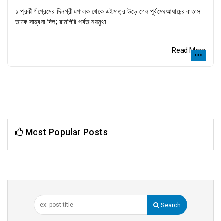
১ প্রকীর্ণ প্রেমের দিনগ্রীষ্মপালক থেকে এইমাত্র উড়ে গেল পূর্বমেঘআষাঢ়ের বাতাস
তাকে সান্ত্বনা দিল; রামগিরি পর্বত নয়মুথা...
Read More
Most Popular Posts
Search