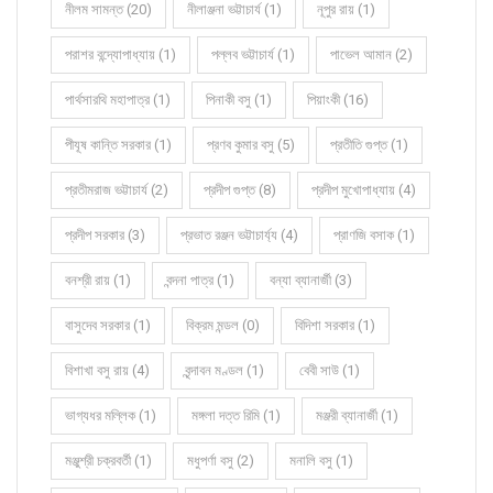
নীলম সামন্ত (20)
নীলাঞ্জনা ভট্টাচার্য (1)
নূপুর রায় (1)
পরাশর বন্দ্যোপাধ্যায় (1)
পল্লব ভট্টাচার্য (1)
পাভেল আমান (2)
পার্থসারথি মহাপাত্র (1)
পিনাকী বসু (1)
পিয়াংকী (16)
পীযূষ কান্তি সরকার (1)
প্রণব কুমার বসু (5)
প্রতীতি গুপ্ত (1)
প্রতীমরাজ ভট্টাচার্য (2)
প্রদীপ গুপ্ত (8)
প্রদীপ মুখোপাধ্যায় (4)
প্রদীপ সরকার (3)
প্রভাত রঞ্জন ভট্টাচার্য্য (4)
প্রাণজি বসাক (1)
বনশ্রী রায় (1)
বন্দনা পাত্র (1)
বন্যা ব্যানার্জী (3)
বাসুদেব সরকার (1)
বিক্রম মন্ডল (0)
বিদিশা সরকার (1)
বিশাখা বসু রায় (4)
বৃন্দাবন মণ্ডল (1)
বেবী সাউ (1)
ভাগ্যধর মল্লিক (1)
মঙ্গলা দত্ত রিমি (1)
মঞ্জরী ব্যানার্জী (1)
মঞ্জুশ্রী চক্রবর্তী (1)
মধুপর্ণা বসু (2)
মনালি বসু (1)