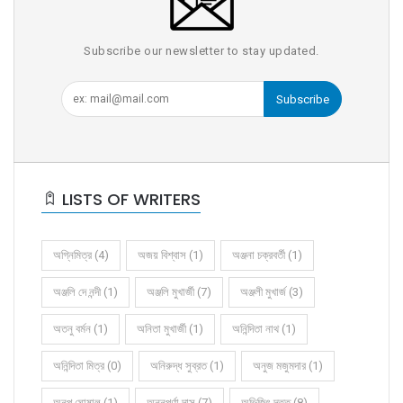
Subscribe our newsletter to stay updated.
Subscribe
LISTS OF WRITERS
অগ্নিমিত্র (4)
অজয় বিশ্বাস (1)
অঞ্জনা চক্রবর্তী (1)
অঞ্জলি দে নন্দী (1)
অঞ্জলি মুখার্জী (7)
অঞ্জলী মুখার্জ (3)
অতনু বর্মন (1)
অনিতা মুখার্জী (1)
অনিন্দিতা নাথ (1)
অনিন্দিতা মিত্র (0)
অনিরুদ্ধ সুব্রত (1)
অনুজ মজুমদার (1)
অনুপ ঘোষাল (1)
অন্নপূর্ণা দাস (7)
অভিজিৎ দত্ত (8)