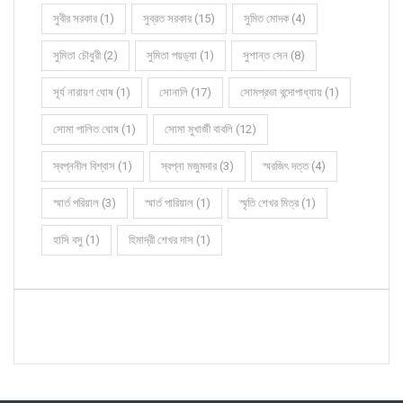
সুবীর সরকার (1)
সুব্রত সরকার (15)
সুমিত মোদক (4)
সুমিতা চৌধুরী (2)
সুমিতা পয়ড়্যা (1)
সুশান্ত সেন (8)
সূর্য নারায়ণ ঘোষ (1)
সোনালি (17)
সোমপ্রভা বন্দোপাধ্যায় (1)
সোমা পালিত ঘোষ (1)
সোমা মুখার্জী বাবলি (12)
স্বপ্ননীল বিশ্বাস (1)
স্বপ্না মজুমদার (3)
স্মরজিৎ দত্ত (4)
স্মার্ত পরিয়াল (3)
স্মার্ত পারিয়াল (1)
স্মৃতি শেখর মিত্র (1)
হাসি বসু (1)
হিমাদ্রী শেখর দাস (1)