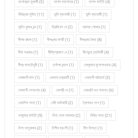
তপোব্রত মুখার্জী (3)
তাপস মহাপাত্র (1)
তাপস মাইতি (4)
তীর্থঙ্কর সুমিত (11)
তুলি ব্যানার্জি (1)
তুলি ব্যানার্জী (1)
তুহিন কুমার চন্দ (1)
ত্রিদিবেশ দে (2)
দয়াময় পোদ্দার (1)
দীপক রজক (1)
দীপঙ্কর বাগচী (1)
দীপঙ্কর বৈদ্য (8)
দীপা সরকার (1)
দীপ্তিপ্রকাশ দে (1)
দীপ্তেন্দু চ্যাটার্জী (4)
দীপ্র দাসচৌধুরী (1)
দুর্গাপদ মন্ডল (1)
দেবকুমার মুখোপাধ্যায় (4)
দেবজানী দাস (1)
দেবনাথ চক্রবর্তী (1)
দেবযানী ভট্টাচার্য (3)
দেবযানী সেনগুপ্ত (4)
দেবশ্রী দে (1)
দেবারতি গুহ সামন্ত (6)
দেবাশিস সাহা (1)
দেবী অধিকারী (2)
দ্বৈপায়ন নাগ (1)
নবকুমার মাইতি (9)
নিনা ঘোষ সমাদ্দার (2)
নিবিড় সাহা (21)
নিশা তালুকদার (2)
নিশীথ ষড়ংগী (1)
নীল দিগন্ত (1)