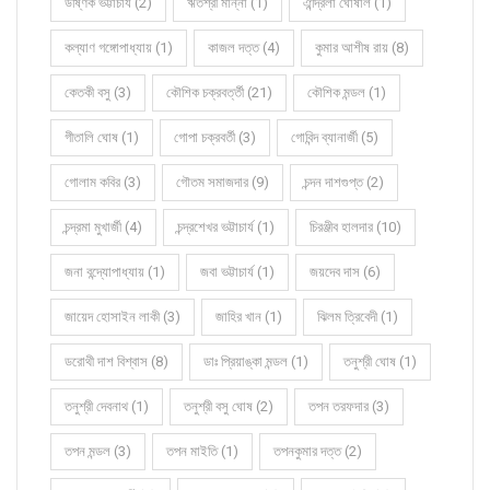
উষ্ণিক ভট্টাচার্য (2)
ঋতশ্রী মান্না (1)
ঐন্দ্রিলা ঘোষাল (1)
কল্যাণ গঙ্গোপাধ্যায় (1)
কাজল দত্ত (4)
কুমার আশীষ রায় (8)
কেতকী বসু (3)
কৌশিক চক্রবর্ত্তী (21)
কৌশিক মন্ডল (1)
গীতালি ঘোষ (1)
গোপা চক্রবর্তী (3)
গোবিন্দ ব্যানার্জী (5)
গোলাম কবির (3)
গৌতম সমাজদার (9)
চন্দন দাশগুপ্ত (2)
চন্দ্রমা মুখার্জী (4)
চন্দ্রশেখর ভট্টাচার্য (1)
চিরঞ্জীব হালদার (10)
জনা বন্দ্যোপাধ্যায় (1)
জবা ভট্টাচার্য (1)
জয়দেব দাস (6)
জায়েদ হোসাইন লাকী (3)
জাহির খান (1)
ঝিলম ত্রিবেদী (1)
ডরোথী দাশ বিশ্বাস (8)
ডাঃ প্রিয়াঙ্কা মন্ডল (1)
তনুশ্রী ঘোষ (1)
তনুশ্রী দেবনাথ (1)
তনুশ্রী বসু ঘোষ (2)
তপন তরফদার (3)
তপন মন্ডল (3)
তপন মাইতি (1)
তপনকুমার দত্ত (2)