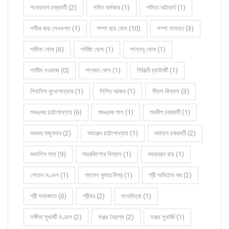
শংকরনাথ চক্রবর্তী (2)
শমিত কর্মকার (1)
শমিতা ভট্টাচার্য (1)
শমীক জয় সেনগুপ্ত (1)
শম্পা রায় বোস (10)
শম্পা সামন্ত (3)
শর্মিলা ঘোষ (6)
শর্মিষ্ঠা ঘোষ (1)
শান্তনু ঘোষ (1)
শামীম নওয়াজ (0)
শাশ্বত বোস (1)
শিঞ্জিনী চ্যাটার্জী (1)
শিবাশিস মুখোপাধ্যায় (1)
শিশির আজম (1)
শীতল বিশ্বাস (3)
শুভঙ্কর চট্টোপাধ্যায় (6)
শুভঙ্কর পাল (1)
শুভদীপ চক্রবর্তী (1)
শুভময় মজুমদার (2)
শুভাঞ্জন চট্টোপাধ্যায় (1)
শুভায়ন চক্রবর্তী (2)
শুভাশিস সাহু (9)
শুভ্রকিশোর বিশ্বাস (1)
শুভ্রব্রত রায় (1)
শোভন মণ্ডল (1)
শ্যামল কুমার মিশ্র (1)
শ্রী অমিতাভ কর (2)
শ্রী সদ্যজাত (0)
শ্রীধর (2)
সংঘমিত্রা (1)
সঙ্গীতা মুখার্জী মণ্ডল (2)
সঞ্জয় বৈরাগ্য (2)
সঞ্জয় মুখার্জি (1)