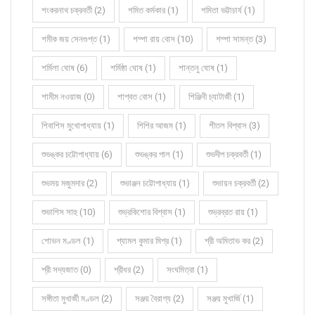
শংকরনাথ চক্রবর্তী (2)
শমিত কর্মকার (1)
শমিতা ভট্টাচার্য (1)
শমীক জয় সেনগুপ্ত (1)
শম্পা রায় বোস (10)
শম্পা সামন্ত (3)
শর্মিলা ঘোষ (6)
শর্মিষ্ঠা ঘোষ (1)
শান্তনু ঘোষ (1)
শামীম নওয়াজ (0)
শাশ্বত বোস (1)
শিঞ্জিনী চ্যাটার্জী (1)
শিবাশিস মুখোপাধ্যায় (1)
শিশির আজম (1)
শীতল বিশ্বাস (3)
শুভঙ্কর চট্টোপাধ্যায় (6)
শুভঙ্কর পাল (1)
শুভদীপ চক্রবর্তী (1)
শুভময় মজুমদার (2)
শুভাঞ্জন চট্টোপাধ্যায় (1)
শুভায়ন চক্রবর্তী (2)
শুভাশিস সাহু (10)
শুভ্রকিশোর বিশ্বাস (1)
শুভ্রব্রত রায় (1)
শোভন মণ্ডল (1)
শ্যামল কুমার মিশ্র (1)
শ্রী অমিতাভ কর (2)
শ্রী সদ্যজাত (0)
শ্রীধর (2)
সংঘমিত্রা (1)
সঙ্গীতা মুখার্জী মণ্ডল (2)
সঞ্জয় বৈরাগ্য (2)
সঞ্জয় মুখার্জি (1)