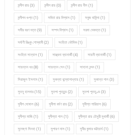
সন্দীপ রায় (3)
সন্দীপ রায় (0)
সন্দীপ রায় নীল (1)
সন্দীপন গুপ্ত (1)
সবিতা রায় বিশ্বাস (1)
সবুজ বাসিন্দা (1)
সমীর বরণ দত্ত (9)
সম্পদ বিশ্বাস (1)
সরমা দেবদত্ত (1)
সর্বাণী রিঙ্কু গোস্বামী (2)
সংহিতা ভৌমিক (1)
সংহিতা সান্যাল (1)
সান্ত্বনা ব্যানার্জী (4)
সায়নী ব্যানার্জী (1)
সায়ন্তন ধর (8)
সায়ন্তন সেন (1)
সাহানা নন্দন (1)
সিরাজুল ইসলাম (1)
সুকন্যা বন্দ্যোপাধ্যায় (1)
সুকান্ত পাল (3)
সুতনু হালদার (15)
সুতপা পুততুন্ড (2)
সুতপা পূততুণ্ড (3)
সুদীপ ঘোষাল (6)
সুদীপা বর্মণ রায় (2)
সুদীপ্ত পারিয়াল (6)
সুদীপ্ত মাজি (1)
সুদীপ্তা পাল (1)
সুদীপ্তা রায় চৌধুরী মুখার্জী (6)
সুদেষ্ণা সিনহা (1)
সুপায়ণ দাস (1)
সুবীর কুমার ভট্টাচার্য (1)