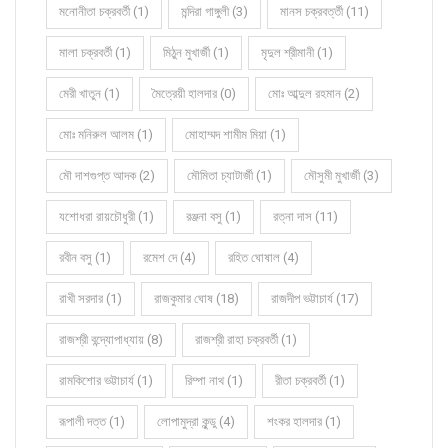
মনোনীতা চক্রবর্তী (1)
মন্দিরা গাঙ্গুলী (3)
মানস চক্রবর্ত্তী (11)
মালা চক্রবর্তী (1)
মিঠুন মুখার্জী (1)
মৃদুল শ্রীমানী (1)
মেরী খাতুন (1)
মৈত্রেয়ী হালদার (0)
মোঃ আব্দুল রহমান (2)
মোঃ মনিরুল আলম (1)
মোহাম্মদ শামীম মিয়া (1)
মৌ দাশগুপ্ত আদক (2)
মৌমিতা চ্যাটার্জী (1)
মৌসুমী মুখার্জী (3)
যশোধরা রায়চৌধুরী (1)
রঞ্জনা বসু (1)
রত্না দাস (11)
রবীন বসু (1)
রমেশ দে (4)
রহিত ঘোষাল (4)
রাখী সরদার (1)
রাজকুমার ঘোষ (18)
রাজদীপ ভট্টাচার্য (17)
রাজশ্রী বন্দ্যোপাধ্যায় (8)
রাজশ্রী রাহা চক্রবর্তী (1)
রামকিশোর ভট্টাচার্য (1)
রিম্পা নাথ (1)
রীতা চক্রবর্তী (1)
রূপালী দত্ত (1)
লোপামুদ্রা কুন্ডু (4)
শংকর হালদার (1)