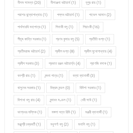
নীলম সামন্ত (20)
নীলাঞ্জনা ভট্টাচার্য (1)
নূপুর রায় (1)
পরাশর বন্দ্যোপাধ্যায় (1)
পল্লব ভট্টাচার্য (1)
পাভেল আমান (2)
পার্থসারথি মহাপাত্র (1)
পিনাকী বসু (1)
পিয়াংকী (16)
পীযূষ কান্তি সরকার (1)
প্রণব কুমার বসু (5)
প্রতীতি গুপ্ত (1)
প্রতীমরাজ ভট্টাচার্য (2)
প্রদীপ গুপ্ত (8)
প্রদীপ মুখোপাধ্যায় (4)
প্রদীপ সরকার (3)
প্রভাত রঞ্জন ভট্টাচার্য্য (4)
প্রাণজি বসাক (1)
বনশ্রী রায় (1)
বন্দনা পাত্র (1)
বন্যা ব্যানার্জী (3)
বাসুদেব সরকার (1)
বিক্রম মন্ডল (0)
বিদিশা সরকার (1)
বিশাখা বসু রায় (4)
বৃন্দাবন মণ্ডল (1)
বেবী সাউ (1)
ভাগ্যধর মল্লিক (1)
মঙ্গলা দত্ত রিমি (1)
মঞ্জরী ব্যানার্জী (1)
মঞ্জুশ্রী চক্রবর্তী (1)
মধুপর্ণা বসু (2)
মনালি বসু (1)