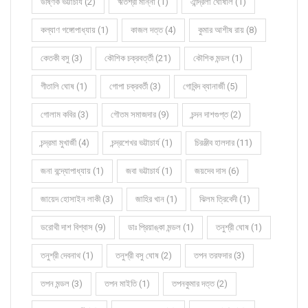
উষ্ণিক ভট্টাচার্য (2)
ঋতশ্রী মান্না (1)
ঐন্দ্রিলা ঘোষাল (1)
কল্যাণ গঙ্গোপাধ্যায় (1)
কাজল দত্ত (4)
কুমার আশীষ রায় (8)
কেতকী বসু (3)
কৌশিক চক্রবর্ত্তী (21)
কৌশিক মন্ডল (1)
গীতালি ঘোষ (1)
গোপা চক্রবর্তী (3)
গোবিন্দ ব্যানার্জী (5)
গোলাম কবির (3)
গৌতম সমাজদার (9)
চন্দন দাশগুপ্ত (2)
চন্দ্রমা মুখার্জী (4)
চন্দ্রশেখর ভট্টাচার্য (1)
চিরঞ্জীব হালদার (11)
জনা বন্দ্যোপাধ্যায় (1)
জবা ভট্টাচার্য (1)
জয়দেব দাস (6)
জায়েদ হোসাইন লাকী (3)
জাহির খান (1)
ঝিলম ত্রিবেদী (1)
ডরোথী দাশ বিশ্বাস (9)
ডাঃ প্রিয়াঙ্কা মন্ডল (1)
তনুশ্রী ঘোষ (1)
তনুশ্রী দেবনাথ (1)
তনুশ্রী বসু ঘোষ (2)
তপন তরফদার (3)
তপন মন্ডল (3)
তপন মাইতি (1)
তপনকুমার দত্ত (2)