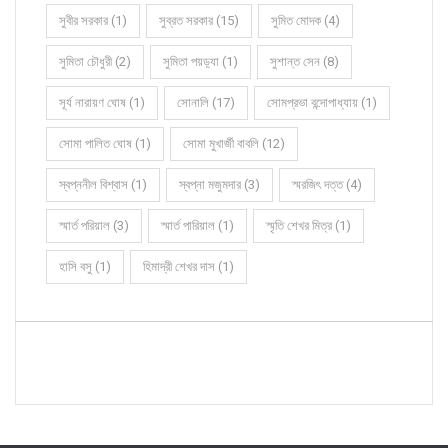
সুবীর সরকার (1)
সুব্রত সরকার (15)
সুমিত মোদক (4)
সুমিতা চৌধুরী (2)
সুমিতা পয়ড়্যা (1)
সুশান্ত সেন (8)
সূর্য নারায়ণ ঘোষ (1)
সোনালি (17)
সোমপ্রভা বন্দোপাধ্যায় (1)
সোমা পালিত ঘোষ (1)
সোমা মুখার্জী বাবলি (12)
স্বপ্ননীল বিশ্বাস (1)
স্বপ্না মজুমদার (3)
স্মরজিৎ দত্ত (4)
স্মার্ত পরিয়াল (3)
স্মার্ত পারিয়াল (1)
স্মৃতি শেখর মিত্র (1)
হাসি বসু (1)
হিমাদ্রী শেখর দাস (1)