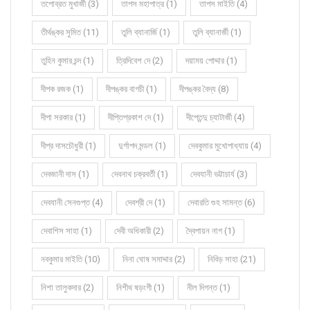
তপোব্রত মুখার্জী (3)
তাপস মহাপাত্র (1)
তাপস মাইতি (4)
তীর্থঙ্কর সুমিত (11)
তুলি ব্যানার্জি (1)
তুলি ব্যানার্জী (1)
তুহিন কুমার চন্দ (1)
ত্রিদিবেশ দে (2)
দয়াময় পোদ্দার (1)
দীপক রজক (1)
দীপঙ্কর বাগচী (1)
দীপঙ্কর বৈদ্য (8)
দীপা সরকার (1)
দীপ্তিপ্রকাশ দে (1)
দীপ্তেন্দু চ্যাটার্জী (4)
দীপ্র দাসচৌধুরী (1)
দুর্গাপদ মন্ডল (1)
দেবকুমার মুখোপাধ্যায় (4)
দেবজানী দাস (1)
দেবনাথ চক্রবর্তী (1)
দেবযানী ভট্টাচার্য (3)
দেবযানী সেনগুপ্ত (4)
দেবশ্রী দে (1)
দেবারতি গুহ সামন্ত (6)
দেবাশিস সাহা (1)
দেবী অধিকারী (2)
দ্বৈপায়ন নাগ (1)
নবকুমার মাইতি (10)
নিনা ঘোষ সমাদ্দার (2)
নিবিড় সাহা (21)
নিশা তালুকদার (2)
নিশীথ ষড়ংগী (1)
নীল দিগন্ত (1)