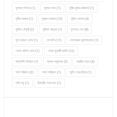
সুদেষ্ণা সিনহা (1)
সুপায়ণ দাস (1)
সুবীর কুমার ভট্টাচার্য (1)
সুবীর সরকার (1)
সুব্রত সরকার (15)
সুমিত মোদক (4)
সুমিতা চৌধুরী (2)
সুমিতা পয়ড়্যা (1)
সুশান্ত সেন (8)
সূর্য নারায়ণ ঘোষ (1)
সোনালি (17)
সোমপ্রভা বন্দোপাধ্যায় (1)
সোমা পালিত ঘোষ (1)
সোমা মুখার্জী বাবলি (12)
স্বপ্ননীল বিশ্বাস (1)
স্বপ্না মজুমদার (3)
স্মরজিৎ দত্ত (4)
স্মার্ত পরিয়াল (3)
স্মার্ত পারিয়াল (1)
স্মৃতি শেখর মিত্র (1)
হাসি বসু (1)
হিমাদ্রী শেখর দাস (1)