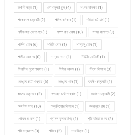
রূপালী দত্ত (1)
লোপামুদ্রা কুন্ডু (4)
শংকর হালদার (1)
শংকরনাথ চক্রবর্তী (2)
শমিত কর্মকার (1)
শমিতা ভট্টাচার্য (1)
শমীক জয় সেনগুপ্ত (1)
শম্পা রায় বোস (10)
শম্পা সামন্ত (3)
শর্মিলা ঘোষ (6)
শর্মিষ্ঠা ঘোষ (1)
শান্তনু ঘোষ (1)
শামীম নওয়াজ (0)
শাশ্বত বোস (1)
শিঞ্জিনী চ্যাটার্জী (1)
শিবাশিস মুখোপাধ্যায় (1)
শিশির আজম (1)
শীতল বিশ্বাস (3)
শুভঙ্কর চট্টোপাধ্যায় (6)
শুভঙ্কর পাল (1)
শুভদীপ চক্রবর্তী (1)
শুভময় মজুমদার (2)
শুভাঞ্জন চট্টোপাধ্যায় (1)
শুভায়ন চক্রবর্তী (2)
শুভাশিস সাহু (10)
শুভ্রকিশোর বিশ্বাস (1)
শুভ্রব্রত রায় (1)
শোভন মণ্ডল (1)
শ্যামল কুমার মিশ্র (1)
শ্রী অমিতাভ কর (2)
শ্রী সদ্যজাত (0)
শ্রীধর (2)
সংঘমিত্রা (1)