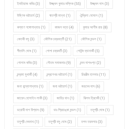
ইমতিয়াজ কবির (3)
উজ্জ্বল কুমার মল্লিক (55)
উজ্জ্বল দাস (3)
উষ্ণিক ভট্টাচার্য (2)
ঋতশ্রী মান্না (1)
ঐন্দ্রিলা ঘোষাল (1)
কল্যাণ গঙ্গোপাধ্যায় (1)
কাজল দত্ত (4)
কুমার আশীষ রায় (8)
কেতকী বসু (3)
কৌশিক চক্রবর্ত্তী (21)
কৌশিক মন্ডল (1)
গীতালি ঘোষ (1)
গোপা চক্রবর্তী (3)
গোবিন্দ ব্যানার্জী (5)
গোলাম কবির (3)
গৌতম সমাজদার (9)
চন্দন দাশগুপ্ত (2)
চন্দ্রমা মুখার্জী (4)
চন্দ্রশেখর ভট্টাচার্য (1)
চিরঞ্জীব হালদার (11)
জনা বন্দ্যোপাধ্যায় (1)
জবা ভট্টাচার্য (1)
জয়দেব দাস (6)
জায়েদ হোসাইন লাকী (3)
জাহির খান (1)
ঝিলম ত্রিবেদী (1)
ডরোথী দাশ বিশ্বাস (9)
ডাঃ প্রিয়াঙ্কা মন্ডল (1)
তনুশ্রী ঘোষ (1)
তনুশ্রী দেবনাথ (1)
তনুশ্রী বসু ঘোষ (2)
তপন তরফদার (3)