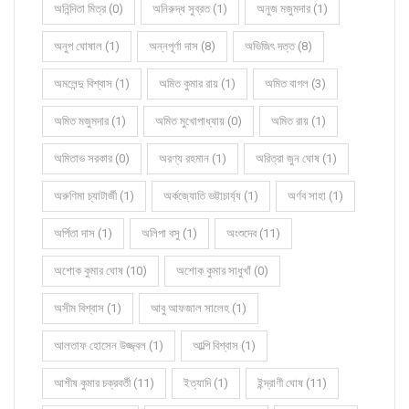
অনিন্দিতা মিত্র (0)
অনিরুদ্ধ সুব্রত (1)
অনুজ মজুমদার (1)
অনুপ ঘোষাল (1)
অন্নপূর্ণা দাস (8)
অভিজিৎ দত্ত (8)
অমলেন্দু বিশ্বাস (1)
অমিত কুমার রায় (1)
অমিত বাগল (3)
অমিত মজুমদার (1)
অমিত মুখোপাধ্যায় (0)
অমিত রায় (1)
অমিতাভ সরকার (0)
অরণ্য রহমান (1)
অরিত্রা জুন ঘোষ (1)
অরুণিমা চ্যাটার্জী (1)
অর্কজ্যোতি ভট্টাচার্য্য (1)
অর্ণব সাহা (1)
অর্পিতা দাস (1)
অলিপা বসু (1)
অংশুদেব (11)
অশোক কুমার ঘোষ (10)
অশোক কুমার সাধুখাঁ (0)
অসীম বিশ্বাস (1)
আবু আফজাল সালেহ (1)
আলতাফ হোসেন উজ্জ্বল (1)
আল্পি বিশ্বাস (1)
আশীষ কুমার চক্রবর্তী (11)
ইত্যাদি (1)
ইন্দ্রাণী ঘোষ (11)