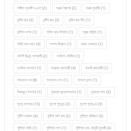
সঙ্গীতা মুখার্জী মণ্ডল (2)
সঞ্জয় বৈরাগ্য (2)
সঞ্জয় মুখার্জি (1)
সন্দীপ রায় (3)
সন্দীপ রায় (0)
সন্দীপ রায় নীল (1)
সন্দীপন গুপ্ত (1)
সবিতা রায় বিশ্বাস (1)
সবুজ বাসিন্দা (1)
সমীর বরণ দত্ত (9)
সম্পদ বিশ্বাস (1)
সরমা দেবদত্ত (1)
সর্বাণী রিঙ্কু গোস্বামী (2)
সংহিতা ভৌমিক (1)
সংহিতা সান্যাল (1)
সান্ত্বনা ব্যানার্জী (4)
সায়নী ব্যানার্জী (1)
সায়ন্তন ধর (8)
সায়ন্তন সেন (1)
সাহানা নন্দন (1)
সিরাজুল ইসলাম (1)
সুকন্যা বন্দ্যোপাধ্যায় (1)
সুকান্ত পাল (3)
সুতনু হালদার (15)
সুতপা পুততুন্ড (2)
সুতপা পূততুণ্ড (3)
সুদীপ ঘোষাল (6)
সুদীপা বর্মণ রায় (2)
সুদীপ্ত পারিয়াল (6)
সুদীপ্ত মাজি (1)
সুদীপ্তা পাল (1)
সুদীপ্তা রায় চৌধুরী মুখার্জী (6)