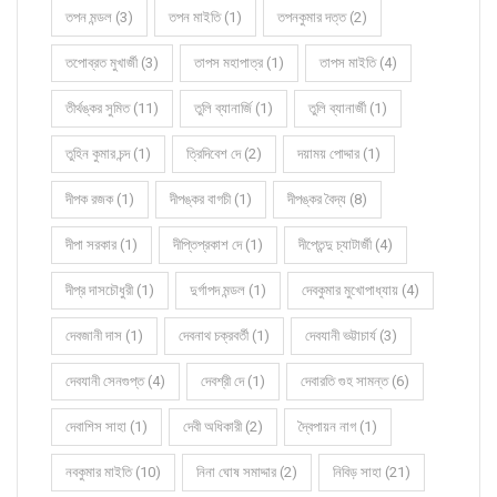
তপন মন্ডল (3)
তপন মাইতি (1)
তপনকুমার দত্ত (2)
তপোব্রত মুখার্জী (3)
তাপস মহাপাত্র (1)
তাপস মাইতি (4)
তীর্থঙ্কর সুমিত (11)
তুলি ব্যানার্জি (1)
তুলি ব্যানার্জী (1)
তুহিন কুমার চন্দ (1)
ত্রিদিবেশ দে (2)
দয়াময় পোদ্দার (1)
দীপক রজক (1)
দীপঙ্কর বাগচী (1)
দীপঙ্কর বৈদ্য (8)
দীপা সরকার (1)
দীপ্তিপ্রকাশ দে (1)
দীপ্তেন্দু চ্যাটার্জী (4)
দীপ্র দাসচৌধুরী (1)
দুর্গাপদ মন্ডল (1)
দেবকুমার মুখোপাধ্যায় (4)
দেবজানী দাস (1)
দেবনাথ চক্রবর্তী (1)
দেবযানী ভট্টাচার্য (3)
দেবযানী সেনগুপ্ত (4)
দেবশ্রী দে (1)
দেবারতি গুহ সামন্ত (6)
দেবাশিস সাহা (1)
দেবী অধিকারী (2)
দ্বৈপায়ন নাগ (1)
নবকুমার মাইতি (10)
নিনা ঘোষ সমাদ্দার (2)
নিবিড় সাহা (21)