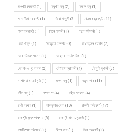
মঞ্জুশ্রী চক্রবর্তী (1)
মধুপর্ণা বসু (2)
মনালি বসু (1)
মনোনীতা চক্রবর্তী (1)
মন্দিরা গাঙ্গুলী (3)
মানস চক্রবর্ত্তী (11)
মালা চক্রবর্তী (1)
মিঠুন মুখার্জী (1)
মৃদুল শ্রীমানী (1)
মেরী খাতুন (1)
মৈত্রেয়ী হালদার (0)
মোঃ আব্দুল রহমান (2)
মোঃ মনিরুল আলম (1)
মোহাম্মদ শামীম মিয়া (1)
মৌ দাশগুপ্ত আদক (2)
মৌমিতা চ্যাটার্জী (1)
মৌসুমী মুখার্জী (3)
যশোধরা রায়চৌধুরী (1)
রঞ্জনা বসু (1)
রত্না দাস (11)
রবীন বসু (1)
রমেশ দে (4)
রহিত ঘোষাল (4)
রাখী সরদার (1)
রাজকুমার ঘোষ (18)
রাজদীপ ভট্টাচার্য (17)
রাজশ্রী বন্দ্যোপাধ্যায় (8)
রাজশ্রী রাহা চক্রবর্তী (1)
রামকিশোর ভট্টাচার্য (1)
রিম্পা নাথ (1)
রীতা চক্রবর্তী (1)