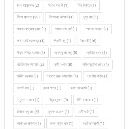
নিশা তালুকদার (2)
নিশীথ ষড়ংগী (1)
নীল দিগন্ত (1)
নীলম সামন্ত (20)
নীলাঞ্জনা ভট্টাচার্য (1)
নূপুর রায় (1)
পরাশর বন্দ্যোপাধ্যায় (1)
পল্লব ভট্টাচার্য (1)
পাভেল আমান (2)
পার্থসারথি মহাপাত্র (1)
পিনাকী বসু (1)
পিয়াংকী (16)
পীযূষ কান্তি সরকার (1)
প্রণব কুমার বসু (5)
প্রতীতি গুপ্ত (1)
প্রতীমরাজ ভট্টাচার্য (2)
প্রদীপ গুপ্ত (8)
প্রদীপ মুখোপাধ্যায় (4)
প্রদীপ সরকার (3)
প্রভাত রঞ্জন ভট্টাচার্য্য (4)
প্রাণজি বসাক (1)
বনশ্রী রায় (1)
বন্দনা পাত্র (1)
বন্যা ব্যানার্জী (3)
বাসুদেব সরকার (1)
বিক্রম মন্ডল (0)
বিদিশা সরকার (1)
বিশাখা বসু রায় (4)
বৃন্দাবন মণ্ডল (1)
বেবী সাউ (1)
ভাগ্যধর মল্লিক (1)
মঙ্গলা দত্ত রিমি (1)
মঞ্জরী ব্যানার্জী (1)