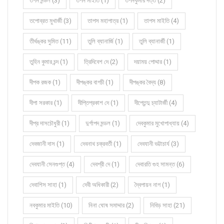
তপন মন্ডল (3)
তপন মাইতি (1)
তপনকুমার দত্ত (2)
তপোব্রত মুখার্জী (3)
তাপস মহাপাত্র (1)
তাপস মাইতি (4)
তীর্থঙ্কর সুমিত (11)
তুলি ব্যানার্জি (1)
তুলি ব্যানার্জী (1)
তুহিন কুমার চন্দ (1)
ত্রিদিবেশ দে (2)
দয়াময় পোদ্দার (1)
দীপক রজক (1)
দীপঙ্কর বাগচী (1)
দীপঙ্কর বৈদ্য (8)
দীপা সরকার (1)
দীপ্তিপ্রকাশ দে (1)
দীপ্তেন্দু চ্যাটার্জী (4)
দীপ্র দাসচৌধুরী (1)
দুর্গাপদ মন্ডল (1)
দেবকুমার মুখোপাধ্যায় (4)
দেবজানী দাস (1)
দেবনাথ চক্রবর্তী (1)
দেবযানী ভট্টাচার্য (3)
দেবযানী সেনগুপ্ত (4)
দেবশ্রী দে (1)
দেবারতি গুহ সামন্ত (6)
দেবাশিস সাহা (1)
দেবী অধিকারী (2)
দ্বৈপায়ন নাগ (1)
নবকুমার মাইতি (10)
নিনা ঘোষ সমাদ্দার (2)
নিবিড় সাহা (21)