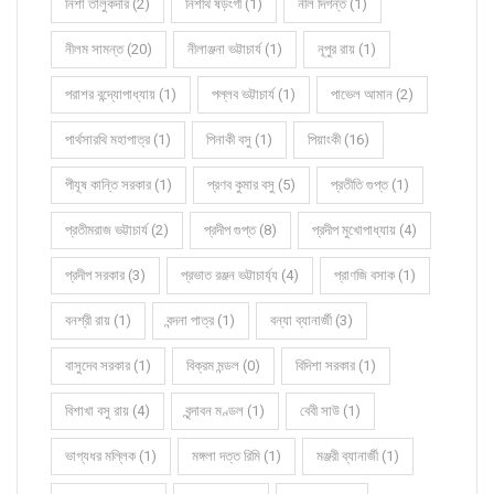
নিশা তালুকদার (2)
নিশীথ ষড়ংগী (1)
নীল দিগন্ত (1)
নীলম সামন্ত (20)
নীলাঞ্জনা ভট্টাচার্য (1)
নূপুর রায় (1)
পরাশর বন্দ্যোপাধ্যায় (1)
পল্লব ভট্টাচার্য (1)
পাভেল আমান (2)
পার্থসারথি মহাপাত্র (1)
পিনাকী বসু (1)
পিয়াংকী (16)
পীযূষ কান্তি সরকার (1)
প্রণব কুমার বসু (5)
প্রতীতি গুপ্ত (1)
প্রতীমরাজ ভট্টাচার্য (2)
প্রদীপ গুপ্ত (8)
প্রদীপ মুখোপাধ্যায় (4)
প্রদীপ সরকার (3)
প্রভাত রঞ্জন ভট্টাচার্য্য (4)
প্রাণজি বসাক (1)
বনশ্রী রায় (1)
বন্দনা পাত্র (1)
বন্যা ব্যানার্জী (3)
বাসুদেব সরকার (1)
বিক্রম মন্ডল (0)
বিদিশা সরকার (1)
বিশাখা বসু রায় (4)
বৃন্দাবন মণ্ডল (1)
বেবী সাউ (1)
ভাগ্যধর মল্লিক (1)
মঙ্গলা দত্ত রিমি (1)
মঞ্জরী ব্যানার্জী (1)