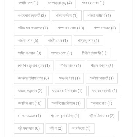
রূপালী দত্ত (1)
লোপামুদ্রা কুন্ডু (4)
শংকর হালদার (1)
শংকরনাথ চক্রবর্তী (2)
শমিত কর্মকার (1)
শমিতা ভট্টাচার্য (1)
শমীক জয় সেনগুপ্ত (1)
শম্পা রায় বোস (10)
শম্পা সামন্ত (3)
শর্মিলা ঘোষ (6)
শর্মিষ্ঠা ঘোষ (1)
শান্তনু ঘোষ (1)
শামীম নওয়াজ (0)
শাশ্বত বোস (1)
শিঞ্জিনী চ্যাটার্জী (1)
শিবাশিস মুখোপাধ্যায় (1)
শিশির আজম (1)
শীতল বিশ্বাস (3)
শুভঙ্কর চট্টোপাধ্যায় (6)
শুভঙ্কর পাল (1)
শুভদীপ চক্রবর্তী (1)
শুভময় মজুমদার (2)
শুভাঞ্জন চট্টোপাধ্যায় (1)
শুভায়ন চক্রবর্তী (2)
শুভাশিস সাহু (10)
শুভ্রকিশোর বিশ্বাস (1)
শুভ্রব্রত রায় (1)
শোভন মণ্ডল (1)
শ্যামল কুমার মিশ্র (1)
শ্রী অমিতাভ কর (2)
শ্রী সদ্যজাত (0)
শ্রীধর (2)
সংঘমিত্রা (1)