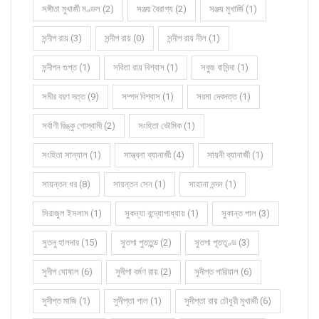
সঙ্গীতা মুখার্জী মণ্ডল (2)
সঞ্জয় বৈরাগ্য (2)
সঞ্জয় মুখার্জি (1)
সন্দীপ রায় (3)
সন্দীপ রায় (0)
সন্দীপ রায় নীল (1)
সন্দীপন গুপ্ত (1)
সবিতা রায় বিশ্বাস (1)
সবুজ বাসিন্দা (1)
সমীর বরণ দত্ত (9)
সম্পদ বিশ্বাস (1)
সরমা দেবদত্ত (1)
সর্বাণী রিঙ্কু গোস্বামী (2)
সংহিতা ভৌমিক (1)
সংহিতা সান্যাল (1)
সান্ত্বনা ব্যানার্জী (4)
সায়নী ব্যানার্জী (1)
সায়ন্তন ধর (8)
সায়ন্তন সেন (1)
সাহানা নন্দন (1)
সিরাজুল ইসলাম (1)
সুকন্যা বন্দ্যোপাধ্যায় (1)
সুকান্ত পাল (3)
সুতনু হালদার (15)
সুতপা পুততুন্ড (2)
সুতপা পূততুণ্ড (3)
সুদীপ ঘোষাল (6)
সুদীপা বর্মণ রায় (2)
সুদীপ্ত পারিয়াল (6)
সুদীপ্ত মাজি (1)
সুদীপ্তা পাল (1)
সুদীপ্তা রায় চৌধুরী মুখার্জী (6)