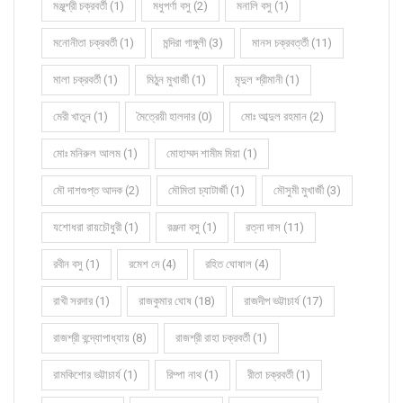
মঞ্জুশ্রী চক্রবর্তী (1)
মধুপর্ণা বসু (2)
মনালি বসু (1)
মনোনীতা চক্রবর্তী (1)
মন্দিরা গাঙ্গুলী (3)
মানস চক্রবর্ত্তী (11)
মালা চক্রবর্তী (1)
মিঠুন মুখার্জী (1)
মৃদুল শ্রীমানী (1)
মেরী খাতুন (1)
মৈত্রেয়ী হালদার (0)
মোঃ আব্দুল রহমান (2)
মোঃ মনিরুল আলম (1)
মোহাম্মদ শামীম মিয়া (1)
মৌ দাশগুপ্ত আদক (2)
মৌমিতা চ্যাটার্জী (1)
মৌসুমী মুখার্জী (3)
যশোধরা রায়চৌধুরী (1)
রঞ্জনা বসু (1)
রত্না দাস (11)
রবীন বসু (1)
রমেশ দে (4)
রহিত ঘোষাল (4)
রাখী সরদার (1)
রাজকুমার ঘোষ (18)
রাজদীপ ভট্টাচার্য (17)
রাজশ্রী বন্দ্যোপাধ্যায় (8)
রাজশ্রী রাহা চক্রবর্তী (1)
রামকিশোর ভট্টাচার্য (1)
রিম্পা নাথ (1)
রীতা চক্রবর্তী (1)