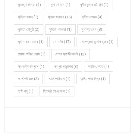
সুদেষ্ণা সিনহা (1)
সুপায়ণ দাস (1)
সুবীর কুমার ভট্টাচার্য (1)
সুবীর সরকার (1)
সুব্রত সরকার (15)
সুমিত মোদক (4)
সুমিতা চৌধুরী (2)
সুমিতা পয়ড়্যা (1)
সুশান্ত সেন (8)
সূর্য নারায়ণ ঘোষ (1)
সোনালি (17)
সোমপ্রভা বন্দোপাধ্যায় (1)
সোমা পালিত ঘোষ (1)
সোমা মুখার্জী বাবলি (12)
স্বপ্ননীল বিশ্বাস (1)
স্বপ্না মজুমদার (3)
স্মরজিৎ দত্ত (4)
স্মার্ত পরিয়াল (3)
স্মার্ত পারিয়াল (1)
স্মৃতি শেখর মিত্র (1)
হাসি বসু (1)
হিমাদ্রী শেখর দাস (1)