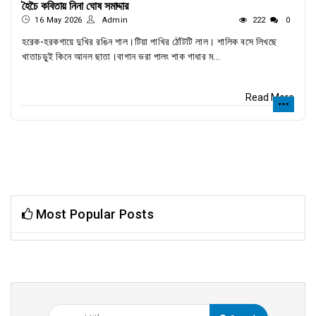
হৈচৈ কবিতায় নিনা ঘোষ সমাদ্দার
16 May 2026
Admin
222
0
হরেক-হরকগায়ে দুখির রঙিন শাল।টিয়া পাখির ঠোঁটটি লাল। শালিক বসে লিখছে
খাতাচড়ুই কিনে আনল ছাতা।বাগান ভরা পালং শাক গাধার ম...
Read More
Most Popular Posts