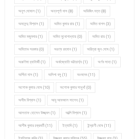
অনুপ ঘোষাল (1)
অন্নপূর্ণা দাস (8)
অভিজিৎ দত্ত (8)
অমলেন্দু বিশ্বাস (1)
অমিত কুমার রায় (1)
অমিত বাগল (3)
অমিত মজুমদার (1)
অমিত মুখোপাধ্যায় (0)
অমিত রায় (1)
অমিতাভ সরকার (0)
অরণ্য রহমান (1)
অরিত্রা জুন ঘোষ (1)
অরুণিমা চ্যাটার্জী (1)
অর্কজ্যোতি ভট্টাচার্য্য (1)
অর্ণব সাহা (1)
অর্পিতা দাস (1)
অলিপা বসু (1)
অংশুদেব (11)
অশোক কুমার ঘোষ (10)
অশোক কুমার সাধুখাঁ (0)
অসীম বিশ্বাস (1)
আবু আফজাল সালেহ (1)
আলতাফ হোসেন উজ্জ্বল (1)
আল্পি বিশ্বাস (1)
আশীষ কুমার চক্রবর্তী (11)
ইত্যাদি (1)
ইন্দ্রাণী ঘোষ (11)
ইমতিয়াজ কবির (3)
উজ্জ্বল কুমার মল্লিক (55)
উজ্জ্বল দাস (3)