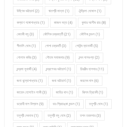
উষ্ণিক ভট্টাচার্য (2)
ঋতশ্রী মান্না (1)
ঐন্দ্রিলা ঘোষাল (1)
কল্যাণ গঙ্গোপাধ্যায় (1)
কাজল দত্ত (4)
কুমার আশীষ রায় (8)
কেতকী বসু (3)
কৌশিক চক্রবর্ত্তী (21)
কৌশিক মন্ডল (1)
গীতালি ঘোষ (1)
গোপা চক্রবর্তী (3)
গোবিন্দ ব্যানার্জী (5)
গোলাম কবির (3)
গৌতম সমাজদার (9)
চন্দন দাশগুপ্ত (2)
চন্দ্রমা মুখার্জী (4)
চন্দ্রশেখর ভট্টাচার্য (1)
চিরঞ্জীব হালদার (11)
জনা বন্দ্যোপাধ্যায় (1)
জবা ভট্টাচার্য (1)
জয়দেব দাস (6)
জায়েদ হোসাইন লাকী (3)
জাহির খান (1)
ঝিলম ত্রিবেদী (1)
ডরোথী দাশ বিশ্বাস (9)
ডাঃ প্রিয়াঙ্কা মন্ডল (1)
তনুশ্রী ঘোষ (1)
তনুশ্রী দেবনাথ (1)
তনুশ্রী বসু ঘোষ (2)
তপন তরফদার (3)