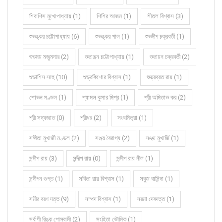
শিবাশিস মুখোপাধ্যায় (1)
শিশির আজম (1)
শীতল বিশ্বাস (3)
শুভঙ্কর চট্টোপাধ্যায় (6)
শুভঙ্কর পাল (1)
শুভদীপ চক্রবর্তী (1)
শুভময় মজুমদার (2)
শুভাঞ্জন চট্টোপাধ্যায় (1)
শুভায়ন চক্রবর্তী (2)
শুভাশিস সাহু (10)
শুভ্রকিশোর বিশ্বাস (1)
শুভ্রব্রত রায় (1)
শোভন মণ্ডল (1)
শ্যামল কুমার মিশ্র (1)
শ্রী অমিতাভ কর (2)
শ্রী সদ্যজাত (0)
শ্রীধর (2)
সংঘমিত্রা (1)
সঙ্গীতা মুখার্জী মণ্ডল (2)
সঞ্জয় বৈরাগ্য (2)
সঞ্জয় মুখার্জি (1)
সন্দীপ রায় (3)
সন্দীপ রায় (0)
সন্দীপ রায় নীল (1)
সন্দীপন গুপ্ত (1)
সবিতা রায় বিশ্বাস (1)
সবুজ বাসিন্দা (1)
সমীর বরণ দত্ত (9)
সম্পদ বিশ্বাস (1)
সরমা দেবদত্ত (1)
সর্বাণী রিঙ্কু গোস্বামী (2)
সংহিতা ভৌমিক (1)