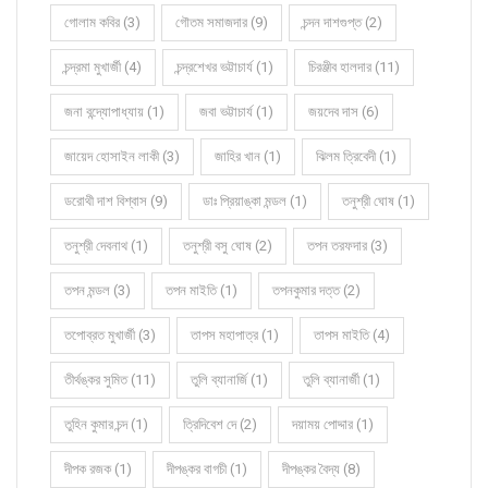
গোলাম কবির (3)
গৌতম সমাজদার (9)
চন্দন দাশগুপ্ত (2)
চন্দ্রমা মুখার্জী (4)
চন্দ্রশেখর ভট্টাচার্য (1)
চিরঞ্জীব হালদার (11)
জনা বন্দ্যোপাধ্যায় (1)
জবা ভট্টাচার্য (1)
জয়দেব দাস (6)
জায়েদ হোসাইন লাকী (3)
জাহির খান (1)
ঝিলম ত্রিবেদী (1)
ডরোথী দাশ বিশ্বাস (9)
ডাঃ প্রিয়াঙ্কা মন্ডল (1)
তনুশ্রী ঘোষ (1)
তনুশ্রী দেবনাথ (1)
তনুশ্রী বসু ঘোষ (2)
তপন তরফদার (3)
তপন মন্ডল (3)
তপন মাইতি (1)
তপনকুমার দত্ত (2)
তপোব্রত মুখার্জী (3)
তাপস মহাপাত্র (1)
তাপস মাইতি (4)
তীর্থঙ্কর সুমিত (11)
তুলি ব্যানার্জি (1)
তুলি ব্যানার্জী (1)
তুহিন কুমার চন্দ (1)
ত্রিদিবেশ দে (2)
দয়াময় পোদ্দার (1)
দীপক রজক (1)
দীপঙ্কর বাগচী (1)
দীপঙ্কর বৈদ্য (8)