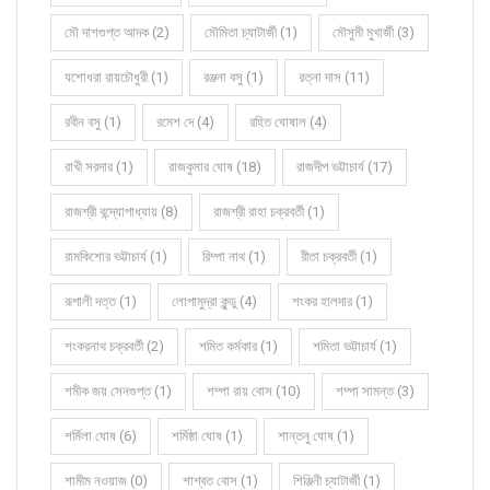
মৌ দাশগুপ্ত আদক (2)
মৌমিতা চ্যাটার্জী (1)
মৌসুমী মুখার্জী (3)
যশোধরা রায়চৌধুরী (1)
রঞ্জনা বসু (1)
রত্না দাস (11)
রবীন বসু (1)
রমেশ দে (4)
রহিত ঘোষাল (4)
রাখী সরদার (1)
রাজকুমার ঘোষ (18)
রাজদীপ ভট্টাচার্য (17)
রাজশ্রী বন্দ্যোপাধ্যায় (8)
রাজশ্রী রাহা চক্রবর্তী (1)
রামকিশোর ভট্টাচার্য (1)
রিম্পা নাথ (1)
রীতা চক্রবর্তী (1)
রূপালী দত্ত (1)
লোপামুদ্রা কুন্ডু (4)
শংকর হালদার (1)
শংকরনাথ চক্রবর্তী (2)
শমিত কর্মকার (1)
শমিতা ভট্টাচার্য (1)
শমীক জয় সেনগুপ্ত (1)
শম্পা রায় বোস (10)
শম্পা সামন্ত (3)
শর্মিলা ঘোষ (6)
শর্মিষ্ঠা ঘোষ (1)
শান্তনু ঘোষ (1)
শামীম নওয়াজ (0)
শাশ্বত বোস (1)
শিঞ্জিনী চ্যাটার্জী (1)