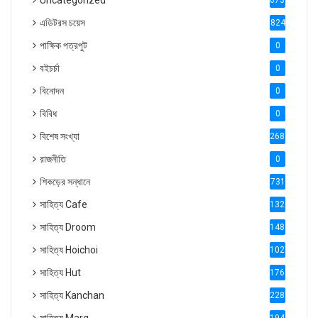
Uncategorized
6738
এডিটরস চয়েস
824
পাক্ষিক পত্রপুট
0
বইচর্চা
0
বিনোদন
0
বিবিধ
0
বিশেষ সংখ্যা
2686
রাজনীতি
0
শিকড়ের সন্ধানে
731
সাহিত্য Cafe
1321
সাহিত্য Droom
1488
সাহিত্য Hoichoi
1027
সাহিত্য Hut
1769
সাহিত্য Kanchan
2287