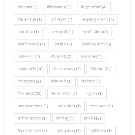
দীপা সরকার (1)
দীপ্তিপ্রকাশ দে (1)
দীপ্তেন্দু চ্যাটার্জী (4)
দীপ্র দাসচৌধুরী (1)
দুর্গাপদ মন্ডল (1)
দেবকুমার মুখোপাধ্যায় (4)
দেবজানী দাস (1)
দেবনাথ চক্রবর্তী (1)
দেবযানী ভট্টাচার্য (3)
দেবযানী সেনগুপ্ত (4)
দেবশ্রী দে (1)
দেবারতি গুহ সামন্ত (6)
দেবাশিস সাহা (1)
দেবী অধিকারী (2)
দ্বৈপায়ন নাগ (1)
নবকুমার মাইতি (10)
নিনা ঘোষ সমাদ্দার (2)
নিবিড় সাহা (21)
নিশা তালুকদার (2)
নিশীথ ষড়ংগী (1)
নীল দিগন্ত (1)
নীলম সামন্ত (20)
নীলাঞ্জনা ভট্টাচার্য (1)
নূপুর রায় (1)
পরাশর বন্দ্যোপাধ্যায় (1)
পল্লব ভট্টাচার্য (1)
পাভেল আমান (2)
পার্থসারথি মহাপাত্র (1)
পিনাকী বসু (1)
পিয়াংকী (16)
পীযূষ কান্তি সরকার (1)
প্রণব কুমার বসু (5)
প্রতীতি গুপ্ত (1)