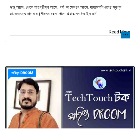
ঋতু আসে, থেকে যায়গ্রীষ্ণ আসে, বর্ষা আসেশরৎ আসে, যায়মেঘপিওনের স্বপ্ন
ভাসেবসন্ত হাওয়ায়।শীতের বেলা পাতা ঝরারমেমরিজ ইন মার্চ...
Read More
সাহিত্য DROOM