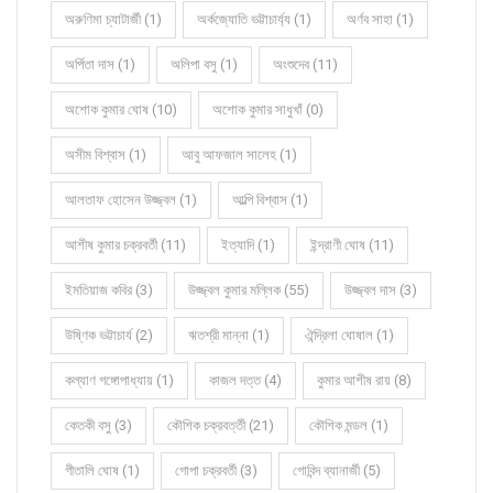
অরুণিমা চ্যাটার্জী (1)
অর্কজ্যোতি ভট্টাচার্য্য (1)
অর্ণব সাহা (1)
অর্পিতা দাস (1)
অলিপা বসু (1)
অংশুদেব (11)
অশোক কুমার ঘোষ (10)
অশোক কুমার সাধুখাঁ (0)
অসীম বিশ্বাস (1)
আবু আফজাল সালেহ (1)
আলতাফ হোসেন উজ্জ্বল (1)
আল্পি বিশ্বাস (1)
আশীষ কুমার চক্রবর্তী (11)
ইত্যাদি (1)
ইন্দ্রাণী ঘোষ (11)
ইমতিয়াজ কবির (3)
উজ্জ্বল কুমার মল্লিক (55)
উজ্জ্বল দাস (3)
উষ্ণিক ভট্টাচার্য (2)
ঋতশ্রী মান্না (1)
ঐন্দ্রিলা ঘোষাল (1)
কল্যাণ গঙ্গোপাধ্যায় (1)
কাজল দত্ত (4)
কুমার আশীষ রায় (8)
কেতকী বসু (3)
কৌশিক চক্রবর্ত্তী (21)
কৌশিক মন্ডল (1)
গীতালি ঘোষ (1)
গোপা চক্রবর্তী (3)
গোবিন্দ ব্যানার্জী (5)