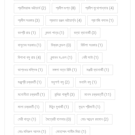
প্রতীমরাজ ভট্টাচার্য (2)
প্রদীপ গুপ্ত (8)
প্রদীপ মুখোপাধ্যায় (4)
প্রদীপ সরকার (3)
প্রভাত রঞ্জন ভট্টাচার্য্য (4)
প্রাণজি বসাক (1)
বনশ্রী রায় (1)
বন্দনা পাত্র (1)
বন্যা ব্যানার্জী (3)
বাসুদেব সরকার (1)
বিক্রম মন্ডল (0)
বিদিশা সরকার (1)
বিশাখা বসু রায় (4)
বৃন্দাবন মণ্ডল (1)
বেবী সাউ (1)
ভাগ্যধর মল্লিক (1)
মঙ্গলা দত্ত রিমি (1)
মঞ্জরী ব্যানার্জী (1)
মঞ্জুশ্রী চক্রবর্তী (1)
মধুপর্ণা বসু (2)
মনালি বসু (1)
মনোনীতা চক্রবর্তী (1)
মন্দিরা গাঙ্গুলী (3)
মানস চক্রবর্ত্তী (11)
মালা চক্রবর্তী (1)
মিঠুন মুখার্জী (1)
মৃদুল শ্রীমানী (1)
মেরী খাতুন (1)
মৈত্রেয়ী হালদার (0)
মোঃ আব্দুল রহমান (2)
মোঃ মনিরুল আলম (1)
মোহাম্মদ শামীম মিয়া (1)