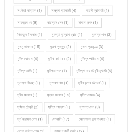
সংহিতা সান্যাল (1)
সান্ত্বনা ব্যানার্জী (4)
সায়নী ব্যানার্জী (1)
সায়ন্তন ধর (8)
সায়ন্তন সেন (1)
সাহানা নন্দন (1)
সিরাজুল ইসলাম (1)
সুকন্যা বন্দ্যোপাধ্যায় (1)
সুকান্ত পাল (3)
সুতনু হালদার (15)
সুতপা পুততুন্ড (2)
সুতপা পূততুণ্ড (3)
সুদীপ ঘোষাল (6)
সুদীপা বর্মণ রায় (2)
সুদীপ্ত পারিয়াল (6)
সুদীপ্ত মাজি (1)
সুদীপ্তা পাল (1)
সুদীপ্তা রায় চৌধুরী মুখার্জী (6)
সুদেষ্ণা সিনহা (1)
সুপায়ণ দাস (1)
সুবীর কুমার ভট্টাচার্য (1)
সুবীর সরকার (1)
সুব্রত সরকার (15)
সুমিত মোদক (4)
সুমিতা চৌধুরী (2)
সুমিতা পয়ড়্যা (1)
সুশান্ত সেন (8)
সূর্য নারায়ণ ঘোষ (1)
সোনালি (17)
সোমপ্রভা বন্দোপাধ্যায় (1)
সোমা পালিত ঘোষ (1)
সোমা মুখার্জী বাবলি (12)