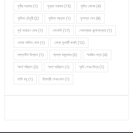
সুবীর সরকার (1)
সুব্রত সরকার (15)
সুমিত মোদক (4)
সুমিতা চৌধুরী (2)
সুমিতা পয়ড়্যা (1)
সুশান্ত সেন (8)
সূর্য নারায়ণ ঘোষ (1)
সোনালি (17)
সোমপ্রভা বন্দোপাধ্যায় (1)
সোমা পালিত ঘোষ (1)
সোমা মুখার্জী বাবলি (12)
স্বপ্ননীল বিশ্বাস (1)
স্বপ্না মজুমদার (3)
স্মরজিৎ দত্ত (4)
স্মার্ত পরিয়াল (3)
স্মার্ত পারিয়াল (1)
স্মৃতি শেখর মিত্র (1)
হাসি বসু (1)
হিমাদ্রী শেখর দাস (1)