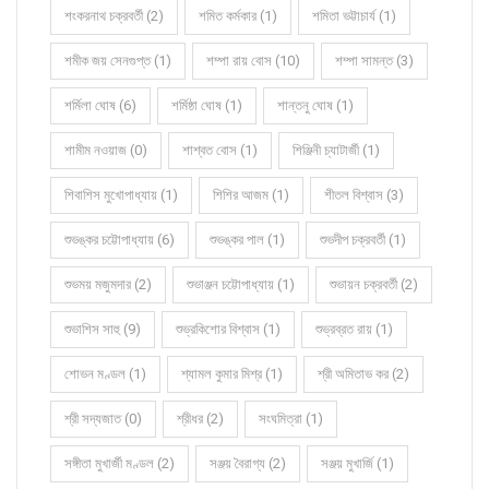
শংকরনাথ চক্রবর্তী (2)
শমিত কর্মকার (1)
শমিতা ভট্টাচার্য (1)
শমীক জয় সেনগুপ্ত (1)
শম্পা রায় বোস (10)
শম্পা সামন্ত (3)
শর্মিলা ঘোষ (6)
শর্মিষ্ঠা ঘোষ (1)
শান্তনু ঘোষ (1)
শামীম নওয়াজ (0)
শাশ্বত বোস (1)
শিঞ্জিনী চ্যাটার্জী (1)
শিবাশিস মুখোপাধ্যায় (1)
শিশির আজম (1)
শীতল বিশ্বাস (3)
শুভঙ্কর চট্টোপাধ্যায় (6)
শুভঙ্কর পাল (1)
শুভদীপ চক্রবর্তী (1)
শুভময় মজুমদার (2)
শুভাঞ্জন চট্টোপাধ্যায় (1)
শুভায়ন চক্রবর্তী (2)
শুভাশিস সাহু (9)
শুভ্রকিশোর বিশ্বাস (1)
শুভ্রব্রত রায় (1)
শোভন মণ্ডল (1)
শ্যামল কুমার মিশ্র (1)
শ্রী অমিতাভ কর (2)
শ্রী সদ্যজাত (0)
শ্রীধর (2)
সংঘমিত্রা (1)
সঙ্গীতা মুখার্জী মণ্ডল (2)
সঞ্জয় বৈরাগ্য (2)
সঞ্জয় মুখার্জি (1)