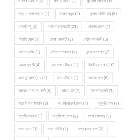
উষ্ণিক ভট্টাচার্য (2)
ঋতশ্রী মান্না (1)
ঐন্দ্রিলা ঘোষাল (1)
কল্যাণ গঙ্গোপাধ্যায় (1)
কাজল দত্ত (4)
কুমার আশীষ রায় (8)
কেতকী বসু (3)
কৌশিক চক্রবর্ত্তী (21)
কৌশিক মন্ডল (1)
গীতালি ঘোষ (1)
গোপা চক্রবর্তী (3)
গোবিন্দ ব্যানার্জী (5)
গোলাম কবির (3)
গৌতম সমাজদার (9)
চন্দন দাশগুপ্ত (2)
চন্দ্রমা মুখার্জী (4)
চন্দ্রশেখর ভট্টাচার্য (1)
চিরঞ্জীব হালদার (10)
জনা বন্দ্যোপাধ্যায় (1)
জবা ভট্টাচার্য (1)
জয়দেব দাস (6)
জায়েদ হোসাইন লাকী (3)
জাহির খান (1)
ঝিলম ত্রিবেদী (1)
ডরোথী দাশ বিশ্বাস (8)
ডাঃ প্রিয়াঙ্কা মন্ডল (1)
তনুশ্রী ঘোষ (1)
তনুশ্রী দেবনাথ (1)
তনুশ্রী বসু ঘোষ (2)
তপন তরফদার (3)
তপন মন্ডল (3)
তপন মাইতি (1)
তপনকুমার দত্ত (2)