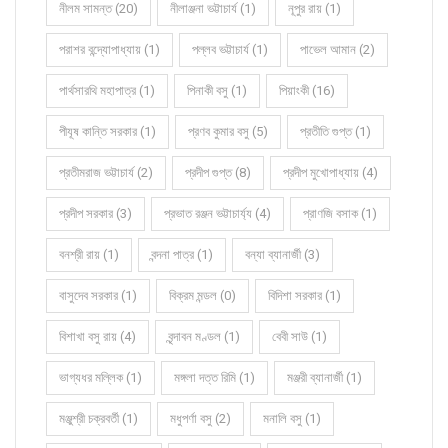
নীলম সামন্ত (20)
নীলাঞ্জনা ভট্টাচার্য (1)
নূপুর রায় (1)
পরাশর বন্দ্যোপাধ্যায় (1)
পল্লব ভট্টাচার্য (1)
পাভেল আমান (2)
পার্থসারথি মহাপাত্র (1)
পিনাকী বসু (1)
পিয়াংকী (16)
পীযূষ কান্তি সরকার (1)
প্রণব কুমার বসু (5)
প্রতীতি গুপ্ত (1)
প্রতীমরাজ ভট্টাচার্য (2)
প্রদীপ গুপ্ত (8)
প্রদীপ মুখোপাধ্যায় (4)
প্রদীপ সরকার (3)
প্রভাত রঞ্জন ভট্টাচার্য্য (4)
প্রাণজি বসাক (1)
বনশ্রী রায় (1)
বন্দনা পাত্র (1)
বন্যা ব্যানার্জী (3)
বাসুদেব সরকার (1)
বিক্রম মন্ডল (0)
বিদিশা সরকার (1)
বিশাখা বসু রায় (4)
বৃন্দাবন মণ্ডল (1)
বেবী সাউ (1)
ভাগ্যধর মল্লিক (1)
মঙ্গলা দত্ত রিমি (1)
মঞ্জরী ব্যানার্জী (1)
মঞ্জুশ্রী চক্রবর্তী (1)
মধুপর্ণা বসু (2)
মনালি বসু (1)