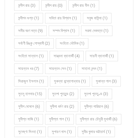
সন্দীপ রায় (3)
সন্দীপ রায় (0)
সন্দীপ রায় নীল (1)
সন্দীপন গুপ্ত (1)
সবিতা রায় বিশ্বাস (1)
সবুজ বাসিন্দা (1)
সমীর বরণ দত্ত (9)
সম্পদ বিশ্বাস (1)
সরমা দেবদত্ত (1)
সর্বাণী রিঙ্কু গোস্বামী (2)
সংহিতা ভৌমিক (1)
সংহিতা সান্যাল (1)
সান্ত্বনা ব্যানার্জী (4)
সায়নী ব্যানার্জী (1)
সায়ন্তন ধর (7)
সায়ন্তন সেন (1)
সাহানা নন্দন (1)
সিরাজুল ইসলাম (1)
সুকন্যা বন্দ্যোপাধ্যায় (1)
সুকান্ত পাল (3)
সুতনু হালদার (15)
সুতপা পুততুন্ড (2)
সুতপা পূততুণ্ড (3)
সুদীপ ঘোষাল (6)
সুদীপা বর্মণ রায় (2)
সুদীপ্ত পারিয়াল (6)
সুদীপ্ত মাজি (1)
সুদীপ্তা পাল (1)
সুদীপ্তা রায় চৌধুরী মুখার্জী (6)
সুদেষ্ণা সিনহা (1)
সুপায়ণ দাস (1)
সুবীর কুমার ভট্টাচার্য (1)