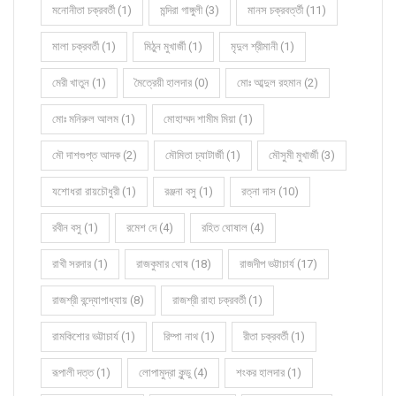
মনোনীতা চক্রবর্তী (1)
মন্দিরা গাঙ্গুলী (3)
মানস চক্রবর্ত্তী (11)
মালা চক্রবর্তী (1)
মিঠুন মুখার্জী (1)
মৃদুল শ্রীমানী (1)
মেরী খাতুন (1)
মৈত্রেয়ী হালদার (0)
মোঃ আব্দুল রহমান (2)
মোঃ মনিরুল আলম (1)
মোহাম্মদ শামীম মিয়া (1)
মৌ দাশগুপ্ত আদক (2)
মৌমিতা চ্যাটার্জী (1)
মৌসুমী মুখার্জী (3)
যশোধরা রায়চৌধুরী (1)
রঞ্জনা বসু (1)
রত্না দাস (10)
রবীন বসু (1)
রমেশ দে (4)
রহিত ঘোষাল (4)
রাখী সরদার (1)
রাজকুমার ঘোষ (18)
রাজদীপ ভট্টাচার্য (17)
রাজশ্রী বন্দ্যোপাধ্যায় (8)
রাজশ্রী রাহা চক্রবর্তী (1)
রামকিশোর ভট্টাচার্য (1)
রিম্পা নাথ (1)
রীতা চক্রবর্তী (1)
রূপালী দত্ত (1)
লোপামুদ্রা কুন্ডু (4)
শংকর হালদার (1)