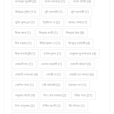
তপোব্রত মুখার্জী (3)
তাপস মহাপাত্র (1)
তাপস মাইতি (4)
তীর্থঙ্কর সুমিত (11)
তুলি ব্যানার্জি (1)
তুলি ব্যানার্জী (1)
তুহিন কুমার চন্দ (1)
ত্রিদিবেশ দে (2)
দয়াময় পোদ্দার (1)
দীপক রজক (1)
দীপঙ্কর বাগচী (1)
দীপঙ্কর বৈদ্য (8)
দীপা সরকার (1)
দীপ্তিপ্রকাশ দে (1)
দীপ্তেন্দু চ্যাটার্জী (4)
দীপ্র দাসচৌধুরী (1)
দুর্গাপদ মন্ডল (1)
দেবকুমার মুখোপাধ্যায় (4)
দেবজানী দাস (1)
দেবনাথ চক্রবর্তী (1)
দেবযানী ভট্টাচার্য (3)
দেবযানী সেনগুপ্ত (4)
দেবশ্রী দে (1)
দেবারতি গুহ সামন্ত (6)
দেবাশিস সাহা (1)
দেবী অধিকারী (2)
দ্বৈপায়ন নাগ (1)
নবকুমার মাইতি (9)
নিনা ঘোষ সমাদ্দার (2)
নিবিড় সাহা (21)
নিশা তালুকদার (2)
নিশীথ ষড়ংগী (1)
নীল দিগন্ত (1)