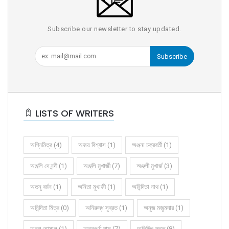
Subscribe our newsletter to stay updated.
Subscribe
LISTS OF WRITERS
অগ্নিমিত্র (4)
অজয় বিশ্বাস (1)
অঞ্জনা চক্রবর্তী (1)
অঞ্জলি দে নন্দী (1)
অঞ্জলি মুখার্জী (7)
অঞ্জলী মুখার্জ (3)
অতনু বর্মন (1)
অনিতা মুখার্জী (1)
অনিন্দিতা নাথ (1)
অনিন্দিতা মিত্র (0)
অনিরুদ্ধ সুব্রত (1)
অনুজ মজুমদার (1)
অনুপ ঘোষাল (1)
অন্নপূর্ণা দাস (7)
অভিজিৎ দত্ত (8)