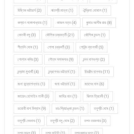
উষ্ণিক ভট্টাচার্য (2)
ঋতশ্রী মান্না (1)
ঐন্দ্রিলা ঘোষাল (1)
কল্যাণ গঙ্গোপাধ্যায় (1)
কাজল দত্ত (4)
কুমার আশীষ রায় (8)
কেতকী বসু (3)
কৌশিক চক্রবর্ত্তী (21)
কৌশিক মন্ডল (1)
গীতালি ঘোষ (1)
গোপা চক্রবর্তী (3)
গোবিন্দ ব্যানার্জী (5)
গোলাম কবির (3)
গৌতম সমাজদার (9)
চন্দন দাশগুপ্ত (2)
চন্দ্রমা মুখার্জী (4)
চন্দ্রশেখর ভট্টাচার্য (1)
চিরঞ্জীব হালদার (11)
জনা বন্দ্যোপাধ্যায় (1)
জবা ভট্টাচার্য (1)
জয়দেব দাস (6)
জায়েদ হোসাইন লাকী (3)
জাহির খান (1)
ঝিলম ত্রিবেদী (1)
ডরোথী দাশ বিশ্বাস (9)
ডাঃ প্রিয়াঙ্কা মন্ডল (1)
তনুশ্রী ঘোষ (1)
তনুশ্রী দেবনাথ (1)
তনুশ্রী বসু ঘোষ (2)
তপন তরফদার (3)
তপন মন্ডল (3)
তপন মাইতি (1)
তপনকুমার দত্ত (2)