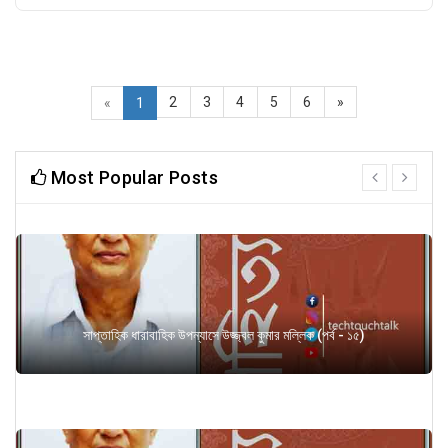
2
3
4
5
6
»
«
1
Most Popular Posts
prev
next
সাপ্তাহিক ধারাবাহিক উপন্যাসে উজ্জ্বল কুমার মল্লিক (পর্ব - ১৫)