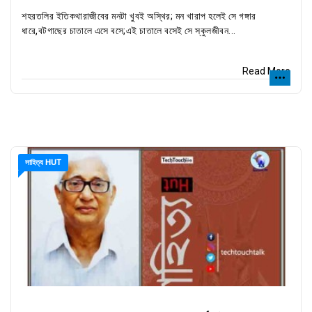
শহরতলির ইতিকথারাজীবের মনটা খুবই অস্থির; মন খারাপ হলেই সে গঙ্গার
ধারে,বটগাছের চাতালে এসে বসে;এই চাতালে বসেই সে স্কুলজীবন...
Read More
সাহিত্য HUT