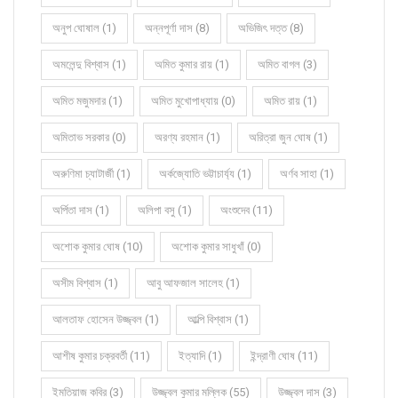
অনুপ ঘোষাল (1)
অন্নপূর্ণা দাস (8)
অভিজিৎ দত্ত (8)
অমলেন্দু বিশ্বাস (1)
অমিত কুমার রায় (1)
অমিত বাগল (3)
অমিত মজুমদার (1)
অমিত মুখোপাধ্যায় (0)
অমিত রায় (1)
অমিতাভ সরকার (0)
অরণ্য রহমান (1)
অরিত্রা জুন ঘোষ (1)
অরুণিমা চ্যাটার্জী (1)
অর্কজ্যোতি ভট্টাচার্য্য (1)
অর্ণব সাহা (1)
অর্পিতা দাস (1)
অলিপা বসু (1)
অংশুদেব (11)
অশোক কুমার ঘোষ (10)
অশোক কুমার সাধুখাঁ (0)
অসীম বিশ্বাস (1)
আবু আফজাল সালেহ (1)
আলতাফ হোসেন উজ্জ্বল (1)
আল্পি বিশ্বাস (1)
আশীষ কুমার চক্রবর্তী (11)
ইত্যাদি (1)
ইন্দ্রাণী ঘোষ (11)
ইমতিয়াজ কবির (3)
উজ্জ্বল কুমার মল্লিক (55)
উজ্জ্বল দাস (3)