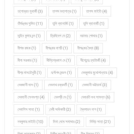
তপোব্রত মুখার্জী (3)
তাপস মহাপাত্র (1)
তাপস মাইতি (4)
তীর্থঙ্কর সুমিত (11)
তুলি ব্যানার্জি (1)
তুলি ব্যানার্জী (1)
তুহিন কুমার চন্দ (1)
ত্রিদিবেশ দে (2)
দয়াময় পোদ্দার (1)
দীপক রজক (1)
দীপঙ্কর বাগচী (1)
দীপঙ্কর বৈদ্য (8)
দীপা সরকার (1)
দীপ্তিপ্রকাশ দে (1)
দীপ্তেন্দু চ্যাটার্জী (4)
দীপ্র দাসচৌধুরী (1)
দুর্গাপদ মন্ডল (1)
দেবকুমার মুখোপাধ্যায় (4)
দেবজানী দাস (1)
দেবনাথ চক্রবর্তী (1)
দেবযানী ভট্টাচার্য (3)
দেবযানী সেনগুপ্ত (4)
দেবশ্রী দে (1)
দেবারতি গুহ সামন্ত (6)
দেবাশিস সাহা (1)
দেবী অধিকারী (2)
দ্বৈপায়ন নাগ (1)
নবকুমার মাইতি (10)
নিনা ঘোষ সমাদ্দার (2)
নিবিড় সাহা (21)
নিশা তালুকদার (2)
নিশীথ ষড়ংগী (1)
নীল দিগন্ত (1)