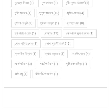
সুদেষ্ণা সিনহা (1)
সুপায়ণ দাস (1)
সুবীর কুমার ভট্টাচার্য (1)
সুবীর সরকার (1)
সুব্রত সরকার (15)
সুমিত মোদক (4)
সুমিতা চৌধুরী (2)
সুমিতা পয়ড়্যা (1)
সুশান্ত সেন (8)
সূর্য নারায়ণ ঘোষ (1)
সোনালি (17)
সোমপ্রভা বন্দোপাধ্যায় (1)
সোমা পালিত ঘোষ (1)
সোমা মুখার্জী বাবলি (12)
স্বপ্ননীল বিশ্বাস (1)
স্বপ্না মজুমদার (3)
স্মরজিৎ দত্ত (4)
স্মার্ত পরিয়াল (3)
স্মার্ত পারিয়াল (1)
স্মৃতি শেখর মিত্র (1)
হাসি বসু (1)
হিমাদ্রী শেখর দাস (1)