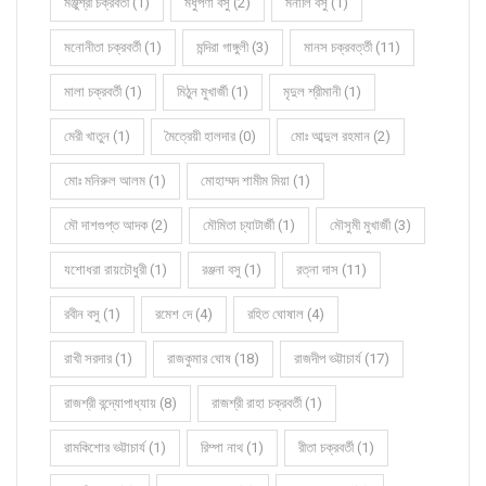
মঞ্জুশ্রী চক্রবর্তী (1)
মধুপর্ণা বসু (2)
মনালি বসু (1)
মনোনীতা চক্রবর্তী (1)
মন্দিরা গাঙ্গুলী (3)
মানস চক্রবর্ত্তী (11)
মালা চক্রবর্তী (1)
মিঠুন মুখার্জী (1)
মৃদুল শ্রীমানী (1)
মেরী খাতুন (1)
মৈত্রেয়ী হালদার (0)
মোঃ আব্দুল রহমান (2)
মোঃ মনিরুল আলম (1)
মোহাম্মদ শামীম মিয়া (1)
মৌ দাশগুপ্ত আদক (2)
মৌমিতা চ্যাটার্জী (1)
মৌসুমী মুখার্জী (3)
যশোধরা রায়চৌধুরী (1)
রঞ্জনা বসু (1)
রত্না দাস (11)
রবীন বসু (1)
রমেশ দে (4)
রহিত ঘোষাল (4)
রাখী সরদার (1)
রাজকুমার ঘোষ (18)
রাজদীপ ভট্টাচার্য (17)
রাজশ্রী বন্দ্যোপাধ্যায় (8)
রাজশ্রী রাহা চক্রবর্তী (1)
রামকিশোর ভট্টাচার্য (1)
রিম্পা নাথ (1)
রীতা চক্রবর্তী (1)