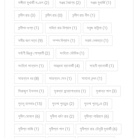
সঙ্গীতা মুখার্জী মণ্ডল (2)
সঞ্জয় বৈরাগ্য (2)
সঞ্জয় মুখার্জি (1)
সন্দীপ রায় (3)
সন্দীপ রায় (0)
সন্দীপ রায় নীল (1)
সন্দীপন গুপ্ত (1)
সবিতা রায় বিশ্বাস (1)
সবুজ বাসিন্দা (1)
সমীর বরণ দত্ত (9)
সম্পদ বিশ্বাস (1)
সরমা দেবদত্ত (1)
সর্বাণী রিঙ্কু গোস্বামী (2)
সংহিতা ভৌমিক (1)
সংহিতা সান্যাল (1)
সান্ত্বনা ব্যানার্জী (4)
সায়নী ব্যানার্জী (1)
সায়ন্তন ধর (8)
সায়ন্তন সেন (1)
সাহানা নন্দন (1)
সিরাজুল ইসলাম (1)
সুকন্যা বন্দ্যোপাধ্যায় (1)
সুকান্ত পাল (3)
সুতনু হালদার (15)
সুতপা পুততুন্ড (2)
সুতপা পূততুণ্ড (3)
সুদীপ ঘোষাল (6)
সুদীপা বর্মণ রায় (2)
সুদীপ্ত পারিয়াল (6)
সুদীপ্ত মাজি (1)
সুদীপ্তা পাল (1)
সুদীপ্তা রায় চৌধুরী মুখার্জী (6)