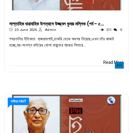
সাপ্তাহিক ধারাবাহিক উপন্যাসে উজ্জ্বল কুমার মল্লিক (পর্ব - ৫...
23 June 2026
Admin
211
0
শহরতলির ইতিকতা হাজরামশাই,চাকরি থেকে অবসর নিয়েছে;এখন তাঁর কাজই
হচ্ছে,ঘর-সংলগ্ন বাইরের খোলা বারান্দার মাঝের পিলারে...
Read More
সাহিত্য HUT