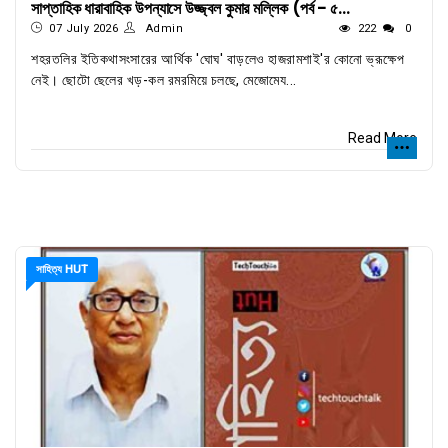
সাপ্তাহিক ধারাবাহিক উপন্যাসে উজ্জ্বল কুমার মল্লিক (পর্ব - ৫...
07 July 2026
Admin
222
0
শহরতলির ইতিকথাসংসারের আর্থিক 'ঘোঘ' বাড়লেও হাজরামশাই'র কোনো ভ্রূক্ষেপ
নেই। ছোটো ছেলের খড়-কল রমরমিয়ে চলছে, মেজোমেয...
Read More
সাহিত্য HUT