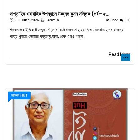
সাপ্তাহিক ধারাবাহিক উপন্যাসে উজ্জ্বল কুমার মল্লিক (পর্ব - ৫...
30 June 2026
Admin
222
0
শহরতলির ইতিকথা নতুন-বৌ,তার আত্মীয়দের সাহায্য নিয়ে-সেজোসহোদরার জন্য
পাত্র খুঁজছে;সেজোর বক্তব্য,যারা,ওকে এমএ পড়ার...
Read More
সাহিত্য HUT