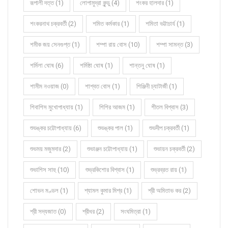
রূপালী দত্ত (1)
লোপামুদ্রা কুন্ডু (4)
শংকর হালদার (1)
শংকরনাথ চক্রবর্তী (2)
শমিত কর্মকার (1)
শমিতা ভট্টাচার্য (1)
শমীক জয় সেনগুপ্ত (1)
শম্পা রায় বোস (10)
শম্পা সামন্ত (3)
শর্মিলা ঘোষ (6)
শর্মিষ্ঠা ঘোষ (1)
শান্তনু ঘোষ (1)
শামীম নওয়াজ (0)
শাশ্বত বোস (1)
শিঞ্জিনী চ্যাটার্জী (1)
শিবাশিস মুখোপাধ্যায় (1)
শিশির আজম (1)
শীতল বিশ্বাস (3)
শুভঙ্কর চট্টোপাধ্যায় (6)
শুভঙ্কর পাল (1)
শুভদীপ চক্রবর্তী (1)
শুভময় মজুমদার (2)
শুভাঞ্জন চট্টোপাধ্যায় (1)
শুভায়ন চক্রবর্তী (2)
শুভাশিস সাহু (10)
শুভ্রকিশোর বিশ্বাস (1)
শুভ্রব্রত রায় (1)
শোভন মণ্ডল (1)
শ্যামল কুমার মিশ্র (1)
শ্রী অমিতাভ কর (2)
শ্রী সদ্যজাত (0)
শ্রীধর (2)
সংঘমিত্রা (1)