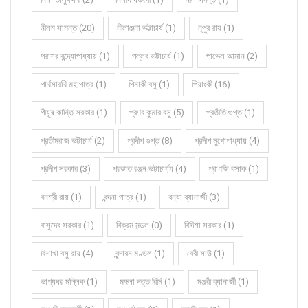
নীলম সামন্ত (20)
নীলাঞ্জনা ভট্টাচার্য (1)
নূপুর রায় (1)
পরাশর বন্দ্যোপাধ্যায় (1)
পল্লব ভট্টাচার্য (1)
পাভেল আমান (2)
পার্থসারথি মহাপাত্র (1)
পিনাকী বসু (1)
পিয়াংকী (16)
পীযূষ কান্তি সরকার (1)
প্রণব কুমার বসু (5)
প্রতীতি গুপ্ত (1)
প্রতীমরাজ ভট্টাচার্য (2)
প্রদীপ গুপ্ত (8)
প্রদীপ মুখোপাধ্যায় (4)
প্রদীপ সরকার (3)
প্রভাত রঞ্জন ভট্টাচার্য্য (4)
প্রাণজি বসাক (1)
বনশ্রী রায় (1)
বন্দনা পাত্র (1)
বন্যা ব্যানার্জী (3)
বাসুদেব সরকার (1)
বিক্রম মন্ডল (0)
বিদিশা সরকার (1)
বিশাখা বসু রায় (4)
বৃন্দাবন মণ্ডল (1)
বেবী সাউ (1)
ভাগ্যধর মল্লিক (1)
মঙ্গলা দত্ত রিমি (1)
মঞ্জরী ব্যানার্জী (1)