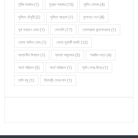
সুবীর সরকার (1)
সুব্রত সরকার (15)
সুমিত মোদক (4)
সুমিতা চৌধুরী (2)
সুমিতা পয়ড়্যা (1)
সুশান্ত সেন (8)
সূর্য নারায়ণ ঘোষ (1)
সোনালি (17)
সোমপ্রভা বন্দোপাধ্যায় (1)
সোমা পালিত ঘোষ (1)
সোমা মুখার্জী বাবলি (12)
স্বপ্ননীল বিশ্বাস (1)
স্বপ্না মজুমদার (3)
স্মরজিৎ দত্ত (4)
স্মার্ত পরিয়াল (3)
স্মার্ত পারিয়াল (1)
স্মৃতি শেখর মিত্র (1)
হাসি বসু (1)
হিমাদ্রী শেখর দাস (1)