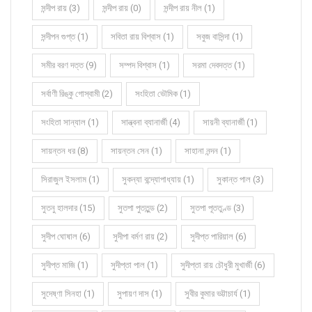
সন্দীপ রায় (3)
সন্দীপ রায় (0)
সন্দীপ রায় নীল (1)
সন্দীপন গুপ্ত (1)
সবিতা রায় বিশ্বাস (1)
সবুজ বাসিন্দা (1)
সমীর বরণ দত্ত (9)
সম্পদ বিশ্বাস (1)
সরমা দেবদত্ত (1)
সর্বাণী রিঙ্কু গোস্বামী (2)
সংহিতা ভৌমিক (1)
সংহিতা সান্যাল (1)
সান্ত্বনা ব্যানার্জী (4)
সায়নী ব্যানার্জী (1)
সায়ন্তন ধর (8)
সায়ন্তন সেন (1)
সাহানা নন্দন (1)
সিরাজুল ইসলাম (1)
সুকন্যা বন্দ্যোপাধ্যায় (1)
সুকান্ত পাল (3)
সুতনু হালদার (15)
সুতপা পুততুন্ড (2)
সুতপা পূততুণ্ড (3)
সুদীপ ঘোষাল (6)
সুদীপা বর্মণ রায় (2)
সুদীপ্ত পারিয়াল (6)
সুদীপ্ত মাজি (1)
সুদীপ্তা পাল (1)
সুদীপ্তা রায় চৌধুরী মুখার্জী (6)
সুদেষ্ণা সিনহা (1)
সুপায়ণ দাস (1)
সুবীর কুমার ভট্টাচার্য (1)