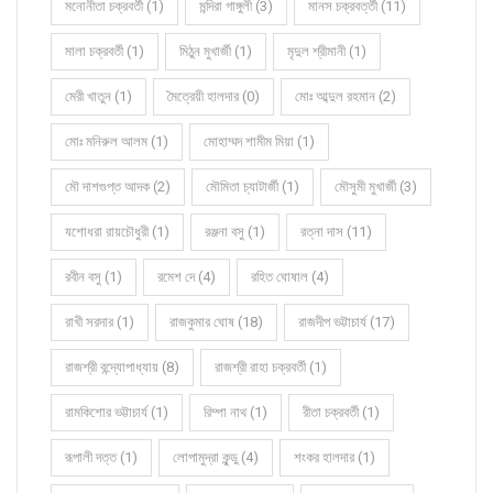
মনোনীতা চক্রবর্তী (1)
মন্দিরা গাঙ্গুলী (3)
মানস চক্রবর্ত্তী (11)
মালা চক্রবর্তী (1)
মিঠুন মুখার্জী (1)
মৃদুল শ্রীমানী (1)
মেরী খাতুন (1)
মৈত্রেয়ী হালদার (0)
মোঃ আব্দুল রহমান (2)
মোঃ মনিরুল আলম (1)
মোহাম্মদ শামীম মিয়া (1)
মৌ দাশগুপ্ত আদক (2)
মৌমিতা চ্যাটার্জী (1)
মৌসুমী মুখার্জী (3)
যশোধরা রায়চৌধুরী (1)
রঞ্জনা বসু (1)
রত্না দাস (11)
রবীন বসু (1)
রমেশ দে (4)
রহিত ঘোষাল (4)
রাখী সরদার (1)
রাজকুমার ঘোষ (18)
রাজদীপ ভট্টাচার্য (17)
রাজশ্রী বন্দ্যোপাধ্যায় (8)
রাজশ্রী রাহা চক্রবর্তী (1)
রামকিশোর ভট্টাচার্য (1)
রিম্পা নাথ (1)
রীতা চক্রবর্তী (1)
রূপালী দত্ত (1)
লোপামুদ্রা কুন্ডু (4)
শংকর হালদার (1)