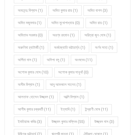
অমলেন্দু বিশ্বাস (1)
অমিত কুমার রায় (1)
অমিত বাগল (3)
অমিত মজুমদার (1)
অমিত মুখোপাধ্যায় (0)
অমিত রায় (1)
অমিতাভ সরকার (0)
অরণ্য রহমান (1)
অরিত্রা জুন ঘোষ (1)
অরুণিমা চ্যাটার্জী (1)
অর্কজ্যোতি ভট্টাচার্য্য (1)
অর্ণব সাহা (1)
অর্পিতা দাস (1)
অলিপা বসু (1)
অংশুদেব (11)
অশোক কুমার ঘোষ (10)
অশোক কুমার সাধুখাঁ (0)
অসীম বিশ্বাস (1)
আবু আফজাল সালেহ (1)
আলতাফ হোসেন উজ্জ্বল (1)
আল্পি বিশ্বাস (1)
আশীষ কুমার চক্রবর্তী (11)
ইত্যাদি (1)
ইন্দ্রাণী ঘোষ (11)
ইমতিয়াজ কবির (3)
উজ্জ্বল কুমার মল্লিক (55)
উজ্জ্বল দাস (3)
উষ্ণিক ভট্টাচার্য (2)
ঋতশ্রী মান্না (1)
ঐন্দ্রিলা ঘোষাল (1)