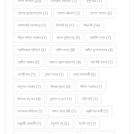
নীলম সামন্ত (20)
নীলাঞ্জনা ভট্টাচার্য (1)
নূপুর রায় (1)
পরাশর বন্দ্যোপাধ্যায় (1)
পল্লব ভট্টাচার্য (1)
পাভেল আমান (2)
পার্থসারথি মহাপাত্র (1)
পিনাকী বসু (1)
পিয়াংকী (16)
পীযূষ কান্তি সরকার (1)
প্রণব কুমার বসু (5)
প্রতীতি গুপ্ত (1)
প্রতীমরাজ ভট্টাচার্য (2)
প্রদীপ গুপ্ত (8)
প্রদীপ মুখোপাধ্যায় (4)
প্রদীপ সরকার (3)
প্রভাত রঞ্জন ভট্টাচার্য্য (4)
প্রাণজি বসাক (1)
বনশ্রী রায় (1)
বন্দনা পাত্র (1)
বন্যা ব্যানার্জী (3)
বাসুদেব সরকার (1)
বিক্রম মন্ডল (0)
বিদিশা সরকার (1)
বিশাখা বসু রায় (4)
বৃন্দাবন মণ্ডল (1)
বেবী সাউ (1)
ভাগ্যধর মল্লিক (1)
মঙ্গলা দত্ত রিমি (1)
মঞ্জরী ব্যানার্জী (1)
মঞ্জুশ্রী চক্রবর্তী (1)
মধুপর্ণা বসু (2)
মনালি বসু (1)