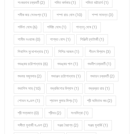
শংকরনাথ চক্রবর্তী (2)
শমিত কর্মকার (1)
শমিতা ভট্টাচার্য (1)
শমীক জয় সেনগুপ্ত (1)
শম্পা রায় বোস (10)
শম্পা সামন্ত (3)
শর্মিলা ঘোষ (6)
শর্মিষ্ঠা ঘোষ (1)
শান্তনু ঘোষ (1)
শামীম নওয়াজ (0)
শাশ্বত বোস (1)
শিঞ্জিনী চ্যাটার্জী (1)
শিবাশিস মুখোপাধ্যায় (1)
শিশির আজম (1)
শীতল বিশ্বাস (3)
শুভঙ্কর চট্টোপাধ্যায় (6)
শুভঙ্কর পাল (1)
শুভদীপ চক্রবর্তী (1)
শুভময় মজুমদার (2)
শুভাঞ্জন চট্টোপাধ্যায় (1)
শুভায়ন চক্রবর্তী (2)
শুভাশিস সাহু (10)
শুভ্রকিশোর বিশ্বাস (1)
শুভ্রব্রত রায় (1)
শোভন মণ্ডল (1)
শ্যামল কুমার মিশ্র (1)
শ্রী অমিতাভ কর (2)
শ্রী সদ্যজাত (0)
শ্রীধর (2)
সংঘমিত্রা (1)
সঙ্গীতা মুখার্জী মণ্ডল (2)
সঞ্জয় বৈরাগ্য (2)
সঞ্জয় মুখার্জি (1)