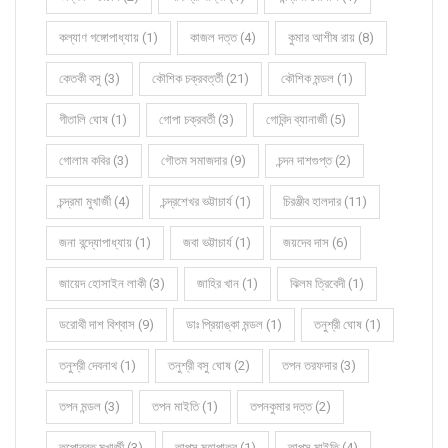
কল্যাণ গঙ্গোপাধ্যায় (1)
কাজল দত্ত (4)
কুমার আশীষ রায় (8)
কেতকী বসু (3)
কৌশিক চক্রবর্ত্তী (21)
কৌশিক মন্ডল (1)
গীতালি ঘোষ (1)
গোপা চক্রবর্তী (3)
গোবিন্দ ব্যানার্জী (5)
গোলাম কবির (3)
গৌতম সমাজদার (9)
চন্দন দাশগুপ্ত (2)
চন্দ্রমা মুখার্জী (4)
চন্দ্রশেখর ভট্টাচার্য (1)
চিরঞ্জীব হালদার (11)
জনা বন্দ্যোপাধ্যায় (1)
জবা ভট্টাচার্য (1)
জয়দেব দাস (6)
জায়েদ হোসাইন লাকী (3)
জাহির খান (1)
ঝিলম ত্রিবেদী (1)
ডরোথী দাশ বিশ্বাস (9)
ডাঃ প্রিয়াঙ্কা মন্ডল (1)
তনুশ্রী ঘোষ (1)
তনুশ্রী দেবনাথ (1)
তনুশ্রী বসু ঘোষ (2)
তপন তরফদার (3)
তপন মন্ডল (3)
তপন মাইতি (1)
তপনকুমার দত্ত (2)
তপোব্রত মুখার্জী (3)
তাপস মহাপাত্র (1)
তাপস মাইতি (4)