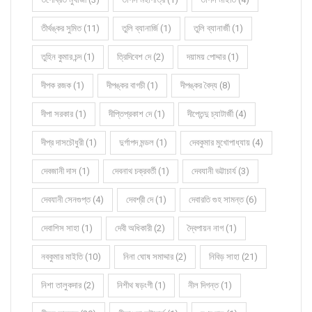
তীর্থঙ্কর সুমিত (11)
তুলি ব্যানার্জি (1)
তুলি ব্যানার্জী (1)
তুহিন কুমার চন্দ (1)
ত্রিদিবেশ দে (2)
দয়াময় পোদ্দার (1)
দীপক রজক (1)
দীপঙ্কর বাগচী (1)
দীপঙ্কর বৈদ্য (8)
দীপা সরকার (1)
দীপ্তিপ্রকাশ দে (1)
দীপ্তেন্দু চ্যাটার্জী (4)
দীপ্র দাসচৌধুরী (1)
দুর্গাপদ মন্ডল (1)
দেবকুমার মুখোপাধ্যায় (4)
দেবজানী দাস (1)
দেবনাথ চক্রবর্তী (1)
দেবযানী ভট্টাচার্য (3)
দেবযানী সেনগুপ্ত (4)
দেবশ্রী দে (1)
দেবারতি গুহ সামন্ত (6)
দেবাশিস সাহা (1)
দেবী অধিকারী (2)
দ্বৈপায়ন নাগ (1)
নবকুমার মাইতি (10)
নিনা ঘোষ সমাদ্দার (2)
নিবিড় সাহা (21)
নিশা তালুকদার (2)
নিশীথ ষড়ংগী (1)
নীল দিগন্ত (1)