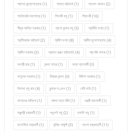
পরাশর বন্দ্যোপাধ্যায় (1)
পল্লব ভট্টাচার্য (1)
পাভেল আমান (2)
পার্থসারথি মহাপাত্র (1)
পিনাকী বসু (1)
পিয়াংকী (16)
পীযূষ কান্তি সরকার (1)
প্রণব কুমার বসু (5)
প্রতীতি গুপ্ত (1)
প্রতীমরাজ ভট্টাচার্য (2)
প্রদীপ গুপ্ত (8)
প্রদীপ মুখোপাধ্যায় (4)
প্রদীপ সরকার (3)
প্রভাত রঞ্জন ভট্টাচার্য্য (4)
প্রাণজি বসাক (1)
বনশ্রী রায় (1)
বন্দনা পাত্র (1)
বন্যা ব্যানার্জী (3)
বাসুদেব সরকার (1)
বিক্রম মন্ডল (0)
বিদিশা সরকার (1)
বিশাখা বসু রায় (4)
বৃন্দাবন মণ্ডল (1)
বেবী সাউ (1)
ভাগ্যধর মল্লিক (1)
মঙ্গলা দত্ত রিমি (1)
মঞ্জরী ব্যানার্জী (1)
মঞ্জুশ্রী চক্রবর্তী (1)
মধুপর্ণা বসু (2)
মনালি বসু (1)
মনোনীতা চক্রবর্তী (1)
মন্দিরা গাঙ্গুলী (3)
মানস চক্রবর্ত্তী (11)