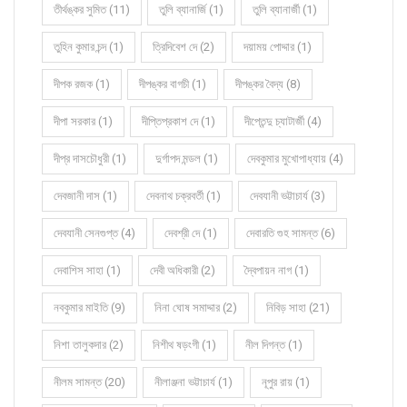
তীর্থঙ্কর সুমিত (11)
তুলি ব্যানার্জি (1)
তুলি ব্যানার্জী (1)
তুহিন কুমার চন্দ (1)
ত্রিদিবেশ দে (2)
দয়াময় পোদ্দার (1)
দীপক রজক (1)
দীপঙ্কর বাগচী (1)
দীপঙ্কর বৈদ্য (8)
দীপা সরকার (1)
দীপ্তিপ্রকাশ দে (1)
দীপ্তেন্দু চ্যাটার্জী (4)
দীপ্র দাসচৌধুরী (1)
দুর্গাপদ মন্ডল (1)
দেবকুমার মুখোপাধ্যায় (4)
দেবজানী দাস (1)
দেবনাথ চক্রবর্তী (1)
দেবযানী ভট্টাচার্য (3)
দেবযানী সেনগুপ্ত (4)
দেবশ্রী দে (1)
দেবারতি গুহ সামন্ত (6)
দেবাশিস সাহা (1)
দেবী অধিকারী (2)
দ্বৈপায়ন নাগ (1)
নবকুমার মাইতি (9)
নিনা ঘোষ সমাদ্দার (2)
নিবিড় সাহা (21)
নিশা তালুকদার (2)
নিশীথ ষড়ংগী (1)
নীল দিগন্ত (1)
নীলম সামন্ত (20)
নীলাঞ্জনা ভট্টাচার্য (1)
নূপুর রায় (1)