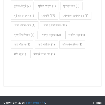
সুমিতা চৌধুরী (2)
সুমিতা পয়ড়্যা (1)
সুশান্ত সেন (8)
সূর্য নারায়ণ ঘোষ (1)
সোনালি (17)
সোমপ্রভা বন্দোপাধ্যায় (1)
সোমা পালিত ঘোষ (1)
সোমা মুখার্জী বাবলি (12)
স্বপ্ননীল বিশ্বাস (1)
স্বপ্না মজুমদার (3)
স্মরজিৎ দত্ত (4)
স্মার্ত পরিয়াল (3)
স্মার্ত পারিয়াল (1)
স্মৃতি শেখর মিত্র (1)
হাসি বসু (1)
হিমাদ্রী শেখর দাস (1)
Home
Copyright 2025
TechTouch টক
,