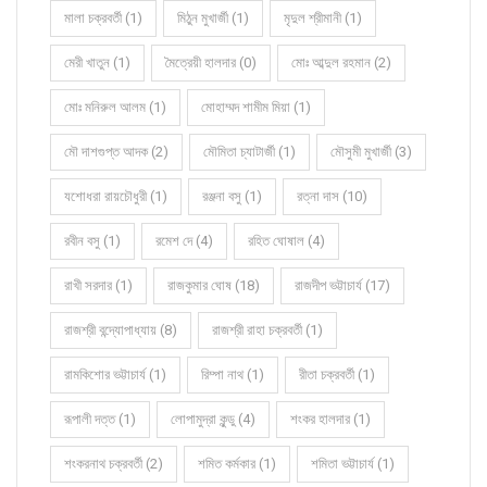
মালা চক্রবর্তী (1)
মিঠুন মুখার্জী (1)
মৃদুল শ্রীমানী (1)
মেরী খাতুন (1)
মৈত্রেয়ী হালদার (0)
মোঃ আব্দুল রহমান (2)
মোঃ মনিরুল আলম (1)
মোহাম্মদ শামীম মিয়া (1)
মৌ দাশগুপ্ত আদক (2)
মৌমিতা চ্যাটার্জী (1)
মৌসুমী মুখার্জী (3)
যশোধরা রায়চৌধুরী (1)
রঞ্জনা বসু (1)
রত্না দাস (10)
রবীন বসু (1)
রমেশ দে (4)
রহিত ঘোষাল (4)
রাখী সরদার (1)
রাজকুমার ঘোষ (18)
রাজদীপ ভট্টাচার্য (17)
রাজশ্রী বন্দ্যোপাধ্যায় (8)
রাজশ্রী রাহা চক্রবর্তী (1)
রামকিশোর ভট্টাচার্য (1)
রিম্পা নাথ (1)
রীতা চক্রবর্তী (1)
রূপালী দত্ত (1)
লোপামুদ্রা কুন্ডু (4)
শংকর হালদার (1)
শংকরনাথ চক্রবর্তী (2)
শমিত কর্মকার (1)
শমিতা ভট্টাচার্য (1)