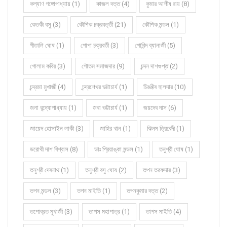
কল্যাণ গঙ্গোপাধ্যায় (1)
কাজল দত্ত (4)
কুমার আশীষ রায় (8)
কেতকী বসু (3)
কৌশিক চক্রবর্ত্তী (21)
কৌশিক মন্ডল (1)
গীতালি ঘোষ (1)
গোপা চক্রবর্তী (3)
গোবিন্দ ব্যানার্জী (5)
গোলাম কবির (3)
গৌতম সমাজদার (9)
চন্দন দাশগুপ্ত (2)
চন্দ্রমা মুখার্জী (4)
চন্দ্রশেখর ভট্টাচার্য (1)
চিরঞ্জীব হালদার (10)
জনা বন্দ্যোপাধ্যায় (1)
জবা ভট্টাচার্য (1)
জয়দেব দাস (6)
জায়েদ হোসাইন লাকী (3)
জাহির খান (1)
ঝিলম ত্রিবেদী (1)
ডরোথী দাশ বিশ্বাস (8)
ডাঃ প্রিয়াঙ্কা মন্ডল (1)
তনুশ্রী ঘোষ (1)
তনুশ্রী দেবনাথ (1)
তনুশ্রী বসু ঘোষ (2)
তপন তরফদার (3)
তপন মন্ডল (3)
তপন মাইতি (1)
তপনকুমার দত্ত (2)
তপোব্রত মুখার্জী (3)
তাপস মহাপাত্র (1)
তাপস মাইতি (4)