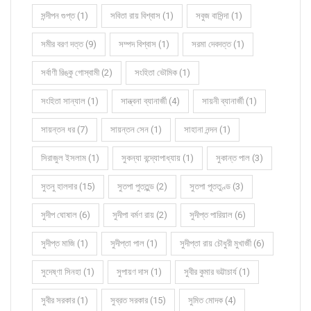
সন্দীপন গুপ্ত (1)
সবিতা রায় বিশ্বাস (1)
সবুজ বাসিন্দা (1)
সমীর বরণ দত্ত (9)
সম্পদ বিশ্বাস (1)
সরমা দেবদত্ত (1)
সর্বাণী রিঙ্কু গোস্বামী (2)
সংহিতা ভৌমিক (1)
সংহিতা সান্যাল (1)
সান্ত্বনা ব্যানার্জী (4)
সায়নী ব্যানার্জী (1)
সায়ন্তন ধর (7)
সায়ন্তন সেন (1)
সাহানা নন্দন (1)
সিরাজুল ইসলাম (1)
সুকন্যা বন্দ্যোপাধ্যায় (1)
সুকান্ত পাল (3)
সুতনু হালদার (15)
সুতপা পুততুন্ড (2)
সুতপা পূততুণ্ড (3)
সুদীপ ঘোষাল (6)
সুদীপা বর্মণ রায় (2)
সুদীপ্ত পারিয়াল (6)
সুদীপ্ত মাজি (1)
সুদীপ্তা পাল (1)
সুদীপ্তা রায় চৌধুরী মুখার্জী (6)
সুদেষ্ণা সিনহা (1)
সুপায়ণ দাস (1)
সুবীর কুমার ভট্টাচার্য (1)
সুবীর সরকার (1)
সুব্রত সরকার (15)
সুমিত মোদক (4)