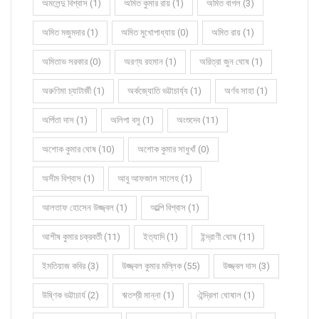
অমলেন্দু বিশ্বাস (1)
অমিত কুমার রায় (1)
অমিত বাগল (3)
অমিত মজুমদার (1)
অমিত মুখোপাধ্যায় (0)
অমিত রায় (1)
অমিতাভ সরকার (0)
অরণ্য রহমান (1)
অরিত্রা জুন ঘোষ (1)
অরুণিমা চ্যাটার্জী (1)
অর্কজ্যোতি ভট্টাচার্য্য (1)
অর্ণব সাহা (1)
অর্পিতা দাস (1)
অলিপা বসু (1)
অংশুদেব (11)
অশোক কুমার ঘোষ (10)
অশোক কুমার সাধুখাঁ (0)
অসীম বিশ্বাস (1)
আবু আফজাল সালেহ (1)
আলতাফ হোসেন উজ্জ্বল (1)
আল্পি বিশ্বাস (1)
আশীষ কুমার চক্রবর্তী (11)
ইত্যাদি (1)
ইন্দ্রাণী ঘোষ (11)
ইমতিয়াজ কবির (3)
উজ্জ্বল কুমার মল্লিক (55)
উজ্জ্বল দাস (3)
উষ্ণিক ভট্টাচার্য (2)
ঋতশ্রী মান্না (1)
ঐন্দ্রিলা ঘোষাল (1)