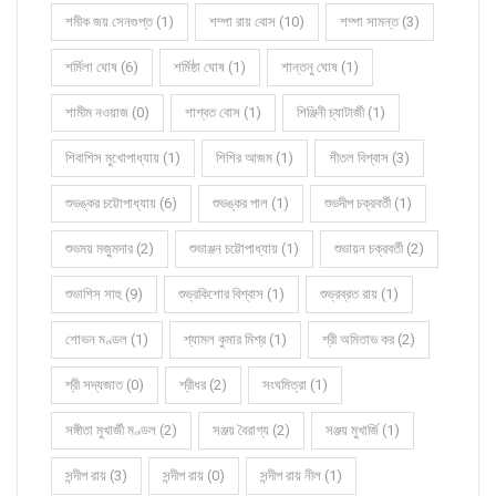
শমীক জয় সেনগুপ্ত (1)
শম্পা রায় বোস (10)
শম্পা সামন্ত (3)
শর্মিলা ঘোষ (6)
শর্মিষ্ঠা ঘোষ (1)
শান্তনু ঘোষ (1)
শামীম নওয়াজ (0)
শাশ্বত বোস (1)
শিঞ্জিনী চ্যাটার্জী (1)
শিবাশিস মুখোপাধ্যায় (1)
শিশির আজম (1)
শীতল বিশ্বাস (3)
শুভঙ্কর চট্টোপাধ্যায় (6)
শুভঙ্কর পাল (1)
শুভদীপ চক্রবর্তী (1)
শুভময় মজুমদার (2)
শুভাঞ্জন চট্টোপাধ্যায় (1)
শুভায়ন চক্রবর্তী (2)
শুভাশিস সাহু (9)
শুভ্রকিশোর বিশ্বাস (1)
শুভ্রব্রত রায় (1)
শোভন মণ্ডল (1)
শ্যামল কুমার মিশ্র (1)
শ্রী অমিতাভ কর (2)
শ্রী সদ্যজাত (0)
শ্রীধর (2)
সংঘমিত্রা (1)
সঙ্গীতা মুখার্জী মণ্ডল (2)
সঞ্জয় বৈরাগ্য (2)
সঞ্জয় মুখার্জি (1)
সন্দীপ রায় (3)
সন্দীপ রায় (0)
সন্দীপ রায় নীল (1)