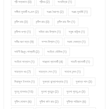
শ্রী সদ্যজাত (0)
শ্রীধর (2)
সংঘমিত্রা (1)
সঙ্গীতা মুখার্জী মণ্ডল (2)
সঞ্জয় বৈরাগ্য (2)
সঞ্জয় মুখার্জি (1)
সন্দীপ রায় (3)
সন্দীপ রায় (0)
সন্দীপ রায় নীল (1)
সন্দীপন গুপ্ত (1)
সবিতা রায় বিশ্বাস (1)
সবুজ বাসিন্দা (1)
সমীর বরণ দত্ত (9)
সম্পদ বিশ্বাস (1)
সরমা দেবদত্ত (1)
সর্বাণী রিঙ্কু গোস্বামী (2)
সংহিতা ভৌমিক (1)
সংহিতা সান্যাল (1)
সান্ত্বনা ব্যানার্জী (4)
সায়নী ব্যানার্জী (1)
সায়ন্তন ধর (7)
সায়ন্তন সেন (1)
সাহানা নন্দন (1)
সিরাজুল ইসলাম (1)
সুকন্যা বন্দ্যোপাধ্যায় (1)
সুকান্ত পাল (3)
সুতনু হালদার (15)
সুতপা পুততুন্ড (2)
সুতপা পূততুণ্ড (3)
সুদীপ ঘোষাল (6)
সুদীপা বর্মণ রায় (2)
সুদীপ্ত পারিয়াল (6)