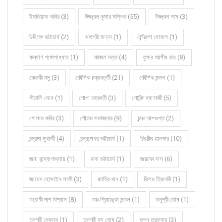
ইমতিয়াজ কবির (3)
উজ্জ্বল কুমার মল্লিক (55)
উজ্জ্বল দাস (3)
উষ্ণিক ভট্টাচার্য (2)
ঋতশ্রী মান্না (1)
ঐন্দ্রিলা ঘোষাল (1)
কল্যাণ গঙ্গোপাধ্যায় (1)
কাজল দত্ত (4)
কুমার আশীষ রায় (8)
কেতকী বসু (3)
কৌশিক চক্রবর্ত্তী (21)
কৌশিক মন্ডল (1)
গীতালি ঘোষ (1)
গোপা চক্রবর্তী (3)
গোবিন্দ ব্যানার্জী (5)
গোলাম কবির (3)
গৌতম সমাজদার (9)
চন্দন দাশগুপ্ত (2)
চন্দ্রমা মুখার্জী (4)
চন্দ্রশেখর ভট্টাচার্য (1)
চিরঞ্জীব হালদার (10)
জনা বন্দ্যোপাধ্যায় (1)
জবা ভট্টাচার্য (1)
জয়দেব দাস (6)
জায়েদ হোসাইন লাকী (3)
জাহির খান (1)
ঝিলম ত্রিবেদী (1)
ডরোথী দাশ বিশ্বাস (8)
ডাঃ প্রিয়াঙ্কা মন্ডল (1)
তনুশ্রী ঘোষ (1)
তনুশ্রী দেবনাথ (1)
তনুশ্রী বসু ঘোষ (2)
তপন তরফদার (3)