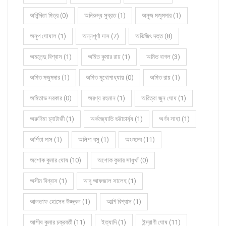
অনিন্দিতা মিত্র (0)
অনিরুদ্ধ সুব্রত (1)
অনুজ মজুমদার (1)
অনুপ ঘোষাল (1)
অন্নপূর্ণা দাস (7)
অভিজিৎ দত্ত (8)
অমলেন্দু বিশ্বাস (1)
অমিত কুমার রায় (1)
অমিত বাগল (3)
অমিত মজুমদার (1)
অমিত মুখোপাধ্যায় (0)
অমিত রায় (1)
অমিতাভ সরকার (0)
অরণ্য রহমান (1)
অরিত্রা জুন ঘোষ (1)
অরুণিমা চ্যাটার্জী (1)
অর্কজ্যোতি ভট্টাচার্য্য (1)
অর্ণব সাহা (1)
অর্পিতা দাস (1)
অলিপা বসু (1)
অংশুদেব (11)
অশোক কুমার ঘোষ (10)
অশোক কুমার সাধুখাঁ (0)
অসীম বিশ্বাস (1)
আবু আফজাল সালেহ (1)
আলতাফ হোসেন উজ্জ্বল (1)
আল্পি বিশ্বাস (1)
আশীষ কুমার চক্রবর্তী (11)
ইত্যাদি (1)
ইন্দ্রাণী ঘোষ (11)