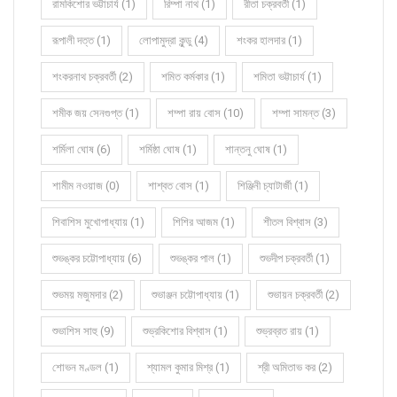
রামকিশোর ভট্টাচার্য (1)
রিম্পা নাথ (1)
রীতা চক্রবর্তী (1)
রূপালী দত্ত (1)
লোপামুদ্রা কুন্ডু (4)
শংকর হালদার (1)
শংকরনাথ চক্রবর্তী (2)
শমিত কর্মকার (1)
শমিতা ভট্টাচার্য (1)
শমীক জয় সেনগুপ্ত (1)
শম্পা রায় বোস (10)
শম্পা সামন্ত (3)
শর্মিলা ঘোষ (6)
শর্মিষ্ঠা ঘোষ (1)
শান্তনু ঘোষ (1)
শামীম নওয়াজ (0)
শাশ্বত বোস (1)
শিঞ্জিনী চ্যাটার্জী (1)
শিবাশিস মুখোপাধ্যায় (1)
শিশির আজম (1)
শীতল বিশ্বাস (3)
শুভঙ্কর চট্টোপাধ্যায় (6)
শুভঙ্কর পাল (1)
শুভদীপ চক্রবর্তী (1)
শুভময় মজুমদার (2)
শুভাঞ্জন চট্টোপাধ্যায় (1)
শুভায়ন চক্রবর্তী (2)
শুভাশিস সাহু (9)
শুভ্রকিশোর বিশ্বাস (1)
শুভ্রব্রত রায় (1)
শোভন মণ্ডল (1)
শ্যামল কুমার মিশ্র (1)
শ্রী অমিতাভ কর (2)