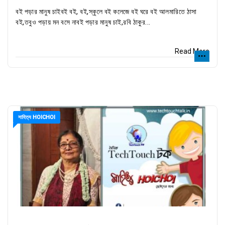
বই পড়ার মানুষ চাইবই বই, বই,স্কুলে বই কলেজে বই ঘরে বই আলমারিতে ঠাসা
বই,তবুও পড়ায় মন বসে নাবই পড়ার মানুষ চাই,রবি ঠাকুর...
Read More
সাহিত্য HOICHOI