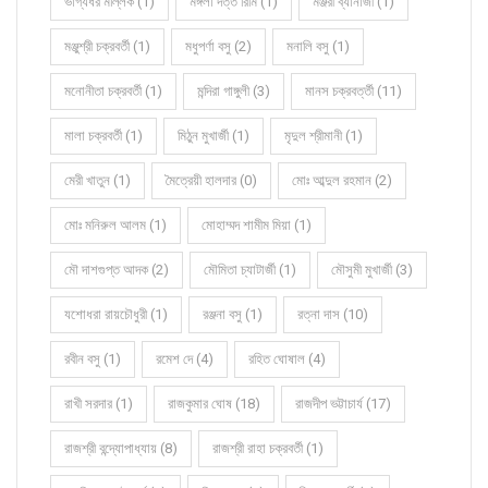
ভাগ্যধর মল্লিক (1)
মঙ্গলা দত্ত রিমি (1)
মঞ্জরী ব্যানার্জী (1)
মঞ্জুশ্রী চক্রবর্তী (1)
মধুপর্ণা বসু (2)
মনালি বসু (1)
মনোনীতা চক্রবর্তী (1)
মন্দিরা গাঙ্গুলী (3)
মানস চক্রবর্ত্তী (11)
মালা চক্রবর্তী (1)
মিঠুন মুখার্জী (1)
মৃদুল শ্রীমানী (1)
মেরী খাতুন (1)
মৈত্রেয়ী হালদার (0)
মোঃ আব্দুল রহমান (2)
মোঃ মনিরুল আলম (1)
মোহাম্মদ শামীম মিয়া (1)
মৌ দাশগুপ্ত আদক (2)
মৌমিতা চ্যাটার্জী (1)
মৌসুমী মুখার্জী (3)
যশোধরা রায়চৌধুরী (1)
রঞ্জনা বসু (1)
রত্না দাস (10)
রবীন বসু (1)
রমেশ দে (4)
রহিত ঘোষাল (4)
রাখী সরদার (1)
রাজকুমার ঘোষ (18)
রাজদীপ ভট্টাচার্য (17)
রাজশ্রী বন্দ্যোপাধ্যায় (8)
রাজশ্রী রাহা চক্রবর্তী (1)