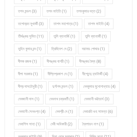
তপন মন্ডল (3)
তপন মাইতি (1)
তপনকুমার দত্ত (2)
তপোব্রত মুখার্জী (3)
তাপস মহাপাত্র (1)
তাপস মাইতি (4)
তীর্থঙ্কর সুমিত (11)
তুলি ব্যানার্জি (1)
তুলি ব্যানার্জী (1)
তুহিন কুমার চন্দ (1)
ত্রিদিবেশ দে (2)
দয়াময় পোদ্দার (1)
দীপক রজক (1)
দীপঙ্কর বাগচী (1)
দীপঙ্কর বৈদ্য (8)
দীপা সরকার (1)
দীপ্তিপ্রকাশ দে (1)
দীপ্তেন্দু চ্যাটার্জী (4)
দীপ্র দাসচৌধুরী (1)
দুর্গাপদ মন্ডল (1)
দেবকুমার মুখোপাধ্যায় (4)
দেবজানী দাস (1)
দেবনাথ চক্রবর্তী (1)
দেবযানী ভট্টাচার্য (3)
দেবযানী সেনগুপ্ত (4)
দেবশ্রী দে (1)
দেবারতি গুহ সামন্ত (6)
দেবাশিস সাহা (1)
দেবী অধিকারী (2)
দ্বৈপায়ন নাগ (1)
নবকুমার মাইতি (9)
নিনা ঘোষ সমাদ্দার (2)
নিবিড় সাহা (21)