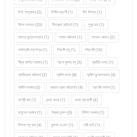
নিশা তালুকদার (2)
নিশীথ ষড়ংগী (1)
নীল দিগন্ত (1)
নীলম সামন্ত (20)
নীলাঞ্জনা ভট্টাচার্য (1)
নূপুর রায় (1)
পরাশর বন্দ্যোপাধ্যায় (1)
পল্লব ভট্টাচার্য (1)
পাভেল আমান (2)
পার্থসারথি মহাপাত্র (1)
পিনাকী বসু (1)
পিয়াংকী (16)
পীযূষ কান্তি সরকার (1)
প্রণব কুমার বসু (5)
প্রতীতি গুপ্ত (1)
প্রতীমরাজ ভট্টাচার্য (2)
প্রদীপ গুপ্ত (8)
প্রদীপ মুখোপাধ্যায় (4)
প্রদীপ সরকার (3)
প্রভাত রঞ্জন ভট্টাচার্য্য (4)
প্রাণজি বসাক (1)
বনশ্রী রায় (1)
বন্দনা পাত্র (1)
বন্যা ব্যানার্জী (3)
বাসুদেব সরকার (1)
বিক্রম মন্ডল (0)
বিদিশা সরকার (1)
বিশাখা বসু রায় (4)
বৃন্দাবন মণ্ডল (1)
বেবী সাউ (1)