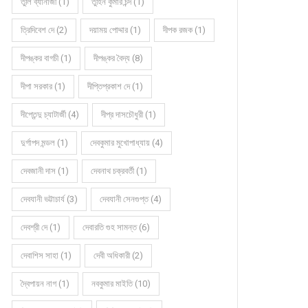
তুলি ব্যানার্জী (1)
তুহিন কুমার চন্দ (1)
ত্রিদিবেশ দে (2)
দয়াময় পোদ্দার (1)
দীপক রজক (1)
দীপঙ্কর বাগচী (1)
দীপঙ্কর বৈদ্য (8)
দীপা সরকার (1)
দীপ্তিপ্রকাশ দে (1)
দীপ্তেন্দু চ্যাটার্জী (4)
দীপ্র দাসচৌধুরী (1)
দুর্গাপদ মন্ডল (1)
দেবকুমার মুখোপাধ্যায় (4)
দেবজানী দাস (1)
দেবনাথ চক্রবর্তী (1)
দেবযানী ভট্টাচার্য (3)
দেবযানী সেনগুপ্ত (4)
দেবশ্রী দে (1)
দেবারতি গুহ সামন্ত (6)
দেবাশিস সাহা (1)
দেবী অধিকারী (2)
দ্বৈপায়ন নাগ (1)
নবকুমার মাইতি (10)