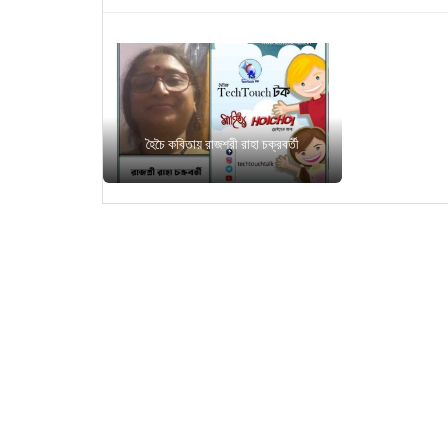
হৈচৈ কবিতায় রাজশ্রী রাহা চক্রবর্তী