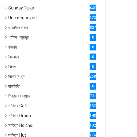
Sunday Talks
640
Uncategorized
6738
এডিটরস চয়েস
824
পাক্ষিক পত্রপুট
0
বইচর্চা
0
বিনোদন
0
বিবিধ
0
বিশেষ সংখ্যা
2686
রাজনীতি
0
শিকড়ের সন্ধানে
731
সাহিত্য Cafe
1321
সাহিত্য Droom
1488
সাহিত্য Hoichoi
1027
সাহিত্য Hut
1769