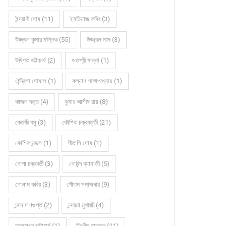
ইন্দ্রাণী ঘোষ (11)
ইমতিয়াজ কবির (3)
উজ্জ্বল কুমার মল্লিক (55)
উজ্জ্বল দাস (3)
উষ্ণিক ভট্টাচার্য (2)
ঋতশ্রী মান্না (1)
ঐন্দ্রিলা ঘোষাল (1)
কল্যাণ গঙ্গোপাধ্যায় (1)
কাজল দত্ত (4)
কুমার আশীষ রায় (8)
কেতকী বসু (3)
কৌশিক চক্রবর্ত্তী (21)
কৌশিক মন্ডল (1)
গীতালি ঘোষ (1)
গোপা চক্রবর্তী (3)
গোবিন্দ ব্যানার্জী (5)
গোলাম কবির (3)
গৌতম সমাজদার (9)
চন্দন দাশগুপ্ত (2)
চন্দ্রমা মুখার্জী (4)
চন্দ্রশেখর ভট্টাচার্য (1)
চিরঞ্জীব হালদার (11)