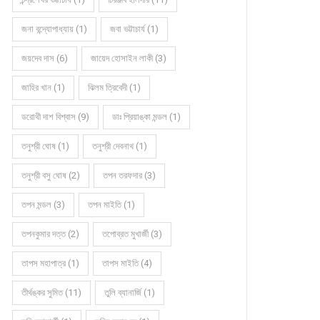
জনা বন্দ্যোপাধ্যায় (1)
জবা ভট্টাচার্য (1)
জয়দেব দাস (6)
জায়েদ হোসাইন লাকী (3)
জাহির খান (1)
ঝিলম ত্রিবেদী (1)
ডরোথী দাশ বিশ্বাস (9)
ডাঃ প্রিয়াঙ্কা মন্ডল (1)
তনুশ্রী ঘোষ (1)
তনুশ্রী দেবনাথ (1)
তনুশ্রী বসু ঘোষ (2)
তপন তরফদার (3)
তপন মন্ডল (3)
তপন মাইতি (1)
তপনকুমার দত্ত (2)
তপোব্রত মুখার্জী (3)
তাপস মহাপাত্র (1)
তাপস মাইতি (4)
তীর্থঙ্কর সুমিত (11)
তুলি ব্যানার্জি (1)