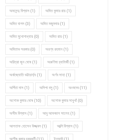
অমলেন্দু বিশ্বাস (1)
অমিত কুমার রায় (1)
অমিত বাগল (3)
অমিত মজুমদার (1)
অমিত মুখোপাধ্যায় (0)
অমিত রায় (1)
অমিতাভ সরকার (0)
অরণ্য রহমান (1)
অরিত্রা জুন ঘোষ (1)
অরুণিমা চ্যাটার্জী (1)
অর্কজ্যোতি ভট্টাচার্য্য (1)
অর্ণব সাহা (1)
অর্পিতা দাস (1)
অলিপা বসু (1)
অংশুদেব (11)
অশোক কুমার ঘোষ (10)
অশোক কুমার সাধুখাঁ (0)
অসীম বিশ্বাস (1)
আবু আফজাল সালেহ (1)
আলতাফ হোসেন উজ্জ্বল (1)
আল্পি বিশ্বাস (1)
আশীষ কুমার চক্রবর্তী (11)
ইত্যাদি (1)