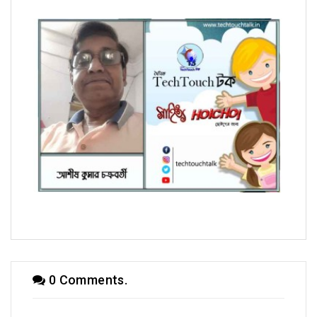
হৈচৈ কবিতায় আশীষ কুমার চক্রবর্তী
0 Comments.