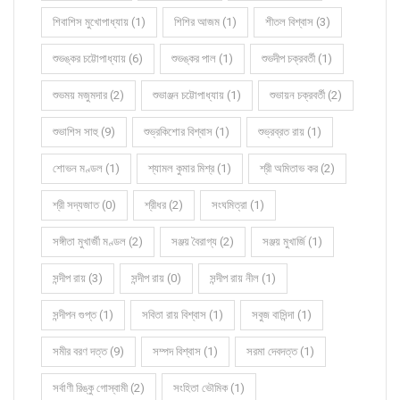
শিবাশিস মুখোপাধ্যায় (1)
শিশির আজম (1)
শীতল বিশ্বাস (3)
শুভঙ্কর চট্টোপাধ্যায় (6)
শুভঙ্কর পাল (1)
শুভদীপ চক্রবর্তী (1)
শুভময় মজুমদার (2)
শুভাঞ্জন চট্টোপাধ্যায় (1)
শুভায়ন চক্রবর্তী (2)
শুভাশিস সাহু (9)
শুভ্রকিশোর বিশ্বাস (1)
শুভ্রব্রত রায় (1)
শোভন মণ্ডল (1)
শ্যামল কুমার মিশ্র (1)
শ্রী অমিতাভ কর (2)
শ্রী সদ্যজাত (0)
শ্রীধর (2)
সংঘমিত্রা (1)
সঙ্গীতা মুখার্জী মণ্ডল (2)
সঞ্জয় বৈরাগ্য (2)
সঞ্জয় মুখার্জি (1)
সন্দীপ রায় (3)
সন্দীপ রায় (0)
সন্দীপ রায় নীল (1)
সন্দীপন গুপ্ত (1)
সবিতা রায় বিশ্বাস (1)
সবুজ বাসিন্দা (1)
সমীর বরণ দত্ত (9)
সম্পদ বিশ্বাস (1)
সরমা দেবদত্ত (1)
সর্বাণী রিঙ্কু গোস্বামী (2)
সংহিতা ভৌমিক (1)