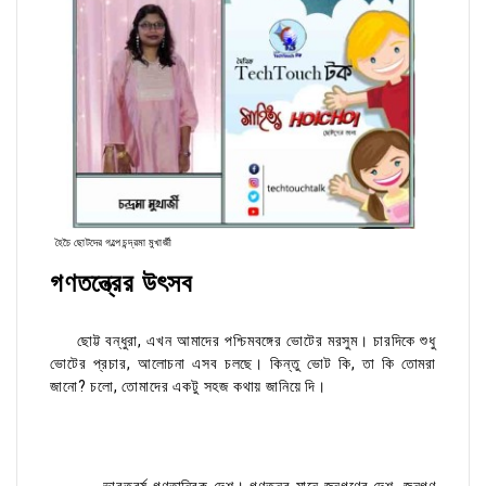
হৈচৈ ছোটদের গল্পে চন্দ্রমা মুখার্জী
গণতন্ত্রের উৎসব
ছোট্ট বন্ধুরা, এখন আমাদের পশ্চিমবঙ্গের ভোটের মরসুম। চারদিকে শুধু
ভোটের প্রচার, আলোচনা এসব চলছে। কিন্তু ভোট কি, তা কি তোমরা
জানো? চলো, তোমাদের একটু সহজ কথায় জানিয়ে দি।