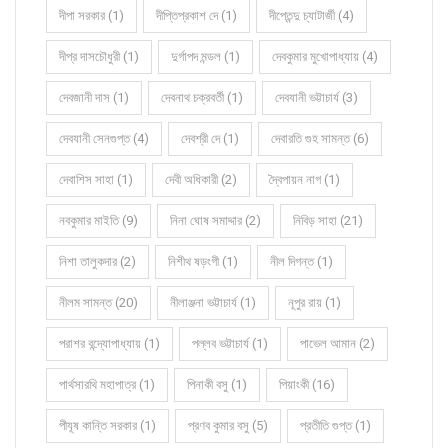
দীপা সরকার (1)
দীপ্তিপ্রকাশ দে (1)
দীপ্তেন্দু চ্যাটার্জী (4)
দীপ্র দাসচৌধুরী (1)
দুর্গাপদ মন্ডল (1)
দেবকুমার মুখোপাধ্যায় (4)
দেবজানী দাস (1)
দেবনাথ চক্রবর্তী (1)
দেবযানী ভট্টাচার্য (3)
দেবযানী সেনগুপ্ত (4)
দেবশ্রী দে (1)
দেবারতি গুহ সামন্ত (6)
দেবাশিস সাহা (1)
দেবী অধিকারী (2)
দ্বৈপায়ন নাগ (1)
নবকুমার মাইতি (9)
নিনা ঘোষ সমাদ্দার (2)
নিবিড় সাহা (21)
নিশা তালুকদার (2)
নিশীথ ষড়ংগী (1)
নীল দিগন্ত (1)
নীলম সামন্ত (20)
নীলাঞ্জনা ভট্টাচার্য (1)
নূপুর রায় (1)
পরাশর বন্দ্যোপাধ্যায় (1)
পল্লব ভট্টাচার্য (1)
পাভেল আমান (2)
পার্থসারথি মহাপাত্র (1)
পিনাকী বসু (1)
পিয়াংকী (16)
পীযূষ কান্তি সরকার (1)
প্রণব কুমার বসু (5)
প্রতীতি গুপ্ত (1)