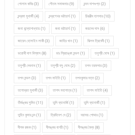
গোলাম কবির (3)
গৌতম সমাজদার (9)
চন্দন দাশগুপ্ত (2)
চন্দ্রমা মুখার্জী (4)
চন্দ্রশেখর ভট্টাচার্য (1)
চিরঞ্জীব হালদার (10)
জনা বন্দ্যোপাধ্যায় (1)
জবা ভট্টাচার্য (1)
জয়দেব দাস (6)
জায়েদ হোসাইন লাকী (3)
জাহির খান (1)
ঝিলম ত্রিবেদী (1)
ডরোথী দাশ বিশ্বাস (8)
ডাঃ প্রিয়াঙ্কা মন্ডল (1)
তনুশ্রী ঘোষ (1)
তনুশ্রী দেবনাথ (1)
তনুশ্রী বসু ঘোষ (2)
তপন তরফদার (3)
তপন মন্ডল (3)
তপন মাইতি (1)
তপনকুমার দত্ত (2)
তপোব্রত মুখার্জী (3)
তাপস মহাপাত্র (1)
তাপস মাইতি (4)
তীর্থঙ্কর সুমিত (11)
তুলি ব্যানার্জি (1)
তুলি ব্যানার্জী (1)
তুহিন কুমার চন্দ (1)
ত্রিদিবেশ দে (2)
দয়াময় পোদ্দার (1)
দীপক রজক (1)
দীপঙ্কর বাগচী (1)
দীপঙ্কর বৈদ্য (8)