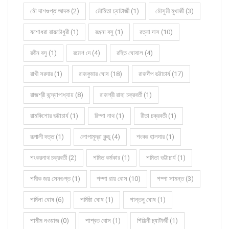
মৌ দাশগুপ্ত আদক (2)
মৌমিতা চ্যাটার্জী (1)
মৌসুমী মুখার্জী (3)
যশোধরা রায়চৌধুরী (1)
রঞ্জনা বসু (1)
রত্না দাস (10)
রবীন বসু (1)
রমেশ দে (4)
রহিত ঘোষাল (4)
রাখী সরদার (1)
রাজকুমার ঘোষ (18)
রাজদীপ ভট্টাচার্য (17)
রাজশ্রী বন্দ্যোপাধ্যায় (8)
রাজশ্রী রাহা চক্রবর্তী (1)
রামকিশোর ভট্টাচার্য (1)
রিম্পা নাথ (1)
রীতা চক্রবর্তী (1)
রূপালী দত্ত (1)
লোপামুদ্রা কুন্ডু (4)
শংকর হালদার (1)
শংকরনাথ চক্রবর্তী (2)
শমিত কর্মকার (1)
শমিতা ভট্টাচার্য (1)
শমীক জয় সেনগুপ্ত (1)
শম্পা রায় বোস (10)
শম্পা সামন্ত (3)
শর্মিলা ঘোষ (6)
শর্মিষ্ঠা ঘোষ (1)
শান্তনু ঘোষ (1)
শামীম নওয়াজ (0)
শাশ্বত বোস (1)
শিঞ্জিনী চ্যাটার্জী (1)