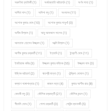
অরুণিমা চ্যাটার্জী (1)
অর্কজ্যোতি ভট্টাচার্য্য (1)
অর্ণব সাহা (1)
অর্পিতা দাস (1)
অলিপা বসু (1)
অংশুদেব (11)
অশোক কুমার ঘোষ (10)
অশোক কুমার সাধুখাঁ (0)
অসীম বিশ্বাস (1)
আবু আফজাল সালেহ (1)
আলতাফ হোসেন উজ্জ্বল (1)
আল্পি বিশ্বাস (1)
আশীষ কুমার চক্রবর্তী (11)
ইত্যাদি (1)
ইন্দ্রাণী ঘোষ (11)
ইমতিয়াজ কবির (3)
উজ্জ্বল কুমার মল্লিক (55)
উজ্জ্বল দাস (3)
উষ্ণিক ভট্টাচার্য (2)
ঋতশ্রী মান্না (1)
ঐন্দ্রিলা ঘোষাল (1)
কল্যাণ গঙ্গোপাধ্যায় (1)
কাজল দত্ত (4)
কুমার আশীষ রায় (8)
কেতকী বসু (3)
কৌশিক চক্রবর্ত্তী (21)
কৌশিক মন্ডল (1)
গীতালি ঘোষ (1)
গোপা চক্রবর্তী (3)
গোবিন্দ ব্যানার্জী (5)