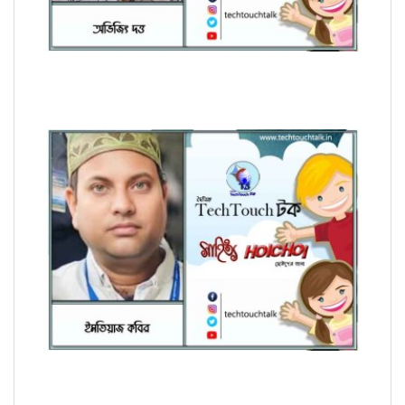
হৈচৈ কবিতায় আশীষ কুমার চক্রবর্তী
হৈচৈ কবিতায় ইমতিয়াজ কবির