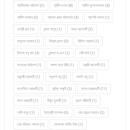
প্রতীমরাজ ভট্টাচার্য (2)
প্রদীপ গুপ্ত (8)
প্রদীপ মুখোপাধ্যায় (4)
প্রদীপ সরকার (3)
প্রভাত রঞ্জন ভট্টাচার্য্য (4)
প্রাণজি বসাক (1)
বনশ্রী রায় (1)
বন্দনা পাত্র (1)
বন্যা ব্যানার্জী (3)
বাসুদেব সরকার (1)
বিক্রম মন্ডল (0)
বিদিশা সরকার (1)
বিশাখা বসু রায় (4)
বৃন্দাবন মণ্ডল (1)
বেবী সাউ (1)
ভাগ্যধর মল্লিক (1)
মঙ্গলা দত্ত রিমি (1)
মঞ্জরী ব্যানার্জী (1)
মঞ্জুশ্রী চক্রবর্তী (1)
মধুপর্ণা বসু (2)
মনালি বসু (1)
মনোনীতা চক্রবর্তী (1)
মন্দিরা গাঙ্গুলী (3)
মানস চক্রবর্ত্তী (11)
মালা চক্রবর্তী (1)
মিঠুন মুখার্জী (1)
মৃদুল শ্রীমানী (1)
মেরী খাতুন (1)
মৈত্রেয়ী হালদার (0)
মোঃ আব্দুল রহমান (2)
মোঃ মনিরুল আলম (1)
মোহাম্মদ শামীম মিয়া (1)