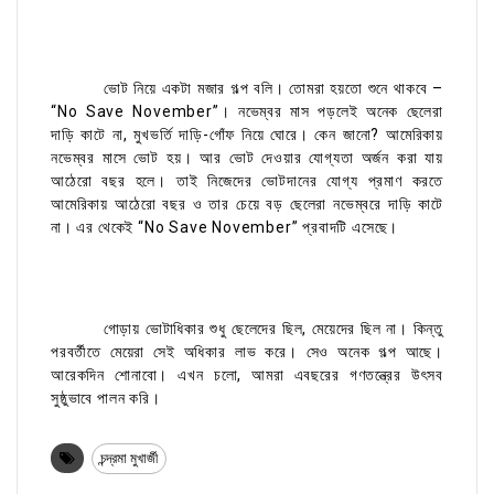
ভোট নিয়ে একটা মজার গল্প বলি। তোমরা হয়তো শুনে থাকবে –
“No Save November”। নভেম্বর মাস পড়লেই অনেক ছেলেরা
দাড়ি কাটে না, মুখভর্তি দাড়ি-গোঁফ নিয়ে ঘোরে। কেন জানো? আমেরিকায়
নভেম্বর মাসে ভোট হয়। আর ভোট দেওয়ার যোগ্যতা অর্জন করা যায়
আঠেরো বছর হলে। তাই নিজেদের ভোটদানের যোগ্য প্রমাণ করতে
আমেরিকায় আঠেরো বছর ও তার চেয়ে বড় ছেলেরা নভেম্বরে দাড়ি কাটে
না। এর থেকেই “No Save November” প্রবাদটি এসেছে।
গোড়ায় ভোটাধিকার শুধু ছেলেদের ছিল, মেয়েদের ছিল না। কিন্তু
পরবর্তীতে মেয়েরা সেই অধিকার লাভ করে। সেও অনেক গল্প আছে।
আরেকদিন শোনাবো। এখন চলো, আমরা এবছরের গণতন্ত্রের উৎসব
সুষ্ঠুভাবে পালন করি।
চন্দ্রমা মুখার্জী