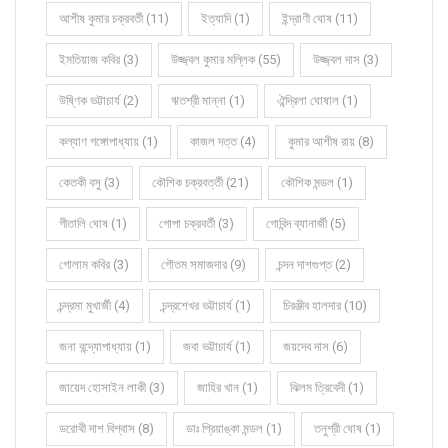
আশীষ কুমার চক্রবর্তী (11)
ইত্যাদি (1)
ইন্দ্রাণী ঘোষ (11)
ইমতিয়াজ কবির (3)
উজ্জ্বল কুমার মল্লিক (55)
উজ্জ্বল দাস (3)
উষ্ণিক ভট্টাচার্য (2)
ঋতশ্রী মান্না (1)
ঐন্দ্রিলা ঘোষাল (1)
কল্যাণ গঙ্গোপাধ্যায় (1)
কাজল দত্ত (4)
কুমার আশীষ রায় (8)
কেতকী বসু (3)
কৌশিক চক্রবর্ত্তী (21)
কৌশিক মন্ডল (1)
গীতালি ঘোষ (1)
গোপা চক্রবর্তী (3)
গোবিন্দ ব্যানার্জী (5)
গোলাম কবির (3)
গৌতম সমাজদার (9)
চন্দন দাশগুপ্ত (2)
চন্দ্রমা মুখার্জী (4)
চন্দ্রশেখর ভট্টাচার্য (1)
চিরঞ্জীব হালদার (10)
জনা বন্দ্যোপাধ্যায় (1)
জবা ভট্টাচার্য (1)
জয়দেব দাস (6)
জায়েদ হোসাইন লাকী (3)
জাহির খান (1)
ঝিলম ত্রিবেদী (1)
ডরোথী দাশ বিশ্বাস (8)
ডাঃ প্রিয়াঙ্কা মন্ডল (1)
তনুশ্রী ঘোষ (1)