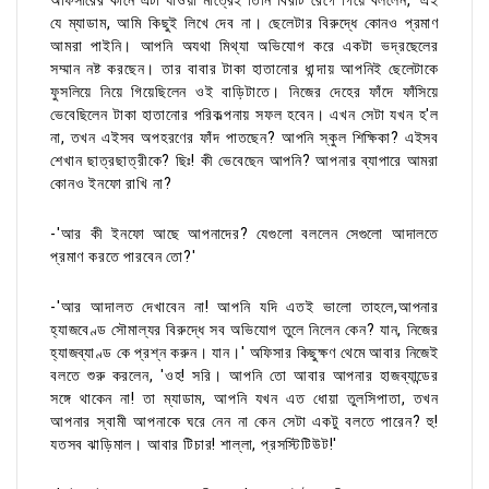
অফিসারের কানে এটা যাওয়া মাত্রেই তিনি বিরাট রেগে গিয়ে বললেন, 'এই
যে ম্যাডাম, আমি কিছুই লিখে দেব না। ছেলেটার বিরুদ্ধে কোনও প্রমাণ
আমরা পাইনি। আপনি অযথা মিথ্যা অভিযোগ করে একটা ভদ্রছেলের
সম্মান নষ্ট করছেন। তার বাবার টাকা হাতানোর ধান্দায় আপনিই ছেলেটাকে
ফুসলিয়ে নিয়ে গিয়েছিলেন ওই বাড়িটাতে। নিজের দেহের ফাঁদে ফাঁসিয়ে
ভেবেছিলেন টাকা হাতানোর পরিকল্পনায় সফল হবেন। এখন সেটা যখন হ'ল
না, তখন এইসব অপহরণের ফাঁদ পাতছেন? আপনি স্কুল শিক্ষিকা? এইসব
শেখান ছাত্রছাত্রীকে? ছিঃ! কী ভেবেছেন আপনি? আপনার ব্যাপারে আমরা
কোনও ইনফো রাখি না?
-'আর কী ইনফো আছে আপনাদের? যেগুলো বললেন সেগুলো আদালতে
প্রমাণ করতে পারবেন তো?'
-'আর আদালত দেখাবেন না! আপনি যদি এতই ভালো তাহলে,আপনার
হ্যাজবেণ্ড সৌমাল্যর বিরুদ্ধে সব অভিযোগ তুলে নিলেন কেন? যান, নিজের
হ্যাজব্যাণ্ড কে প্রশ্ন করুন। যান।' অফিসার কিছুক্ষণ থেমে আবার নিজেই
বলতে শুরু করলেন, 'ওহ! সরি। আপনি তো আবার আপনার হাজব্যান্ডের
সঙ্গে থাকেন না! তা ম্যাডাম, আপনি যখন এত ধোয়া তুলসিপাতা, তখন
আপনার স্বামী আপনাকে ঘরে নেন না কেন সেটা একটু বলতে পারেন? হু!
যতসব ঝাড়িমাল। আবার টিচার! শাল্লা, প্রসস্টিটিউট!'