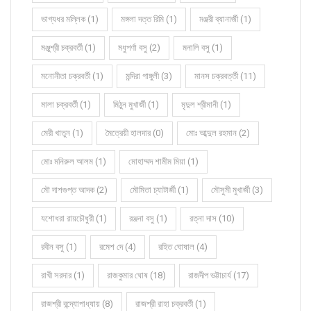
ভাগ্যধর মল্লিক (1)
মঙ্গলা দত্ত রিমি (1)
মঞ্জরী ব্যানার্জী (1)
মঞ্জুশ্রী চক্রবর্তী (1)
মধুপর্ণা বসু (2)
মনালি বসু (1)
মনোনীতা চক্রবর্তী (1)
মন্দিরা গাঙ্গুলী (3)
মানস চক্রবর্ত্তী (11)
মালা চক্রবর্তী (1)
মিঠুন মুখার্জী (1)
মৃদুল শ্রীমানী (1)
মেরী খাতুন (1)
মৈত্রেয়ী হালদার (0)
মোঃ আব্দুল রহমান (2)
মোঃ মনিরুল আলম (1)
মোহাম্মদ শামীম মিয়া (1)
মৌ দাশগুপ্ত আদক (2)
মৌমিতা চ্যাটার্জী (1)
মৌসুমী মুখার্জী (3)
যশোধরা রায়চৌধুরী (1)
রঞ্জনা বসু (1)
রত্না দাস (10)
রবীন বসু (1)
রমেশ দে (4)
রহিত ঘোষাল (4)
রাখী সরদার (1)
রাজকুমার ঘোষ (18)
রাজদীপ ভট্টাচার্য (17)
রাজশ্রী বন্দ্যোপাধ্যায় (8)
রাজশ্রী রাহা চক্রবর্তী (1)