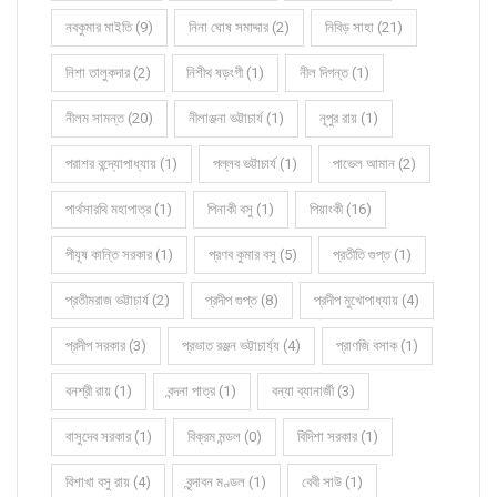
নবকুমার মাইতি (9)
নিনা ঘোষ সমাদ্দার (2)
নিবিড় সাহা (21)
নিশা তালুকদার (2)
নিশীথ ষড়ংগী (1)
নীল দিগন্ত (1)
নীলম সামন্ত (20)
নীলাঞ্জনা ভট্টাচার্য (1)
নূপুর রায় (1)
পরাশর বন্দ্যোপাধ্যায় (1)
পল্লব ভট্টাচার্য (1)
পাভেল আমান (2)
পার্থসারথি মহাপাত্র (1)
পিনাকী বসু (1)
পিয়াংকী (16)
পীযূষ কান্তি সরকার (1)
প্রণব কুমার বসু (5)
প্রতীতি গুপ্ত (1)
প্রতীমরাজ ভট্টাচার্য (2)
প্রদীপ গুপ্ত (8)
প্রদীপ মুখোপাধ্যায় (4)
প্রদীপ সরকার (3)
প্রভাত রঞ্জন ভট্টাচার্য্য (4)
প্রাণজি বসাক (1)
বনশ্রী রায় (1)
বন্দনা পাত্র (1)
বন্যা ব্যানার্জী (3)
বাসুদেব সরকার (1)
বিক্রম মন্ডল (0)
বিদিশা সরকার (1)
বিশাখা বসু রায় (4)
বৃন্দাবন মণ্ডল (1)
বেবী সাউ (1)