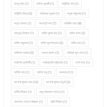
অতনু বর্মন (1)
অনিতা মুখার্জী (1)
অনিন্দিতা নাথ (1)
অনিন্দিতা মিত্র (0)
অনিরুদ্ধ সুব্রত (1)
অনুজ মজুমদার (1)
অনুপ ঘোষাল (1)
অন্নপূর্ণা দাস (7)
অভিজিৎ দত্ত (8)
অমলেন্দু বিশ্বাস (1)
অমিত কুমার রায় (1)
অমিত বাগল (3)
অমিত মজুমদার (1)
অমিত মুখোপাধ্যায় (0)
অমিত রায় (1)
অমিতাভ সরকার (0)
অরণ্য রহমান (1)
অরিত্রা জুন ঘোষ (1)
অরুণিমা চ্যাটার্জী (1)
অর্কজ্যোতি ভট্টাচার্য্য (1)
অর্ণব সাহা (1)
অর্পিতা দাস (1)
অলিপা বসু (1)
অংশুদেব (11)
অশোক কুমার ঘোষ (10)
অশোক কুমার সাধুখাঁ (0)
অসীম বিশ্বাস (1)
আবু আফজাল সালেহ (1)
আলতাফ হোসেন উজ্জ্বল (1)
আল্পি বিশ্বাস (1)