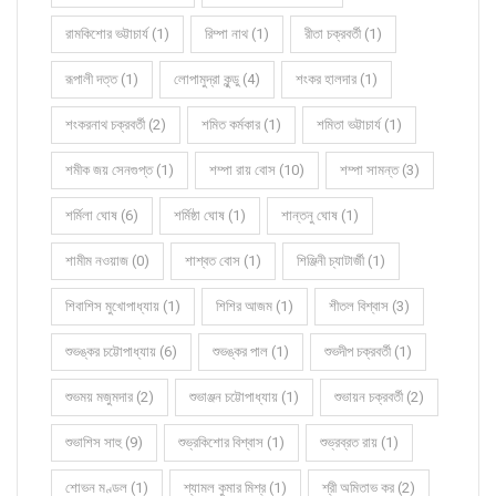
রামকিশোর ভট্টাচার্য (1)
রিম্পা নাথ (1)
রীতা চক্রবর্তী (1)
রূপালী দত্ত (1)
লোপামুদ্রা কুন্ডু (4)
শংকর হালদার (1)
শংকরনাথ চক্রবর্তী (2)
শমিত কর্মকার (1)
শমিতা ভট্টাচার্য (1)
শমীক জয় সেনগুপ্ত (1)
শম্পা রায় বোস (10)
শম্পা সামন্ত (3)
শর্মিলা ঘোষ (6)
শর্মিষ্ঠা ঘোষ (1)
শান্তনু ঘোষ (1)
শামীম নওয়াজ (0)
শাশ্বত বোস (1)
শিঞ্জিনী চ্যাটার্জী (1)
শিবাশিস মুখোপাধ্যায় (1)
শিশির আজম (1)
শীতল বিশ্বাস (3)
শুভঙ্কর চট্টোপাধ্যায় (6)
শুভঙ্কর পাল (1)
শুভদীপ চক্রবর্তী (1)
শুভময় মজুমদার (2)
শুভাঞ্জন চট্টোপাধ্যায় (1)
শুভায়ন চক্রবর্তী (2)
শুভাশিস সাহু (9)
শুভ্রকিশোর বিশ্বাস (1)
শুভ্রব্রত রায় (1)
শোভন মণ্ডল (1)
শ্যামল কুমার মিশ্র (1)
শ্রী অমিতাভ কর (2)