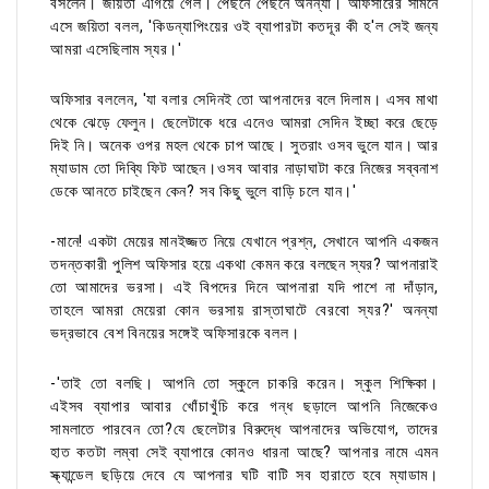
বসলেন। জয়িতা এগিয়ে গেল। পেছনে পেছনে অনন্যা। অফিসারের সামনে
এসে জয়িতা বলল, 'কিডন্যাপিংয়ের ওই ব্যাপারটা কতদূর কী হ'ল সেই জন্য
আমরা এসেছিলাম স্যর।'
অফিসার বললেন, 'যা বলার সেদিনই তো আপনাদের বলে দিলাম। এসব মাথা
থেকে ঝেড়ে ফেলুন। ছেলেটাকে ধরে এনেও আমরা সেদিন ইচ্ছা করে ছেড়ে
দিই নি। অনেক ওপর মহল থেকে চাপ আছে। সুতরাং ওসব ভুলে যান। আর
ম্যাডাম তো দিব্যি ফিট আছেন।ওসব আবার নাড়াঘাটা করে নিজের সব্বনাশ
ডেকে আনতে চাইছেন কেন? সব কিছু ভুলে বাড়ি চলে যান।'
-মানে! একটা মেয়ের মানইজ্জত নিয়ে যেখানে প্রশ্ন, সেখানে আপনি একজন
তদন্তকারী পুলিশ অফিসার হয়ে একথা কেমন করে বলছেন স্যর? আপনারাই
তো আমাদের ভরসা। এই বিপদের দিনে আপনারা যদি পাশে না দাঁড়ান,
তাহলে আমরা মেয়েরা কোন ভরসায় রাস্তাঘাটে বেরবো স্যর?' অনন্যা
ভদ্রভাবে বেশ বিনয়ের সঙ্গেই অফিসারকে বলল।
-'তাই তো বলছি। আপনি তো স্কুলে চাকরি করেন। স্কুল শিক্ষিকা।
এইসব ব্যাপার আবার খোঁচাখুঁচি করে গন্ধ ছড়ালে আপনি নিজেকেও
সামলাতে পারবেন তো?যে ছেলেটার বিরুদ্ধে আপনাদের অভিযোগ, তাদের
হাত কতটা লম্বা সেই ব্যাপারে কোনও ধারনা আছে? আপনার নামে এমন
স্ক্যান্ডেল ছড়িয়ে দেবে যে আপনার ঘটি বাটি সব হারাতে হবে ম্যাডাম।