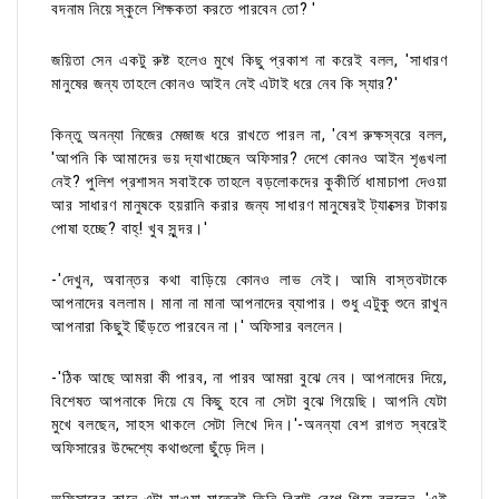
বদনাম নিয়ে স্কুলে শিক্ষকতা করতে পারবেন তো? '
জয়িতা সেন একটু রুষ্ট হলেও মুখে কিছু প্রকাশ না করেই বলল, 'সাধারণ
মানুষের জন্য তাহলে কোনও আইন নেই এটাই ধরে নেব কি স্যার?'
কিন্তু অনন্যা নিজের মেজাজ ধরে রাখতে পারল না, 'বেশ রুক্ষস্বরে বলল,
'আপনি কি আমাদের ভয় দ্যাখাচ্ছেন অফিসার? দেশে কোনও আইন শৃঙখলা
নেই? পুলিশ প্রশাসন সবাইকে তাহলে বড়লোকদের কুকীর্তি ধামাচাপা দেওয়া
আর সাধারণ মানুষকে হয়রানি করার জন্য সাধারণ মানুষেরই ট্যাক্সের টাকায়
পোষা হচ্ছে? বাহ্! খুব সুন্দর।'
-'দেখুন, অবান্তর কথা বাড়িয়ে কোনও লাভ নেই। আমি বাস্তবটাকে
আপনাদের বললাম। মানা না মানা আপনাদের ব্যাপার। শুধু এটুকু শুনে রাখুন
আপনারা কিছুই ছিঁড়তে পারবেন না।' অফিসার বললেন।
-'ঠিক আছে আমরা কী পারব, না পারব আমরা বুঝে নেব। আপনাদের দিয়ে,
বিশেষত আপনাকে দিয়ে যে কিছু হবে না সেটা বুঝে গিয়েছি। আপনি যেটা
মুখে বলছেন, সাহস থাকলে সেটা লিখে দিন।'-অনন্যা বেশ রাগত স্বরেই
অফিসারের উদ্দেশ্যে কথাগুলো ছুঁড়ে দিল।