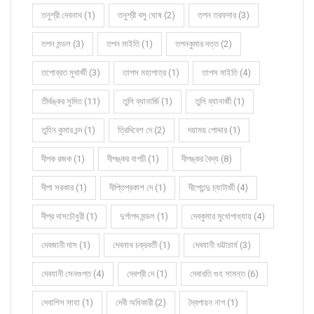
তনুশ্রী দেবনাথ (1)
তনুশ্রী বসু ঘোষ (2)
তপন তরফদার (3)
তপন মন্ডল (3)
তপন মাইতি (1)
তপনকুমার দত্ত (2)
তপোব্রত মুখার্জী (3)
তাপস মহাপাত্র (1)
তাপস মাইতি (4)
তীর্থঙ্কর সুমিত (11)
তুলি ব্যানার্জি (1)
তুলি ব্যানার্জী (1)
তুহিন কুমার চন্দ (1)
ত্রিদিবেশ দে (2)
দয়াময় পোদ্দার (1)
দীপক রজক (1)
দীপঙ্কর বাগচী (1)
দীপঙ্কর বৈদ্য (8)
দীপা সরকার (1)
দীপ্তিপ্রকাশ দে (1)
দীপ্তেন্দু চ্যাটার্জী (4)
দীপ্র দাসচৌধুরী (1)
দুর্গাপদ মন্ডল (1)
দেবকুমার মুখোপাধ্যায় (4)
দেবজানী দাস (1)
দেবনাথ চক্রবর্তী (1)
দেবযানী ভট্টাচার্য (3)
দেবযানী সেনগুপ্ত (4)
দেবশ্রী দে (1)
দেবারতি গুহ সামন্ত (6)
দেবাশিস সাহা (1)
দেবী অধিকারী (2)
দ্বৈপায়ন নাগ (1)