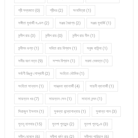
শ্রী সদ্যজাত (0)
শ্রীধর (2)
সংঘমিত্রা (1)
সঙ্গীতা মুখার্জী মণ্ডল (2)
সঞ্জয় বৈরাগ্য (2)
সঞ্জয় মুখার্জি (1)
সন্দীপ রায় (3)
সন্দীপ রায় (0)
সন্দীপ রায় নীল (1)
সন্দীপন গুপ্ত (1)
সবিতা রায় বিশ্বাস (1)
সবুজ বাসিন্দা (1)
সমীর বরণ দত্ত (9)
সম্পদ বিশ্বাস (1)
সরমা দেবদত্ত (1)
সর্বাণী রিঙ্কু গোস্বামী (2)
সংহিতা ভৌমিক (1)
সংহিতা সান্যাল (1)
সান্ত্বনা ব্যানার্জী (4)
সায়নী ব্যানার্জী (1)
সায়ন্তন ধর (7)
সায়ন্তন সেন (1)
সাহানা নন্দন (1)
সিরাজুল ইসলাম (1)
সুকন্যা বন্দ্যোপাধ্যায় (1)
সুকান্ত পাল (3)
সুতনু হালদার (15)
সুতপা পুততুন্ড (2)
সুতপা পূততুণ্ড (3)
সুদীপ ঘোষাল (6)
সুদীপা বর্মণ রায় (2)
সুদীপ্ত পারিয়াল (6)