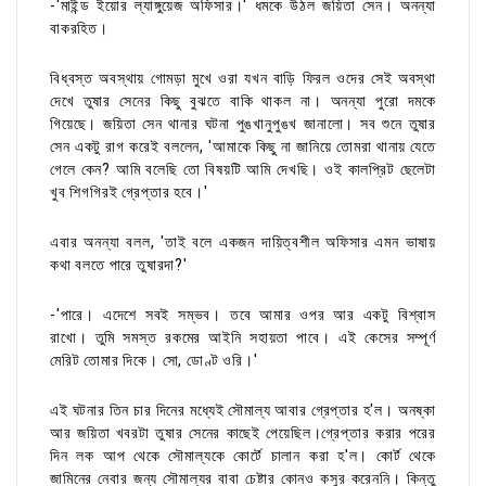
-'মাইন্ড ইয়োর ল্যাঙ্গুয়েজ অফিসার।' ধমকে উঠল জয়িতা সেন। অনন্যা
বাকরহিত।
বিধ্বস্ত অবস্থায় গোমড়া মুখে ওরা যখন বাড়ি ফিরল ওদের সেই অবস্থা
দেখে তুষার সেনের কিছু বুঝতে বাকি থাকল না। অনন্যা পুরো দমকে
গিয়েছে। জয়িতা সেন থানার ঘটনা পুঙখানুপুঙখ জানালো। সব শুনে তুষার
সেন একটু রাগ করেই বললেন, 'আমাকে কিছু না জানিয়ে তোমরা থানায় যেতে
গেলে কেন? আমি বলেছি তো বিষয়টি আমি দেখছি। ওই কালপ্রিট ছেলেটা
খুব শিগগিরই গ্রেপ্তার হবে।'
এবার অনন্যা বলল, 'তাই বলে একজন দায়িত্বশীল অফিসার এমন ভাষায়
কথা বলতে পারে তুষারদা?'
-'পারে। এদেশে সবই সম্ভব। তবে আমার ওপর আর একটু বিশ্বাস
রাখো। তুমি সমস্ত রকমের আইনি সহায়তা পাবে। এই কেসের সম্পূর্ণ
মেরিট তোমার দিকে। সো, ডোণ্ট ওরি।'
এই ঘটনার তিন চার দিনের মধ্যেই সৌমাল্য আবার গ্রেপ্তার হ'ল। অনষ্কা
আর জয়িতা খবরটা তুষার সেনের কাছেই পেয়েছিল।গ্রেপ্তার করার পরের
দিন লক আপ থেকে সৌমাল্যকে কোর্টে চালান করা হ'ল। কোর্ট থেকে
জামিনের নেবার জন্য সৌমাল্যর বাবা চেষ্টার কোনও কসুর করেননি। কিন্তু