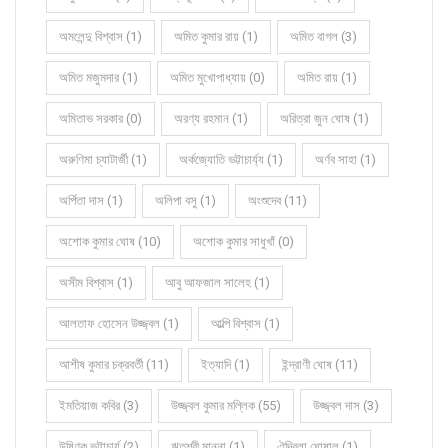
অমলেন্দু বিশ্বাস (1)
অমিত কুমার রায় (1)
অমিত বাগল (3)
অমিত মজুমদার (1)
অমিত মুখোপাধ্যায় (0)
অমিত রায় (1)
অমিতাভ সরকার (0)
অরণ্য রহমান (1)
অরিত্রা জুন ঘোষ (1)
অরুণিমা চ্যাটার্জী (1)
অর্কজ্যোতি ভট্টাচার্য্য (1)
অর্ণব সাহা (1)
অর্পিতা দাস (1)
অলিপা বসু (1)
অংশুদেব (11)
অশোক কুমার ঘোষ (10)
অশোক কুমার সাধুখাঁ (0)
অসীম বিশ্বাস (1)
আবু আফজাল সালেহ (1)
আলতাফ হোসেন উজ্জ্বল (1)
আল্পি বিশ্বাস (1)
আশীষ কুমার চক্রবর্তী (11)
ইত্যাদি (1)
ইন্দ্রাণী ঘোষ (11)
ইমতিয়াজ কবির (3)
উজ্জ্বল কুমার মল্লিক (55)
উজ্জ্বল দাস (3)
উষ্ণিক ভট্টাচার্য (2)
ঋতশ্রী মান্না (1)
ঐন্দ্রিলা ঘোষাল (1)