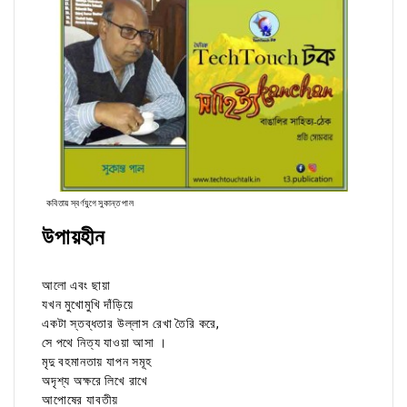
কবিতায় স্বর্ণযুগে সুকান্ত পাল
উপায়হীন
আলো এবং ছায়া
যখন মুখোমুখি দাঁড়িয়ে
একটা স্তব্ধতার উল্লাস রেখা তৈরি করে,
সে পথে নিত্য যাওয়া আসা ।
মৃদু বহমানতায় যাপন সমূহ
অদৃশ্য অক্ষরে লিখে রাখে
আপোষের যাবতীয়