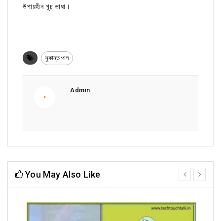
উপায়হীন গূঢ় ভাষা।
সুকান্ত পাল
Admin
You May Also Like
prev
next