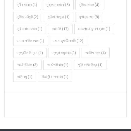
সুবীর সরকার (1)
সুব্রত সরকার (15)
সুমিত মোদক (4)
সুমিতা চৌধুরী (2)
সুমিতা পয়ড়্যা (1)
সুশান্ত সেন (8)
সূর্য নারায়ণ ঘোষ (1)
সোনালি (17)
সোমপ্রভা বন্দোপাধ্যায় (1)
সোমা পালিত ঘোষ (1)
সোমা মুখার্জী বাবলি (12)
স্বপ্ননীল বিশ্বাস (1)
স্বপ্না মজুমদার (3)
স্মরজিৎ দত্ত (4)
স্মার্ত পরিয়াল (3)
স্মার্ত পারিয়াল (1)
স্মৃতি শেখর মিত্র (1)
হাসি বসু (1)
হিমাদ্রী শেখর দাস (1)