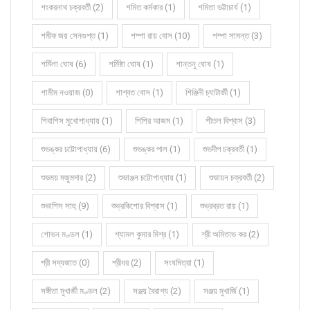
শংকরনাথ চক্রবর্তী (2)
শমিত কর্মকার (1)
শমিতা ভট্টাচার্য (1)
শমীক জয় সেনগুপ্ত (1)
শম্পা রায় বোস (10)
শম্পা সামন্ত (3)
শর্মিলা ঘোষ (6)
শর্মিষ্ঠা ঘোষ (1)
শান্তনু ঘোষ (1)
শামীম নওয়াজ (0)
শাশ্বত বোস (1)
শিঞ্জিনী চ্যাটার্জী (1)
শিবাশিস মুখোপাধ্যায় (1)
শিশির আজম (1)
শীতল বিশ্বাস (3)
শুভঙ্কর চট্টোপাধ্যায় (6)
শুভঙ্কর পাল (1)
শুভদীপ চক্রবর্তী (1)
শুভময় মজুমদার (2)
শুভাঞ্জন চট্টোপাধ্যায় (1)
শুভায়ন চক্রবর্তী (2)
শুভাশিস সাহু (9)
শুভ্রকিশোর বিশ্বাস (1)
শুভ্রব্রত রায় (1)
শোভন মণ্ডল (1)
শ্যামল কুমার মিশ্র (1)
শ্রী অমিতাভ কর (2)
শ্রী সদ্যজাত (0)
শ্রীধর (2)
সংঘমিত্রা (1)
সঙ্গীতা মুখার্জী মণ্ডল (2)
সঞ্জয় বৈরাগ্য (2)
সঞ্জয় মুখার্জি (1)