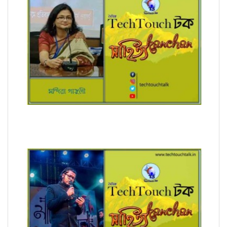
রূপচর্চা (ধারাবাহিক) মন্দিরা গাঙ্গুলী