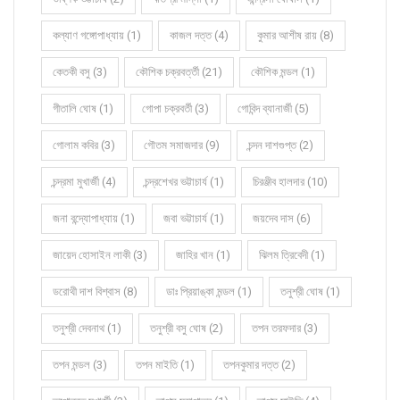
কল্যাণ গঙ্গোপাধ্যায় (1)
কাজল দত্ত (4)
কুমার আশীষ রায় (8)
কেতকী বসু (3)
কৌশিক চক্রবর্ত্তী (21)
কৌশিক মন্ডল (1)
গীতালি ঘোষ (1)
গোপা চক্রবর্তী (3)
গোবিন্দ ব্যানার্জী (5)
গোলাম কবির (3)
গৌতম সমাজদার (9)
চন্দন দাশগুপ্ত (2)
চন্দ্রমা মুখার্জী (4)
চন্দ্রশেখর ভট্টাচার্য (1)
চিরঞ্জীব হালদার (10)
জনা বন্দ্যোপাধ্যায় (1)
জবা ভট্টাচার্য (1)
জয়দেব দাস (6)
জায়েদ হোসাইন লাকী (3)
জাহির খান (1)
ঝিলম ত্রিবেদী (1)
ডরোথী দাশ বিশ্বাস (8)
ডাঃ প্রিয়াঙ্কা মন্ডল (1)
তনুশ্রী ঘোষ (1)
তনুশ্রী দেবনাথ (1)
তনুশ্রী বসু ঘোষ (2)
তপন তরফদার (3)
তপন মন্ডল (3)
তপন মাইতি (1)
তপনকুমার দত্ত (2)