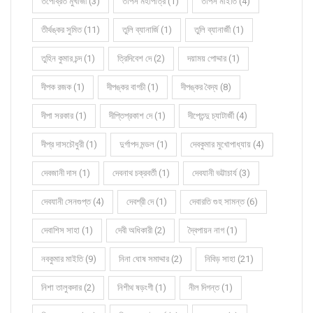
তপোব্রত মুখার্জী (3)
তাপস মহাপাত্র (1)
তাপস মাইতি (4)
তীর্থঙ্কর সুমিত (11)
তুলি ব্যানার্জি (1)
তুলি ব্যানার্জী (1)
তুহিন কুমার চন্দ (1)
ত্রিদিবেশ দে (2)
দয়াময় পোদ্দার (1)
দীপক রজক (1)
দীপঙ্কর বাগচী (1)
দীপঙ্কর বৈদ্য (8)
দীপা সরকার (1)
দীপ্তিপ্রকাশ দে (1)
দীপ্তেন্দু চ্যাটার্জী (4)
দীপ্র দাসচৌধুরী (1)
দুর্গাপদ মন্ডল (1)
দেবকুমার মুখোপাধ্যায় (4)
দেবজানী দাস (1)
দেবনাথ চক্রবর্তী (1)
দেবযানী ভট্টাচার্য (3)
দেবযানী সেনগুপ্ত (4)
দেবশ্রী দে (1)
দেবারতি গুহ সামন্ত (6)
দেবাশিস সাহা (1)
দেবী অধিকারী (2)
দ্বৈপায়ন নাগ (1)
নবকুমার মাইতি (9)
নিনা ঘোষ সমাদ্দার (2)
নিবিড় সাহা (21)
নিশা তালুকদার (2)
নিশীথ ষড়ংগী (1)
নীল দিগন্ত (1)