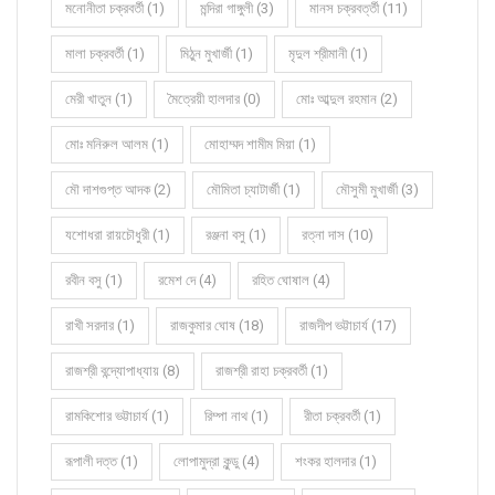
মনোনীতা চক্রবর্তী (1)
মন্দিরা গাঙ্গুলী (3)
মানস চক্রবর্ত্তী (11)
মালা চক্রবর্তী (1)
মিঠুন মুখার্জী (1)
মৃদুল শ্রীমানী (1)
মেরী খাতুন (1)
মৈত্রেয়ী হালদার (0)
মোঃ আব্দুল রহমান (2)
মোঃ মনিরুল আলম (1)
মোহাম্মদ শামীম মিয়া (1)
মৌ দাশগুপ্ত আদক (2)
মৌমিতা চ্যাটার্জী (1)
মৌসুমী মুখার্জী (3)
যশোধরা রায়চৌধুরী (1)
রঞ্জনা বসু (1)
রত্না দাস (10)
রবীন বসু (1)
রমেশ দে (4)
রহিত ঘোষাল (4)
রাখী সরদার (1)
রাজকুমার ঘোষ (18)
রাজদীপ ভট্টাচার্য (17)
রাজশ্রী বন্দ্যোপাধ্যায় (8)
রাজশ্রী রাহা চক্রবর্তী (1)
রামকিশোর ভট্টাচার্য (1)
রিম্পা নাথ (1)
রীতা চক্রবর্তী (1)
রূপালী দত্ত (1)
লোপামুদ্রা কুন্ডু (4)
শংকর হালদার (1)