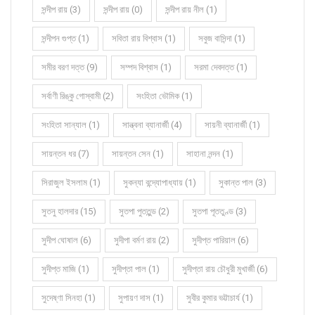
সন্দীপ রায় (3)
সন্দীপ রায় (0)
সন্দীপ রায় নীল (1)
সন্দীপন গুপ্ত (1)
সবিতা রায় বিশ্বাস (1)
সবুজ বাসিন্দা (1)
সমীর বরণ দত্ত (9)
সম্পদ বিশ্বাস (1)
সরমা দেবদত্ত (1)
সর্বাণী রিঙ্কু গোস্বামী (2)
সংহিতা ভৌমিক (1)
সংহিতা সান্যাল (1)
সান্ত্বনা ব্যানার্জী (4)
সায়নী ব্যানার্জী (1)
সায়ন্তন ধর (7)
সায়ন্তন সেন (1)
সাহানা নন্দন (1)
সিরাজুল ইসলাম (1)
সুকন্যা বন্দ্যোপাধ্যায় (1)
সুকান্ত পাল (3)
সুতনু হালদার (15)
সুতপা পুততুন্ড (2)
সুতপা পূততুণ্ড (3)
সুদীপ ঘোষাল (6)
সুদীপা বর্মণ রায় (2)
সুদীপ্ত পারিয়াল (6)
সুদীপ্ত মাজি (1)
সুদীপ্তা পাল (1)
সুদীপ্তা রায় চৌধুরী মুখার্জী (6)
সুদেষ্ণা সিনহা (1)
সুপায়ণ দাস (1)
সুবীর কুমার ভট্টাচার্য (1)