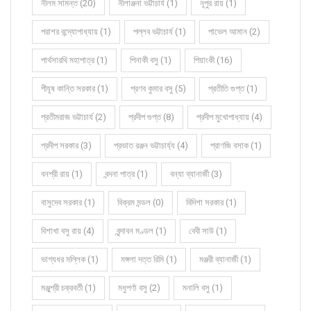
নীলম সামন্ত (20)
নীলাঞ্জনা ভট্টাচার্য (1)
নূপুর রায় (1)
পরাশর বন্দ্যোপাধ্যায় (1)
পল্লব ভট্টাচার্য (1)
পাভেল আমান (2)
পার্থসারথি মহাপাত্র (1)
পিনাকী বসু (1)
পিয়াংকী (16)
পীযূষ কান্তি সরকার (1)
প্রণব কুমার বসু (5)
প্রতীতি গুপ্ত (1)
প্রতীমরাজ ভট্টাচার্য (2)
প্রদীপ গুপ্ত (8)
প্রদীপ মুখোপাধ্যায় (4)
প্রদীপ সরকার (3)
প্রভাত রঞ্জন ভট্টাচার্য্য (4)
প্রাণজি বসাক (1)
বনশ্রী রায় (1)
বন্দনা পাত্র (1)
বন্যা ব্যানার্জী (3)
বাসুদেব সরকার (1)
বিক্রম মন্ডল (0)
বিদিশা সরকার (1)
বিশাখা বসু রায় (4)
বৃন্দাবন মণ্ডল (1)
বেবী সাউ (1)
ভাগ্যধর মল্লিক (1)
মঙ্গলা দত্ত রিমি (1)
মঞ্জরী ব্যানার্জী (1)
মঞ্জুশ্রী চক্রবর্তী (1)
মধুপর্ণা বসু (2)
মনালি বসু (1)