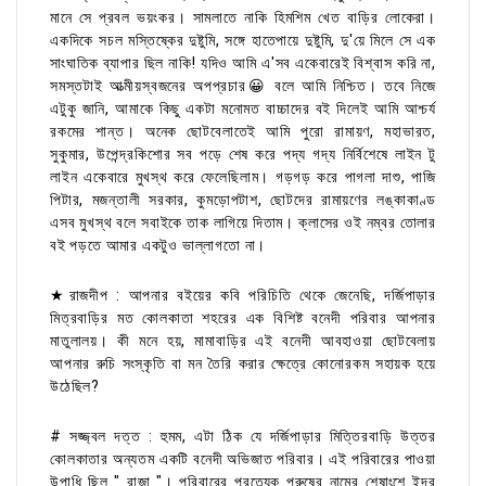
মানে সে প্রবল ভয়ংকর। সামলাতে নাকি হিমশিম খেত বাড়ির লোকেরা।
একদিকে সচল মস্তিষ্কের দুষ্টুমি, সঙ্গে হাতেপায়ে দুষ্টুমি, দু'য়ে মিলে সে এক
সাংঘাতিক ব্যাপার ছিল নাকি! যদিও আমি এ'সব একেবারেই বিশ্বাস করি না,
সমস্তটাই আত্মীয়স্বজনের অপপ্রচার😀 বলে আমি নিশ্চিত। তবে নিজে
এটুকু জানি, আমাকে কিছু একটা মনোমত বাচ্চাদের বই দিলেই আমি আশ্চর্য
রকমের শান্ত। অনেক ছোটবেলাতেই আমি পুরো রামায়ণ, মহাভারত,
সুকুমার, উপেন্দ্রকিশোর সব পড়ে শেষ করে পদ্য গদ্য নির্বিশেষে লাইন টু
লাইন একেবারে মুখস্থ করে ফেলেছিলাম। গড়গড় করে পাগলা দাশু, পাজি
পিটার, মজন্তালী সরকার, কুমড়োপটাশ, ছোটদের রামায়ণের লঙ্কাকাণ্ড
এসব মুখস্থ বলে সবাইকে তাক লাগিয়ে দিতাম। ক্লাসের ওই নম্বর তোলার
বই পড়তে আমার একটুও ভাল্লাগতো না।
★রাজদীপ : আপনার বইয়ের কবি পরিচিতি থেকে জেনেছি, দর্জিপাড়ার
মিত্রবাড়ির মত কোলকাতা শহরের এক বিশিষ্ট বনেদী পরিবার আপনার
মাতুলালয়। কী মনে হয়, মামাবাড়ির এই বনেদী আবহাওয়া ছোটবেলায়
আপনার রুচি সংস্কৃতি বা মন তৈরি করার ক্ষেত্রে কোনোরকম সহায়ক হয়ে
উঠেছিল?
# সজ্জ্বল দত্ত : হুমম, এটা ঠিক যে দর্জিপাড়ার মিত্তিরবাড়ি উত্তর
কোলকাতার অন্যতম একটি বনেদী অভিজাত পরিবার। এই পরিবারের পাওয়া
উপাধি ছিল " রাজা "। পরিবারের প্রত্যেক পুরুষের নামের শেষাংশে ইন্দ্র