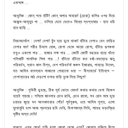
একসঙ্গে ...
আধুনিক : কোন্ পথে হাঁটি! কোন্ অপার সাহারা! (চোরা) বালির ওপর দিয়ে
আজন্ম-আমৃত্যু পা ... তলিয়ে যেতে যেতেও মিথ্যে স্বপ্নঘোর - হাত ধরি
হাত ছাড়ি ...
নিয়ানডার্থাল : নেশা! নেশা! বুঁদ হয়ে ডুবে থাকা! হাঁটার নেশাও যেন তাড়ির
নেশার মত! শরীর চিমসে হোক, রোগা থেকে আরো রোগা, হাঁটার গল্পকথা
তবুও একশো পার ... হাজার লক্ষ পার ... কোটি কোটি বছরের হাড়ে দাঁতে
পলিমাটি পাললিক শিলা পার ...! হাঁটতে হাঁটতে কত বর্ষা-বসন্তের ঋতু
পরিবর্তন, স্থান কাল বিশ্ব, দেশ পরিবর্তন! জঙ্গল ইজারায়, পাহাড়ে টানেল,
যত আদিম বাসস্থান সাজানো গোছানো গুহা — নীলবোর্ডে ইতিহাস —
তেপান্তরের মাঠ দেড়শো তলার বাড়ি বুকে নিয়ে নিশ্চুপ!
আধুনিক : পৃথিবী ডুবছে, ঠিক সূর্য ডোবে যেমন! কথায় কথায় বেলা বিকেল
হয়েই গ্যাছে। পশ্চিমে জানলায় চোখ রাখি, চোখ রাখো, সব রোদ শুষে দূরে
চরাচর জুড়ে ঘন আলকাতরার পোঁচ! পূর্বপুরুষ, ওহে আদিম লুপ্ত, এসো
মুখোমুখি বসে আজ প্রলয়ের ছবি দেখি, বিনাশকাব্য লিখি, সাধের ভড়ংপ্রিয়
সৃষ্টির অস্ত দেখি!
যাকগে, এসব ঘোর! তুমি বলো কোথা থেকে এলে? কোথায় লুকিয়ে ছিলে