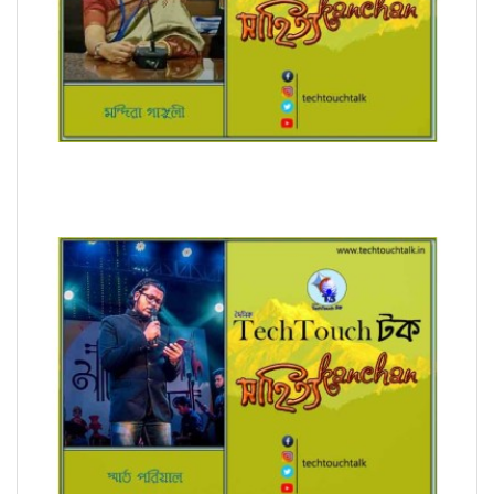
রূপচর্চা (ধারাবাহিক) মন্দিরা গাঙ্গুলী