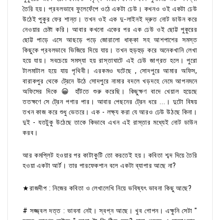
তৈরি হয়। প্রবলভাবে ফুলেফেঁপে ওঠে একটা ঢেউ। কখনও ওই একটা ঢেউ
উঠেই পুকুর ফের শান্ত। তখন ওই এক দু-লাইনই দ্রুত নোট ডাউন করে
নেওয়ার চেষ্টা করি। আবার কখনো একের পর এক ঢেউ ওই ছোট্ট পুকুরের
ছোট্ট পাড়ে এসে আছড়ে পড়ে জোরালো ধাক্কা সহ আশপাশের সমস্ত
কিছুকে প্রবলভাবে ভিজিয়ে দিয়ে যায়। তখন হুড়হুড় করে অনেকখানি লেখা
হয়ে যায়। সবচেয়ে সমস্যা হয় রাস্তাঘাটে এই ঢেউ জাগ্রত হলে। পুরো
টালমাটাল হয়ে যায় পৃথিবী। এরকমও ঘটেছে , সোদপুরে আমার অফিস,
বারাকপুর থেকে ট্রেনে উঠে সোদপুরে নামার বদলে খড়দহে নেমে আপনমনে
অফিসের দিকে 😀 হাঁটতে শুরু করেছি। কিছুক্ষণ বাদে খেয়াল হয়েছে
ততক্ষণে সে ট্রেন পগার পার। আবার পেছনের ট্রেন ধরে ...। দুটো বিষয়
তখন কাজ করে শুধু ভেতরে। এক - লক্ষ্য করা যে আরও ঢেউ উঠছে কিনা।
দুই - যতটুকু উঠেছে তাকে কিভাবে এখন এই রাস্তার মধ্যেই নোট ডাউন
করব।
আর কমপ্লিট হওয়ার পর কাটাকুটি তো করতেই হয়। কবিতা শব্দ দিয়ে তৈরি
হওয়া একটা আর্ট। তার পারফেকশান বলে একটা ব্যাপার আছে না?
★রাজদীপ : নিজের কবিতা ও লেখালেখি নিয়ে ভবিষ্যৎ ভাবনা কিছু আছে?
# সজ্জ্বল দত্ত : ভাবনা নেই। স্বপ্ন আছে। খুব গোপন। এক্ষুনি সেটা "