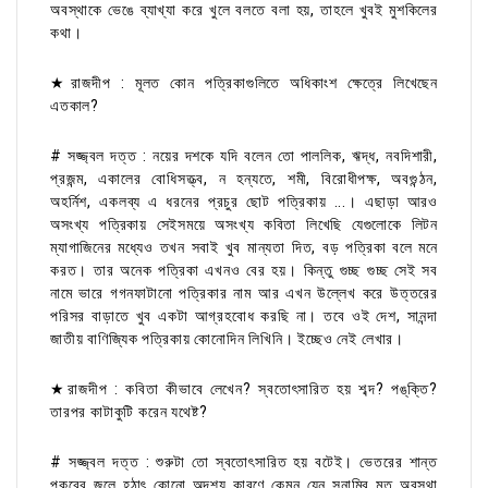
অবস্থাকে ভেঙে ব্যাখ্যা করে খুলে বলতে বলা হয়, তাহলে খুবই মুশকিলের
কথা।
★রাজদীপ : মূলত কোন পত্রিকাগুলিতে অধিকাংশ ক্ষেত্রে লিখেছেন
এতকাল?
# সজ্জ্বল দত্ত : নয়ের দশকে যদি বলেন তো পাললিক, ঋদ্ধ, নবদিশারী,
প্রজন্ম, একালের বোধিসত্ত্ব, ন হন্যতে, শমী, বিরোধীপক্ষ, অবগুন্ঠন,
অহর্নিশ, একলব্য এ ধরনের প্রচুর ছোট পত্রিকায় ...। এছাড়া আরও
অসংখ্য পত্রিকায় সেইসময়ে অসংখ্য কবিতা লিখেছি যেগুলোকে লিটন
ম্যাগাজিনের মধ্যেও তখন সবাই খুব মান্যতা দিত, বড় পত্রিকা বলে মনে
করত। তার অনেক পত্রিকা এখনও বের হয়। কিন্তু গুচ্ছ গুচ্ছ সেই সব
নামে ভারে গগনফাটানো পত্রিকার নাম আর এখন উল্লেখ করে উত্তরের
পরিসর বাড়াতে খুব একটা আগ্রহবোধ করছি না। তবে ওই দেশ, সানন্দা
জাতীয় বাণিজ্যিক পত্রিকায় কোনোদিন লিখিনি। ইচ্ছেও নেই লেখার।
★রাজদীপ : কবিতা কীভাবে লেখেন? স্বতোৎসারিত হয় শব্দ? পঙ্‌ক্তি?
তারপর কাটাকুটি করেন যথেষ্ট?
# সজ্জ্বল দত্ত : শুরুটা তো স্বতোৎসারিত হয় বটেই। ভেতরের শান্ত
পুকুরের জলে হঠাৎ কোনো অদৃশ্য কারণে কেমন যেন সুনামির মত অবস্থা