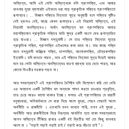
অস্তিত্ব, আমি এই গোটা অস্তিত্বকে বলি প্রাণশক্তি, এবং আমার
ভাবনায় পুরো ব্যাপারটা এইভাবে ধরা পড়ে প্রাকৃতিক শক্তির প্রাণশক্তিতে
রূপান্তর। ... বিজ্ঞান শক্তির নিত্যতা সূত্র অনুযায়ী বলে শক্তির সৃষ্টিও
নেই ধ্বংসও নেই, আছে কেবল রূপান্তর। এই নিয়মেই অস্তিত্ব, এই
নিয়মেই অনস্তিত্বও। অর্থাৎ অনস্তিত্ব হল প্রাণশক্তির আবার
মহাশক্তিমান প্রাকৃতিক শক্তির অতি ক্ষুদ্র একটি অংশে ফের রূপান্তরিত
হয়ে যাওয়া। ... বিজ্ঞান বস্তুবাদী। সে তার শক্তির নিত্যতা সূত্রে
প্রাকৃতিক শক্তি, প্রাণশক্তি এইগুলোর কথা ভাবে না। তার কাছে শক্তি
মানে বস্তুবাদী যান্ত্রিক শক্তি, তাপশক্তি, আলোকশক্তি, চৌম্বকশক্তি
ইত্যাদি। যদি ভাবতে পারত , তবে এই শক্তির নিত্যতা সূত্র দিয়েই আমার
মনে হয় গোটা অস্তিত্ব-অনস্তিত্বের ধারণা ব্যাখ্যা হয়ে যেতে পারত, আর
কোনো থিওরীর দরকার পড়ত না।
আর সময়প্রবাহ? এই প্রাণশক্তির বৈশিষ্ট্য যদি বিশ্লেষণ করি তো দেখি
এর অন্যতম একটি বৈশিষ্ট্য হল অন্যকে শাসন করতে চাওয়ার প্রবৃত্তি,
তার চেয়ে আরও ভালো থাকার ইচ্ছে। ফলতঃ এই প্রাণশক্তির যে ধারাটি
মনুষ্যধারা, অনিবার্যভাবে সে ধারা নিয়ে আসে মুদ্রা, পেছন পেছনই আসে
অর্থনীতি ও রাজনীতি । এতখানি যখন ভাবতে পারি, তখন এই মুদ্রা ,
অর্থনীতি আর রাজনীতিকে ঘিরে নিরন্তর আবর্তিত হতে থাকা সময়প্রবাহে
আপন অস্তিত্ব টিঁকিয়ে রাখার একটি বই দ্বিতীয় শর্ত তো কিছু ভাবনায়
আসে না । "লড়াই লড়াই লড়াই চাই / লড়াই করে বাঁচতে চাই "।