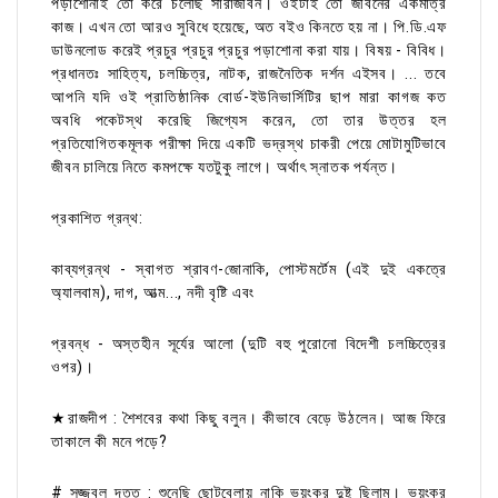
পড়াশোনাই তো করে চলেছি সারাজীবন। ওইটাই তো জীবনের একমাত্র
কাজ। এখন তো আরও সুবিধে হয়েছে, অত বইও কিনতে হয় না। পি.ডি.এফ
ডাউনলোড করেই প্রচুর প্রচুর প্রচুর পড়াশোনা করা যায়। বিষয় - বিবিধ।
প্রধানতঃ সাহিত্য, চলচ্চিত্র, নাটক, রাজনৈতিক দর্শন এইসব। ... তবে
আপনি যদি ওই প্রাতিষ্ঠানিক বোর্ড-ইউনিভার্সিটির ছাপ মারা কাগজ কত
অবধি পকেটস্থ করেছি জিগ্যেস করেন, তো তার উত্তর হল
প্রতিযোগিতকমূলক পরীক্ষা দিয়ে একটি ভদ্রস্থ চাকরী পেয়ে মোটামুটিভাবে
জীবন চালিয়ে নিতে কমপক্ষে যতটুকু লাগে। অর্থাৎ স্নাতক পর্যন্ত।
প্রকাশিত গ্রন্থ:
কাব্যগ্রন্থ - স্বাগত শ্রাবণ-জোনাকি, পোস্টমর্টেম (এই দুই একত্রে
অ্যালবাম), দাগ, আত্ম..., নদী বৃষ্টি এবং
প্রবন্ধ - অস্তহীন সূর্যের আলো (দুটি বহু পুরোনো বিদেশী চলচ্চিত্রের
ওপর)।
★রাজদীপ : শৈশবের কথা কিছু বলুন। কীভাবে বেড়ে উঠলেন। আজ ফিরে
তাকালে কী মনে পড়ে?
# সজ্জ্বল দত্ত : শুনেছি ছোটবেলায় নাকি ভয়ংকর দুষ্টু ছিলাম। ভয়ংকর