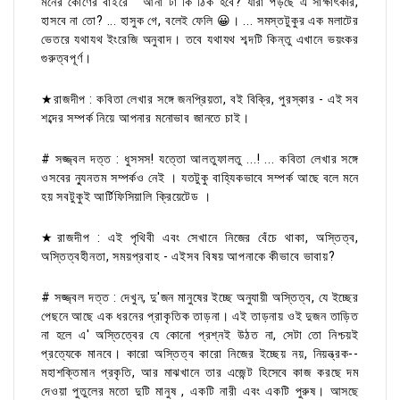
মনের কোণের বাইরে " আনা টা কি ঠিক হবে? যারা পড়ছে এ সাক্ষাৎকার,
হাসবে না তো? ... হাসুক গে, বলেই ফেলি 😀। ... সমস্তটুকুর এক মলাটের
ভেতরে যথাযথ ইংরেজি অনুবাদ। তবে যথাযথ শব্দটি কিন্তু এখানে ভয়ংকর
গুরুত্বপূর্ণ।
★রাজদীপ : কবিতা লেখার সঙ্গে জনপ্রিয়তা, বই বিক্রি, পুরস্কার - এই সব
শব্দের সম্পর্ক নিয়ে আপনার মনোভাব জানতে চাই।
# সজ্জ্বল দত্ত : ধুসসস! যত্তো আলতুফালতু ...! ... কবিতা লেখার সঙ্গে
ওসবের ন্যুনতম সম্পর্কও নেই । যতটুকু বাহ্যিকভাবে সম্পর্ক আছে বলে মনে
হয় সবটুকুই আর্টিফিসিয়ালি ক্রিয়েটেড ।
★রাজদীপ : এই পৃথিবী এবং সেখানে নিজের বেঁচে থাকা, অস্তিত্ব,
অস্তিত্বহীনতা, সময়প্রবাহ - এইসব বিষয় আপনাকে কীভাবে ভাবায়?
# সজ্জ্বল দত্ত : দেখুন, দু'জন মানুষের ইচ্ছে অনুযায়ী অস্তিত্ব, যে ইচ্ছের
পেছনে আছে এক ধরনের প্রাকৃতিক তাড়না। এই তাড়নায় ওই দুজন তাড়িত
না হলে এ' অস্তিত্বের যে কোনো প্রশ্নই উঠত না, সেটা তো নিশ্চয়ই
প্রত্যেকে মানবে। কারো অস্তিত্ব কারো নিজের ইচ্ছেয় নয়, নিয়ন্ত্রক--
মহাশক্তিমান প্রকৃতি, আর মাঝখানে তার এজেন্ট হিসেবে কাজ করছে দম
দেওয়া পুতুলের মতো দুটি মানুষ , একটি নারী এবং একটি পুরুষ। আসছে