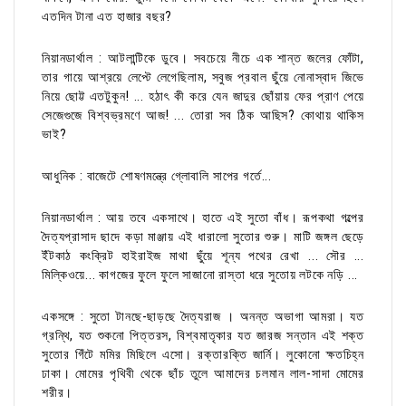
এতদিন টানা এত হাজার বছর?
নিয়ানডার্থাল : আটলান্টিকে ডুবে। সবচেয়ে নীচে এক শান্ত জলের ফোঁটা,
তার গায়ে আশ্রয়ে লেপ্টে লেগেছিলাম, সবুজ প্রবাল ছুঁয়ে নোনাস্বাদ জিভে
নিয়ে ছোট্ট এতটুকুন! ... হঠাৎ কী করে যেন জাদুর ছোঁয়ায় ফের প্রাণ পেয়ে
সেজেগুজে বিশ্বভ্রমণে আজ! ... তোরা সব ঠিক আছিস? কোথায় থাকিস
ভাই?
আধুনিক : বাজেটে শোষণমন্ত্রে গ্লোবালি সাপের গর্তে...
নিয়ানডার্থাল : আয় তবে একসাথে। হাতে এই সুতো বাঁধ। রূপকথা গল্পের
দৈত্যপ্রাসাদ ছাদে কড়া মাঞ্জায় এই ধারালো সুতোর শুরু। মাটি জঙ্গল ছেড়ে
ইঁটকাঠ কংক্রিট হাইরাইজ মাথা ছুঁয়ে শূন্য পথের রেখা ... সৌর ...
মিল্কিওয়ে... কাগজের ফুলে ফুলে সাজানো রাস্তা ধরে সুতোয় লটকে নড়ি ...
একসঙ্গে : সুতো টানছে-ছাড়ছে দৈত্যরাজ । অনন্ত অভাগা আমরা। যত
গ্রন্থি, যত শুকনো পিত্তরস, বিশ্বমাতৃকার যত জারজ সন্তান এই শক্ত
সুতোর গিঁটে মমির মিছিলে এসো। রক্তারক্তি জার্নি। লুকোনো ক্ষতচিহ্ন
ঢাকা। মোমের পৃথিবী থেকে ছাঁচ তুলে আমাদের চলমান লাল-সাদা মোমের
শরীর।