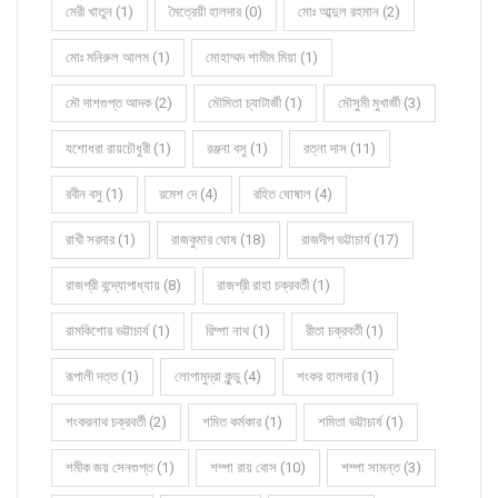
মেরী খাতুন (1)
মৈত্রেয়ী হালদার (0)
মোঃ আব্দুল রহমান (2)
মোঃ মনিরুল আলম (1)
মোহাম্মদ শামীম মিয়া (1)
মৌ দাশগুপ্ত আদক (2)
মৌমিতা চ্যাটার্জী (1)
মৌসুমী মুখার্জী (3)
যশোধরা রায়চৌধুরী (1)
রঞ্জনা বসু (1)
রত্না দাস (11)
রবীন বসু (1)
রমেশ দে (4)
রহিত ঘোষাল (4)
রাখী সরদার (1)
রাজকুমার ঘোষ (18)
রাজদীপ ভট্টাচার্য (17)
রাজশ্রী বন্দ্যোপাধ্যায় (8)
রাজশ্রী রাহা চক্রবর্তী (1)
রামকিশোর ভট্টাচার্য (1)
রিম্পা নাথ (1)
রীতা চক্রবর্তী (1)
রূপালী দত্ত (1)
লোপামুদ্রা কুন্ডু (4)
শংকর হালদার (1)
শংকরনাথ চক্রবর্তী (2)
শমিত কর্মকার (1)
শমিতা ভট্টাচার্য (1)
শমীক জয় সেনগুপ্ত (1)
শম্পা রায় বোস (10)
শম্পা সামন্ত (3)