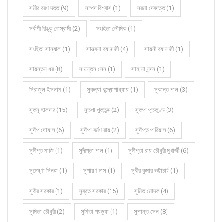
সমীর বরণ দত্ত (9)
সম্পদ বিশ্বাস (1)
সরমা দেবদত্ত (1)
সর্বাণী রিঙ্কু গোস্বামী (2)
সংহিতা ভৌমিক (1)
সংহিতা সান্যাল (1)
সান্ত্বনা ব্যানার্জী (4)
সায়নী ব্যানার্জী (1)
সায়ন্তন ধর (8)
সায়ন্তন সেন (1)
সাহানা নন্দন (1)
সিরাজুল ইসলাম (1)
সুকন্যা বন্দ্যোপাধ্যায় (1)
সুকান্ত পাল (3)
সুতনু হালদার (15)
সুতপা পুততুন্ড (2)
সুতপা পূততুণ্ড (3)
সুদীপ ঘোষাল (6)
সুদীপা বর্মণ রায় (2)
সুদীপ্ত পারিয়াল (6)
সুদীপ্ত মাজি (1)
সুদীপ্তা পাল (1)
সুদীপ্তা রায় চৌধুরী মুখার্জী (6)
সুদেষ্ণা সিনহা (1)
সুপায়ণ দাস (1)
সুবীর কুমার ভট্টাচার্য (1)
সুবীর সরকার (1)
সুব্রত সরকার (15)
সুমিত মোদক (4)
সুমিতা চৌধুরী (2)
সুমিতা পয়ড়্যা (1)
সুশান্ত সেন (8)