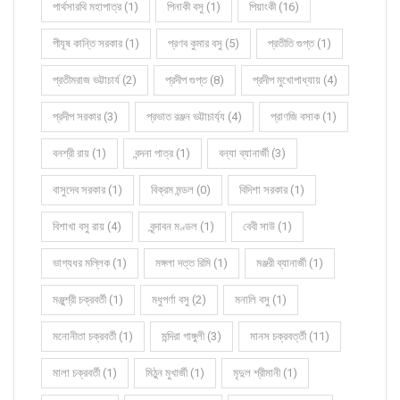
পার্থসারথি মহাপাত্র (1)
পিনাকী বসু (1)
পিয়াংকী (16)
পীযূষ কান্তি সরকার (1)
প্রণব কুমার বসু (5)
প্রতীতি গুপ্ত (1)
প্রতীমরাজ ভট্টাচার্য (2)
প্রদীপ গুপ্ত (8)
প্রদীপ মুখোপাধ্যায় (4)
প্রদীপ সরকার (3)
প্রভাত রঞ্জন ভট্টাচার্য্য (4)
প্রাণজি বসাক (1)
বনশ্রী রায় (1)
বন্দনা পাত্র (1)
বন্যা ব্যানার্জী (3)
বাসুদেব সরকার (1)
বিক্রম মন্ডল (0)
বিদিশা সরকার (1)
বিশাখা বসু রায় (4)
বৃন্দাবন মণ্ডল (1)
বেবী সাউ (1)
ভাগ্যধর মল্লিক (1)
মঙ্গলা দত্ত রিমি (1)
মঞ্জরী ব্যানার্জী (1)
মঞ্জুশ্রী চক্রবর্তী (1)
মধুপর্ণা বসু (2)
মনালি বসু (1)
মনোনীতা চক্রবর্তী (1)
মন্দিরা গাঙ্গুলী (3)
মানস চক্রবর্ত্তী (11)
মালা চক্রবর্তী (1)
মিঠুন মুখার্জী (1)
মৃদুল শ্রীমানী (1)