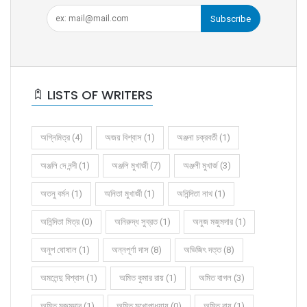
Subscribe
LISTS OF WRITERS
অগ্নিমিত্র (4)
অজয় বিশ্বাস (1)
অঞ্জনা চক্রবর্তী (1)
অঞ্জলি দে নন্দী (1)
অঞ্জলি মুখার্জী (7)
অঞ্জলী মুখার্জ (3)
অতনু বর্মন (1)
অনিতা মুখার্জী (1)
অনিন্দিতা নাথ (1)
অনিন্দিতা মিত্র (0)
অনিরুদ্ধ সুব্রত (1)
অনুজ মজুমদার (1)
অনুপ ঘোষাল (1)
অন্নপূর্ণা দাস (8)
অভিজিৎ দত্ত (8)
অমলেন্দু বিশ্বাস (1)
অমিত কুমার রায় (1)
অমিত বাগল (3)
অমিত মজুমদার (1)
অমিত মুখোপাধ্যায় (0)
অমিত রায় (1)