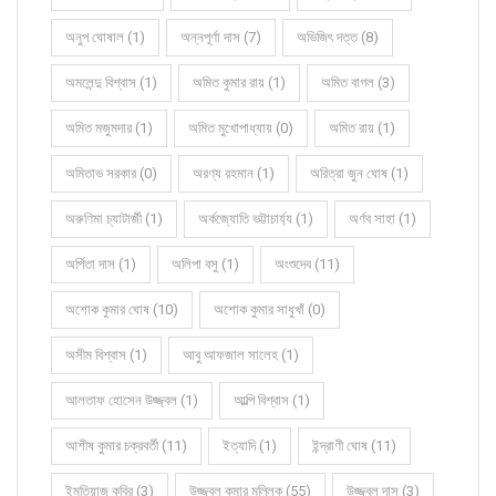
অনুপ ঘোষাল (1)
অন্নপূর্ণা দাস (7)
অভিজিৎ দত্ত (8)
অমলেন্দু বিশ্বাস (1)
অমিত কুমার রায় (1)
অমিত বাগল (3)
অমিত মজুমদার (1)
অমিত মুখোপাধ্যায় (0)
অমিত রায় (1)
অমিতাভ সরকার (0)
অরণ্য রহমান (1)
অরিত্রা জুন ঘোষ (1)
অরুণিমা চ্যাটার্জী (1)
অর্কজ্যোতি ভট্টাচার্য্য (1)
অর্ণব সাহা (1)
অর্পিতা দাস (1)
অলিপা বসু (1)
অংশুদেব (11)
অশোক কুমার ঘোষ (10)
অশোক কুমার সাধুখাঁ (0)
অসীম বিশ্বাস (1)
আবু আফজাল সালেহ (1)
আলতাফ হোসেন উজ্জ্বল (1)
আল্পি বিশ্বাস (1)
আশীষ কুমার চক্রবর্তী (11)
ইত্যাদি (1)
ইন্দ্রাণী ঘোষ (11)
ইমতিয়াজ কবির (3)
উজ্জ্বল কুমার মল্লিক (55)
উজ্জ্বল দাস (3)