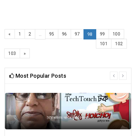
«
1
2
95
96
97
99
100
...
98
101
102
103
»
Most Popular Posts
prev
next
হৈচৈ কবিতায় আশীষ কুমার চক্রবর্তী