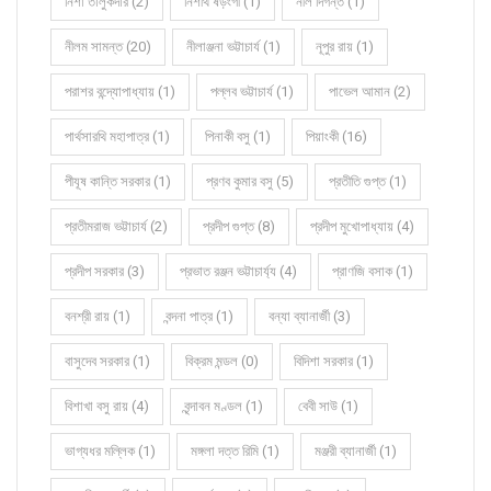
নিশা তালুকদার (2)
নিশীথ ষড়ংগী (1)
নীল দিগন্ত (1)
নীলম সামন্ত (20)
নীলাঞ্জনা ভট্টাচার্য (1)
নূপুর রায় (1)
পরাশর বন্দ্যোপাধ্যায় (1)
পল্লব ভট্টাচার্য (1)
পাভেল আমান (2)
পার্থসারথি মহাপাত্র (1)
পিনাকী বসু (1)
পিয়াংকী (16)
পীযূষ কান্তি সরকার (1)
প্রণব কুমার বসু (5)
প্রতীতি গুপ্ত (1)
প্রতীমরাজ ভট্টাচার্য (2)
প্রদীপ গুপ্ত (8)
প্রদীপ মুখোপাধ্যায় (4)
প্রদীপ সরকার (3)
প্রভাত রঞ্জন ভট্টাচার্য্য (4)
প্রাণজি বসাক (1)
বনশ্রী রায় (1)
বন্দনা পাত্র (1)
বন্যা ব্যানার্জী (3)
বাসুদেব সরকার (1)
বিক্রম মন্ডল (0)
বিদিশা সরকার (1)
বিশাখা বসু রায় (4)
বৃন্দাবন মণ্ডল (1)
বেবী সাউ (1)
ভাগ্যধর মল্লিক (1)
মঙ্গলা দত্ত রিমি (1)
মঞ্জরী ব্যানার্জী (1)