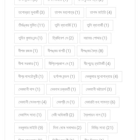
তপোব্রত মুখার্জী (3)
তাপস মহাপাত্র (1)
তাপস মাইতি (4)
তীর্থঙ্কর সুমিত (11)
তুলি ব্যানার্জি (1)
তুলি ব্যানার্জী (1)
তুহিন কুমার চন্দ (1)
ত্রিদিবেশ দে (2)
দয়াময় পোদ্দার (1)
দীপক রজক (1)
দীপঙ্কর বাগচী (1)
দীপঙ্কর বৈদ্য (8)
দীপা সরকার (1)
দীপ্তিপ্রকাশ দে (1)
দীপ্তেন্দু চ্যাটার্জী (4)
দীপ্র দাসচৌধুরী (1)
দুর্গাপদ মন্ডল (1)
দেবকুমার মুখোপাধ্যায় (4)
দেবজানী দাস (1)
দেবনাথ চক্রবর্তী (1)
দেবযানী ভট্টাচার্য (3)
দেবযানী সেনগুপ্ত (4)
দেবশ্রী দে (1)
দেবারতি গুহ সামন্ত (6)
দেবাশিস সাহা (1)
দেবী অধিকারী (2)
দ্বৈপায়ন নাগ (1)
নবকুমার মাইতি (9)
নিনা ঘোষ সমাদ্দার (2)
নিবিড় সাহা (21)