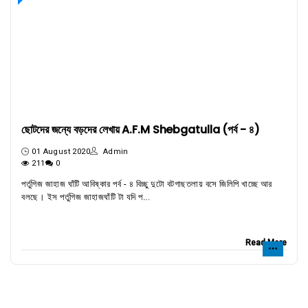
ছোটদের জন্যে বড়দের লেখায় A.F.M Shebgatulla (পর্ব - ৪)
01 August 2020
Admin
211
0
পর্তুগিজ জাহাজ ঘাঁটি আবিষ্কার পর্ব - ৪ বিচ্ছু দুটো বটগাছতলায় বসে জিলিপি খাচ্ছে আর
বলছে। ইস পর্তুগিজ জাহাজঘাঁটি টা যদি প...
Read More