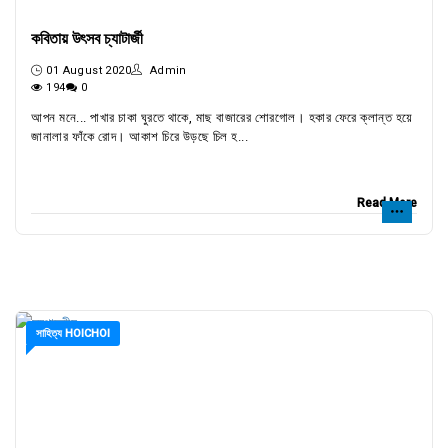
কবিতায় উৎসব চ্যাটার্জী
01 August 2020
Admin
194
0
আপন মনে... পাখার চাকা ঘুরতে থাকে, মাছ বাজারের শােরগােল। হকার ফেরে ক্লান্ত হয়ে
জানালার ফাঁকে রােদ। আকাশ চিরে উড়ছে চিল হ...
Read More
সাহিত্য HOICHOI