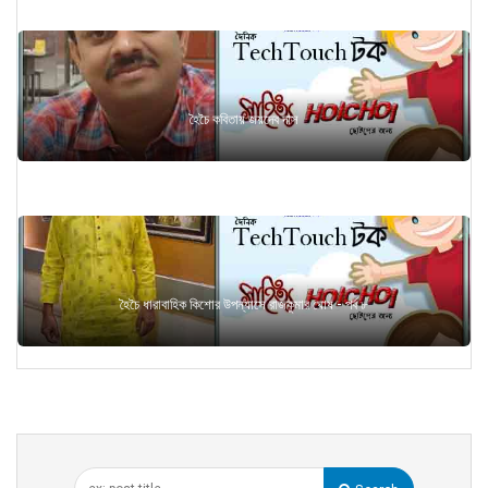
হৈচৈ কবিতায় জয়দেব দাস
হৈচৈ ধারাবাহিক কিশোর উপন্যাসে রাজকুমার ঘোষ - পর্ব ৮