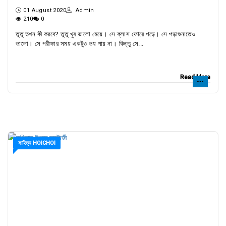
01 August 2020
Admin
210
0
তুতু তখন কী করবে? তুতু খুব ভালো মেয়ে। সে ক্লাস ফোরে পড়ে। সে পড়াশুনাতেও
ভালো। সে পরীক্ষার সময় একটুও ভয় পায় না। কিন্তু সে...
Read More
সাহিত্য HOICHOI