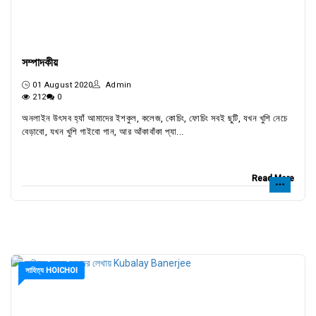
সম্পাদকীয়
01 August 2020
Admin
212
0
অনলাইন উৎসব হ্যাঁ আমাদের ইশকুল, কলেজ, কোচিং, ফোচিং সবই ছুটি, যখন খুশি নেচে
বেড়াবো, যখন খুশি গাইবো গান, আর আঁকাবাঁকা প্যা...
Read More
সাহিত্য HOICHOI