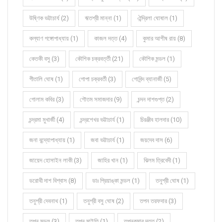
উষ্ণিক ভট্টাচার্য (2)
ঋতশ্রী মান্না (1)
ঐন্দ্রিলা ঘোষাল (1)
কল্যাণ গঙ্গোপাধ্যায় (1)
কাজল দত্ত (4)
কুমার আশীষ রায় (8)
কেতকী বসু (3)
কৌশিক চক্রবর্ত্তী (21)
কৌশিক মন্ডল (1)
গীতালি ঘোষ (1)
গোপা চক্রবর্তী (3)
গোবিন্দ ব্যানার্জী (5)
গোলাম কবির (3)
গৌতম সমাজদার (9)
চন্দন দাশগুপ্ত (2)
চন্দ্রমা মুখার্জী (4)
চন্দ্রশেখর ভট্টাচার্য (1)
চিরঞ্জীব হালদার (10)
জনা বন্দ্যোপাধ্যায় (1)
জবা ভট্টাচার্য (1)
জয়দেব দাস (6)
জায়েদ হোসাইন লাকী (3)
জাহির খান (1)
ঝিলম ত্রিবেদী (1)
ডরোথী দাশ বিশ্বাস (8)
ডাঃ প্রিয়াঙ্কা মন্ডল (1)
তনুশ্রী ঘোষ (1)
তনুশ্রী দেবনাথ (1)
তনুশ্রী বসু ঘোষ (2)
তপন তরফদার (3)
তপন মন্ডল (3)
তপন মাইতি (1)
তপনকুমার দত্ত (2)