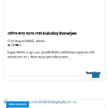
ছোটদের জন্যে বড়দের লেখায় Kubalay Banerjee
01 August 2020
Admin
220
0
তৈমুরের অভিশাপ ১৬ জুন ১৯৪১ নৃতত্ববিদ মিখাইল গেরাসিমোভের নেতৃত্বে রুশ দলটা
অবশেষে সফল হল। পাঁচশো বছরের পুরনো কফিনের ঢাকনা...
Read More
সাহিত্য HOICHOI