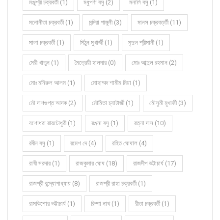
মঞ্জুশ্রী চক্রবর্তী (1)
মধুপর্ণা বসু (2)
মনালি বসু (1)
মনোনীতা চক্রবর্তী (1)
মন্দিরা গাঙ্গুলী (3)
মানস চক্রবর্ত্তী (11)
মালা চক্রবর্তী (1)
মিঠুন মুখার্জী (1)
মৃদুল শ্রীমানী (1)
মেরী খাতুন (1)
মৈত্রেয়ী হালদার (0)
মোঃ আব্দুল রহমান (2)
মোঃ মনিরুল আলম (1)
মোহাম্মদ শামীম মিয়া (1)
মৌ দাশগুপ্ত আদক (2)
মৌমিতা চ্যাটার্জী (1)
মৌসুমী মুখার্জী (3)
যশোধরা রায়চৌধুরী (1)
রঞ্জনা বসু (1)
রত্না দাস (10)
রবীন বসু (1)
রমেশ দে (4)
রহিত ঘোষাল (4)
রাখী সরদার (1)
রাজকুমার ঘোষ (18)
রাজদীপ ভট্টাচার্য (17)
রাজশ্রী বন্দ্যোপাধ্যায় (8)
রাজশ্রী রাহা চক্রবর্তী (1)
রামকিশোর ভট্টাচার্য (1)
রিম্পা নাথ (1)
রীতা চক্রবর্তী (1)