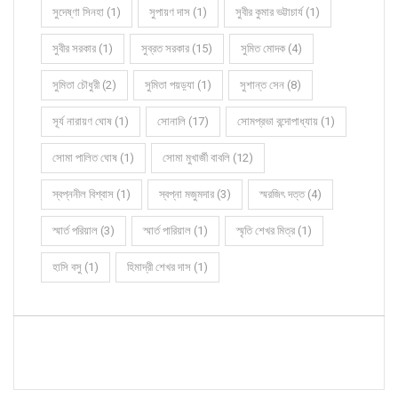
সুদেষ্ণা সিনহা (1)
সুপায়ণ দাস (1)
সুবীর কুমার ভট্টাচার্য (1)
সুবীর সরকার (1)
সুব্রত সরকার (15)
সুমিত মোদক (4)
সুমিতা চৌধুরী (2)
সুমিতা পয়ড়্যা (1)
সুশান্ত সেন (8)
সূর্য নারায়ণ ঘোষ (1)
সোনালি (17)
সোমপ্রভা বন্দোপাধ্যায় (1)
সোমা পালিত ঘোষ (1)
সোমা মুখার্জী বাবলি (12)
স্বপ্ননীল বিশ্বাস (1)
স্বপ্না মজুমদার (3)
স্মরজিৎ দত্ত (4)
স্মার্ত পরিয়াল (3)
স্মার্ত পারিয়াল (1)
স্মৃতি শেখর মিত্র (1)
হাসি বসু (1)
হিমাদ্রী শেখর দাস (1)