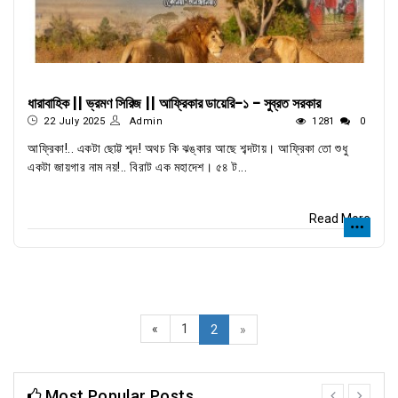
ধারাবাহিক || ভ্রমণ সিরিজ || আফ্রিকার ডায়েরি-১ - সুব্রত সরকার
22 July 2025
Admin
1281
0
আফ্রিকা!.. একটা ছোট্ট শব্দ! অথচ কি ঝঙ্কার আছে শব্দটায়। আফ্রিকা তো শুধু
একটা জায়গার নাম নয়!.. বিরাট এক মহাদেশ। ৫৪ ট...
Read More
«
1
2
»
Most Popular Posts
prev