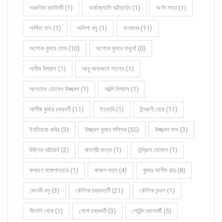
অরুণিমা চ্যাটার্জী (1)
অর্কজ্যোতি ভট্টাচার্য্য (1)
অর্ণব সাহা (1)
অর্পিতা দাস (1)
অলিপা বসু (1)
অংশুদেব (11)
অশোক কুমার ঘোষ (10)
অশোক কুমার সাধুখাঁ (0)
অসীম বিশ্বাস (1)
আবু আফজাল সালেহ (1)
আলতাফ হোসেন উজ্জ্বল (1)
আল্পি বিশ্বাস (1)
আশীষ কুমার চক্রবর্তী (11)
ইত্যাদি (1)
ইন্দ্রাণী ঘোষ (11)
ইমতিয়াজ কবির (3)
উজ্জ্বল কুমার মল্লিক (55)
উজ্জ্বল দাস (3)
উষ্ণিক ভট্টাচার্য (2)
ঋতশ্রী মান্না (1)
ঐন্দ্রিলা ঘোষাল (1)
কল্যাণ গঙ্গোপাধ্যায় (1)
কাজল দত্ত (4)
কুমার আশীষ রায় (8)
কেতকী বসু (3)
কৌশিক চক্রবর্ত্তী (21)
কৌশিক মন্ডল (1)
গীতালি ঘোষ (1)
গোপা চক্রবর্তী (3)
গোবিন্দ ব্যানার্জী (5)