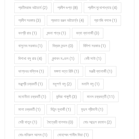
প্রতীমরাজ ভট্টাচার্য (2)
প্রদীপ গুপ্ত (8)
প্রদীপ মুখোপাধ্যায় (4)
প্রদীপ সরকার (3)
প্রভাত রঞ্জন ভট্টাচার্য্য (4)
প্রাণজি বসাক (1)
বনশ্রী রায় (1)
বন্দনা পাত্র (1)
বন্যা ব্যানার্জী (3)
বাসুদেব সরকার (1)
বিক্রম মন্ডল (0)
বিদিশা সরকার (1)
বিশাখা বসু রায় (4)
বৃন্দাবন মণ্ডল (1)
বেবী সাউ (1)
ভাগ্যধর মল্লিক (1)
মঙ্গলা দত্ত রিমি (1)
মঞ্জরী ব্যানার্জী (1)
মঞ্জুশ্রী চক্রবর্তী (1)
মধুপর্ণা বসু (2)
মনালি বসু (1)
মনোনীতা চক্রবর্তী (1)
মন্দিরা গাঙ্গুলী (3)
মানস চক্রবর্ত্তী (11)
মালা চক্রবর্তী (1)
মিঠুন মুখার্জী (1)
মৃদুল শ্রীমানী (1)
মেরী খাতুন (1)
মৈত্রেয়ী হালদার (0)
মোঃ আব্দুল রহমান (2)
মোঃ মনিরুল আলম (1)
মোহাম্মদ শামীম মিয়া (1)