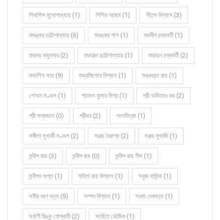
শিবাশিস মুখোপাধ্যায় (1)
শিশির আজম (1)
শীতল বিশ্বাস (3)
শুভঙ্কর চট্টোপাধ্যায় (6)
শুভঙ্কর পাল (1)
শুভদীপ চক্রবর্তী (1)
শুভময় মজুমদার (2)
শুভাঞ্জন চট্টোপাধ্যায় (1)
শুভায়ন চক্রবর্তী (2)
শুভাশিস সাহু (9)
শুভ্রকিশোর বিশ্বাস (1)
শুভ্রব্রত রায় (1)
শোভন মণ্ডল (1)
শ্যামল কুমার মিশ্র (1)
শ্রী অমিতাভ কর (2)
শ্রী সদ্যজাত (0)
শ্রীধর (2)
সংঘমিত্রা (1)
সঙ্গীতা মুখার্জী মণ্ডল (2)
সঞ্জয় বৈরাগ্য (2)
সঞ্জয় মুখার্জি (1)
সন্দীপ রায় (3)
সন্দীপ রায় (0)
সন্দীপ রায় নীল (1)
সন্দীপন গুপ্ত (1)
সবিতা রায় বিশ্বাস (1)
সবুজ বাসিন্দা (1)
সমীর বরণ দত্ত (9)
সম্পদ বিশ্বাস (1)
সরমা দেবদত্ত (1)
সর্বাণী রিঙ্কু গোস্বামী (2)
সংহিতা ভৌমিক (1)