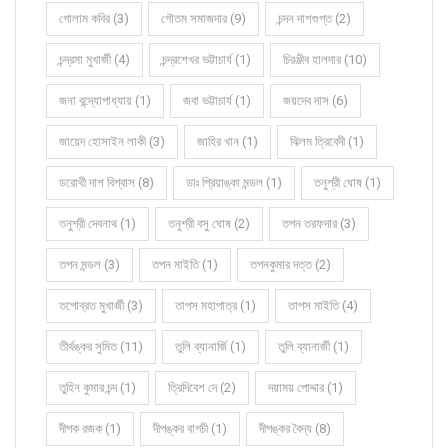
গোলাম কবির (3)
গৌতম সমাজদার (9)
চন্দন দাশগুপ্ত (2)
চন্দ্রমা মুখার্জী (4)
চন্দ্রশেখর ভট্টাচার্য (1)
চিরঞ্জীব হালদার (10)
জনা বন্দ্যোপাধ্যায় (1)
জবা ভট্টাচার্য (1)
জয়দেব দাস (6)
জায়েদ হোসাইন লাকী (3)
জাহির খান (1)
ঝিলম ত্রিবেদী (1)
ডরোথী দাশ বিশ্বাস (8)
ডাঃ প্রিয়াঙ্কা মন্ডল (1)
তনুশ্রী ঘোষ (1)
তনুশ্রী দেবনাথ (1)
তনুশ্রী বসু ঘোষ (2)
তপন তরফদার (3)
তপন মন্ডল (3)
তপন মাইতি (1)
তপনকুমার দত্ত (2)
তপোব্রত মুখার্জী (3)
তাপস মহাপাত্র (1)
তাপস মাইতি (4)
তীর্থঙ্কর সুমিত (11)
তুলি ব্যানার্জি (1)
তুলি ব্যানার্জী (1)
তুহিন কুমার চন্দ (1)
ত্রিদিবেশ দে (2)
দয়াময় পোদ্দার (1)
দীপক রজক (1)
দীপঙ্কর বাগচী (1)
দীপঙ্কর বৈদ্য (8)