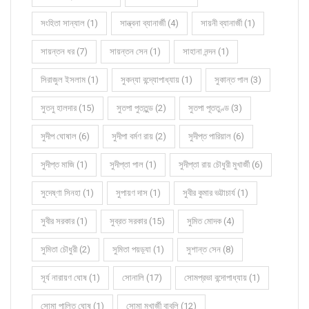
সংহিতা সান্যাল (1)
সান্ত্বনা ব্যানার্জী (4)
সায়নী ব্যানার্জী (1)
সায়ন্তন ধর (7)
সায়ন্তন সেন (1)
সাহানা নন্দন (1)
সিরাজুল ইসলাম (1)
সুকন্যা বন্দ্যোপাধ্যায় (1)
সুকান্ত পাল (3)
সুতনু হালদার (15)
সুতপা পুততুন্ড (2)
সুতপা পূততুণ্ড (3)
সুদীপ ঘোষাল (6)
সুদীপা বর্মণ রায় (2)
সুদীপ্ত পারিয়াল (6)
সুদীপ্ত মাজি (1)
সুদীপ্তা পাল (1)
সুদীপ্তা রায় চৌধুরী মুখার্জী (6)
সুদেষ্ণা সিনহা (1)
সুপায়ণ দাস (1)
সুবীর কুমার ভট্টাচার্য (1)
সুবীর সরকার (1)
সুব্রত সরকার (15)
সুমিত মোদক (4)
সুমিতা চৌধুরী (2)
সুমিতা পয়ড়্যা (1)
সুশান্ত সেন (8)
সূর্য নারায়ণ ঘোষ (1)
সোনালি (17)
সোমপ্রভা বন্দোপাধ্যায় (1)
সোমা পালিত ঘোষ (1)
সোমা মুখার্জী বাবলি (12)