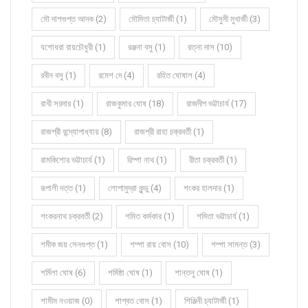
মৌ দাশগুপ্ত আদক (2)
মৌমিতা চ্যাটার্জী (1)
মৌসুমী মুখার্জী (3)
যশোধরা রায়চৌধুরী (1)
রঞ্জনা বসু (1)
রত্না দাস (10)
রবীন বসু (1)
রমেশ দে (4)
রহিত ঘোষাল (4)
রাখী সরদার (1)
রাজকুমার ঘোষ (18)
রাজদীপ ভট্টাচার্য (17)
রাজশ্রী বন্দ্যোপাধ্যায় (8)
রাজশ্রী রাহা চক্রবর্তী (1)
রামকিশোর ভট্টাচার্য (1)
রিম্পা নাথ (1)
রীতা চক্রবর্তী (1)
রূপালী দত্ত (1)
লোপামুদ্রা কুন্ডু (4)
শংকর হালদার (1)
শংকরনাথ চক্রবর্তী (2)
শমিত কর্মকার (1)
শমিতা ভট্টাচার্য (1)
শমীক জয় সেনগুপ্ত (1)
শম্পা রায় বোস (10)
শম্পা সামন্ত (3)
শর্মিলা ঘোষ (6)
শর্মিষ্ঠা ঘোষ (1)
শান্তনু ঘোষ (1)
শামীম নওয়াজ (0)
শাশ্বত বোস (1)
শিঞ্জিনী চ্যাটার্জী (1)