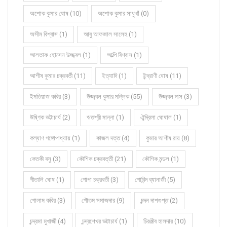
অশোক কুমার ঘোষ (10)
অশোক কুমার সাধুখাঁ (0)
অসীম বিশ্বাস (1)
আবু আফজাল সালেহ (1)
আলতাফ হোসেন উজ্জ্বল (1)
আল্পি বিশ্বাস (1)
আশীষ কুমার চক্রবর্তী (11)
ইত্যাদি (1)
ইন্দ্রাণী ঘোষ (11)
ইমতিয়াজ কবির (3)
উজ্জ্বল কুমার মল্লিক (55)
উজ্জ্বল দাস (3)
উষ্ণিক ভট্টাচার্য (2)
ঋতশ্রী মান্না (1)
ঐন্দ্রিলা ঘোষাল (1)
কল্যাণ গঙ্গোপাধ্যায় (1)
কাজল দত্ত (4)
কুমার আশীষ রায় (8)
কেতকী বসু (3)
কৌশিক চক্রবর্ত্তী (21)
কৌশিক মন্ডল (1)
গীতালি ঘোষ (1)
গোপা চক্রবর্তী (3)
গোবিন্দ ব্যানার্জী (5)
গোলাম কবির (3)
গৌতম সমাজদার (9)
চন্দন দাশগুপ্ত (2)
চন্দ্রমা মুখার্জী (4)
চন্দ্রশেখর ভট্টাচার্য (1)
চিরঞ্জীব হালদার (10)