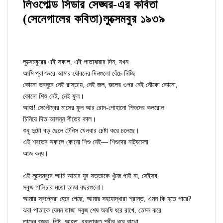
লিওপোল্ড সিডার সেঙ্ঘর-এর কবিতা
(সেনেগালের কবিতা)
লুক্সেমবুর ১৯৩৯
লুক্সেমবুরের এই সকাল, এই পাতাঝরার দিন, যখন
আমি প্রাণভরে আমার যৌবনের দিনগুলো বেঁচে নিচ্ছি
কোনো ভবঘুরে নেই রাস্তায়, নেই জল, জলের ওপর নেই নৌকো কোনো,
কোনো শিশু নেই, নেই ফুল।
আহা! সেপ্টেম্বর মাসের ফুল আর রোদ-পোহানো শিশুদের কলরোল
চিনিয়ে দিত আসন্ন শীতের কাল।
শুধু দুটো বড় ছেলে টেনিস খেলবার চেষ্টা করে চলেছে।
এই শরতের সকালে কোনো শিশু নেই— শিশুদের নাট্যমেলা
আজ বন্ধ।
এই লুক্সেমবুরে আমি আমার যুব সত্তাকে খুঁজে পাই না, সেইসব
সবুজ গালিচার মতো তাজা বছরগুলো।
আমার স্বপ্নেরা হেরে গেছে, আমার সহযোদ্ধারা শ্রান্ত, এমন কি হতে পারে?
ঝরা পাতাকে যেমন তাজা সবুজ শেষ অবধি ধরে রাখে, তেমন করে
তাদের শুষ্ক, পিষ্ট, আহত, রক্তাক্ত শরীর ধরে রাখো