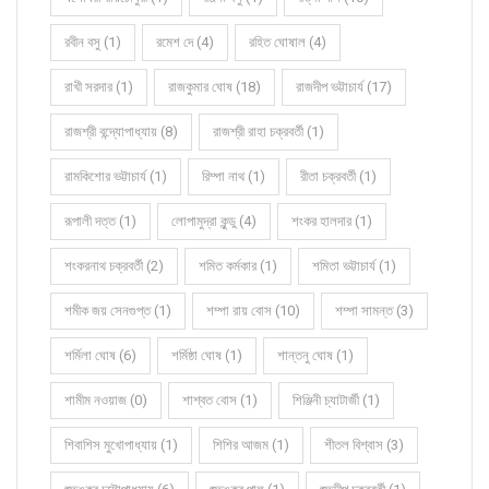
রবীন বসু (1)
রমেশ দে (4)
রহিত ঘোষাল (4)
রাখী সরদার (1)
রাজকুমার ঘোষ (18)
রাজদীপ ভট্টাচার্য (17)
রাজশ্রী বন্দ্যোপাধ্যায় (8)
রাজশ্রী রাহা চক্রবর্তী (1)
রামকিশোর ভট্টাচার্য (1)
রিম্পা নাথ (1)
রীতা চক্রবর্তী (1)
রূপালী দত্ত (1)
লোপামুদ্রা কুন্ডু (4)
শংকর হালদার (1)
শংকরনাথ চক্রবর্তী (2)
শমিত কর্মকার (1)
শমিতা ভট্টাচার্য (1)
শমীক জয় সেনগুপ্ত (1)
শম্পা রায় বোস (10)
শম্পা সামন্ত (3)
শর্মিলা ঘোষ (6)
শর্মিষ্ঠা ঘোষ (1)
শান্তনু ঘোষ (1)
শামীম নওয়াজ (0)
শাশ্বত বোস (1)
শিঞ্জিনী চ্যাটার্জী (1)
শিবাশিস মুখোপাধ্যায় (1)
শিশির আজম (1)
শীতল বিশ্বাস (3)