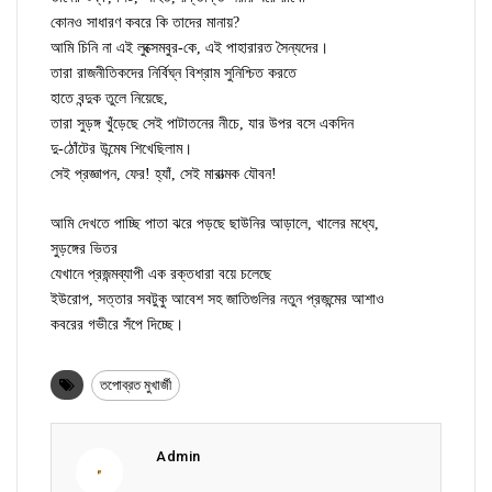
কোনও সাধারণ কবরে কি তাদের মানায়?
আমি চিনি না এই লুক্সেমবুর-কে, এই পাহারারত সৈন্যদের।
তারা রাজনীতিকদের নির্বিঘ্ন বিশ্রাম সুনিশ্চিত করতে
হাতে বন্দুক তুলে নিয়েছে,
তারা সুড়ঙ্গ খুঁড়েছে সেই পাটাতনের নীচে, যার উপর বসে একদিন
দু-ঠোঁটের উন্মেষ শিখেছিলাম।
সেই প্রজ্ঞাপন, ফের! হ্যাঁ, সেই মারাত্মক যৌবন!
আমি দেখতে পাচ্ছি পাতা ঝরে পড়ছে ছাউনির আড়ালে, খালের মধ্যে,
সুড়ঙ্গের ভিতর
যেখানে প্রজন্মব্যাপী এক রক্তধারা বয়ে চলেছে
ইউরোপ, সত্তার সবটুকু আবেশ সহ জাতিগুলির নতুন প্রজন্মের আশাও
কবরের গভীরে সঁপে দিচ্ছে।
তপোব্রত মুখার্জী
Admin