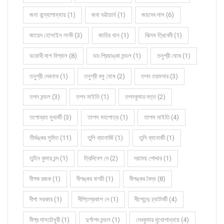
জনা বন্দ্যোপাধ্যায় (1)
জবা ভট্টাচার্য (1)
জয়দেব দাস (6)
জায়েদ হোসাইন লাকী (3)
জাহির খান (1)
ঝিলম ত্রিবেদী (1)
ডরোথী দাশ বিশ্বাস (8)
ডাঃ প্রিয়াঙ্কা মন্ডল (1)
তনুশ্রী ঘোষ (1)
তনুশ্রী দেবনাথ (1)
তনুশ্রী বসু ঘোষ (2)
তপন তরফদার (3)
তপন মন্ডল (3)
তপন মাইতি (1)
তপনকুমার দত্ত (2)
তপোব্রত মুখার্জী (3)
তাপস মহাপাত্র (1)
তাপস মাইতি (4)
তীর্থঙ্কর সুমিত (11)
তুলি ব্যানার্জি (1)
তুলি ব্যানার্জী (1)
তুহিন কুমার চন্দ (1)
ত্রিদিবেশ দে (2)
দয়াময় পোদ্দার (1)
দীপক রজক (1)
দীপঙ্কর বাগচী (1)
দীপঙ্কর বৈদ্য (8)
দীপা সরকার (1)
দীপ্তিপ্রকাশ দে (1)
দীপ্তেন্দু চ্যাটার্জী (4)
দীপ্র দাসচৌধুরী (1)
দুর্গাপদ মন্ডল (1)
দেবকুমার মুখোপাধ্যায় (4)