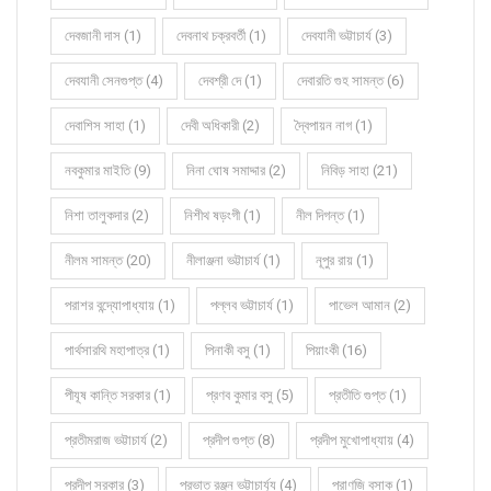
দেবজানী দাস (1)
দেবনাথ চক্রবর্তী (1)
দেবযানী ভট্টাচার্য (3)
দেবযানী সেনগুপ্ত (4)
দেবশ্রী দে (1)
দেবারতি গুহ সামন্ত (6)
দেবাশিস সাহা (1)
দেবী অধিকারী (2)
দ্বৈপায়ন নাগ (1)
নবকুমার মাইতি (9)
নিনা ঘোষ সমাদ্দার (2)
নিবিড় সাহা (21)
নিশা তালুকদার (2)
নিশীথ ষড়ংগী (1)
নীল দিগন্ত (1)
নীলম সামন্ত (20)
নীলাঞ্জনা ভট্টাচার্য (1)
নূপুর রায় (1)
পরাশর বন্দ্যোপাধ্যায় (1)
পল্লব ভট্টাচার্য (1)
পাভেল আমান (2)
পার্থসারথি মহাপাত্র (1)
পিনাকী বসু (1)
পিয়াংকী (16)
পীযূষ কান্তি সরকার (1)
প্রণব কুমার বসু (5)
প্রতীতি গুপ্ত (1)
প্রতীমরাজ ভট্টাচার্য (2)
প্রদীপ গুপ্ত (8)
প্রদীপ মুখোপাধ্যায় (4)
প্রদীপ সরকার (3)
প্রভাত রঞ্জন ভট্টাচার্য্য (4)
প্রাণজি বসাক (1)