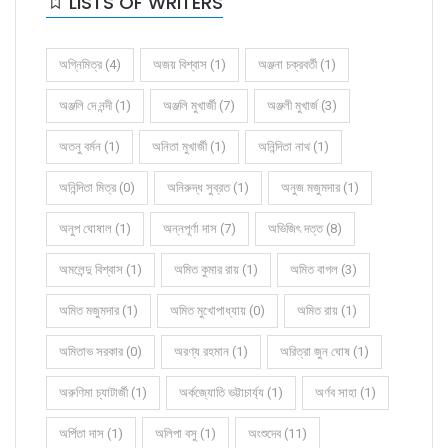
LISTS OF WRITERS
অগ্নিমিত্র (4)
অজয় বিশ্বাস (1)
অঞ্জনা চক্রবর্তী (1)
অঞ্জলি দে নন্দী (1)
অঞ্জলি মুখার্জী (7)
অঞ্জলী মুখার্জ (3)
অতনু বর্মন (1)
অনিতা মুখার্জী (1)
অনিন্দিতা নাথ (1)
অনিন্দিতা মিত্র (0)
অনিরুদ্ধ সুব্রত (1)
অনুজ মজুমদার (1)
অনুপ ঘোষাল (1)
অন্নপূর্ণা দাস (7)
অভিজিৎ দত্ত (8)
অমলেন্দু বিশ্বাস (1)
অমিত কুমার রায় (1)
অমিত বাগল (3)
অমিত মজুমদার (1)
অমিত মুখোপাধ্যায় (0)
অমিত রায় (1)
অমিতাভ সরকার (0)
অরণ্য রহমান (1)
অরিত্রা জুন ঘোষ (1)
অরুণিমা চ্যাটার্জী (1)
অর্কজ্যোতি ভট্টাচার্য্য (1)
অর্ণব সাহা (1)
অর্পিতা দাস (1)
অলিপা বসু (1)
অংশুদেব (11)