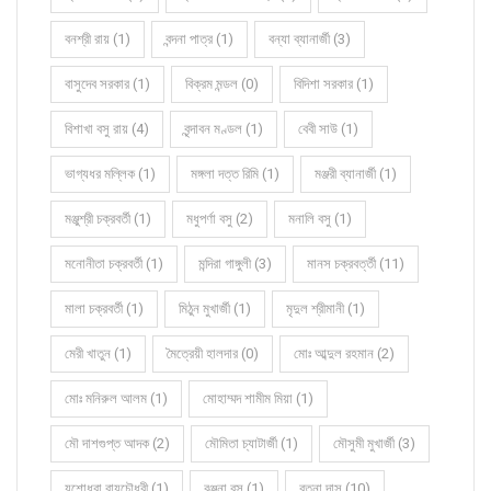
বনশ্রী রায় (1)
বন্দনা পাত্র (1)
বন্যা ব্যানার্জী (3)
বাসুদেব সরকার (1)
বিক্রম মন্ডল (0)
বিদিশা সরকার (1)
বিশাখা বসু রায় (4)
বৃন্দাবন মণ্ডল (1)
বেবী সাউ (1)
ভাগ্যধর মল্লিক (1)
মঙ্গলা দত্ত রিমি (1)
মঞ্জরী ব্যানার্জী (1)
মঞ্জুশ্রী চক্রবর্তী (1)
মধুপর্ণা বসু (2)
মনালি বসু (1)
মনোনীতা চক্রবর্তী (1)
মন্দিরা গাঙ্গুলী (3)
মানস চক্রবর্ত্তী (11)
মালা চক্রবর্তী (1)
মিঠুন মুখার্জী (1)
মৃদুল শ্রীমানী (1)
মেরী খাতুন (1)
মৈত্রেয়ী হালদার (0)
মোঃ আব্দুল রহমান (2)
মোঃ মনিরুল আলম (1)
মোহাম্মদ শামীম মিয়া (1)
মৌ দাশগুপ্ত আদক (2)
মৌমিতা চ্যাটার্জী (1)
মৌসুমী মুখার্জী (3)
যশোধরা রায়চৌধুরী (1)
রঞ্জনা বসু (1)
রত্না দাস (10)