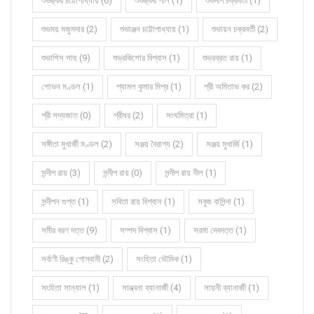
শুভঙ্কর চট্টোপাধ্যায় (6)
শুভঙ্কর পাল (1)
শুভদীপ চক্রবর্তী (1)
শুভময় মজুমদার (2)
শুভাঞ্জন চট্টোপাধ্যায় (1)
শুভায়ন চক্রবর্তী (2)
শুভাশিস সাহু (9)
শুভ্রকিশোর বিশ্বাস (1)
শুভ্রব্রত রায় (1)
শোভন মণ্ডল (1)
শ্যামল কুমার মিশ্র (1)
শ্রী অমিতাভ কর (2)
শ্রী সদ্যজাত (0)
শ্রীধর (2)
সংঘমিত্রা (1)
সঙ্গীতা মুখার্জী মণ্ডল (2)
সঞ্জয় বৈরাগ্য (2)
সঞ্জয় মুখার্জি (1)
সন্দীপ রায় (3)
সন্দীপ রায় (0)
সন্দীপ রায় নীল (1)
সন্দীপন গুপ্ত (1)
সবিতা রায় বিশ্বাস (1)
সবুজ বাসিন্দা (1)
সমীর বরণ দত্ত (9)
সম্পদ বিশ্বাস (1)
সরমা দেবদত্ত (1)
সর্বাণী রিঙ্কু গোস্বামী (2)
সংহিতা ভৌমিক (1)
সংহিতা সান্যাল (1)
সান্ত্বনা ব্যানার্জী (4)
সায়নী ব্যানার্জী (1)