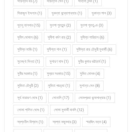
সায়ন্তন ধর (7)
সায়ন্তন সেন (1)
সাহানা নন্দন (1)
সিরাজুল ইসলাম (1)
সুকন্যা বন্দ্যোপাধ্যায় (1)
সুকান্ত পাল (3)
সুতনু হালদার (15)
সুতপা পুততুন্ড (2)
সুতপা পূততুণ্ড (3)
সুদীপ ঘোষাল (6)
সুদীপা বর্মণ রায় (2)
সুদীপ্ত পারিয়াল (6)
সুদীপ্ত মাজি (1)
সুদীপ্তা পাল (1)
সুদীপ্তা রায় চৌধুরী মুখার্জী (6)
সুদেষ্ণা সিনহা (1)
সুপায়ণ দাস (1)
সুবীর কুমার ভট্টাচার্য (1)
সুবীর সরকার (1)
সুব্রত সরকার (15)
সুমিত মোদক (4)
সুমিতা চৌধুরী (2)
সুমিতা পয়ড়্যা (1)
সুশান্ত সেন (8)
সূর্য নারায়ণ ঘোষ (1)
সোনালি (17)
সোমপ্রভা বন্দোপাধ্যায় (1)
সোমা পালিত ঘোষ (1)
সোমা মুখার্জী বাবলি (12)
স্বপ্ননীল বিশ্বাস (1)
স্বপ্না মজুমদার (3)
স্মরজিৎ দত্ত (4)