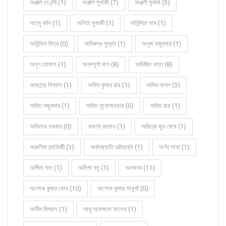
অঞ্জলি দে নন্দী (1)
অঞ্জলি মুখার্জী (7)
অঞ্জলী মুখার্জ (3)
অতনু বর্মন (1)
অনিতা মুখার্জী (1)
অনিন্দিতা নাথ (1)
অনিন্দিতা মিত্র (0)
অনিরুদ্ধ সুব্রত (1)
অনুজ মজুমদার (1)
অনুপ ঘোষাল (1)
অন্নপূর্ণা দাস (8)
অভিজিৎ দত্ত (8)
অমলেন্দু বিশ্বাস (1)
অমিত কুমার রায় (1)
অমিত বাগল (3)
অমিত মজুমদার (1)
অমিত মুখোপাধ্যায় (0)
অমিত রায় (1)
অমিতাভ সরকার (0)
অরণ্য রহমান (1)
অরিত্রা জুন ঘোষ (1)
অরুণিমা চ্যাটার্জী (1)
অর্কজ্যোতি ভট্টাচার্য্য (1)
অর্ণব সাহা (1)
অর্পিতা দাস (1)
অলিপা বসু (1)
অংশুদেব (11)
অশোক কুমার ঘোষ (10)
অশোক কুমার সাধুখাঁ (0)
অসীম বিশ্বাস (1)
আবু আফজাল সালেহ (1)