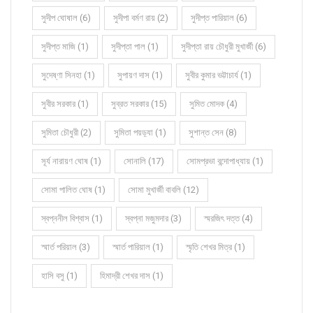
সুদীপ ঘোষাল (6)
সুদীপা বর্মণ রায় (2)
সুদীপ্ত পারিয়াল (6)
সুদীপ্ত মাজি (1)
সুদীপ্তা পাল (1)
সুদীপ্তা রায় চৌধুরী মুখার্জী (6)
সুদেষ্ণা সিনহা (1)
সুপায়ণ দাস (1)
সুবীর কুমার ভট্টাচার্য (1)
সুবীর সরকার (1)
সুব্রত সরকার (15)
সুমিত মোদক (4)
সুমিতা চৌধুরী (2)
সুমিতা পয়ড়্যা (1)
সুশান্ত সেন (8)
সূর্য নারায়ণ ঘোষ (1)
সোনালি (17)
সোমপ্রভা বন্দোপাধ্যায় (1)
সোমা পালিত ঘোষ (1)
সোমা মুখার্জী বাবলি (12)
স্বপ্ননীল বিশ্বাস (1)
স্বপ্না মজুমদার (3)
স্মরজিৎ দত্ত (4)
স্মার্ত পরিয়াল (3)
স্মার্ত পারিয়াল (1)
স্মৃতি শেখর মিত্র (1)
হাসি বসু (1)
হিমাদ্রী শেখর দাস (1)