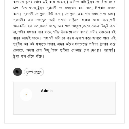
কবে সে ঘুমের ঘোরে এই কাজ করেছে। এদিকে মলি ইন্দ্র কে বিয়ে করার
চাপ দিতে থাকে,ইন্দ্র শ্যামলী কে সমস্যার কথা বলে, বিশ্বাস করতে
বলে। শ্যামলী গোয়েন্দা ফিট করে। গোয়েন্দা এক মাস সময় চেয়ে নেয়।
শ্যামলীর এক মাস্তুত ভাই ওদের বাড়িতে যাওয়া আসা করে,মাসী
অনেকদিন হল গত,মেসো আছে তবে সেও অসুস্থ,ছেলে তেমন কিছুই করে
না,মাসীর সংসারে পরে থাকে,মলির ইনকামে ভাগ বসায়! মলির ব্যাংকের বই
বাবুর কাছেই থাকে। শ্যামলী মলি কে ক্রস এক্সাম করে জানতে পারে এই
দুর্বুদ্ধি ওর ওই মাস্তুত দাদার,ওদের অবৈধ সন্তানের পরিচয় ইন্দ্রর ঘারে
ফেলতে, অথবা বেশ কিছু টাকা হাতিয়ে নেওয়ার চাপ দেওয়ার পরামর্শ।
ইন্দ্র হাপ ছেঁড়ে বাঁচে।
সুতপা পুততুন্ড
Admin