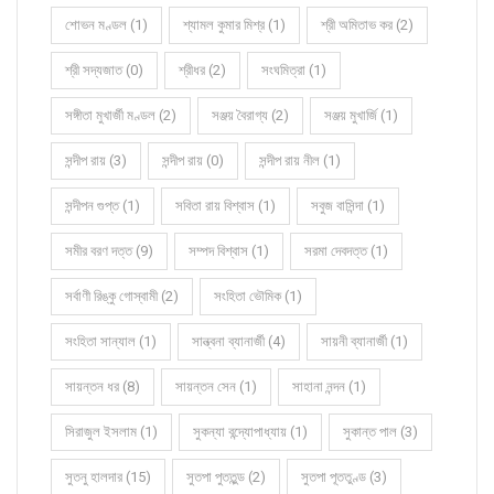
শোভন মণ্ডল (1)
শ্যামল কুমার মিশ্র (1)
শ্রী অমিতাভ কর (2)
শ্রী সদ্যজাত (0)
শ্রীধর (2)
সংঘমিত্রা (1)
সঙ্গীতা মুখার্জী মণ্ডল (2)
সঞ্জয় বৈরাগ্য (2)
সঞ্জয় মুখার্জি (1)
সন্দীপ রায় (3)
সন্দীপ রায় (0)
সন্দীপ রায় নীল (1)
সন্দীপন গুপ্ত (1)
সবিতা রায় বিশ্বাস (1)
সবুজ বাসিন্দা (1)
সমীর বরণ দত্ত (9)
সম্পদ বিশ্বাস (1)
সরমা দেবদত্ত (1)
সর্বাণী রিঙ্কু গোস্বামী (2)
সংহিতা ভৌমিক (1)
সংহিতা সান্যাল (1)
সান্ত্বনা ব্যানার্জী (4)
সায়নী ব্যানার্জী (1)
সায়ন্তন ধর (8)
সায়ন্তন সেন (1)
সাহানা নন্দন (1)
সিরাজুল ইসলাম (1)
সুকন্যা বন্দ্যোপাধ্যায় (1)
সুকান্ত পাল (3)
সুতনু হালদার (15)
সুতপা পুততুন্ড (2)
সুতপা পূততুণ্ড (3)