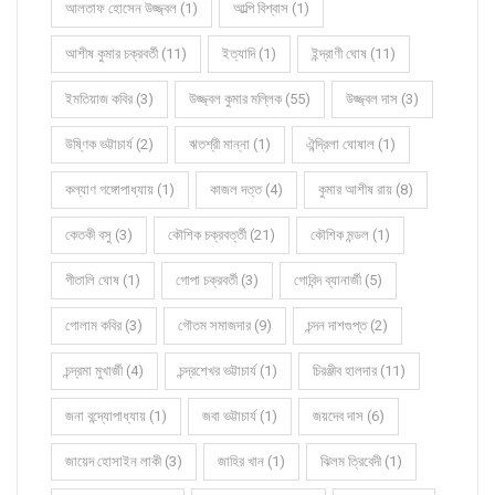
আলতাফ হোসেন উজ্জ্বল (1)
আল্পি বিশ্বাস (1)
আশীষ কুমার চক্রবর্তী (11)
ইত্যাদি (1)
ইন্দ্রাণী ঘোষ (11)
ইমতিয়াজ কবির (3)
উজ্জ্বল কুমার মল্লিক (55)
উজ্জ্বল দাস (3)
উষ্ণিক ভট্টাচার্য (2)
ঋতশ্রী মান্না (1)
ঐন্দ্রিলা ঘোষাল (1)
কল্যাণ গঙ্গোপাধ্যায় (1)
কাজল দত্ত (4)
কুমার আশীষ রায় (8)
কেতকী বসু (3)
কৌশিক চক্রবর্ত্তী (21)
কৌশিক মন্ডল (1)
গীতালি ঘোষ (1)
গোপা চক্রবর্তী (3)
গোবিন্দ ব্যানার্জী (5)
গোলাম কবির (3)
গৌতম সমাজদার (9)
চন্দন দাশগুপ্ত (2)
চন্দ্রমা মুখার্জী (4)
চন্দ্রশেখর ভট্টাচার্য (1)
চিরঞ্জীব হালদার (11)
জনা বন্দ্যোপাধ্যায় (1)
জবা ভট্টাচার্য (1)
জয়দেব দাস (6)
জায়েদ হোসাইন লাকী (3)
জাহির খান (1)
ঝিলম ত্রিবেদী (1)