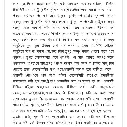
তবে শ্যামলী যা রান্না করে দিত তাই সোনাতলা করে খেয়ে নিত। টিভির
রিয়ালিটি শো য়ে ইন্দ্রনীল সুযোগ পায়,শ্যামলীর কাজ আরো বেড়ে যায়।
প্রথম রাউন্ডের পর দশ জনে ইন্দ্রর সুযোগ পেয়ে যায় শ্যামলী চোখে
স্বপ্ন দেখে ইন্দ্রনীল স্টার হয়ে গেছে। ইন্দ্র কে পরবর্তী রাউন্ডের জন্য
বম্বে যেতে হবে,শ্যামলীর এবার যাওয়া হবে না,অনেক টুইশন, সব
হাতছাড়া হয়ে যাবে! সংসার কিভাবে চলবে? ইন্দ্র কে সব গুছিয়ে দেয় সাথে
নতুন ফোন কিনে দেয় শ্যামলী। ভিডিও কল করার জন্য। বিভিন্ন
অনুষ্ঠানে ঘুরে ঘুরে ইন্দ্রর বেশ নাম ডাক হয়,ইন্দ্র রিয়ালিটি শোয়ের
অনুষ্ঠানে তিন নং স্থান পায়,তত দিনে ইন্দ্র সম্পূর্ণ বদলে গেছে! যাকে বলে
গ্রুমিং। ইন্দ্র কোলকাতায় এলে শ্যামলী ওর সাথে আবার আগের মতো
প্রত্যেক প্রগ্রামে যায়,ইন্দ্র প্রথম প্রথম কিছু বলত না,কিন্তু কিছু দিন
যেতেই ইন্দ্র সেক্রেটারির কথা বলে,শ্যামলী অবাক হয়ে তাকিয়ে থাকে।
শ্যামলী দেখেশুনে গান জানা মহিলা সেক্রেটারি রাখে,যে ইন্দ্রনীলর
সবসময়ের সঙ্গী হয়ে যায়,ইন্দ্রর শ্যামলীর অত প্রয়োজন হয় না। শ্যামলী
টিফিন গুছিয়ে দেয়,সময় বদলেছে টিফিনে এখন রুটি আলুভাজার
বদলে,ফল,ড্রাইফ্রুটস,আরো কত কি দিয়ে দেয়। মলি সব দেখে শুনে
রাখে,কখন ইন্দ্রর কি প্রয়োজন, সব খেয়াল এখন মলি রাখে। শ্যামলী
গানের স্কুল খুলেছে ছাত্রীদের নিয়ে বেশ সময় কাটে। মাঝে ইন্দ্রর অনেক
রাত হয়ে যায়,শ্যামলী ঘুমিয়ে পড়ে,ইন্দ্র আলাদা ঘরে বেহুশ হয়ে ঘুমোয়।
একদিন মলি, শ্যামলী কে প্রেগ্ন্যাসির কথা জানায়! মলি শুনে বিশ্বাস
করতে কষ্ট হয়! ইন্দ্রর ওপর অভিমান হয়! ইন্দ্র মনেই করতে পারে না