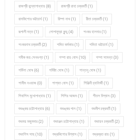
রাজশ্রী বন্দ্যোপাধ্যায় (8)
রাজশ্রী রাহা চক্রবর্তী (1)
রামকিশোর ভট্টাচার্য (1)
রিম্পা নাথ (1)
রীতা চক্রবর্তী (1)
রূপালী দত্ত (1)
লোপামুদ্রা কুন্ডু (4)
শংকর হালদার (1)
শংকরনাথ চক্রবর্তী (2)
শমিত কর্মকার (1)
শমিতা ভট্টাচার্য (1)
শমীক জয় সেনগুপ্ত (1)
শম্পা রায় বোস (10)
শম্পা সামন্ত (3)
শর্মিলা ঘোষ (6)
শর্মিষ্ঠা ঘোষ (1)
শান্তনু ঘোষ (1)
শামীম নওয়াজ (0)
শাশ্বত বোস (1)
শিঞ্জিনী চ্যাটার্জী (1)
শিবাশিস মুখোপাধ্যায় (1)
শিশির আজম (1)
শীতল বিশ্বাস (3)
শুভঙ্কর চট্টোপাধ্যায় (6)
শুভঙ্কর পাল (1)
শুভদীপ চক্রবর্তী (1)
শুভময় মজুমদার (2)
শুভাঞ্জন চট্টোপাধ্যায় (1)
শুভায়ন চক্রবর্তী (2)
শুভাশিস সাহু (10)
শুভ্রকিশোর বিশ্বাস (1)
শুভ্রব্রত রায় (1)