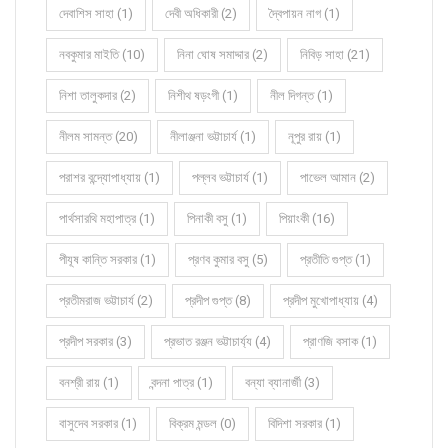
দেবাশিস সাহা (1)
দেবী অধিকারী (2)
দ্বৈপায়ন নাগ (1)
নবকুমার মাইতি (10)
নিনা ঘোষ সমাদ্দার (2)
নিবিড় সাহা (21)
নিশা তালুকদার (2)
নিশীথ ষড়ংগী (1)
নীল দিগন্ত (1)
নীলম সামন্ত (20)
নীলাঞ্জনা ভট্টাচার্য (1)
নূপুর রায় (1)
পরাশর বন্দ্যোপাধ্যায় (1)
পল্লব ভট্টাচার্য (1)
পাভেল আমান (2)
পার্থসারথি মহাপাত্র (1)
পিনাকী বসু (1)
পিয়াংকী (16)
পীযূষ কান্তি সরকার (1)
প্রণব কুমার বসু (5)
প্রতীতি গুপ্ত (1)
প্রতীমরাজ ভট্টাচার্য (2)
প্রদীপ গুপ্ত (8)
প্রদীপ মুখোপাধ্যায় (4)
প্রদীপ সরকার (3)
প্রভাত রঞ্জন ভট্টাচার্য্য (4)
প্রাণজি বসাক (1)
বনশ্রী রায় (1)
বন্দনা পাত্র (1)
বন্যা ব্যানার্জী (3)
বাসুদেব সরকার (1)
বিক্রম মন্ডল (0)
বিদিশা সরকার (1)