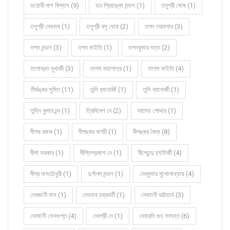
ডরোথী দাশ বিশ্বাস (9)
ডাঃ প্রিয়াঙ্কা মন্ডল (1)
তনুশ্রী ঘোষ (1)
তনুশ্রী দেবনাথ (1)
তনুশ্রী বসু ঘোষ (2)
তপন তরফদার (3)
তপন মন্ডল (3)
তপন মাইতি (1)
তপনকুমার দত্ত (2)
তপোব্রত মুখার্জী (3)
তাপস মহাপাত্র (1)
তাপস মাইতি (4)
তীর্থঙ্কর সুমিত (11)
তুলি ব্যানার্জি (1)
তুলি ব্যানার্জী (1)
তুহিন কুমার চন্দ (1)
ত্রিদিবেশ দে (2)
দয়াময় পোদ্দার (1)
দীপক রজক (1)
দীপঙ্কর বাগচী (1)
দীপঙ্কর বৈদ্য (8)
দীপা সরকার (1)
দীপ্তিপ্রকাশ দে (1)
দীপ্তেন্দু চ্যাটার্জী (4)
দীপ্র দাসচৌধুরী (1)
দুর্গাপদ মন্ডল (1)
দেবকুমার মুখোপাধ্যায় (4)
দেবজানী দাস (1)
দেবনাথ চক্রবর্তী (1)
দেবযানী ভট্টাচার্য (3)
দেবযানী সেনগুপ্ত (4)
দেবশ্রী দে (1)
দেবারতি গুহ সামন্ত (6)