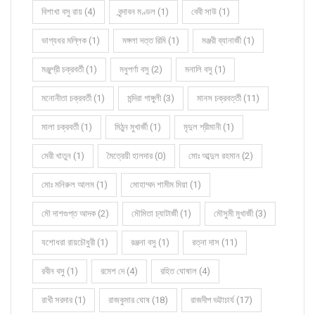
বিশাখা বসু রায় (4)
বৃন্দাবন মণ্ডল (1)
বেবী সাউ (1)
ভাগ্যধর মল্লিক (1)
মঙ্গলা দত্ত রিমি (1)
মঞ্জরী ব্যানার্জী (1)
মঞ্জুশ্রী চক্রবর্তী (1)
মধুপর্ণা বসু (2)
মনালি বসু (1)
মনোনীতা চক্রবর্তী (1)
মন্দিরা গাঙ্গুলী (3)
মানস চক্রবর্ত্তী (11)
মালা চক্রবর্তী (1)
মিঠুন মুখার্জী (1)
মৃদুল শ্রীমানী (1)
মেরী খাতুন (1)
মৈত্রেয়ী হালদার (0)
মোঃ আব্দুল রহমান (2)
মোঃ মনিরুল আলম (1)
মোহাম্মদ শামীম মিয়া (1)
মৌ দাশগুপ্ত আদক (2)
মৌমিতা চ্যাটার্জী (1)
মৌসুমী মুখার্জী (3)
যশোধরা রায়চৌধুরী (1)
রঞ্জনা বসু (1)
রত্না দাস (11)
রবীন বসু (1)
রমেশ দে (4)
রহিত ঘোষাল (4)
রাখী সরদার (1)
রাজকুমার ঘোষ (18)
রাজদীপ ভট্টাচার্য (17)