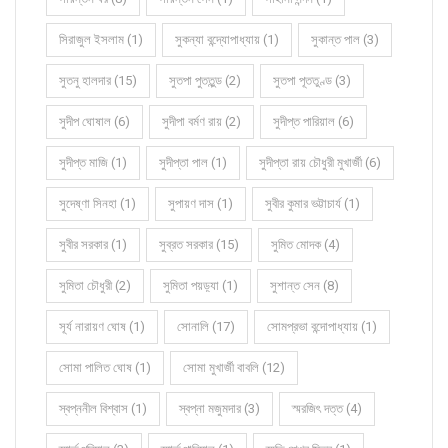
সিরাজুল ইসলাম (1)
সুকন্যা বন্দ্যোপাধ্যায় (1)
সুকান্ত পাল (3)
সুতনু হালদার (15)
সুতপা পুততুন্ড (2)
সুতপা পূততুণ্ড (3)
সুদীপ ঘোষাল (6)
সুদীপা বর্মণ রায় (2)
সুদীপ্ত পারিয়াল (6)
সুদীপ্ত মাজি (1)
সুদীপ্তা পাল (1)
সুদীপ্তা রায় চৌধুরী মুখার্জী (6)
সুদেষ্ণা সিনহা (1)
সুপায়ণ দাস (1)
সুবীর কুমার ভট্টাচার্য (1)
সুবীর সরকার (1)
সুব্রত সরকার (15)
সুমিত মোদক (4)
সুমিতা চৌধুরী (2)
সুমিতা পয়ড়্যা (1)
সুশান্ত সেন (8)
সূর্য নারায়ণ ঘোষ (1)
সোনালি (17)
সোমপ্রভা বন্দোপাধ্যায় (1)
সোমা পালিত ঘোষ (1)
সোমা মুখার্জী বাবলি (12)
স্বপ্ননীল বিশ্বাস (1)
স্বপ্না মজুমদার (3)
স্মরজিৎ দত্ত (4)