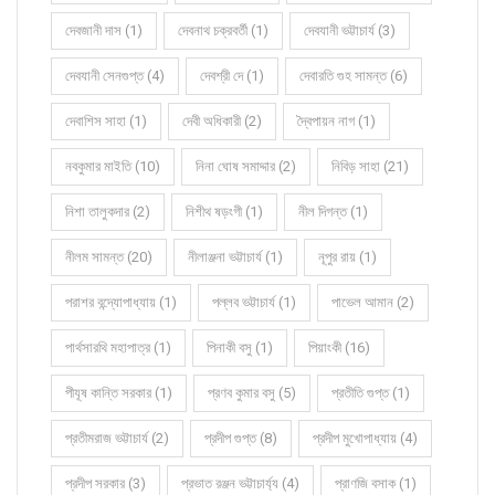
দেবজানী দাস (1)
দেবনাথ চক্রবর্তী (1)
দেবযানী ভট্টাচার্য (3)
দেবযানী সেনগুপ্ত (4)
দেবশ্রী দে (1)
দেবারতি গুহ সামন্ত (6)
দেবাশিস সাহা (1)
দেবী অধিকারী (2)
দ্বৈপায়ন নাগ (1)
নবকুমার মাইতি (10)
নিনা ঘোষ সমাদ্দার (2)
নিবিড় সাহা (21)
নিশা তালুকদার (2)
নিশীথ ষড়ংগী (1)
নীল দিগন্ত (1)
নীলম সামন্ত (20)
নীলাঞ্জনা ভট্টাচার্য (1)
নূপুর রায় (1)
পরাশর বন্দ্যোপাধ্যায় (1)
পল্লব ভট্টাচার্য (1)
পাভেল আমান (2)
পার্থসারথি মহাপাত্র (1)
পিনাকী বসু (1)
পিয়াংকী (16)
পীযূষ কান্তি সরকার (1)
প্রণব কুমার বসু (5)
প্রতীতি গুপ্ত (1)
প্রতীমরাজ ভট্টাচার্য (2)
প্রদীপ গুপ্ত (8)
প্রদীপ মুখোপাধ্যায় (4)
প্রদীপ সরকার (3)
প্রভাত রঞ্জন ভট্টাচার্য্য (4)
প্রাণজি বসাক (1)