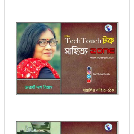
কবিতায় চিরঞ্জীব হালদার
কবিতায় ডরোথী দাশ বিশ্বাস