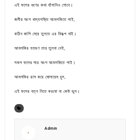
এই ফলের গুণের কথা হাঁপানিও শোনে।
জলীয় অংশ খাদ্যশক্তি আমলকিতে পাই,
কঠিন কাশি সেরে তুলতে এর বিকল্প নাই।
আমলকির যতগুণ তার তুলনা নেই,
সকল ফলের সার অংশ আমলকিতে পাই।
আমলকির রসে করে মোলায়েম চুল,
এই ফলের যত্ন নিতে করবো না কেউ ভুল।
Admin