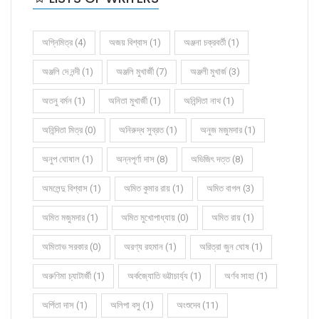
অগ্নিমিত্র (4)
অজয় বিশ্বাস (1)
অঞ্জনা চক্রবর্তী (1)
অঞ্জলি দে নন্দী (1)
অঞ্জলি মুখার্জী (7)
অঞ্জলী মুখার্জ (3)
অতনু বর্মন (1)
অনিতা মুখার্জী (1)
অনিন্দিতা নাথ (1)
অনিন্দিতা মিত্র (0)
অনিরুদ্ধ সুব্রত (1)
অনুজ মজুমদার (1)
অনুপ ঘোষাল (1)
অন্নপূর্ণা দাস (8)
অভিজিৎ দত্ত (8)
অমলেন্দু বিশ্বাস (1)
অমিত কুমার রায় (1)
অমিত বাগল (3)
অমিত মজুমদার (1)
অমিত মুখোপাধ্যায় (0)
অমিত রায় (1)
অমিতাভ সরকার (0)
অরণ্য রহমান (1)
অরিত্রা জুন ঘোষ (1)
অরুণিমা চ্যাটার্জী (1)
অর্কজ্যোতি ভট্টাচার্য্য (1)
অর্ণব সাহা (1)
অর্পিতা দাস (1)
অলিপা বসু (1)
অংশুদেব (11)