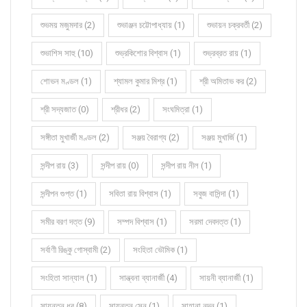
শুভময় মজুমদার (2)
শুভাঞ্জন চট্টোপাধ্যায় (1)
শুভায়ন চক্রবর্তী (2)
শুভাশিস সাহু (10)
শুভ্রকিশোর বিশ্বাস (1)
শুভ্রব্রত রায় (1)
শোভন মণ্ডল (1)
শ্যামল কুমার মিশ্র (1)
শ্রী অমিতাভ কর (2)
শ্রী সদ্যজাত (0)
শ্রীধর (2)
সংঘমিত্রা (1)
সঙ্গীতা মুখার্জী মণ্ডল (2)
সঞ্জয় বৈরাগ্য (2)
সঞ্জয় মুখার্জি (1)
সন্দীপ রায় (3)
সন্দীপ রায় (0)
সন্দীপ রায় নীল (1)
সন্দীপন গুপ্ত (1)
সবিতা রায় বিশ্বাস (1)
সবুজ বাসিন্দা (1)
সমীর বরণ দত্ত (9)
সম্পদ বিশ্বাস (1)
সরমা দেবদত্ত (1)
সর্বাণী রিঙ্কু গোস্বামী (2)
সংহিতা ভৌমিক (1)
সংহিতা সান্যাল (1)
সান্ত্বনা ব্যানার্জী (4)
সায়নী ব্যানার্জী (1)
সায়ন্তন ধর (8)
সায়ন্তন সেন (1)
সাহানা নন্দন (1)