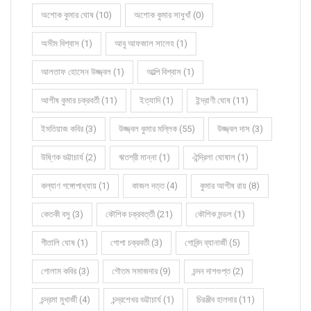
অশোক কুমার ঘোষ (10)
অশোক কুমার সাধুখাঁ (0)
অসীম বিশ্বাস (1)
আবু আফজাল সালেহ (1)
আলতাফ হোসেন উজ্জ্বল (1)
আল্পি বিশ্বাস (1)
আশীষ কুমার চক্রবর্তী (11)
ইত্যাদি (1)
ইন্দ্রাণী ঘোষ (11)
ইমতিয়াজ কবির (3)
উজ্জ্বল কুমার মল্লিক (55)
উজ্জ্বল দাস (3)
উষ্ণিক ভট্টাচার্য (2)
ঋতশ্রী মান্না (1)
ঐন্দ্রিলা ঘোষাল (1)
কল্যাণ গঙ্গোপাধ্যায় (1)
কাজল দত্ত (4)
কুমার আশীষ রায় (8)
কেতকী বসু (3)
কৌশিক চক্রবর্ত্তী (21)
কৌশিক মন্ডল (1)
গীতালি ঘোষ (1)
গোপা চক্রবর্তী (3)
গোবিন্দ ব্যানার্জী (5)
গোলাম কবির (3)
গৌতম সমাজদার (9)
চন্দন দাশগুপ্ত (2)
চন্দ্রমা মুখার্জী (4)
চন্দ্রশেখর ভট্টাচার্য (1)
চিরঞ্জীব হালদার (11)