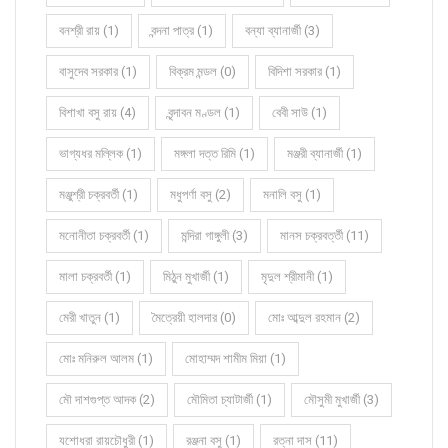
বনশ্রী রায় (1)
বন্দনা পাত্র (1)
বন্যা ব্যানার্জী (3)
বাসুদেব সরকার (1)
বিক্রম মন্ডল (0)
বিদিশা সরকার (1)
বিশাখা বসু রায় (4)
বৃন্দাবন মণ্ডল (1)
বেবী সাউ (1)
ভাগ্যধর মল্লিক (1)
মঙ্গলা দত্ত রিমি (1)
মঞ্জরী ব্যানার্জী (1)
মঞ্জুশ্রী চক্রবর্তী (1)
মধুপর্ণা বসু (2)
মনালি বসু (1)
মনোনীতা চক্রবর্তী (1)
মন্দিরা গাঙ্গুলী (3)
মানস চক্রবর্ত্তী (11)
মালা চক্রবর্তী (1)
মিঠুন মুখার্জী (1)
মৃদুল শ্রীমানী (1)
মেরী খাতুন (1)
মৈত্রেয়ী হালদার (0)
মোঃ আব্দুল রহমান (2)
মোঃ মনিরুল আলম (1)
মোহাম্মদ শামীম মিয়া (1)
মৌ দাশগুপ্ত আদক (2)
মৌমিতা চ্যাটার্জী (1)
মৌসুমী মুখার্জী (3)
যশোধরা রায়চৌধুরী (1)
রঞ্জনা বসু (1)
রত্না দাস (11)