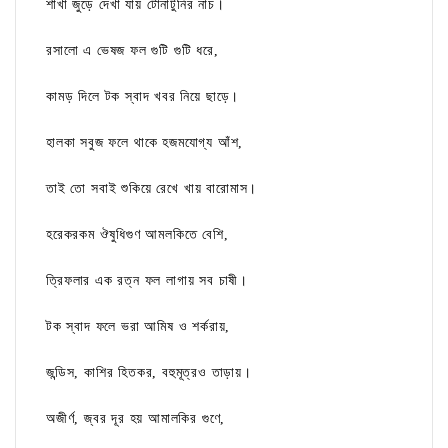
শাখা জুড়ে দেখা যায় টোনাটুনির নাচ।
রসালো এ ভেষজ ফল গুটি গুটি ধরে,
কামড় দিলে টক স্বাদ খবর নিয়ে ছাড়ে।
হালকা সবুজ ফলে থাকে হজমযোগ্য আঁশ,
তাই তো সবাই শুকিয়ে রেখে খায় বারোমাস।
হরেকরকম ঔষুধিগুণ আমলকিতে বেশি,
ত্রিফলার এক রত্ন ফল লাগায় সব চাষী।
টক স্বাদ ফলে ভরা আমিষ ও শর্করায়,
জন্ডিস, কাশির হিতকর, বহুমূত্রও তাড়ায়।
অজীর্ণ, জ্বর দূর হয় আমালকির গুণে,