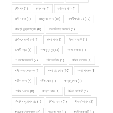
রবীন বসু (1)
রমেশ দে (4)
রহিত ঘোষাল (4)
রাখী সরদার (1)
রাজকুমার ঘোষ (18)
রাজদীপ ভট্টাচার্য (17)
রাজশ্রী বন্দ্যোপাধ্যায় (8)
রাজশ্রী রাহা চক্রবর্তী (1)
রামকিশোর ভট্টাচার্য (1)
রিম্পা নাথ (1)
রীতা চক্রবর্তী (1)
রূপালী দত্ত (1)
লোপামুদ্রা কুন্ডু (4)
শংকর হালদার (1)
শংকরনাথ চক্রবর্তী (2)
শমিত কর্মকার (1)
শমিতা ভট্টাচার্য (1)
শমীক জয় সেনগুপ্ত (1)
শম্পা রায় বোস (10)
শম্পা সামন্ত (3)
শর্মিলা ঘোষ (6)
শর্মিষ্ঠা ঘোষ (1)
শান্তনু ঘোষ (1)
শামীম নওয়াজ (0)
শাশ্বত বোস (1)
শিঞ্জিনী চ্যাটার্জী (1)
শিবাশিস মুখোপাধ্যায় (1)
শিশির আজম (1)
শীতল বিশ্বাস (3)
শুভঙ্কর চট্টোপাধ্যায় (6)
শুভঙ্কর পাল (1)
শুভদীপ চক্রবর্তী (1)