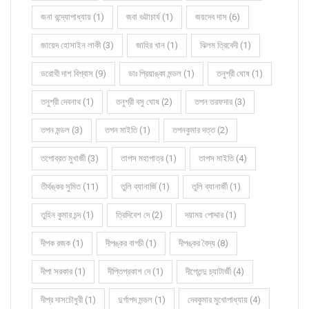
জনা বন্দ্যোপাধ্যায় (1)
জবা ভট্টাচার্য (1)
জয়দেব দাস (6)
জায়েদ হোসাইন লাকী (3)
জাহির খান (1)
ঝিলম ত্রিবেদী (1)
ডরোথী দাশ বিশ্বাস (9)
ডাঃ প্রিয়াঙ্কা মন্ডল (1)
তনুশ্রী ঘোষ (1)
তনুশ্রী দেবনাথ (1)
তনুশ্রী বসু ঘোষ (2)
তপন তরফদার (3)
তপন মন্ডল (3)
তপন মাইতি (1)
তপনকুমার দত্ত (2)
তপোব্রত মুখার্জী (3)
তাপস মহাপাত্র (1)
তাপস মাইতি (4)
তীর্থঙ্কর সুমিত (11)
তুলি ব্যানার্জি (1)
তুলি ব্যানার্জী (1)
তুহিন কুমার চন্দ (1)
ত্রিদিবেশ দে (2)
দয়াময় পোদ্দার (1)
দীপক রজক (1)
দীপঙ্কর বাগচী (1)
দীপঙ্কর বৈদ্য (8)
দীপা সরকার (1)
দীপ্তিপ্রকাশ দে (1)
দীপ্তেন্দু চ্যাটার্জী (4)
দীপ্র দাসচৌধুরী (1)
দুর্গাপদ মন্ডল (1)
দেবকুমার মুখোপাধ্যায় (4)