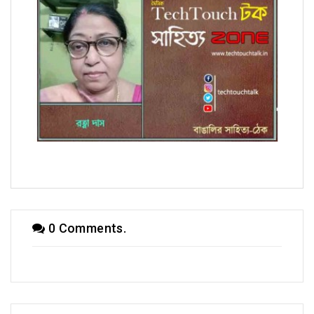
অণুগল্পে রত্না দাস
0 Comments.