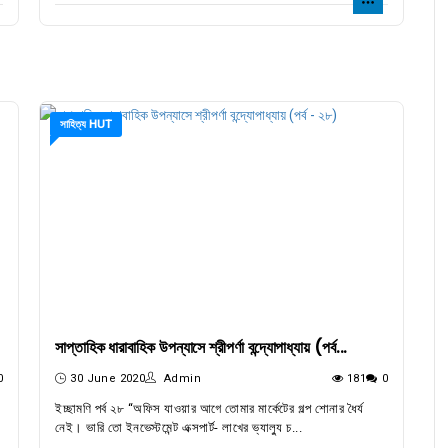
সাহিত্য HUT
সাপ্তাহিক ধারাবাহিক উপন্যাসে শ্রীপর্ণা বন্দ্যোপাধ্যায় (পর্ব...
0
30 June 2020
Admin
181
0
ইচ্ছামণি পর্ব ২৮ “অফিস যাওয়ার আগে তোমার মার্কেটের গল্প শোনার ধৈর্য
নেই। ভারি তো ইনভেস্টমেন্ট এক্সপার্ট- লাখের ভ্যাল্যু চ...