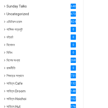
Sunday Talks
640
Uncategorized
6738
এডিটরস চয়েস
824
পাক্ষিক পত্রপুট
0
বইচর্চা
0
বিনোদন
0
বিবিধ
0
বিশেষ সংখ্যা
2686
রাজনীতি
0
শিকড়ের সন্ধানে
731
সাহিত্য Cafe
1321
সাহিত্য Droom
1488
সাহিত্য Hoichoi
1027
সাহিত্য Hut
1769