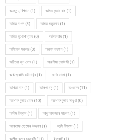
অমলেন্দু বিশ্বাস (1)
অমিত কুমার রায় (1)
অমিত বাগল (3)
অমিত মজুমদার (1)
অমিত মুখোপাধ্যায় (0)
অমিত রায় (1)
অমিতাভ সরকার (0)
অরণ্য রহমান (1)
অরিত্রা জুন ঘোষ (1)
অরুণিমা চ্যাটার্জী (1)
অর্কজ্যোতি ভট্টাচার্য্য (1)
অর্ণব সাহা (1)
অর্পিতা দাস (1)
অলিপা বসু (1)
অংশুদেব (11)
অশোক কুমার ঘোষ (10)
অশোক কুমার সাধুখাঁ (0)
অসীম বিশ্বাস (1)
আবু আফজাল সালেহ (1)
আলতাফ হোসেন উজ্জ্বল (1)
আল্পি বিশ্বাস (1)
আশীষ কুমার চক্রবর্তী (11)
ইত্যাদি (1)