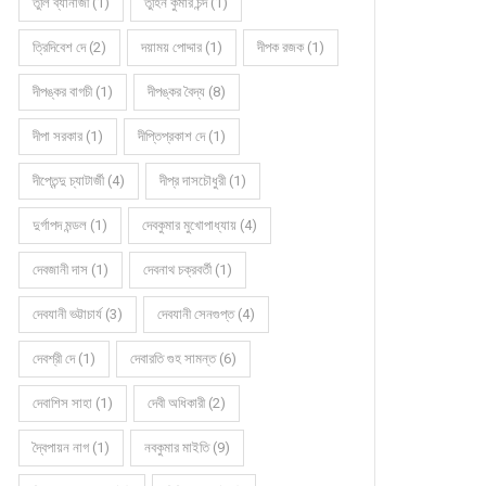
তুলি ব্যানার্জী (1)
তুহিন কুমার চন্দ (1)
রম‍্যকথায় মৃদুল শ্রীমানী
গল্পে শুভাঞ্জন চট্টোপাধ্যায়
ত্রিদিবেশ দে (2)
দয়াময় পোদ্দার (1)
দীপক রজক (1)
দীপঙ্কর বাগচী (1)
দীপঙ্কর বৈদ্য (8)
দীপা সরকার (1)
দীপ্তিপ্রকাশ দে (1)
দীপ্তেন্দু চ্যাটার্জী (4)
দীপ্র দাসচৌধুরী (1)
দুর্গাপদ মন্ডল (1)
দেবকুমার মুখোপাধ্যায় (4)
দেবজানী দাস (1)
দেবনাথ চক্রবর্তী (1)
দেবযানী ভট্টাচার্য (3)
দেবযানী সেনগুপ্ত (4)
দেবশ্রী দে (1)
দেবারতি গুহ সামন্ত (6)
দেবাশিস সাহা (1)
দেবী অধিকারী (2)
দ্বৈপায়ন নাগ (1)
নবকুমার মাইতি (9)