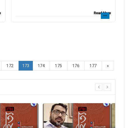
e
Read More
172
173
174
175
176
177
»
prev
next
সাপ্তাহিক ধারাবাহিক উপন্যাসে উজ্জ্বল কুমার মল্লিক