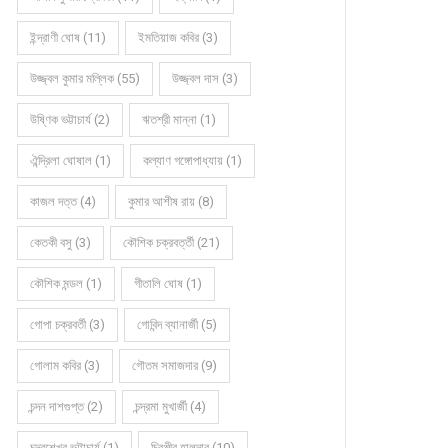
ইন্দ্রাণী ঘোষ (11)
ইমতিয়াজ কবির (3)
উজ্জ্বল কুমার মল্লিক (55)
উজ্জ্বল দাস (3)
উষ্ণিক ভট্টাচার্য (2)
ঋতশ্রী মান্না (1)
ঐন্দ্রিলা ঘোষাল (1)
কল্যাণ গঙ্গোপাধ্যায় (1)
কাজল দত্ত (4)
কুমার আশীষ রায় (8)
কেতকী বসু (3)
কৌশিক চক্রবর্ত্তী (21)
কৌশিক মন্ডল (1)
গীতালি ঘোষ (1)
গোপা চক্রবর্তী (3)
গোবিন্দ ব্যানার্জী (5)
গোলাম কবির (3)
গৌতম সমাজদার (9)
চন্দন দাশগুপ্ত (2)
চন্দ্রমা মুখার্জী (4)
চন্দ্রশেখর ভট্টাচার্য (1)
চিরঞ্জীব হালদার (10)