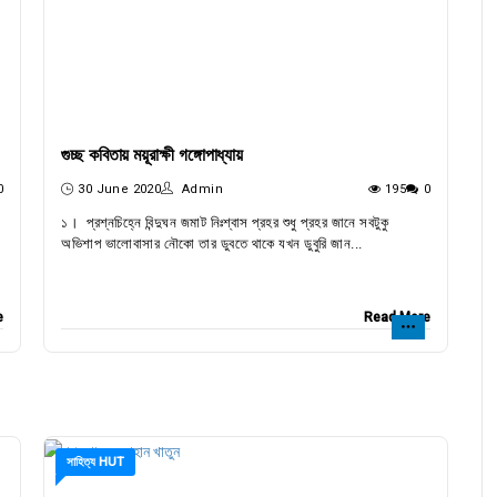
গুচ্ছ কবিতায় ময়ূরাক্ষী গঙ্গোপাধ্যায়
0
30 June 2020
Admin
195
0
১। প্রশ্নচিহ্নে বিন্দুঘন জমাট নিঃশ্বাস প্রহর শুধু প্রহর জানে সবটুকু
অভিশাপ ভালোবাসার নৌকো তার ডুবতে থাকে যখন ডুবুরি জান...
e
Read More
সাহিত্য HUT