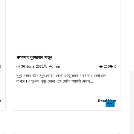
গল্পকথায় নুরজাহান খাতুন
0
30 June 2020
Admin
205
0
নূপুর অভয় হঠাৎ নূপুর জোড়া দেখে একটু চমকে যায় ! তার চেনা চেনা
লাগছে ! এইরকম নূপুর জোড়া তো সেদিন শ্যামলী মেয়ের...
e
Read More