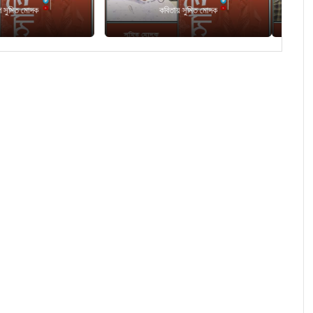
ছোটগল্পে সাহানা
(পর্ব - ১৮)