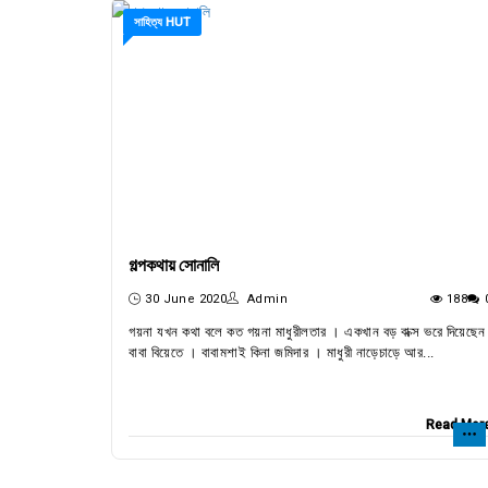
সাহিত্য HUT
গল্পকথায় সোনালি
30 June 2020
Admin
188
গয়না যখন কথা বলে কত গয়না মাধুরীলতার । একখান বড় বাক্স ভরে দিয়েছেন
বাবা বিয়েতে । বাবামশাই কিনা জমিদার । মাধুরী নাড়েচাড়ে আর...
Read Mor