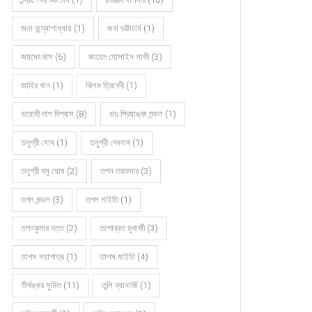
জনা বন্দ্যোপাধ্যায় (1)
জবা ভট্টাচার্য (1)
জয়দেব দাস (6)
জায়েদ হোসাইন লাকী (3)
জাহির খান (1)
ঝিলম ত্রিবেদী (1)
ডরোথী দাশ বিশ্বাস (8)
ডাঃ প্রিয়াঙ্কা মন্ডল (1)
তনুশ্রী ঘোষ (1)
তনুশ্রী দেবনাথ (1)
তনুশ্রী বসু ঘোষ (2)
তপন তরফদার (3)
তপন মন্ডল (3)
তপন মাইতি (1)
তপনকুমার দত্ত (2)
তপোব্রত মুখার্জী (3)
তাপস মহাপাত্র (1)
তাপস মাইতি (4)
তীর্থঙ্কর সুমিত (11)
তুলি ব্যানার্জি (1)