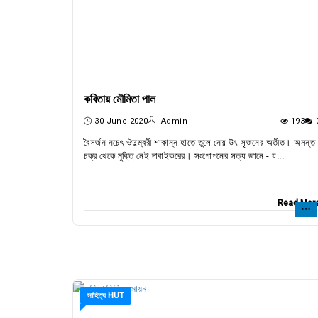
কবিতায় মৌমিতা পাল
30 June 2020
Admin
193
বৈসর্জন নচেৎ ঔদুম্বরী শাকান্ন হাতে তুলে নেয় উৎ-সৃজনের অতীত। অনন্ত
চক্র থেকে মুক্তি নেই দাবাইকরের। সংগোপনের সত্য জানে - য...
Read Mor
সাহিত্য HUT