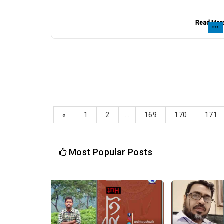
Read Mor
«
1
2
...
169
170
171
Most Popular Posts