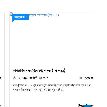
সাহিত্য HUT
সাপ্তাহিক ধারাবাহিকে চার অক্ষর (পর্ব - ১১)
0
30 June 2020
Admin
177
0
রাজপুত্রের গল্প ১১ প্রায় আট ফুট রকম উঁচু দুটো গাম্বাট বাকু নিজেদের মধ্যে
ধস্তাধস্তি করছে। নাহ, দৃশ্যত সেটা খুব স্বর্গীয়...
e
Read More