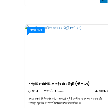
সাহিত্য HUT
সাপ্তাহিক ধারাবাহিকে অর্ঘ্য রায় চৌধুরী (পর্ব - ১৭)
30 June 2020
Admin
188
মুনকে লেখা‌ চিঠিগুলোর থেকে সতেরো সূদীর্ঘ রজনীর পর যেমন দিবাকর তাঁর
প্রসন্ন দ‍্যুতির সংস্পর্শে বিশ্বজগৎকে আলোকিত ক...