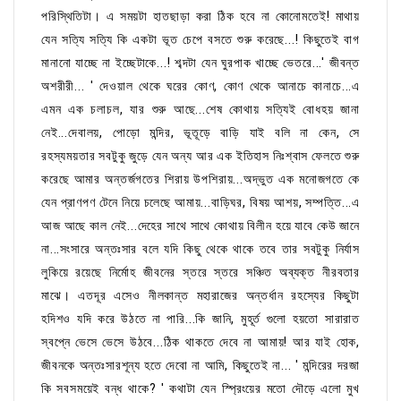
পরিস্থিতিটা। এ সময়টা হাতছাড়া করা ঠিক হবে না কোনোমতেই! মাথায়
যেন সত্যি সত্যি কি একটা ভূত চেপে বসতে শুরু করেছে...! কিছুতেই বাগ
মানানো যাচ্ছে না ইচ্ছেটাকে...! শব্দটা যেন ঘুরপাক খাচ্ছে ভেতরে...' জীবন্ত
অশরীরী... ' দেওয়াল থেকে ঘরের কোণ, কোণ থেকে আনাচে কানাচে...এ
এমন এক চলাচল, যার শুরু আছে...শেষ কোথায় সত্যিই বোধহয় জানা
নেই...দেবালয়, পোড়ো মন্দির, ভূতূড়ে বাড়ি যাই বলি না কেন, সে
রহস্যময়তার সবটুকু জুড়ে যেন অন্য আর এক ইতিহাস নিঃশ্বাস ফেলতে শুরু
করেছে আমার অন্তর্জগতের শিরায় উপশিরায়...অদ্ভুত এক মনোজগতে কে
যেন প্রাণপণ টেনে নিয়ে চলেছে আমায়...বাড়িঘর, বিষয় আশয়, সম্পত্তি...এ
আজ আছে কাল নেই...দেহের সাথে সাথে কোথায় বিলীন হয়ে যাবে কেউ জানে
না...সংসারে অন্তঃসার বলে যদি কিছু থেকে থাকে তবে তার সবটুকু নির্যাস
লুকিয়ে রয়েছে নির্মোহ জীবনের স্তরে স্তরে সঞ্চিত অব্যক্ত নীরবতার
মাঝে। এতদূর এসেও নীলকান্ত মহারাজের অন্তর্ধান রহস্যের কিছুটা
হদিশও যদি করে উঠতে না পারি...কি জানি, মুহূর্ত গুলো হয়তো সারারাত
স্বপ্নে ভেসে ভেসে উঠবে...ঠিক থাকতে দেবে না আমায়! আর যাই হোক,
জীবনকে অন্তঃসারশূন্য হতে দেবো না আমি, কিছুতেই না... ' মন্দিরের দরজা
কি সবসময়েই বন্ধ থাকে? ' কথাটা যেন স্প্রিংয়ের মতো দৌড়ে এলো মুখ