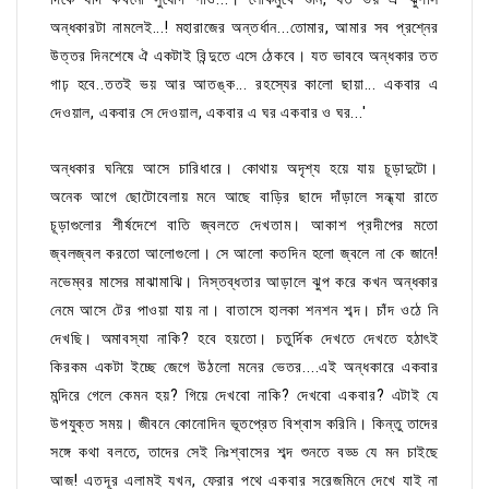
অন্ধকারটা নামলেই...! মহারাজের অন্তর্ধান...তোমার, আমার সব প্রশ্নের
উত্তর দিনশেষে ঐ একটাই বিন্দুতে এসে ঠেকবে। যত ভাববে অন্ধকার তত
গাঢ় হবে..ততই ভয় আর আতঙ্ক... রহস্যের কালো ছায়া... একবার এ
দেওয়াল, একবার সে দেওয়াল, একবার এ ঘর একবার ও ঘর...'
অন্ধকার ঘনিয়ে আসে চারিধারে। কোথায় অদৃশ্য হয়ে যায় চূড়াদুটো।
অনেক আগে ছোটোবেলায় মনে আছে বাড়ির ছাদে দাঁড়ালে সন্ধ্যা রাতে
চূড়াগুলোর শীর্ষদেশে বাতি জ্বলতে দেখতাম। আকাশ প্রদীপের মতো
জ্বলজ্বল করতো আলোগুলো। সে আলো কতদিন হলো জ্বলে না কে জানে!
নভেম্বর মাসের মাঝামাঝি। নিস্তব্ধতার আড়ালে ঝুপ করে কখন অন্ধকার
নেমে আসে টের পাওয়া যায় না। বাতাসে হালকা শনশন শব্দ। চাঁদ ওঠে নি
দেখছি। অমাবস্যা নাকি? হবে হয়তো। চতুর্দিক দেখতে দেখতে হঠাৎই
কিরকম একটা ইচ্ছে জেগে উঠলো মনের ভেতর....এই অন্ধকারে একবার
মন্দিরে গেলে কেমন হয়? গিয়ে দেখবো নাকি? দেখবো একবার? এটাই যে
উপযুক্ত সময়। জীবনে কোনোদিন ভূতপ্রেত বিশ্বাস করিনি। কিন্তু তাদের
সঙ্গে কথা বলতে, তাদের সেই নিঃশ্বাসের শব্দ শুনতে বড্ড যে মন চাইছে
আজ! এতদূর এলামই যখন, ফেরার পথে একবার সরেজমিনে দেখে যাই না