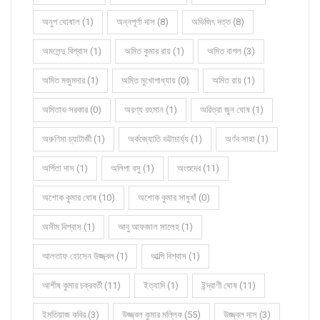
অনুপ ঘোষাল (1)
অন্নপূর্ণা দাস (8)
অভিজিৎ দত্ত (8)
অমলেন্দু বিশ্বাস (1)
অমিত কুমার রায় (1)
অমিত বাগল (3)
অমিত মজুমদার (1)
অমিত মুখোপাধ্যায় (0)
অমিত রায় (1)
অমিতাভ সরকার (0)
অরণ্য রহমান (1)
অরিত্রা জুন ঘোষ (1)
অরুণিমা চ্যাটার্জী (1)
অর্কজ্যোতি ভট্টাচার্য্য (1)
অর্ণব সাহা (1)
অর্পিতা দাস (1)
অলিপা বসু (1)
অংশুদেব (11)
অশোক কুমার ঘোষ (10)
অশোক কুমার সাধুখাঁ (0)
অসীম বিশ্বাস (1)
আবু আফজাল সালেহ (1)
আলতাফ হোসেন উজ্জ্বল (1)
আল্পি বিশ্বাস (1)
আশীষ কুমার চক্রবর্তী (11)
ইত্যাদি (1)
ইন্দ্রাণী ঘোষ (11)
ইমতিয়াজ কবির (3)
উজ্জ্বল কুমার মল্লিক (55)
উজ্জ্বল দাস (3)