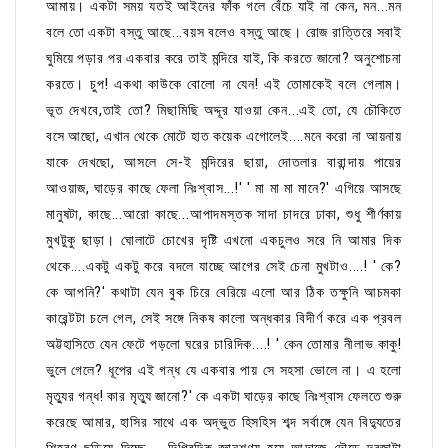
আমায়। একটা সময় যতই আইনের ফাঁক গলে বেঁচে যাই না কেন, মন...মন
বলে তো একটা বস্তু আছে...বয়স বলেও বস্তু আছে। রোজ রাত্তিরে সবাই
ঘুমিয়ে পড়ার পর একবার করে তাই মন্দিরে যাই, কি করতে জানো? অনুশোচনা
করতে। চুপ! একথা কাউকে বোলো না যেন! এই তোমাকেই বলে গেলাম।
ভূত দেখবে,তাই তো? মিছামিছি অদ্দূর যাওয়া কেন...এই তো, যে চৌকিতে
বসে আছো, এখান থেকে মোটে হাত কয়েক এগোলেই....মনে করো না আয়নায়
যাকে দেখছো, আসলে সে-ই মন্দিরের ছায়া, দোতলার বারান্দায় পায়ের
আওয়াজ, ঘাড়ের কাছে ফেলা নিঃশ্বাস...!' ' মা মা মা মানে?' এগিয়ে আসছে
মানুষটা, কাছে...আরো কাছে...আপাদমস্তক সাদা চাদরে ঢাকা, শুধু শীর্ণকায়
মুখটুকু ছাড়া। ঘোলাটে চোখের দৃষ্টি এখনো একচুলও সরে নি আমার দিক
থেকে....একটু একটু করে বদলে যাচ্ছে আগের সেই চেনা মুখটাও....! ' কে?
কে আপনি?' কথাটা যেন বুক চিরে বেরিয়ে এলো আর ঠিক তক্ষুনি আচমকা
কারেন্টটা চলে গেল, সেই সঙ্গে নিকষ কালো অন্ধকার বিদীর্ণ করে এক প্রবল
অট্টহাসিতে যেন ফেটে পড়লো ঘরের চারিদিক....! ' কেন তোমার নীলাভ কাকু!
ভুলে গেলে? ধূপের এই গন্ধ যে একবার পায় সে সহসা ভোলে না। এ হলো
মৃত্যুর গন্ধ! কার মৃত্যু জানো?' কে একটা ঘাড়ের কাছে নিঃশ্বাস ফেলতে শুরু
করেছে আমার, হাসির সাথে এক অদ্ভুত হিসহিস শব্দ সর্বাঙ্গে যেন বিদ্যুতের