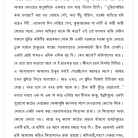
আমার ভেতরের মানুষটাকে একবার যেন পড়ে নিলেন তিনি। ' চুরিচামারির
কথা বলছো? অত বড় লোহার গেট, অত উঁচু পাঁচিল...তর্কের খাতিরে যদি
ধরেও নিই...এতগুলো দিন পেরিয়ে গেল, কৃষ্ণরাজের গা ভর্তি ঐ ভারী ভারী
সোনার গয়না..সেসব অবিকৃত থাকে কি করে? এই তো শুনলাম নাকি সেদিন
সকালে মন্দির কমিটির কয়েকজন লোক কি একটা দরকারে দরজা খুলে ভেতরে
ঢুকে দ্যাখে ঠাকুরের গায়ের গয়নাপত্তর যেমনকারটা ছিল ঠিক তেমনি।
একটা ছোট্ট পাথরও এদিক ওদিক হয় নি। কেন জানো? অভিশাপের ভয়ে।
যে ওতে হাত বাড়াতে যাবে সে ই ছারখার হবে। জীবনে চরম বিপর্যয় নিশ্চিত।
এ স্বপ্নাদেশ আমাদের ঠাকুর মশাই পেয়েছিলেন বহুবছর আগে। আমার
তখন মন্দিরে নিত্য যাতায়াত। আর এখন, সে মন্দির নিজেই ইতিহাস হয়ে
গেছে। খবর হলে সে খবর চাপা থাকে না। ঠিক মাটি ফুঁড়ে বেরোবেই...'
বলতে বলতে এক পা এক পা করে এগিয়ে যান নীলাভ কাকু, উল্টোমুখো একটা
পুরোনো কাঠের দেরাজের সোজাসুজি জানলার পাশে দেওয়ালের কোণের দিকে।
সেখানে একটা নকশা করা শ্বেতপাথরের সিংহাসন রাখা। যে সিংহাসনে অন্য
কোনো দেবতা নয়। আছে শুধু কালো কাঠের ফ্রেমে বাঁধানো রামঠাকুরের
একটি ছবি, যে ছবিটা এর আগে আমার নজরে পড়ে নি। ঠিক এরকমই একটা
ছবি আমাদের বাড়ির সিংহাসনেও রাখা রয়েছে। জটাধারী,পরণে গেরুয়া বসন,