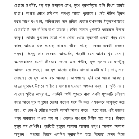
চেয়ারে উপবিষ্ট, বড় বড় উজ্জ্বল চোখ, মুখে প্রশান্তির হাসি কিংবা তারই
ছায়া। আমার চোখে ছবিখানা অবশ্য আরো পুরোনো। সেই পঁচিশ ত্রিশ
বছর আগে যখন মা, কাকিমাদের সঙ্গে মন্দিরে যেতাম তখনকার ঠাকুরমশাইয়ের
চেহারাটাই যেন বাঁধিয়ে রাখা হয়েছে। ছবির সামনে ধূপকাঠি ধরাচ্ছেন নীলাভ
কাকু। ধোঁয়ার কুন্ডলির মতো পাক খেতে খেতে ক্রমশই একটা গন্ধ যেন
কাছে আসতে শুরু করেছে আমার...ভীষণ কাছে। কেমন একটা অগুরুর
গন্ধ। কিন্তু তার থেকেও আশ্চর্যের, গন্ধটা যেন আমার খুব চেনা।
অনেককালের চেনা! জীবনের কোনো এক গভীর, সূক্ষ স্তরে যে ছাপটুকু
আজও রয়ে গেছে। বহু যুগ আগের হারিয়ে যাওয়া একটা ছবি। দাদু মারা
গেছেন। সে মুখ আজ বড় আবছা। আশপাশের ছবি তো আরো আবছা।
দাদুর মৃতদেহ উঠানে শায়িত। হাওয়ায় ছড়ানো অগুরুর গন্ধ...। স্মৃতি নয়।
এ যেন স্মৃতির আঘ্রাণ... এতটাই স্পষ্ট! পুড়তে থাকা একটা ধূপকাঠি চল্লিশ
বছর আগে মৃত মানুষের দেহের গন্ধের সঙ্গে কি করে এমনভাবে সংপৃক্ত হয়ে
যায় , তা যেন ঐ ধোঁয়ার মতোই অস্পষ্ট আমার কাছে। হতে পারে, এই ধরনের
গন্ধ সচারাচর পাওয়া যায় না। পেলেও হাওয়ায় বিলীন হয়ে যায়। জীবনে
মৃত্যু কম দেখিনি। প্রতিটি মৃত্যুর আলাদা আলাদা গন্ধ। আলাদা আলাদা
অনুভব। সময়ের নিয়মে একদিন স্বাভাবিক হয়ে গিয়েছে সেসব নিজে