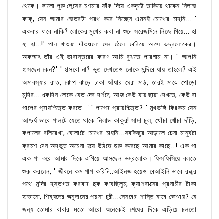
থেকে। কালো পুরু লেন্সের চশমার ফাঁক দিয়ে একদৃষ্টে তাকিয়ে থাকেন নিলাভ
কাকু, যেন আমার ভেতরটা পরখ করে নিচ্ছেন এমনই চোখের চাহনি... '
একবার যাবে নাকি? লোকের মুখের কথা না শুনে সরেজমিনে নিজে গিয়ে... হা
হা হা...!' পান খাওয়া দাঁতগুলো যেন ঠেলে বেরিয়ে আসে ভদ্রলোকের।
অকস্মাৎ তাঁর এই ভাবান্তরের কারণ আমি বুঝতে পারলাম না। ' আপনি
হাসছেন কেন?' ' হাসবো না? ভূত দেখতেও লোকে মন্দিরে যায় তাহলে? এই
অমাবস্যার রাত, ঝোপ ঝাড়ে ঢাকা আঁধার ঘেরা মাঠ, তারই মাঝে পোড়ো
মন্দির....একদিন লোকে যেত দেব দর্শনে, আজ কেউ যায় ছায়া দেখতে, কেউ বা
পাপের প্রায়শ্চিত্ত করতে...' ' পাপের প্রায়শ্চিত্ত? ' মুখভঙ্গি কিরকম যেন
আশ্চর্য ভাবে পালটে যেতে থাকে নিলাভ কাকুর! সাদা চুল, খোঁচা খোঁচা দাঁড়ি,
কপালের বলিরেখা, ঘোলাটে চোখের চাহনি...সবকিছুর আড়ালে চেনা মানুষটা
ক্রমশ যেন অদ্ভুত অচেনা হয়ে উঠতে শুরু করেছে আমার কাছে...! এক পা
এক পা করে আমার দিকে এগিয়ে আসছেন ভদ্রলোক। ফিসফিসিয়ে বলতে
শুরু করলেন, ' জীবনে কম পাপ করিনি..আইনজ্ঞ হয়েও বেআইনি ভাবে রন্ধ্র
পথে মন্দির হস্তগত করবার ছক কষেছিলুম, ক্যাশবাক্সের প্রনামীর টাকা
হাতানো, শিষ্যদের অনুদানের পয়সা চুরী...সেসবের শাস্তি যাবে কোথায়? যে
জন্য তোমার বাবার মতো আরো অনেকেই শেষের দিকে এড়িয়ে চলতো