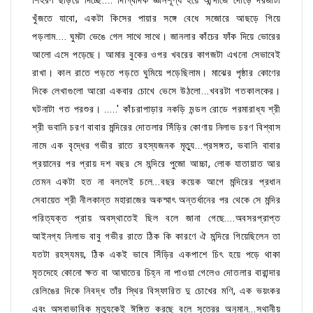
শিহরণ ছড়িয়ে দিচ্ছে.... দিগ্বিদিক জ্ঞানশূণ্য হয়ে আন্দাজে দৌড়ে দরজাটা
খুঁজতে যাবো, একটা কিসের পায়ার সঙ্গে বেধে সজোরে আছড়ে গিয়ে
পড়লাম.... ঘুমটা ভেঙে গেল সাথে সাথে। জানলার কাঁচের ফাঁক দিয়ে ভোরের
আলো এসে পড়েছে। আমার বুকের ওপর খবরের কাগজটা এখনো সেভাবেই
রাখা। কাল রাতে পড়তে পড়তে ঘুমিয়ে পড়েছিলাম। মাঝের পৃষ্ঠার কোণের
দিকে লেখাগুলো আরো একবার চোখে ভেসে উঠলো...খবরটা গতকালকের।
ঘটনাটা গত পরশুর। .....' কাঁচরাপাড়ার নকড়ি মন্ডল রোডে পরমারাধ্য শ্রী
শ্রী ভবানি চরণ বাবার মন্দিরের দোতলার সিঁড়ির কোণায় নিলাভ চরণ বিশ্বাস
নামে এক বৃদ্ধের গভীর রাতে রহস্যজনক মৃত্যু...প্রসঙ্গত, ভবানি বাবার
প্রয়ানের পর প্রায় দশ বছর সে মন্দিরে পুজো আচ্চা, লোক যাতায়াত আর
তেমন একটা হত না বললেই চলে...বছর কয়েক আগে মন্দিরের প্রধান
সেবায়েত শ্রী নীলকান্ত মহারাজের অকস্মাৎ অন্তর্ধানের পর থেকে সে মন্দির
পরিত্যক্ত প্রায় অবস্থাতেই ছিল বলে জানা গেছে....অবসরপ্রাপ্ত
আইনগ্য নিলাভ বাবু গভীর রাতে ঠিক কি কারণে ঐ মন্দিরে গিয়েছিলেন তা
যতটা রহস্যময়, ঠিক একই ভাবে সিঁড়ির একপাশে চিৎ হয়ে পড়ে থাকা
মৃতদেহে কোনো ক্ষত বা আঘাতের চিহ্ন না পাওয়া গেলেও দোতলার বারান্দার
রেলিঙের দিকে নিবদ্ধ তাঁর স্থির বিস্ফারিত দু চোখের মণি, এক ভয়ংকর
এবং অস্বাভাবিক মৃত্যুকেই ঈঙ্গিত করছে বলে সূত্রের অনুমান...স্থানীয়