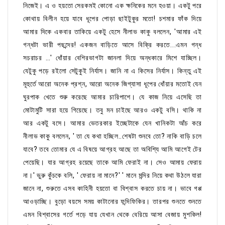
নিজেই। এ ও হয়তো সেরকমই কোনো এক ক্ষনিকের মনে হওয়া। একটু পরে
কোথায় বিলীন হয়ে যাবে ধূপের পোড়া ছাইটুকুর মতো! চশমার ফাঁক দিয়ে
আমার দিকে একবার তাকিয়ে একটু হেসে নীলাভ কাকু বললেন, 'আমার এই
গন্ধটা ভারী পছন্দের! একজন বাড়িতে আসে বিক্রি করতে...এমন গন্ধ
সচরাচর …' ধোঁয়ার বেশিরভাগটা জানলা দিয়ে অন্ধকারে মিশে যাচ্ছিল।
যেটুকু পড়ে রইলো সেটুকুই নির্যাস। জানি না এ কিসের নির্যাস। কিন্তু এই
মূহুর্তে আরো অনেক প্রশ্ন, আরো অনেক জিগ্যাসা ধূপের ধোঁয়ার মতোই যেন
ঘুরপাক খেতে শুরু করেছে আমার চারিপাশে। যে কাজ নিয়ে এসেছি তা
মোটামুটি সারা হয়ে গিয়েছে। তবু মন চাইছে আরও একটু বসি। থাকি না
আর একটু বসে। আমার ভেতরকার ইচ্ছেটাকে যেন খানিকটা আঁচ করে
নীলাভ কাকু বললেন, ' তা যে কথা হচ্ছিল..শেষটা শুনবে তো? নাকি বাড়ি চলে
যাবে? তবে তোমার যে এ বিষয়ে আগ্রহ আছে তা অবিশ্যি আমি আগেই টের
পেয়েছি। যার আগ্রহ রয়েছে তাকে আমি ফেরাই না। সেও আমায় ফেরায়
না।' ভুরু কুঁচকে বলি, ' ফেরায় না মানে?' ' মানে মন্দির নিয়ে কথা উঠলে যারা
জানে না, শুরুতে এসব কাহিনী হয়তো বা বিশ্বাস করতে চায় না। ভাবে গপ্প
আওড়াচ্ছি। বুড়ো বয়সে সময় কাটানোর ফন্দিফিকির। তারপর শুনতে শুনতে
এমন বিশ্বাসের গর্তে পড়ে যায় যেখান থেকে বেরিয়ে আসা বেজায় মুশকিল!