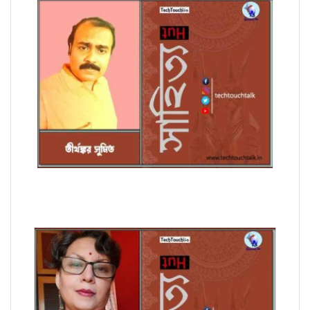
অণুগল্পে তীর্থঙ্কর সুমিত