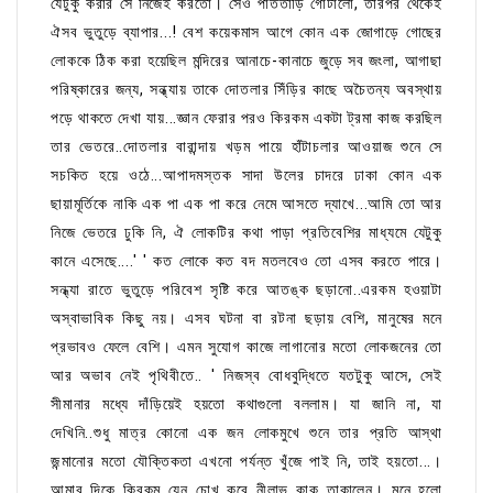
যেটুকু করার সে নিজেই করতো। সেও পাততাড়ি গোটালো, তারপর থেকেই
ঐসব ভুতুড়ে ব্যাপার...! বেশ কয়েকমাস আগে কোন এক জোগাড়ে গোছের
লোককে ঠিক করা হয়েছিল মন্দিরের আনাচে-কানাচে জুড়ে সব জংলা, আগাছা
পরিষ্কারের জন্য, সন্ধ্যায় তাকে দোতলার সিঁড়ির কাছে অচৈতন্য অবস্থায়
পড়ে থাকতে দেখা যায়...জ্ঞান ফেরার পরও কিরকম একটা ট্রমা কাজ করছিল
তার ভেতরে..দোতলার বারান্দায় খড়ম পায়ে হাঁটাচলার আওয়াজ শুনে সে
সচকিত হয়ে ওঠে...আপাদমস্তক সাদা উলের চাদরে ঢাকা কোন এক
ছায়ামূর্তিকে নাকি এক পা এক পা করে নেমে আসতে দ্যাখে...আমি তো আর
নিজে ভেতরে ঢুকি নি, ঐ লোকটির কথা পাড়া প্রতিবেশির মাধ্যমে যেটুকু
কানে এসেছে....' ' কত লোকে কত বদ মতলবেও তো এসব করতে পারে।
সন্ধ্যা রাতে ভুতুড়ে পরিবেশ সৃষ্টি করে আতঙ্ক ছড়ানো..এরকম হওয়াটা
অস্বাভাবিক কিছু নয়। এসব ঘটনা বা রটনা ছড়ায় বেশি, মানুষের মনে
প্রভাবও ফেলে বেশি। এমন সুযোগ কাজে লাগানোর মতো লোকজনের তো
আর অভাব নেই পৃথিবীতে.. ' নিজস্ব বোধবুদ্ধিতে যতটুকু আসে, সেই
সীমানার মধ্যে দাঁড়িয়েই হয়তো কথাগুলো বললাম। যা জানি না, যা
দেখিনি..শুধু মাত্র কোনো এক জন লোকমুখে শুনে তার প্রতি আস্থা
জন্মানোর মতো যৌক্তিকতা এখনো পর্যন্ত খুঁজে পাই নি, তাই হয়তো...।
আমার দিকে কিরকম যেন চোখ করে নীলাভ কাকু তাকালেন। মনে হলো