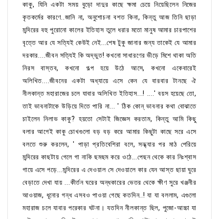
কাকু, যিনি একটা সময় বুড়ো দাদুর কাছে ক্ষমা চেয়ে নিয়েছিলেন নিজের
কৃতকর্মের কারণে..জানি না, অনুশোচনা বশত কিনা, কিন্তু আজ তিনি ছাড়া
মন্দিরের বহু পুরোনো কালের ইতিহাস তুলে ধরার মতো মানুষ আমার চারপাশের
বৃত্তে আর যে সত্যিই কেউই নেই...শেষ টুকু জানার জন্য তাকেই যে আমার
দরকার....জীবন সত্যিই কি অদ্ভুত! কখনো সাধারণের ভীড়ে মিশে থাকা অতি
নিরস বাস্তব, কখনো গল্প হয়ে উঠে আসে, কখনো একেবারেই
অলিখিত....জীবনের একটা অধ্যায়ে এসে কেন যে বারবার টানছে ঐ
নীলকান্ত মহারাজের চলে যাবার অলিখিত ইতিহাস...! ....' বয়স হয়েছে তো,
তাই ভাবনাটাকে উড়িয়ে দিতে পারি না... ' ঠিক কোন্ ভাবনার কথা বোঝাতে
চাইলেন নিলাভ কাকু? হয়তো সেটাই জিজ্ঞেস করতাম, কিন্তু আমি কিছু
বলার আগেই কাকু চোখগুলো বড় বড় করে আমার কিছুটা কাছে সরে এসে
বলতে শুরু করলেন, ' পাড়া প্রতিবেশিরা বলে, সন্ধ্যার পর মাঠ পেরিয়ে
মন্দিরের কাছটায় গেলে গা নাকি ছমছম করে ওঠে...পেছন থেকে কার নিঃশ্বাস
গায়ে এসে পড়ে...মন্দিরের এ দেওয়াল সে দেওয়ালে কার যেন আস্ত ছায়া ঘুরে
বেড়াতে দেখা যায় ...কীর্তন ঘরের অন্ধকারের ভেতর থেকে ক্ষীণ সুরে খঞ্জনীর
আওয়াজ, ধূনোর গন্ধ এসবও পাওয়া গেছে কতদিন..! যা যা বললাম, এগুলো
মহারাজ চলে যাবার পরেকার ঘটনা। যতদিন নীলকান্ত ছিল, পুজো-আচ্চা যা