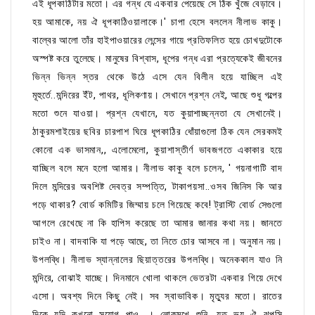
এই ধূপকাঠিটার মতো। এর গন্ধ যে একবার পেয়েছে সে ঠিক খুঁজে বেড়াবে।
হয় আমাকে, নয় ঐ ধূপকাঠিওয়ালাকে।' চাপা হেসে বললেন নীলাভ কাকু।
বাল্বের আলো তাঁর হাইপাওয়ারের লেন্সের গায়ে প্রতিফলিত হয়ে চোখদুটোকে
অস্পষ্ট করে তুলেছে। মানুষের বিশ্বাস, ধূপের গন্ধ এরা প্রত্যেকেই জীবনের
ভিন্ন ভিন্ন স্তর থেকে উঠে এসে যেন বিলীন হয়ে যাচ্ছিল এই
মূহুর্তে..মন্দিরের ইঁট, পাথর, ধূলিকণায়। সেখানে প্রশ্ন নেই, আছে শুধু গল্পের
মতো শুনে যাওয়া। প্রশ্ন যেখানে, যত কুয়াশাচ্ছন্নতা যে সেখানেই।
ঠাকুরমশাইয়ের ছবির চারপাশ ঘিরে ধূপকাঠির ধোঁয়াগুলো ঠিক যেন সেরকমই
কোনো এক ভাসমান,, এলোমেলো, কুয়াশাস্তীর্ণ ভাবজগতে একাকার হয়ে
যাচ্ছিল বলে মনে হলো আমার। নীলাভ কাকু বলে চলেন, ' গয়নাগাটি বাদ
দিলে মন্দিরের অবশিষ্ট দেবত্র সম্পত্তি, টাকাপয়সা..ওসব জিনিস কি আর
পড়ে থাকার? বোর্ড কমিটির জিম্মায় চলে গিয়েছে কবে! ট্রাস্টি বোর্ড সেগুলো
আগলে রেখেছে না কি হাপিস করেছে তা আমার জানার কথা নয়। জানতে
চাইও না। বাদবাকি যা পড়ে আছে, তা নিতে চোর আসবে না। অনুমান নয়।
উপলব্ধি। নীলাভ স্যান্নালের ছিয়াত্তরের উপলব্ধি। অনেককাল যাও নি
মন্দিরে, বোঝাই যাচ্ছে। দিনমানে খোলা থাকলে ভেতরটা একবার গিয়ে দেখে
এসো। অবশ্য দিনে কিছু নেই। সব স্বাভাবিক। মৃত্যুর মতো। রাতের
দিকে যদি কখনো সুযোগ পাও...। লোকমুখে শুনি, যত ভয় ঐ ঝুপসি