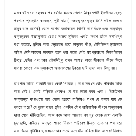
এসব ঘটনারও বহুবছর পর যেদিন শুনতে পেলাম ঠাকুরমশাই ইহজীবন ছেড়ে
পরপারে প্রস্থান করেছেন, পুরী ধাম ( যেহেতু জন্মসূত্রে তিনি কটক জেলার
মানুষ বলে শুনেছি) থেকে আগত জনাকয়েক বিশিষ্ট আচার্যগুরু এবং অন্যান্য
ভক্তবৃন্দের ইচ্ছানুসারে চেয়ার সমেত মন্দিরের একটা অংশে তাঁকে সমাধিস্থ
করা হয়েছে, মন্দিরে আজ স্রোতের মতো মানুষের ভীড়, টেলিভিশন চ্যানেলে
লাইভ টেলিকাস্টের মাধ্যমে তুলে ধরা হচ্ছে সেই মহাপ্রয়াণের নিরবচ্ছিন্ন
চিত্র...মন্দির এবং তার চৌহদ্দিটুকু তখন আমার কাছে জীবনের ভীড়ে মিশে
যাওয়া কোনো এক ফ্যাকাশে অ্যালবামের টুকরো ছবি ছাড়া আর কিছু নয়।
তারপরে আরো বারোটা বছর কেটে গিয়েছে। আমাদের সে যৌথ পরিবার আজ
আর নেই। একই বাড়িতে থেকেও যে যার মতো করে একা। মিউটেশন
সংক্রান্ত কাজগুলো হয়ে গেলে হয়তো বাড়িটাও কখন যে বদলে যায় কে
বলতে পারে? যে বুড়ো দাদুর মন্দির একদিন যৌথ পারিবারিক জীবনে অন্যরকম
ছায়া মেলে দাঁড়িয়েছিল, আজ কমে আসা আলোয় বহু দূর থেকে দেখা একাকি
চূড়াদুটো, বাইরের অদ্ভুত শান্ত নিরালা পরিবেশ চিন্তা চেতনার পথ ধরে
এক ভিন্ন পৃথিবীর ছায়াচ্ছন্নতার মাঝে এনে দাঁড় করিয়ে দিল আমায়! নিলাভ