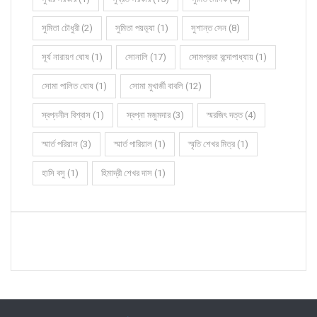
সুমিতা চৌধুরী (2)
সুমিতা পয়ড়্যা (1)
সুশান্ত সেন (8)
সূর্য নারায়ণ ঘোষ (1)
সোনালি (17)
সোমপ্রভা বন্দোপাধ্যায় (1)
সোমা পালিত ঘোষ (1)
সোমা মুখার্জী বাবলি (12)
স্বপ্ননীল বিশ্বাস (1)
স্বপ্না মজুমদার (3)
স্মরজিৎ দত্ত (4)
স্মার্ত পরিয়াল (3)
স্মার্ত পারিয়াল (1)
স্মৃতি শেখর মিত্র (1)
হাসি বসু (1)
হিমাদ্রী শেখর দাস (1)