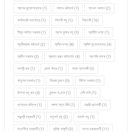
পরাশর বন্দ্যোপাধ্যায় (1)
পল্লব ভট্টাচার্য (1)
পাভেল আমান (2)
পার্থসারথি মহাপাত্র (1)
পিনাকী বসু (1)
পিয়াংকী (16)
পীযূষ কান্তি সরকার (1)
প্রণব কুমার বসু (5)
প্রতীতি গুপ্ত (1)
প্রতীমরাজ ভট্টাচার্য (2)
প্রদীপ গুপ্ত (8)
প্রদীপ মুখোপাধ্যায় (4)
প্রদীপ সরকার (3)
প্রভাত রঞ্জন ভট্টাচার্য্য (4)
প্রাণজি বসাক (1)
বনশ্রী রায় (1)
বন্দনা পাত্র (1)
বন্যা ব্যানার্জী (3)
বাসুদেব সরকার (1)
বিক্রম মন্ডল (0)
বিদিশা সরকার (1)
বিশাখা বসু রায় (4)
বৃন্দাবন মণ্ডল (1)
বেবী সাউ (1)
ভাগ্যধর মল্লিক (1)
মঙ্গলা দত্ত রিমি (1)
মঞ্জরী ব্যানার্জী (1)
মঞ্জুশ্রী চক্রবর্তী (1)
মধুপর্ণা বসু (2)
মনালি বসু (1)
মনোনীতা চক্রবর্তী (1)
মন্দিরা গাঙ্গুলী (3)
মানস চক্রবর্ত্তী (11)