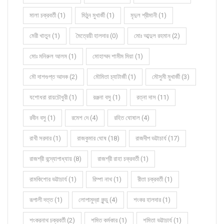
মালা চক্রবর্তী (1)
মিঠুন মুখার্জী (1)
মৃদুল শ্রীমানী (1)
মেরী খাতুন (1)
মৈত্রেয়ী হালদার (0)
মোঃ আব্দুল রহমান (2)
মোঃ মনিরুল আলম (1)
মোহাম্মদ শামীম মিয়া (1)
মৌ দাশগুপ্ত আদক (2)
মৌমিতা চ্যাটার্জী (1)
মৌসুমী মুখার্জী (3)
যশোধরা রায়চৌধুরী (1)
রঞ্জনা বসু (1)
রত্না দাস (11)
রবীন বসু (1)
রমেশ দে (4)
রহিত ঘোষাল (4)
রাখী সরদার (1)
রাজকুমার ঘোষ (18)
রাজদীপ ভট্টাচার্য (17)
রাজশ্রী বন্দ্যোপাধ্যায় (8)
রাজশ্রী রাহা চক্রবর্তী (1)
রামকিশোর ভট্টাচার্য (1)
রিম্পা নাথ (1)
রীতা চক্রবর্তী (1)
রূপালী দত্ত (1)
লোপামুদ্রা কুন্ডু (4)
শংকর হালদার (1)
শংকরনাথ চক্রবর্তী (2)
শমিত কর্মকার (1)
শমিতা ভট্টাচার্য (1)