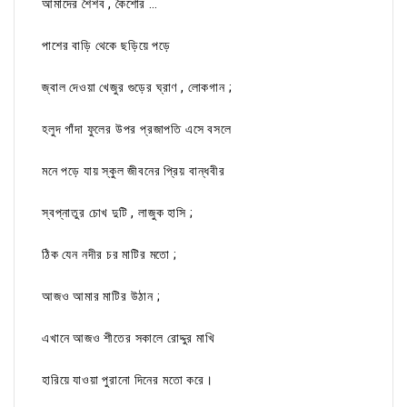
আমাদের শৈশব , কৈশোর …
পাশের বাড়ি থেকে ছড়িয়ে পড়ে
জ্বাল দেওয়া খেজুর গুড়ের ঘ্রাণ , লোকগান ;
হলুদ গাঁদা ফুলের উপর প্রজাপতি এসে বসলে
মনে পড়ে যায় স্কুল জীবনের প্রিয় বান্ধবীর
স্বপ্নাতুর চোখ দুটি , লাজুক হাসি ;
ঠিক যেন নদীর চর মাটির মতো ;
আজও আমার মাটির উঠান ;
এখানে আজও শীতের সকালে রোদ্দুর মাখি
হারিয়ে যাওয়া পুরানো দিনের মতো করে।