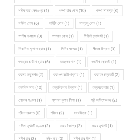
শমীক জয় সেনগুপ্ত (1)
শম্পা রায় বোস (10)
শম্পা সামন্ত (3)
শর্মিলা ঘোষ (6)
শর্মিষ্ঠা ঘোষ (1)
শান্তনু ঘোষ (1)
শামীম নওয়াজ (0)
শাশ্বত বোস (1)
শিঞ্জিনী চ্যাটার্জী (1)
শিবাশিস মুখোপাধ্যায় (1)
শিশির আজম (1)
শীতল বিশ্বাস (3)
শুভঙ্কর চট্টোপাধ্যায় (6)
শুভঙ্কর পাল (1)
শুভদীপ চক্রবর্তী (1)
শুভময় মজুমদার (2)
শুভাঞ্জন চট্টোপাধ্যায় (1)
শুভায়ন চক্রবর্তী (2)
শুভাশিস সাহু (10)
শুভ্রকিশোর বিশ্বাস (1)
শুভ্রব্রত রায় (1)
শোভন মণ্ডল (1)
শ্যামল কুমার মিশ্র (1)
শ্রী অমিতাভ কর (2)
শ্রী সদ্যজাত (0)
শ্রীধর (2)
সংঘমিত্রা (1)
সঙ্গীতা মুখার্জী মণ্ডল (2)
সঞ্জয় বৈরাগ্য (2)
সঞ্জয় মুখার্জি (1)
সন্দীপ রায় (3)
সন্দীপ রায় (0)
সন্দীপ রায় নীল (1)