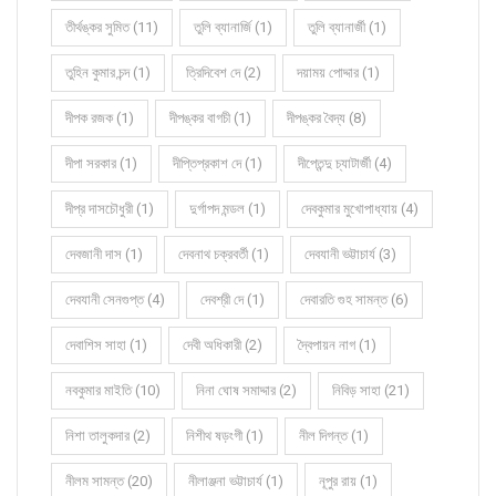
তীর্থঙ্কর সুমিত (11)
তুলি ব্যানার্জি (1)
তুলি ব্যানার্জী (1)
তুহিন কুমার চন্দ (1)
ত্রিদিবেশ দে (2)
দয়াময় পোদ্দার (1)
দীপক রজক (1)
দীপঙ্কর বাগচী (1)
দীপঙ্কর বৈদ্য (8)
দীপা সরকার (1)
দীপ্তিপ্রকাশ দে (1)
দীপ্তেন্দু চ্যাটার্জী (4)
দীপ্র দাসচৌধুরী (1)
দুর্গাপদ মন্ডল (1)
দেবকুমার মুখোপাধ্যায় (4)
দেবজানী দাস (1)
দেবনাথ চক্রবর্তী (1)
দেবযানী ভট্টাচার্য (3)
দেবযানী সেনগুপ্ত (4)
দেবশ্রী দে (1)
দেবারতি গুহ সামন্ত (6)
দেবাশিস সাহা (1)
দেবী অধিকারী (2)
দ্বৈপায়ন নাগ (1)
নবকুমার মাইতি (10)
নিনা ঘোষ সমাদ্দার (2)
নিবিড় সাহা (21)
নিশা তালুকদার (2)
নিশীথ ষড়ংগী (1)
নীল দিগন্ত (1)
নীলম সামন্ত (20)
নীলাঞ্জনা ভট্টাচার্য (1)
নূপুর রায় (1)