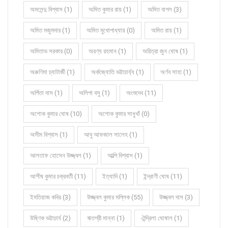
অমলেন্দু বিশ্বাস (1)
অমিত কুমার রায় (1)
অমিত বাগল (3)
অমিত মজুমদার (1)
অমিত মুখোপাধ্যায় (0)
অমিত রায় (1)
অমিতাভ সরকার (0)
অরণ্য রহমান (1)
অরিত্রা জুন ঘোষ (1)
অরুণিমা চ্যাটার্জী (1)
অর্কজ্যোতি ভট্টাচার্য্য (1)
অর্ণব সাহা (1)
অর্পিতা দাস (1)
অলিপা বসু (1)
অংশুদেব (11)
অশোক কুমার ঘোষ (10)
অশোক কুমার সাধুখাঁ (0)
অসীম বিশ্বাস (1)
আবু আফজাল সালেহ (1)
আলতাফ হোসেন উজ্জ্বল (1)
আল্পি বিশ্বাস (1)
আশীষ কুমার চক্রবর্তী (11)
ইত্যাদি (1)
ইন্দ্রাণী ঘোষ (11)
ইমতিয়াজ কবির (3)
উজ্জ্বল কুমার মল্লিক (55)
উজ্জ্বল দাস (3)
উষ্ণিক ভট্টাচার্য (2)
ঋতশ্রী মান্না (1)
ঐন্দ্রিলা ঘোষাল (1)