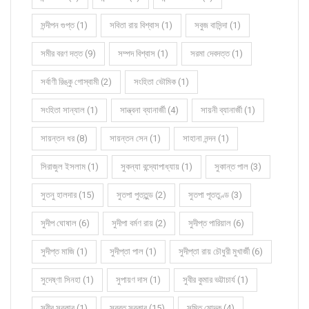
সন্দীপন গুপ্ত (1)
সবিতা রায় বিশ্বাস (1)
সবুজ বাসিন্দা (1)
সমীর বরণ দত্ত (9)
সম্পদ বিশ্বাস (1)
সরমা দেবদত্ত (1)
সর্বাণী রিঙ্কু গোস্বামী (2)
সংহিতা ভৌমিক (1)
সংহিতা সান্যাল (1)
সান্ত্বনা ব্যানার্জী (4)
সায়নী ব্যানার্জী (1)
সায়ন্তন ধর (8)
সায়ন্তন সেন (1)
সাহানা নন্দন (1)
সিরাজুল ইসলাম (1)
সুকন্যা বন্দ্যোপাধ্যায় (1)
সুকান্ত পাল (3)
সুতনু হালদার (15)
সুতপা পুততুন্ড (2)
সুতপা পূততুণ্ড (3)
সুদীপ ঘোষাল (6)
সুদীপা বর্মণ রায় (2)
সুদীপ্ত পারিয়াল (6)
সুদীপ্ত মাজি (1)
সুদীপ্তা পাল (1)
সুদীপ্তা রায় চৌধুরী মুখার্জী (6)
সুদেষ্ণা সিনহা (1)
সুপায়ণ দাস (1)
সুবীর কুমার ভট্টাচার্য (1)
সুবীর সরকার (1)
সুব্রত সরকার (15)
সুমিত মোদক (4)