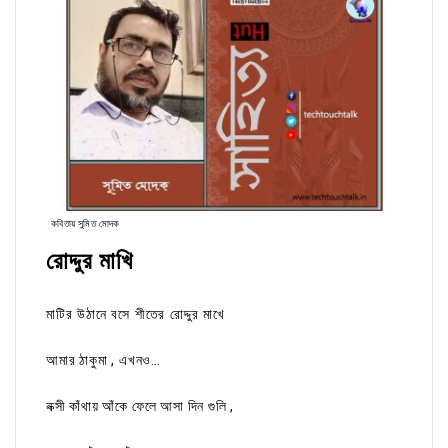
কবিতায় সুমিত মোদক
রোদ্দুর মাখি
মাটির উঠানে বসে শীতের রোদ্দুর মাখে
আমার ঠাকুমা , এখনও…
নক্সী কাঁথায় আঁকে ফেলে আসা দিন গুলি ,