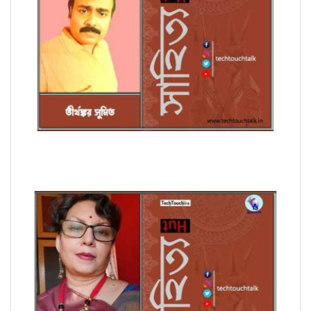
অণুগল্পে তীর্থঙ্কর সুমিত