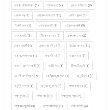
কল্যাণ গঙ্গোপাধ্যায় (1)
কাজল দত্ত (4)
কুমার আশীষ রায় (8)
কেতকী বসু (3)
কৌশিক চক্রবর্ত্তী (21)
কৌশিক মন্ডল (1)
গীতালি ঘোষ (1)
গোপা চক্রবর্তী (3)
গোবিন্দ ব্যানার্জী (5)
গোলাম কবির (3)
গৌতম সমাজদার (9)
চন্দন দাশগুপ্ত (2)
চন্দ্রমা মুখার্জী (4)
চন্দ্রশেখর ভট্টাচার্য (1)
চিরঞ্জীব হালদার (11)
জনা বন্দ্যোপাধ্যায় (1)
জবা ভট্টাচার্য (1)
জয়দেব দাস (6)
জায়েদ হোসাইন লাকী (3)
জাহির খান (1)
ঝিলম ত্রিবেদী (1)
ডরোথী দাশ বিশ্বাস (9)
ডাঃ প্রিয়াঙ্কা মন্ডল (1)
তনুশ্রী ঘোষ (1)
তনুশ্রী দেবনাথ (1)
তনুশ্রী বসু ঘোষ (2)
তপন তরফদার (3)
তপন মন্ডল (3)
তপন মাইতি (1)
তপনকুমার দত্ত (2)
তপোব্রত মুখার্জী (3)
তাপস মহাপাত্র (1)
তাপস মাইতি (4)