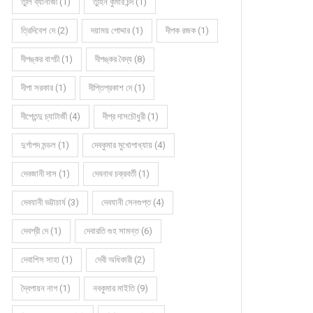
তুলি ব্যানার্জী (1)
তুহিন কুমার চন্দ (1)
ত্রিদিবেশ দে (2)
দয়াময় পোদ্দার (1)
দীপক রজক (1)
দীপঙ্কর বাগচী (1)
দীপঙ্কর বৈদ্য (8)
দীপা সরকার (1)
দীপ্তিপ্রকাশ দে (1)
দীপ্তেন্দু চ্যাটার্জী (4)
দীপ্র দাসচৌধুরী (1)
দুর্গাপদ মন্ডল (1)
দেবকুমার মুখোপাধ্যায় (4)
দেবজানী দাস (1)
দেবনাথ চক্রবর্তী (1)
দেবযানী ভট্টাচার্য (3)
দেবযানী সেনগুপ্ত (4)
দেবশ্রী দে (1)
দেবারতি গুহ সামন্ত (6)
দেবাশিস সাহা (1)
দেবী অধিকারী (2)
দ্বৈপায়ন নাগ (1)
নবকুমার মাইতি (9)