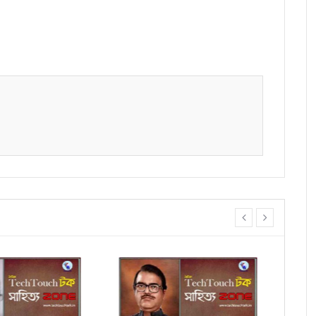
prev
next