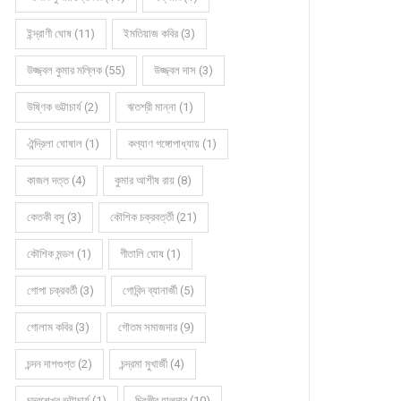
ইন্দ্রাণী ঘোষ (11)
ইমতিয়াজ কবির (3)
কবিতায় ডরোথী দাশ বিশ্বাস
অণুগল্পে রত্না দাস
উজ্জ্বল কুমার মল্লিক (55)
উজ্জ্বল দাস (3)
উষ্ণিক ভট্টাচার্য (2)
ঋতশ্রী মান্না (1)
ঐন্দ্রিলা ঘোষাল (1)
কল্যাণ গঙ্গোপাধ্যায় (1)
কাজল দত্ত (4)
কুমার আশীষ রায় (8)
কেতকী বসু (3)
কৌশিক চক্রবর্ত্তী (21)
কৌশিক মন্ডল (1)
গীতালি ঘোষ (1)
গোপা চক্রবর্তী (3)
গোবিন্দ ব্যানার্জী (5)
গোলাম কবির (3)
গৌতম সমাজদার (9)
চন্দন দাশগুপ্ত (2)
চন্দ্রমা মুখার্জী (4)
চন্দ্রশেখর ভট্টাচার্য (1)
চিরঞ্জীব হালদার (10)