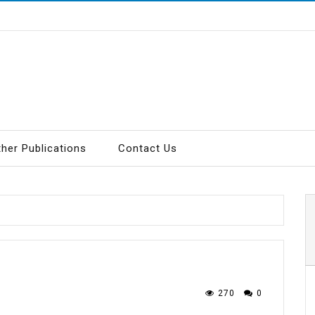
ther Publications
Contact Us
270
0