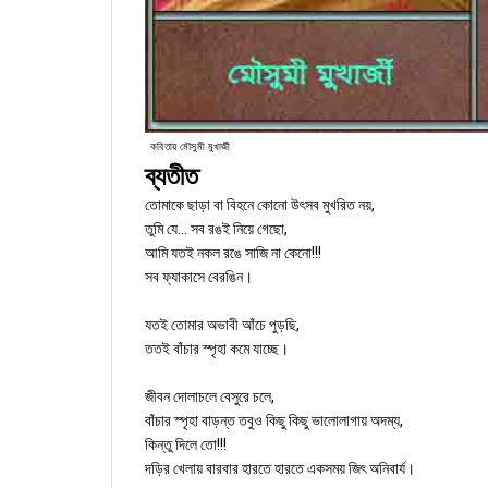
কবিতায় মৌসুমী মুখার্জী
ব্যতীত
তোমাকে ছাড়া বা বিহনে কোনো উৎসব মুখরিত নয়,
তুমি যে... সব রঙই নিয়ে গেছো,
আমি যতই নকল রঙে সাজি না কেনো!!!
সব ফ্যাকাসে বেরঙিন।
যতই তোমার অভাবী আঁচে পুড়ছি,
ততই বাঁচার স্পৃহা কমে যাচ্ছে।
জীবন দোলাচলে বেসুরে চলে,
বাঁচার স্পৃহা বাড়ন্ত তবুও কিছু কিছু ভালোলাগায় অদম্য,
কিন্তু দিলে তো!!!
দড়ির খেলায় বারবার হারতে হারতে একসময় জিৎ অনিবার্য।