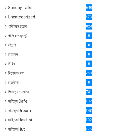
Sunday Talks
640
Uncategorized
6738
এডিটরস চয়েস
824
পাক্ষিক পত্রপুট
0
বইচর্চা
0
বিনোদন
0
বিবিধ
0
বিশেষ সংখ্যা
2686
রাজনীতি
0
শিকড়ের সন্ধানে
731
সাহিত্য Cafe
1321
সাহিত্য Droom
1488
সাহিত্য Hoichoi
1027
সাহিত্য Hut
1769