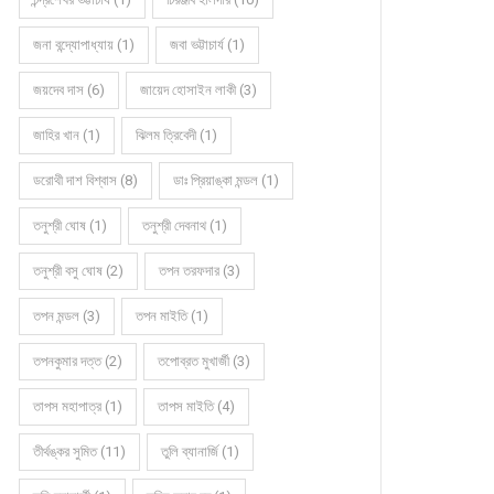
জনা বন্দ্যোপাধ্যায় (1)
জবা ভট্টাচার্য (1)
জয়দেব দাস (6)
জায়েদ হোসাইন লাকী (3)
জাহির খান (1)
ঝিলম ত্রিবেদী (1)
ডরোথী দাশ বিশ্বাস (8)
ডাঃ প্রিয়াঙ্কা মন্ডল (1)
তনুশ্রী ঘোষ (1)
তনুশ্রী দেবনাথ (1)
তনুশ্রী বসু ঘোষ (2)
তপন তরফদার (3)
তপন মন্ডল (3)
তপন মাইতি (1)
তপনকুমার দত্ত (2)
তপোব্রত মুখার্জী (3)
তাপস মহাপাত্র (1)
তাপস মাইতি (4)
তীর্থঙ্কর সুমিত (11)
তুলি ব্যানার্জি (1)