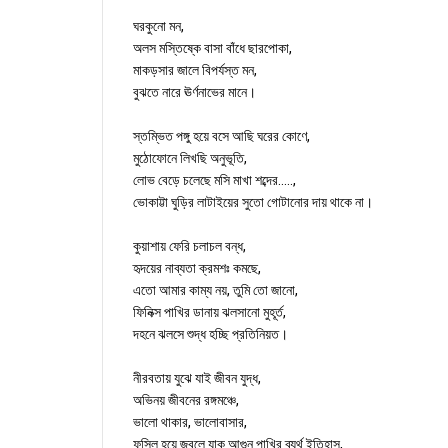
ঘরকুনো মন,
অলস মস্তিষ্কে বাসা বাঁধে ছারপোকা,
মাকড়সার জালে বিপর্যস্ত মন,
বুঝতে নারে ঊর্ণনাভের মানে।
স্তম্ভিত পঙ্গু হয়ে বসে আছি ঘরের কোণে,
মুঠোফোনে লিখছি অনুভূতি,
লোভ বেড়ে চলেছে মসি মাখা শব্দের.....,
ভোকাট্টা ঘুড়ির লাটাইয়ের সুতো গোটানোর দায় থাকে না।
কুয়াশায় ফেরি চলাচল বন্ধ,
হৃদয়ের নাব্যতা ক্রমশঃ কমছে,
এতো আমার কাম্য নয়, তুমি তো জানো,
ফিনিক্স পাখির ডানায় ঝলসানো মুহূর্ত,
দহনে ঝলসে শুদ্ধ হচ্ছি প্রতিনিয়ত।
নীরবতায় যুঝে যাই জীবন যুদ্ধ,
অভিনয় জীবনের রঙ্গমঞ্চে,
ভালো থাকার, ভালোবাসার,
ফসিল হয়ে জ্বলে যাক আগুন পাখির ব্যর্থ ইতিহাস,