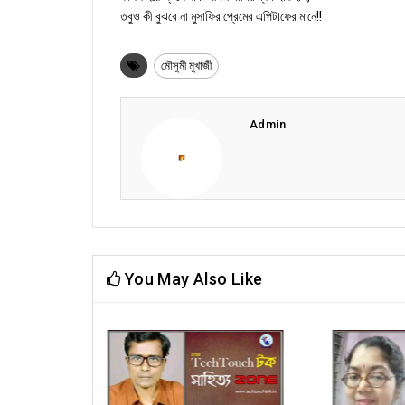
তবুও কী বুঝবে না মুসাফির প্রেমের এপিটাফের মানে!!
মৌসুমী মুখার্জী
Admin
You May Also Like