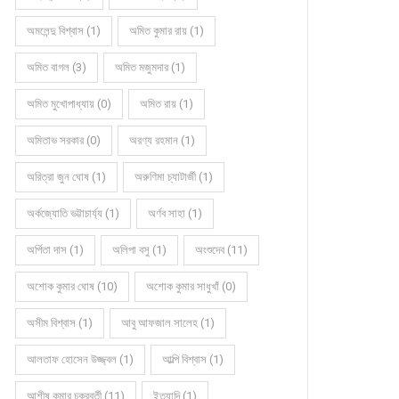
অমলেন্দু বিশ্বাস (1)
অমিত কুমার রায় (1)
অমিত বাগল (3)
অমিত মজুমদার (1)
অমিত মুখোপাধ্যায় (0)
অমিত রায় (1)
অমিতাভ সরকার (0)
অরণ্য রহমান (1)
অরিত্রা জুন ঘোষ (1)
অরুণিমা চ্যাটার্জী (1)
অর্কজ্যোতি ভট্টাচার্য্য (1)
অর্ণব সাহা (1)
অর্পিতা দাস (1)
অলিপা বসু (1)
অংশুদেব (11)
অশোক কুমার ঘোষ (10)
অশোক কুমার সাধুখাঁ (0)
অসীম বিশ্বাস (1)
আবু আফজাল সালেহ (1)
আলতাফ হোসেন উজ্জ্বল (1)
আল্পি বিশ্বাস (1)
আশীষ কুমার চক্রবর্তী (11)
ইত্যাদি (1)