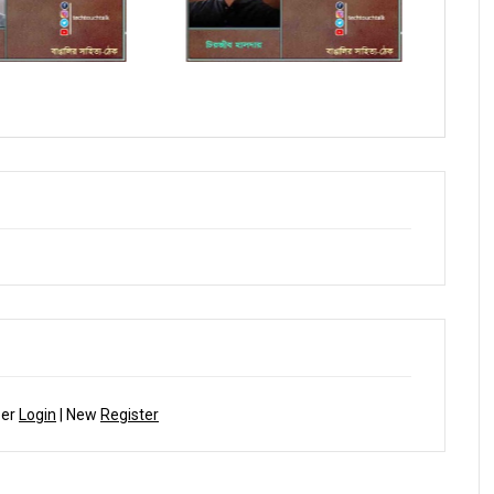
ায় চিরঞ্জীব হালদার
কবিতায় শুভাশিস সাহু
ber
Login
| New
Register