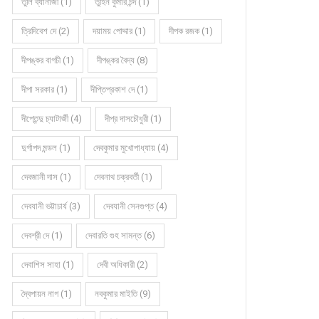
তুলি ব্যানার্জী (1)
তুহিন কুমার চন্দ (1)
ত্রিদিবেশ দে (2)
দয়াময় পোদ্দার (1)
দীপক রজক (1)
দীপঙ্কর বাগচী (1)
দীপঙ্কর বৈদ্য (8)
দীপা সরকার (1)
দীপ্তিপ্রকাশ দে (1)
দীপ্তেন্দু চ্যাটার্জী (4)
দীপ্র দাসচৌধুরী (1)
দুর্গাপদ মন্ডল (1)
দেবকুমার মুখোপাধ্যায় (4)
দেবজানী দাস (1)
দেবনাথ চক্রবর্তী (1)
দেবযানী ভট্টাচার্য (3)
দেবযানী সেনগুপ্ত (4)
দেবশ্রী দে (1)
দেবারতি গুহ সামন্ত (6)
দেবাশিস সাহা (1)
দেবী অধিকারী (2)
দ্বৈপায়ন নাগ (1)
নবকুমার মাইতি (9)