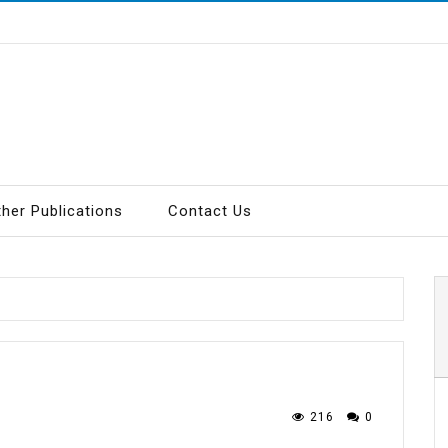
ther Publications
Contact Us
216
0