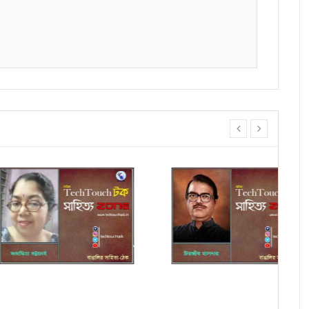
prev
next
ায় চিরঞ্জীব হালদার
কবিতায় শুভাশিস সাহু