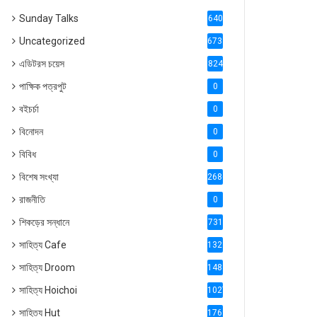
Sunday Talks
640
Uncategorized
6738
এডিটরস চয়েস
824
পাক্ষিক পত্রপুট
0
বইচর্চা
0
বিনোদন
0
বিবিধ
0
বিশেষ সংখ্যা
2686
রাজনীতি
0
শিকড়ের সন্ধানে
731
সাহিত্য Cafe
1321
সাহিত্য Droom
1488
সাহিত্য Hoichoi
1027
সাহিত্য Hut
1769