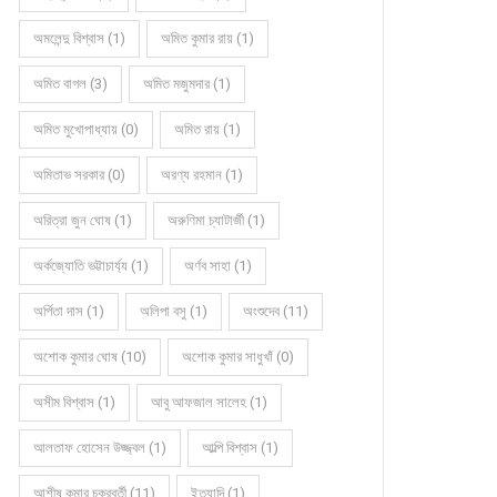
অমলেন্দু বিশ্বাস (1)
অমিত কুমার রায় (1)
অমিত বাগল (3)
অমিত মজুমদার (1)
অমিত মুখোপাধ্যায় (0)
অমিত রায় (1)
অমিতাভ সরকার (0)
অরণ্য রহমান (1)
অরিত্রা জুন ঘোষ (1)
অরুণিমা চ্যাটার্জী (1)
অর্কজ্যোতি ভট্টাচার্য্য (1)
অর্ণব সাহা (1)
অর্পিতা দাস (1)
অলিপা বসু (1)
অংশুদেব (11)
অশোক কুমার ঘোষ (10)
অশোক কুমার সাধুখাঁ (0)
অসীম বিশ্বাস (1)
আবু আফজাল সালেহ (1)
আলতাফ হোসেন উজ্জ্বল (1)
আল্পি বিশ্বাস (1)
আশীষ কুমার চক্রবর্তী (11)
ইত্যাদি (1)