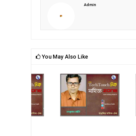
Admin
You May Also Like
 মাইতি
কবিতায় সংঘমিত্রা ভট্টাচার্য
কবিত