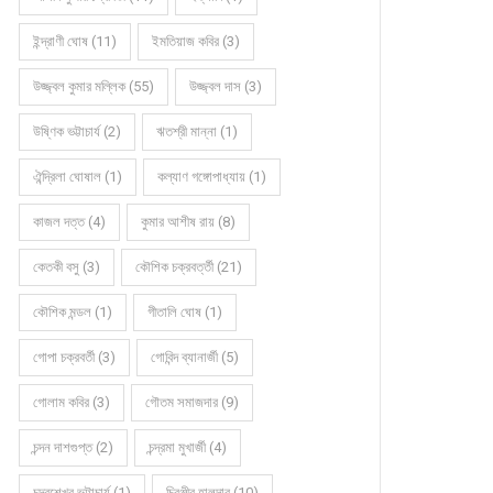
ইন্দ্রাণী ঘোষ (11)
ইমতিয়াজ কবির (3)
উজ্জ্বল কুমার মল্লিক (55)
উজ্জ্বল দাস (3)
উষ্ণিক ভট্টাচার্য (2)
ঋতশ্রী মান্না (1)
ঐন্দ্রিলা ঘোষাল (1)
কল্যাণ গঙ্গোপাধ্যায় (1)
কাজল দত্ত (4)
কুমার আশীষ রায় (8)
কেতকী বসু (3)
কৌশিক চক্রবর্ত্তী (21)
কৌশিক মন্ডল (1)
গীতালি ঘোষ (1)
গোপা চক্রবর্তী (3)
গোবিন্দ ব্যানার্জী (5)
গোলাম কবির (3)
গৌতম সমাজদার (9)
চন্দন দাশগুপ্ত (2)
চন্দ্রমা মুখার্জী (4)
চন্দ্রশেখর ভট্টাচার্য (1)
চিরঞ্জীব হালদার (10)