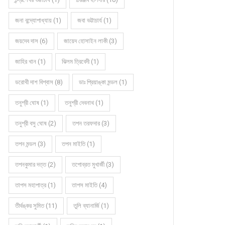
জনা বন্দ্যোপাধ্যায় (1)
জবা ভট্টাচার্য (1)
জয়দেব দাস (6)
জায়েদ হোসাইন লাকী (3)
জাহির খান (1)
ঝিলম ত্রিবেদী (1)
ডরোথী দাশ বিশ্বাস (8)
ডাঃ প্রিয়াঙ্কা মন্ডল (1)
তনুশ্রী ঘোষ (1)
তনুশ্রী দেবনাথ (1)
তনুশ্রী বসু ঘোষ (2)
তপন তরফদার (3)
তপন মন্ডল (3)
তপন মাইতি (1)
তপনকুমার দত্ত (2)
তপোব্রত মুখার্জী (3)
তাপস মহাপাত্র (1)
তাপস মাইতি (4)
কবিতায় ডরোথী দাশ বিশ্বাস
অণুগল্পে রত্না দাস
তীর্থঙ্কর সুমিত (11)
তুলি ব্যানার্জি (1)