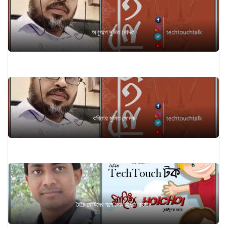
অণুগল্পে সুমিত মোদক
কবিতায় সুমিত মোদক
হৈচৈ ছোটদের গল্পে মোঃ আব্দুল রহমান