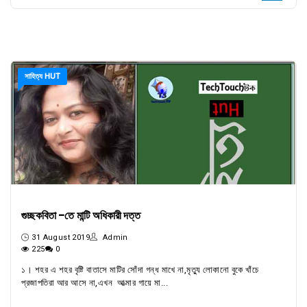
সাহিত্য HUT
গুচ্ছকবিতা -তে মান্টি অধিকারী দত্ত
31 August 2019
Admin
225
0
১। শহর এ শহর বৃষ্টি বাতাসে মাটির সোঁদা গন্ধ মাখে না,মৃত্যু লোকানো বুকে খাঁচে
প্রজাপতিরা আর আসে না,এখন আত্মার গায়ে মা...