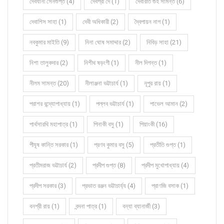
দেবযানী সেনগুপ্ত (4)
দেবশ্রী দে (1)
দেবারতি গুহ সামন্ত (6)
দেবাশিস সাহা (1)
দেবী অধিকারী (2)
দ্বৈপায়ন নাগ (1)
নবকুমার মাইতি (9)
নিনা ঘোষ সমাদ্দার (2)
নিবিড় সাহা (21)
নিশা তালুকদার (2)
নিশীথ ষড়ংগী (1)
নীল দিগন্ত (1)
নীলম সামন্ত (20)
নীলাঞ্জনা ভট্টাচার্য (1)
নূপুর রায় (1)
পরাশর বন্দ্যোপাধ্যায় (1)
পল্লব ভট্টাচার্য (1)
পাভেল আমান (2)
পার্থসারথি মহাপাত্র (1)
পিনাকী বসু (1)
পিয়াংকী (16)
পীযূষ কান্তি সরকার (1)
প্রণব কুমার বসু (5)
প্রতীতি গুপ্ত (1)
প্রতীমরাজ ভট্টাচার্য (2)
প্রদীপ গুপ্ত (8)
প্রদীপ মুখোপাধ্যায় (4)
প্রদীপ সরকার (3)
প্রভাত রঞ্জন ভট্টাচার্য্য (4)
প্রাণজি বসাক (1)
বনশ্রী রায় (1)
বন্দনা পাত্র (1)
বন্যা ব্যানার্জী (3)