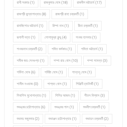
রাখী সরদার (1)
রাজকুমার ঘোষ (18)
রাজদীপ ভট্টাচার্য (17)
রাজশ্রী বন্দ্যোপাধ্যায় (8)
রাজশ্রী রাহা চক্রবর্তী (1)
রামকিশোর ভট্টাচার্য (1)
রিম্পা নাথ (1)
রীতা চক্রবর্তী (1)
রূপালী দত্ত (1)
লোপামুদ্রা কুন্ডু (4)
শংকর হালদার (1)
শংকরনাথ চক্রবর্তী (2)
শমিত কর্মকার (1)
শমিতা ভট্টাচার্য (1)
শমীক জয় সেনগুপ্ত (1)
শম্পা রায় বোস (10)
শম্পা সামন্ত (3)
শর্মিলা ঘোষ (6)
শর্মিষ্ঠা ঘোষ (1)
শান্তনু ঘোষ (1)
শামীম নওয়াজ (0)
শাশ্বত বোস (1)
শিঞ্জিনী চ্যাটার্জী (1)
শিবাশিস মুখোপাধ্যায় (1)
শিশির আজম (1)
শীতল বিশ্বাস (3)
শুভঙ্কর চট্টোপাধ্যায় (6)
শুভঙ্কর পাল (1)
শুভদীপ চক্রবর্তী (1)
শুভময় মজুমদার (2)
শুভাঞ্জন চট্টোপাধ্যায় (1)
শুভায়ন চক্রবর্তী (2)