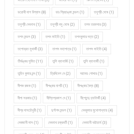
ডরোথী দাশ বিশ্বাস (8)
ডাঃ প্রিয়াঙ্কা মন্ডল (1)
তনুশ্রী ঘোষ (1)
তনুশ্রী দেবনাথ (1)
তনুশ্রী বসু ঘোষ (2)
তপন তরফদার (3)
তপন মন্ডল (3)
তপন মাইতি (1)
তপনকুমার দত্ত (2)
তপোব্রত মুখার্জী (3)
তাপস মহাপাত্র (1)
তাপস মাইতি (4)
তীর্থঙ্কর সুমিত (11)
তুলি ব্যানার্জি (1)
তুলি ব্যানার্জী (1)
তুহিন কুমার চন্দ (1)
ত্রিদিবেশ দে (2)
দয়াময় পোদ্দার (1)
দীপক রজক (1)
দীপঙ্কর বাগচী (1)
দীপঙ্কর বৈদ্য (8)
দীপা সরকার (1)
দীপ্তিপ্রকাশ দে (1)
দীপ্তেন্দু চ্যাটার্জী (4)
দীপ্র দাসচৌধুরী (1)
দুর্গাপদ মন্ডল (1)
দেবকুমার মুখোপাধ্যায় (4)
দেবজানী দাস (1)
দেবনাথ চক্রবর্তী (1)
দেবযানী ভট্টাচার্য (3)