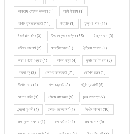
আলতাফ হোসেন উজ্জ্বল (1)
আল্পি বিশ্বাস (1)
আশীষ কুমার চক্রবর্তী (11)
ইত্যাদি (1)
ইন্দ্রাণী ঘোষ (11)
ইমতিয়াজ কবির (3)
উজ্জ্বল কুমার মল্লিক (55)
উজ্জ্বল দাস (3)
উষ্ণিক ভট্টাচার্য (2)
ঋতশ্রী মান্না (1)
ঐন্দ্রিলা ঘোষাল (1)
কল্যাণ গঙ্গোপাধ্যায় (1)
কাজল দত্ত (4)
কুমার আশীষ রায় (8)
কেতকী বসু (3)
কৌশিক চক্রবর্ত্তী (21)
কৌশিক মন্ডল (1)
গীতালি ঘোষ (1)
গোপা চক্রবর্তী (3)
গোবিন্দ ব্যানার্জী (5)
গোলাম কবির (3)
গৌতম সমাজদার (9)
চন্দন দাশগুপ্ত (2)
চন্দ্রমা মুখার্জী (4)
চন্দ্রশেখর ভট্টাচার্য (1)
চিরঞ্জীব হালদার (10)
জনা বন্দ্যোপাধ্যায় (1)
জবা ভট্টাচার্য (1)
জয়দেব দাস (6)
জায়েদ হোসাইন লাকী (3)
জাহির খান (1)
ঝিলম ত্রিবেদী (1)