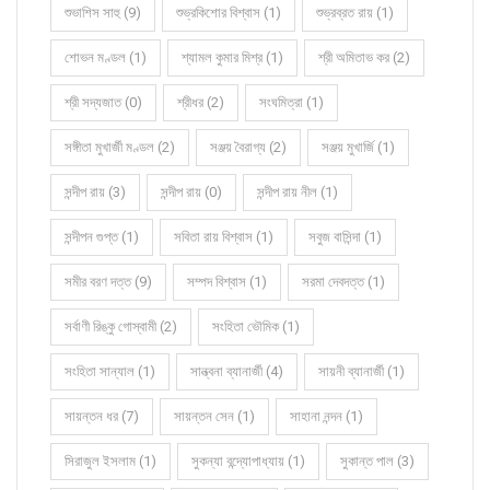
শুভাশিস সাহু (9)
শুভ্রকিশোর বিশ্বাস (1)
শুভ্রব্রত রায় (1)
শোভন মণ্ডল (1)
শ্যামল কুমার মিশ্র (1)
শ্রী অমিতাভ কর (2)
শ্রী সদ্যজাত (0)
শ্রীধর (2)
সংঘমিত্রা (1)
সঙ্গীতা মুখার্জী মণ্ডল (2)
সঞ্জয় বৈরাগ্য (2)
সঞ্জয় মুখার্জি (1)
সন্দীপ রায় (3)
সন্দীপ রায় (0)
সন্দীপ রায় নীল (1)
সন্দীপন গুপ্ত (1)
সবিতা রায় বিশ্বাস (1)
সবুজ বাসিন্দা (1)
সমীর বরণ দত্ত (9)
সম্পদ বিশ্বাস (1)
সরমা দেবদত্ত (1)
সর্বাণী রিঙ্কু গোস্বামী (2)
সংহিতা ভৌমিক (1)
সংহিতা সান্যাল (1)
সান্ত্বনা ব্যানার্জী (4)
সায়নী ব্যানার্জী (1)
সায়ন্তন ধর (7)
সায়ন্তন সেন (1)
সাহানা নন্দন (1)
সিরাজুল ইসলাম (1)
সুকন্যা বন্দ্যোপাধ্যায় (1)
সুকান্ত পাল (3)