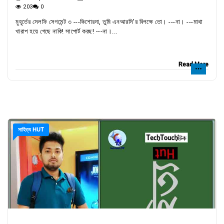
203
0
মুহূর্তের সেলফি সেগমেন্ট ৩ ---কিশোরদা, তুমি এনআরসি'র বিপক্ষে তো। ---না। ---মাথা
খারাপ হয়ে গেছে নাকি! সাপোর্ট করছ! ---না।...
Read More
সাহিত্য HUT