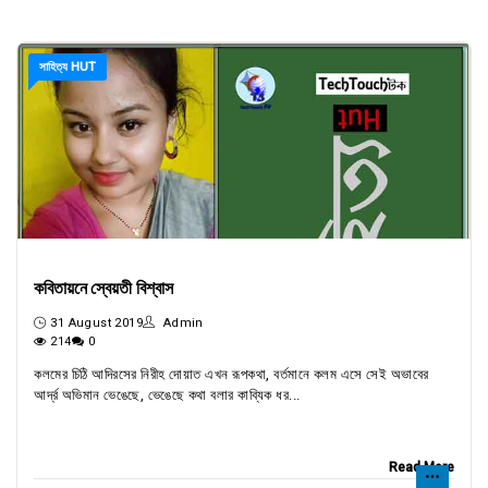
সাহিত্য HUT
কবিতায়নে স্বেয়তী বিশ্বাস
31 August 2019
Admin
214
0
কলমের চিঠি আদিরসের নিরীহ দোয়াত এখন রূপকথা, বর্তমানে কলম এসে সেই অভাবের
আর্দ্র অভিমান ভেঙেছে, ভেঙেছে কথা বলার কাব্যিক ধর...
Read More