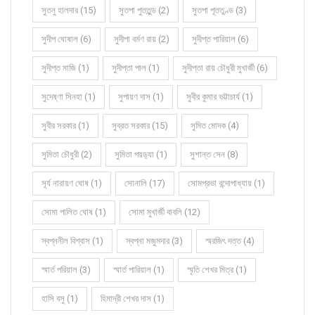
সুতনু হালদার (15)
সুতপা পুততুন্ড (2)
সুতপা পূততুণ্ড (3)
সুদীপ ঘোষাল (6)
সুদীপা বর্মণ রায় (2)
সুদীপ্ত পারিয়াল (6)
সুদীপ্ত মাজি (1)
সুদীপ্তা পাল (1)
সুদীপ্তা রায় চৌধুরী মুখার্জী (6)
সুদেষ্ণা সিনহা (1)
সুপায়ণ দাস (1)
সুবীর কুমার ভট্টাচার্য (1)
সুবীর সরকার (1)
সুব্রত সরকার (15)
সুমিত মোদক (4)
সুমিতা চৌধুরী (2)
সুমিতা পয়ড়্যা (1)
সুশান্ত সেন (8)
সূর্য নারায়ণ ঘোষ (1)
সোনালি (17)
সোমপ্রভা বন্দোপাধ্যায় (1)
সোমা পালিত ঘোষ (1)
সোমা মুখার্জী বাবলি (12)
স্বপ্ননীল বিশ্বাস (1)
স্বপ্না মজুমদার (3)
স্মরজিৎ দত্ত (4)
স্মার্ত পরিয়াল (3)
স্মার্ত পারিয়াল (1)
স্মৃতি শেখর মিত্র (1)
হাসি বসু (1)
হিমাদ্রী শেখর দাস (1)