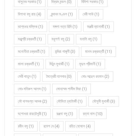
বাসুদেব সরকার (1)
বিক্রম মন্ডল (0)
বিদিশা সরকার (1)
বিশাখা বসু রায় (4)
বৃন্দাবন মণ্ডল (1)
বেবী সাউ (1)
ভাগ্যধর মল্লিক (1)
মঙ্গলা দত্ত রিমি (1)
মঞ্জরী ব্যানার্জী (1)
মঞ্জুশ্রী চক্রবর্তী (1)
মধুপর্ণা বসু (2)
মনালি বসু (1)
মনোনীতা চক্রবর্তী (1)
মন্দিরা গাঙ্গুলী (3)
মানস চক্রবর্ত্তী (11)
মালা চক্রবর্তী (1)
মিঠুন মুখার্জী (1)
মৃদুল শ্রীমানী (1)
মেরী খাতুন (1)
মৈত্রেয়ী হালদার (0)
মোঃ আব্দুল রহমান (2)
মোঃ মনিরুল আলম (1)
মোহাম্মদ শামীম মিয়া (1)
মৌ দাশগুপ্ত আদক (2)
মৌমিতা চ্যাটার্জী (1)
মৌসুমী মুখার্জী (3)
যশোধরা রায়চৌধুরী (1)
রঞ্জনা বসু (1)
রত্না দাস (10)
রবীন বসু (1)
রমেশ দে (4)
রহিত ঘোষাল (4)