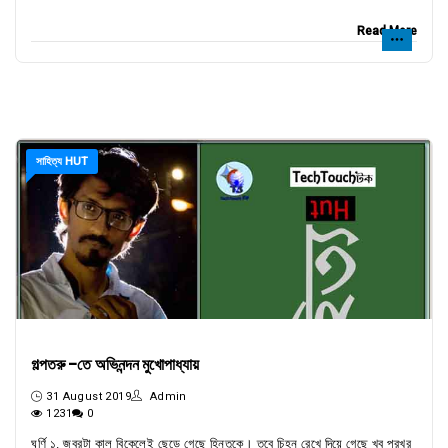
Read More
সাহিত্য HUT
গল্পতরু -তে অভিনন্দন মুখোপাধ্যায়
31 August 2019
Admin
1231
0
ঘূর্ণি ১. জ্বরটা কাল বিকেলেই ছেড়ে গেছে হিন্তুকে। তবে চিহ্ন রেখে দিয়ে গেছে খুব প্রখর