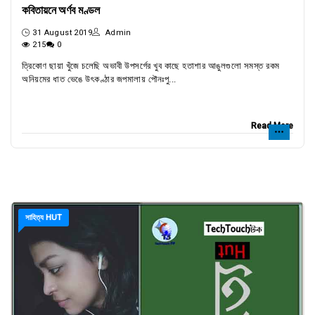
কবিতায়নে অর্ণব মণ্ডল
31 August 2019
Admin
215
0
ত্রিকোণ ছায়া খুঁজে চলেছি অভাবী উপসর্গের খুব কাছে হতাশার আঙুলগুলো সমস্ত রকম
অনিয়মের ধাত ভেঙে উৎকণ্ঠার জপমালায় পৌনঃপু...
Read More
সাহিত্য HUT