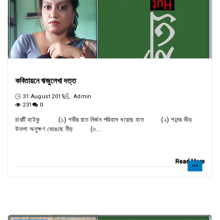
কবিতায়নে ঋজুলেখা দত্ত
31 August 2019
Admin
231
0
চারটি হাইকু (১) গভীর রাত নির্জন পরিহাস ধরেছে হাত (২) শব্দের ভীড়
উতলা অনুক্ষণ ভেঙেছে নীড় (৩...
Read More