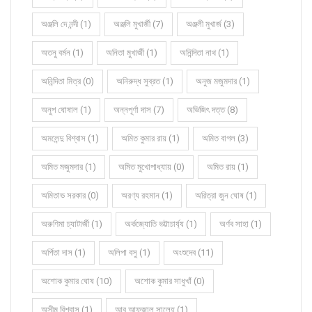
অঞ্জলি দে নন্দী (1)
অঞ্জলি মুখার্জী (7)
অঞ্জলী মুখার্জ (3)
অতনু বর্মন (1)
অনিতা মুখার্জী (1)
অনিন্দিতা নাথ (1)
অনিন্দিতা মিত্র (0)
অনিরুদ্ধ সুব্রত (1)
অনুজ মজুমদার (1)
অনুপ ঘোষাল (1)
অন্নপূর্ণা দাস (7)
অভিজিৎ দত্ত (8)
অমলেন্দু বিশ্বাস (1)
অমিত কুমার রায় (1)
অমিত বাগল (3)
অমিত মজুমদার (1)
অমিত মুখোপাধ্যায় (0)
অমিত রায় (1)
অমিতাভ সরকার (0)
অরণ্য রহমান (1)
অরিত্রা জুন ঘোষ (1)
অরুণিমা চ্যাটার্জী (1)
অর্কজ্যোতি ভট্টাচার্য্য (1)
অর্ণব সাহা (1)
অর্পিতা দাস (1)
অলিপা বসু (1)
অংশুদেব (11)
অশোক কুমার ঘোষ (10)
অশোক কুমার সাধুখাঁ (0)
অসীম বিশ্বাস (1)
আবু আফজাল সালেহ (1)