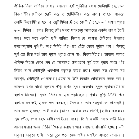
ঐকিক নিয়ম লাগিয়ে।স্যার বললেন, হ্যাঁ পৃথিবীর ব্যাস মোটামুটি ১২,৮০০
কিলোমিটার,সেটাকে ছোট করে ৫ সেন্টিমিটার করে নাও। তাহলে পনেরো
কোটি কিলোমিটার হবে ‘৫ সেন্টিমিটার X ১৫ কোটি / ১২,৮০০’ সমান প্রায়
৬০০ মিটার। এবার কিন্তু সৌরজগত সম্বন্ধে আমাদের একটা ধারণা তৈরি
হল। মনে মনে একটা ছবি বানিয়ে নিলাম যে আমার টেবিলের উপরের
রসগোল্লাটা পৃথিবী, আর মিনিট পাঁচ–ছয় হেঁটে গেলে সূর্যকে পাব। কিন্তু
সূর্য তো বিন্দু নয়! তার ব্যাস প্রায় চোদ্দ লাখ কিলোমিটার। তাহলে আবার
ঐকিক নিয়মে দেখে নেব যে আমাদের উদাহরণে সূর্য হবে প্রায় সাড়ে পাঁচ
মিটার মানে মোটামুটি একখানা বড়সড় ঘরের মত। ঘরের মত চৌকো নয়
অবশ্য, মোটামুটি গোলাকার।এইভাবে তিনি বিজ্ঞান বোঝাতেন সহজ করে।
তারপর যখন বারো ক্লাসে পড়ি তখন স্যার একবার স্কুল ল্যাবরেটরিতে
ক্লাস নিলেন। স্যার সিরিয়াস হয়ে পড়াচ্ছেন। প্রায় কুড়ি মিনিট পরে
ক্লাসে সকলেই হাসতে শুরু করেছে। সৈকত ও তার বন্ধুরা তো হাসছেই।
তার সঙ্গে হাসছেন, পাই স্যার।আমরা অবাক হয়ে হাসছি।হাসির কলরবের
শব্দ পৌঁছে গেল হেড মাষ্টারমশাইয়ের ঘরে। তিনি একটি শক্ত লাঠি নিয়ে
এলেন মারার জন্য।তিনি চিৎকার করছেন আর বলছেন, বাঁদরামি হচ্ছে। এটা
স্কুল। স্কুলে হাসি। ঘরে ঢুকে পড়ে হেড মাষ্টার মশাইও হাসতে লাগলেন।