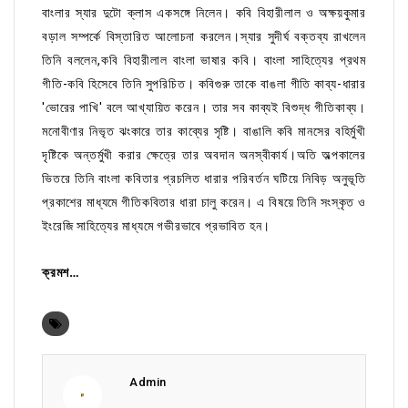
বাংলার স্যার দুটো ক্লাস একসঙ্গে নিলেন। কবি বিহারীলাল ও অক্ষয়কুমার
বড়াল সম্পর্কে বিস্তারিত আলোচনা করলেন।স্যার সুদীর্ঘ বক্তব্য রাখলেন
তিনি বললেন,কবি বিহারীলাল বাংলা ভাষার কবি। বাংলা সাহিত্যের প্রথম
গীতি-কবি হিসেবে তিনি সুপরিচিত। কবিগুরু তাকে বাঙলা গীতি কাব্য-ধারার
'ভোরের পাখি' বলে আখ্যায়িত করেন। তার সব কাব্যই বিশুদ্ধ গীতিকাব্য।
মনোবীণার নিভৃত ঝংকারে তার কাব্যের সৃষ্টি। বাঙালি কবি মানসের বহির্মুখী
দৃষ্টিকে অন্তর্মুখী করার ক্ষেত্রে তার অবদান অনস্বীকার্য।অতি অল্পকালের
ভিতরে তিনি বাংলা কবিতার প্রচলিত ধারার পরিবর্তন ঘটিয়ে নিবিড় অনুভূতি
প্রকাশের মাধ্যমে গীতিকবিতার ধারা চালু করেন। এ বিষয়ে তিনি সংস্কৃত ও
ইংরেজি সাহিত্যের মাধ্যমে গভীরভাবে প্রভাবিত হন।
ক্রমশ…
Admin