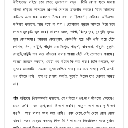
ইতিহাসের বাইরে চলে গেছে ভুলোলাগা বামুন। তিনি ঝোলা হাতে মাথায়
গামছা জড়িয়ে আসতেন শিল্পকর্ম দেখিয়ে রোজগার করতে। তিনি আমাদের
বাড়িতে এসে শুরু করতেন নিজের কথা বা শিল্পকর্ম। নাটকের অভিনয়ের
ভঙ্গিমায় বলতেন, আর বলো না বাবা। তোমাদের গ্রামে আসতে গিয়ে চলে
গেলাম ভুলকুড়ি ভুল করে। তারপর মেলে, কোপা, বিল্বেশ্বর, চুরপুনি, সুড্ডো
ঘুরে কোমডাঙ্গা। তারপর কেতুগ্রাম, কেউগুঁড়ি হয়ে গুড়ি গুড়ি পায়ে হেঁটে
পোশলা, নঁগা, খাটুন্দি, পাঁচুন্দি হয়ে তৈপুর, পাড়গাঁ, বাকলসা, পাঁচুন্দি, মুরুন্দি,
সেরান্দি,খাটুন্দি পার করে কাঁদরের গাবায় গাবায় হেঁটে এই তোমাদের গ্রামে।
আমরা জিজ্ঞেস করতাম, এতটা পথ হাঁটলে কি করে দাদু। তিনি বলতেন, সব
ভূতের কারসাজি। তেনারা ভুলো লাগিয়ে দেন। ভর করে দেহে। তাই এতটা
পথ হাঁটতে পারি। তারপর চালটা, কলাটা, মুলোটা দিতেন তার ঝোলায় আমার
মা।
পাঁচ
গণিতের শিক্ষকমশাই বলতেন, যোগ,বিয়োগ,গুণ,ভাগ জীবনের ক্ষেত্রেও
মেনে চলবি। যত দুঃখ,ব্যথা বিয়োগ করবি। আনন্দ যোগ করে খুশি গুণ
করবি। আর খাবার ভাগ করে খাবি। একা খেলে,বেশি খেলে রোগ বেড়ে
যাবে। মজার মধ্যেও কতবড় শিক্ষা তিনি আমাদের দিয়েছিলেন আজ বুঝতে