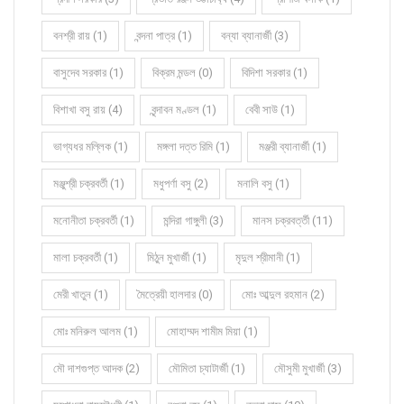
বনশ্রী রায় (1)
বন্দনা পাত্র (1)
বন্যা ব্যানার্জী (3)
বাসুদেব সরকার (1)
বিক্রম মন্ডল (0)
বিদিশা সরকার (1)
বিশাখা বসু রায় (4)
বৃন্দাবন মণ্ডল (1)
বেবী সাউ (1)
ভাগ্যধর মল্লিক (1)
মঙ্গলা দত্ত রিমি (1)
মঞ্জরী ব্যানার্জী (1)
মঞ্জুশ্রী চক্রবর্তী (1)
মধুপর্ণা বসু (2)
মনালি বসু (1)
মনোনীতা চক্রবর্তী (1)
মন্দিরা গাঙ্গুলী (3)
মানস চক্রবর্ত্তী (11)
মালা চক্রবর্তী (1)
মিঠুন মুখার্জী (1)
মৃদুল শ্রীমানী (1)
মেরী খাতুন (1)
মৈত্রেয়ী হালদার (0)
মোঃ আব্দুল রহমান (2)
মোঃ মনিরুল আলম (1)
মোহাম্মদ শামীম মিয়া (1)
মৌ দাশগুপ্ত আদক (2)
মৌমিতা চ্যাটার্জী (1)
মৌসুমী মুখার্জী (3)