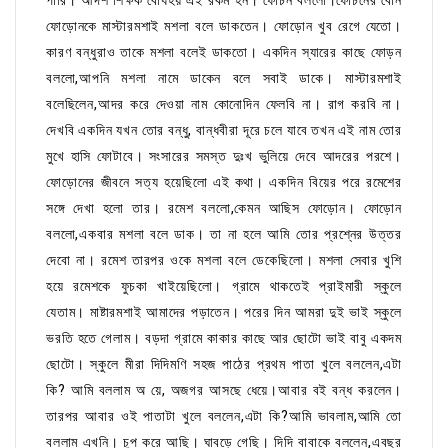
পারি। আদর্শ শিক্ষক বোধহয় এই রকম হন। ফোচন বললো।ফোচনের বোন
ফোড়োনকে মাস্টারমশাই মশলা বলে ডাকতেন। ফোড়োন খুব রেগে যেতো।
কারণ বন্ধুরাও তাকে মশলা বলেই ডাকতো। একদিন স্যারের কাছে ফোড়ন
বললো,আপনি মশলা নামে ডাকেন বলে সবাই ডাকে। মাস্টারমশাই
বলেছিলেন,আদর করে দেওয়া নাম কোনোদিন ফেলবি না। রাগ করবি না।
দেখবি একদিন যখন তোর বন্ধু, বান্ধবীরা দূরে চলে যাবে তখন এই নাম তোর
মুখে হাসি ফোটাবে। সংসারের সমস্ত দুঃখ ভুলিয়ে দেবে আদরের পরশে।
ফোড়োনের জীবনে সত্য হয়েছিলো এই কথা। একদিন বিয়ের পরে রমেশের
সঙ্গে দেখা হলো তার। রমেশ বললো,কেমন আছিস ফোড়োন। ফোড়োন
বললো,একবার মশলা বলে ডাক। তা না হলে আমি তোর প্রশ্নের উত্তর
দেবো না। রমেশ তারপর ওকে মশলা বলে ডেকেছিলো। মশলা সেবার খুশি
হয়ে রমেশকে ফুচকা খাইয়েছিলো। গ্রামে থাকতেই প্রাইমারী স্কুলে
যেতাম। মাষ্টারমশাই আমাদের পড়াতেন। পরের দিন আমরা দুই ভাই স্কুলে
ভরতি হতে গেলাম। বড়দা গ্রামে কাকার কাছে আর ছোটো ভাই বাবু একদম
ছোটো। স্কুলে মীরা দিদিমণি সহজ পাঠের প্রথম পাতা খুলে বললেন,এটা
কি? আমি বললাম অ য়ে, অজগর আসছে ধেয়ে।আবার বই বন্ধ করলেন।
তারপর আবার ওই পাতাটা খুলে বললেন,এটা কি?আমি ভাবলাম,আমি তো
বললাম এখনি। চুপ করে আছি। ঘাবড়ে গেছি। দিদি বাবাকে বললেন,এবছর