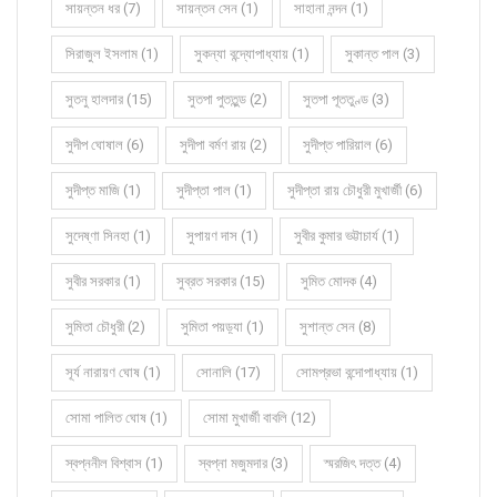
সায়ন্তন ধর (7)
সায়ন্তন সেন (1)
সাহানা নন্দন (1)
সিরাজুল ইসলাম (1)
সুকন্যা বন্দ্যোপাধ্যায় (1)
সুকান্ত পাল (3)
সুতনু হালদার (15)
সুতপা পুততুন্ড (2)
সুতপা পূততুণ্ড (3)
সুদীপ ঘোষাল (6)
সুদীপা বর্মণ রায় (2)
সুদীপ্ত পারিয়াল (6)
সুদীপ্ত মাজি (1)
সুদীপ্তা পাল (1)
সুদীপ্তা রায় চৌধুরী মুখার্জী (6)
সুদেষ্ণা সিনহা (1)
সুপায়ণ দাস (1)
সুবীর কুমার ভট্টাচার্য (1)
সুবীর সরকার (1)
সুব্রত সরকার (15)
সুমিত মোদক (4)
সুমিতা চৌধুরী (2)
সুমিতা পয়ড়্যা (1)
সুশান্ত সেন (8)
সূর্য নারায়ণ ঘোষ (1)
সোনালি (17)
সোমপ্রভা বন্দোপাধ্যায় (1)
সোমা পালিত ঘোষ (1)
সোমা মুখার্জী বাবলি (12)
স্বপ্ননীল বিশ্বাস (1)
স্বপ্না মজুমদার (3)
স্মরজিৎ দত্ত (4)