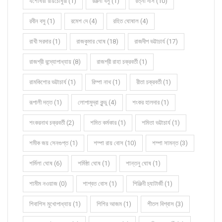
যশোধরা রায়চৌধুরী (1)
রঞ্জনা বসু (1)
রত্না দাস (10)
রবীন বসু (1)
রমেশ দে (4)
রহিত ঘোষাল (4)
রাখী সরদার (1)
রাজকুমার ঘোষ (18)
রাজদীপ ভট্টাচার্য (17)
রাজশ্রী বন্দ্যোপাধ্যায় (8)
রাজশ্রী রাহা চক্রবর্তী (1)
রামকিশোর ভট্টাচার্য (1)
রিম্পা নাথ (1)
রীতা চক্রবর্তী (1)
রূপালী দত্ত (1)
লোপামুদ্রা কুন্ডু (4)
শংকর হালদার (1)
শংকরনাথ চক্রবর্তী (2)
শমিত কর্মকার (1)
শমিতা ভট্টাচার্য (1)
শমীক জয় সেনগুপ্ত (1)
শম্পা রায় বোস (10)
শম্পা সামন্ত (3)
শর্মিলা ঘোষ (6)
শর্মিষ্ঠা ঘোষ (1)
শান্তনু ঘোষ (1)
শামীম নওয়াজ (0)
শাশ্বত বোস (1)
শিঞ্জিনী চ্যাটার্জী (1)
শিবাশিস মুখোপাধ্যায় (1)
শিশির আজম (1)
শীতল বিশ্বাস (3)