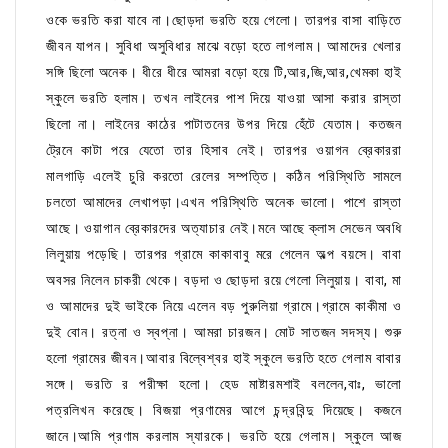
ওকে ভরতি করা যাবে না।ছোড়দা ভরতি হয়ে গেলো। তারপর বাসা বাড়িতে
জীবন যাপন। সুবিধা অসুবিধার মাঝে বড়ো হতে লাগলাম। আমাদের খেলার
সঙ্গি ছিলো অনেক। ধীরে ধীরে আমরা বড়ো হয়ে টি,আর,জি,আর,খেমকা হাই
স্কুলে ভরতি হলাম। তখন লাইনের পাশ দিয়ে যাওয়া আসা করার রাস্তা
ছিলো না। লাইনের কাঠের পাটাতনের উপর দিয়ে হেঁটে যেতাম। কতজন
ট্রেনে কাটা পরে যেতো তার হিসাব নেই। তারপর ওয়াগন ব্রেকাররা
মালগাড়ি এলেই চুরি করতো রেলের সম্পত্তি। কঠিন পরিস্থিতি সামলে
চলতো আমাদের লেখাপড়া।এখন পরিস্থিতি অনেক ভালো। পাশে রাস্তা
আছে। ওয়াগান ব্রেকারদের অত্যাচার নেই।মনে আছে ক্লাস সেভেন অবধি
লিলুয়ায় পড়েছি। তারপর গ্রামে কাকাবাবু মরে গেলেন অল্প বয়সে। বাবা
অবসর নিলেন চাকরী থেকে। বড়দা ও ছোড়দা রয়ে গেলো লিলুয়ায়। বাবা, মা
ও আমাদের দুই ভাইকে নিয়ে এলেন বড় পুরুলিয়া গ্রামে।গ্রামে কাকীমা ও
দুই বোন। রত্না ও স্বপ্না। আমরা চারজন। মোট সাতজন সদস্য। শুরু
হলো গ্রামের জীবন।আবার বিল্বেশ্বর হাই স্কুলে ভরতি হতে গেলাম বাবার
সঙ্গে। ভরতি র পরীক্ষা হলো। হেড মাষ্টারমশাই বললেন,বাঃ, ভালো
পত্রলিখন করেছে। বিজয়া প্রণামের আগে চন্দ্রবিন্দু দিয়েছে। কজনে
জানে।আমি প্রণাম করলাম স্যারকে। ভরতি হয়ে গেলাম। স্কুলে আজ