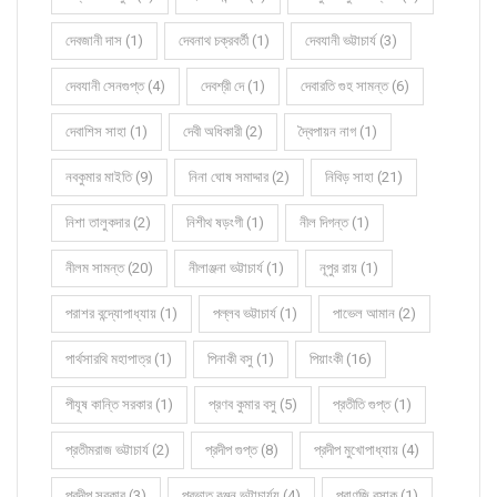
দেবজানী দাস (1)
দেবনাথ চক্রবর্তী (1)
দেবযানী ভট্টাচার্য (3)
দেবযানী সেনগুপ্ত (4)
দেবশ্রী দে (1)
দেবারতি গুহ সামন্ত (6)
দেবাশিস সাহা (1)
দেবী অধিকারী (2)
দ্বৈপায়ন নাগ (1)
নবকুমার মাইতি (9)
নিনা ঘোষ সমাদ্দার (2)
নিবিড় সাহা (21)
নিশা তালুকদার (2)
নিশীথ ষড়ংগী (1)
নীল দিগন্ত (1)
নীলম সামন্ত (20)
নীলাঞ্জনা ভট্টাচার্য (1)
নূপুর রায় (1)
পরাশর বন্দ্যোপাধ্যায় (1)
পল্লব ভট্টাচার্য (1)
পাভেল আমান (2)
পার্থসারথি মহাপাত্র (1)
পিনাকী বসু (1)
পিয়াংকী (16)
পীযূষ কান্তি সরকার (1)
প্রণব কুমার বসু (5)
প্রতীতি গুপ্ত (1)
প্রতীমরাজ ভট্টাচার্য (2)
প্রদীপ গুপ্ত (8)
প্রদীপ মুখোপাধ্যায় (4)
প্রদীপ সরকার (3)
প্রভাত রঞ্জন ভট্টাচার্য্য (4)
প্রাণজি বসাক (1)