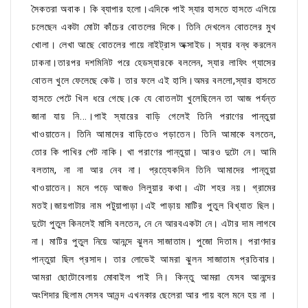
সৈকতরা অবাক। কি ব্যাপার হলো।এদিকে পাই স্যার হাসতে হাসতে এগিয়ে
চলেছেন একটা মোটা কাঁচের বোতলের দিকে। তিনি দেখলেন বোতলের মুখ
খোলা। লেখা আছে বোতলের গায়ে নাইট্রাস অক্সাইড। স্যার বন্ধ করলেন
ঢাকনা।তারপর দশমিনিট পরে হেডস্যারকে বললেন, স্যার লাফিং গ্যাসের
বোতল খুলে ফেলেছে কেউ। তার ফলে এই হাসি।অমর বললো,স্যার হাসতে
হাসতে পেটে খিল ধরে গেছে।কে যে বোতলটা খুলেছিলেন তা আজ পর্যন্ত
জানা যায় নি...।পাই স্যারের বাড়ি গেলেই তিনি পরাণের পান্তুয়া
খাওয়াতেন। তিনি আমাদের বাড়িতেও পড়াতেন। তিনি আমাকে বলতেন,
তোর কি পাখির পেট নাকি। খা পরাণের পান্তুয়া। আরও দুটো নে। আমি
বলতাম, না না আর নেব না। প্রত্যেকদিন তিনি আমাদের পান্তুয়া
খাওয়াতেন। মনে পড়ে আজও লিলুয়ার কথা। এটা শহর নয়। গ্রামের
মতই।জায়গাটার নাম পটুয়াপাড়া।এই পাড়ায় মাটির পুতুল বিখ্যাত ছিল।
দুটো পুতুল কিনলেই মাসি বলতেন, নে নে আরবএকটা নে। এটার দাম লাগবে
না। মাটির পুতুল নিয়ে আনন্দে ঝুলন সাজাতাম। পুজো দিতাম। পরাণদার
পান্তুয়া ছিল প্রসাদ। তার লোভেই আমরা ঝুলন সাজাতাম প্রতিবার।
আমরা ছোটোবেলায় মোবাইল পাই নি। কিন্তু আমরা যেসব আনন্দের
অংশিদার ছিলাম সেসব আনন্দ এখনকার ছেলেরা আর পায় বলে মনে হয় না ।