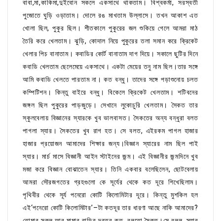
বাবা,মা,কাকিমা,দুইবোন সকলে একসাথে থাকতাম। বিশ্বকর্মা, সরস্বতী
পুজোতে ঘুড়ি ওড়াতাম। দোলে রঙ মাখতাম উল্লাসে। তখন আকাশ এত
খোলা ছিল, পুকুর ছিল। শীতকালে পুকুরের জল শুকিয়ে গেলে আমরা মাঠ
তৈরি করে খেলতাম। ঝুড়ি, কোদাল নিয়ে পুকুরের তলা সমান করে ক্রিকেট
খেলার পিচ বানাতাম। কবাডির কোর্ট বানাতাম দাগ দিয়ে। সকালে ছুটির দিনে
কবাডি খেলতাম ছেলেমেয়ে একসাথে। একটা মেয়ের তনু নাম ছিল।তার সঙ্গে
আমি কবাডি খেলতে পারতাম না। কত বন্ধু। তাদের সঙ্গে পড়াশুনোয় চলত
কম্পিটিশন। কিন্তু বাইরে বন্ধু। বিকেলে ক্রিকেট খেলতাম। শটিবনের
জঙ্গল ছিল পুকুরের পাড়জুড়ে। সেখানে লুকোচুরি খেলতাম। সৈকত তার
স্কুলবেলায় বিজ্ঞানের স্যারকে খুব ভালবাসত। সৈকতের অন্য বন্ধুরা বলত
পাগলা স্যার। সৈকতের খুব রাগ হত। সে বলত, এইরকম পাগল হাজার
হাজার প্রয়োজন আমাদের শিক্ষার জন্য।বিজ্ঞান স্যারের নাম ছিল পাই
স্যার। মার্চ মাসে বিজ্ঞানী আইন স্টাইনের জন্ম। এই বিজ্ঞানীর জন্মদিনে খুব
মজা করে বিজ্ঞান বোঝাতেন স্যার। তিনি একবার বলেছিলেন, ছোটবেলায়
আমরা সৌরজগতের গ্রহগুলো কে সূর্যের থেকে কত দূরে শিখেছিলাম।
পৃথিবীর থেকে সূর্য পনেরো কোটি কিলোমিটার দূরে। কিন্তু মুশকিল হল
এই‘পনেরো কোটি কিলোমিটার’–টা কতদূর তার ধারণা আছে নাকি আমাদের?
তোমার স্কুল আর মামার বাড়ির দূরত্ব কত, বলতো সৈকত।সে বলল, স্যার