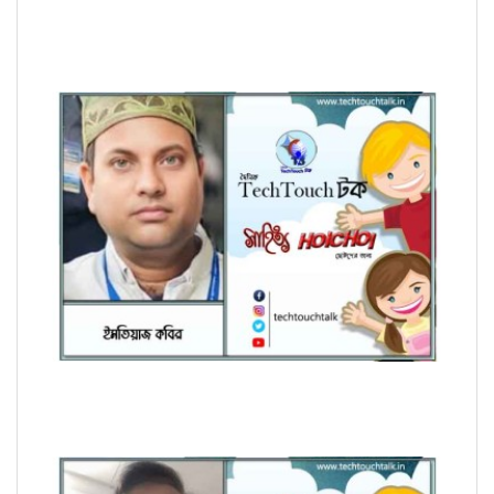
হৈচৈ কবিতায় আশীষ কুমার চক্রবর্তী
হৈচৈ কবিতায় ইমতিয়াজ কবির