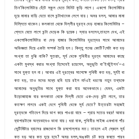
তিন’কিলোমিটার হেঁটে স্কুল যেতে মিনিট কুড়ি লাগে। একশো কিলোমিটার
দূরে মামার বাড়ি যেতে বাসে ঘন্টাখানেক লেগে যায়। অমর বলল, আমার মামা
দিল্লিতে থাকেন। কলকাতা থেকে দিল্লীর দূরত্ব দেড় হাজার কিলোমিটার –
প্লেনে যেতে লাগে ঘন্টা দেড়েক কি দুয়েক। স্যার বললেন,তাহলে দেখ, এই
একশোকিলোমিটার বা দেড় হাজার কিলোমিটার দূরত্বের সাথে আমাদের
অভিজ্ঞতা দিয়ে একটা সম্পর্ক তৈরি হল। কিন্তু পনের কোটি?সেটা কত বড়
সংখ্যা তা বুঝি নাকি? সুতরাং, সূর্য থেকে পৃথিবীর দূরত্ব আমাদের কাছে
একটা মুখস্থ করার সংখ্যা হিসেবেই রয়েগেল, অনুভূতি বা‘ইনটুইশন’–এ
সাথে যুক্ত হল না। আবার এই দূরত্বের সাপেক্ষে পৃথিবী কত বড়, সূর্যই বা
কত বড়, তাও মনের মধ্যে ছবি হয়ে রইল না!এই ধরণের নতুন তথ্যকে
আমাদের অনুভূতির সাথে যুক্ত করা যায় অনেকভাবে। যেমন, একটা
উড়োজাহাজ যার কলকাতা থেকে দিল্লী যেতে এক-দেড় ঘন্টা লাগে, তার
কতক্ষণ লাগবে একই বেগে পৃথিবী থেকে সূর্য যেতে? উত্তরটা সহজেই
দূরত্বকে গতিবেগ দিয়ে ভাগ করে পাওয়া যাবে – প্রায় সতের বছর! আবার
ব্যাপারটাকে অন্যভাবেও ভাবা যায়। ধরা যাক, পৃথিবীর সাইজ একখানা পাঁচ
সেন্টিমিটার ব্যাসের রাজভোগ কি রসগোল্লার মত। তাহলে এই স্কেলে সূর্য
কত বড় আর কত দূরে হবে? অমর বলল,অঙ্কটা চট করে কষতে পারব