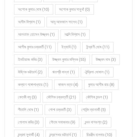
অশোক কুমার ঘোষ (10)
অশোক কুমার সাধুখাঁ (0)
অসীম বিশ্বাস (1)
আবু আফজাল সালেহ (1)
আলতাফ হোসেন উজ্জ্বল (1)
আল্পি বিশ্বাস (1)
আশীষ কুমার চক্রবর্তী (11)
ইত্যাদি (1)
ইন্দ্রাণী ঘোষ (11)
ইমতিয়াজ কবির (3)
উজ্জ্বল কুমার মল্লিক (55)
উজ্জ্বল দাস (3)
উষ্ণিক ভট্টাচার্য (2)
ঋতশ্রী মান্না (1)
ঐন্দ্রিলা ঘোষাল (1)
কল্যাণ গঙ্গোপাধ্যায় (1)
কাজল দত্ত (4)
কুমার আশীষ রায় (8)
কেতকী বসু (3)
কৌশিক চক্রবর্ত্তী (21)
কৌশিক মন্ডল (1)
গীতালি ঘোষ (1)
গোপা চক্রবর্তী (3)
গোবিন্দ ব্যানার্জী (5)
গোলাম কবির (3)
গৌতম সমাজদার (9)
চন্দন দাশগুপ্ত (2)
চন্দ্রমা মুখার্জী (4)
চন্দ্রশেখর ভট্টাচার্য (1)
চিরঞ্জীব হালদার (10)