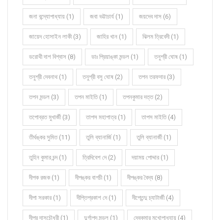
জনা বন্দ্যোপাধ্যায় (1)
জবা ভট্টাচার্য (1)
জয়দেব দাস (6)
জায়েদ হোসাইন লাকী (3)
জাহির খান (1)
ঝিলম ত্রিবেদী (1)
ডরোথী দাশ বিশ্বাস (8)
ডাঃ প্রিয়াঙ্কা মন্ডল (1)
তনুশ্রী ঘোষ (1)
তনুশ্রী দেবনাথ (1)
তনুশ্রী বসু ঘোষ (2)
তপন তরফদার (3)
তপন মন্ডল (3)
তপন মাইতি (1)
তপনকুমার দত্ত (2)
তপোব্রত মুখার্জী (3)
তাপস মহাপাত্র (1)
তাপস মাইতি (4)
তীর্থঙ্কর সুমিত (11)
তুলি ব্যানার্জি (1)
তুলি ব্যানার্জী (1)
তুহিন কুমার চন্দ (1)
ত্রিদিবেশ দে (2)
দয়াময় পোদ্দার (1)
দীপক রজক (1)
দীপঙ্কর বাগচী (1)
দীপঙ্কর বৈদ্য (8)
দীপা সরকার (1)
দীপ্তিপ্রকাশ দে (1)
দীপ্তেন্দু চ্যাটার্জী (4)
দীপ্র দাসচৌধুরী (1)
দুর্গাপদ মন্ডল (1)
দেবকুমার মুখোপাধ্যায় (4)