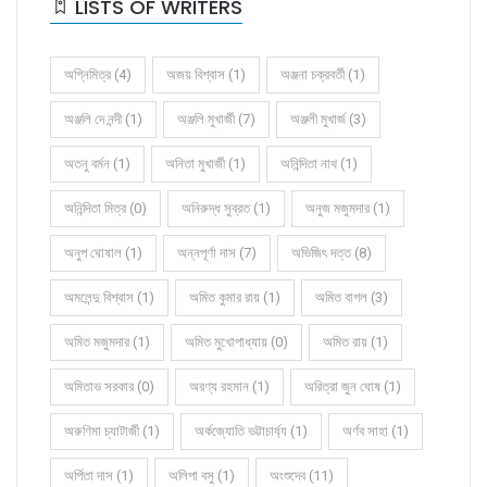
LISTS OF WRITERS
অগ্নিমিত্র (4)
অজয় বিশ্বাস (1)
অঞ্জনা চক্রবর্তী (1)
অঞ্জলি দে নন্দী (1)
অঞ্জলি মুখার্জী (7)
অঞ্জলী মুখার্জ (3)
অতনু বর্মন (1)
অনিতা মুখার্জী (1)
অনিন্দিতা নাথ (1)
অনিন্দিতা মিত্র (0)
অনিরুদ্ধ সুব্রত (1)
অনুজ মজুমদার (1)
অনুপ ঘোষাল (1)
অন্নপূর্ণা দাস (7)
অভিজিৎ দত্ত (8)
অমলেন্দু বিশ্বাস (1)
অমিত কুমার রায় (1)
অমিত বাগল (3)
অমিত মজুমদার (1)
অমিত মুখোপাধ্যায় (0)
অমিত রায় (1)
অমিতাভ সরকার (0)
অরণ্য রহমান (1)
অরিত্রা জুন ঘোষ (1)
অরুণিমা চ্যাটার্জী (1)
অর্কজ্যোতি ভট্টাচার্য্য (1)
অর্ণব সাহা (1)
অর্পিতা দাস (1)
অলিপা বসু (1)
অংশুদেব (11)