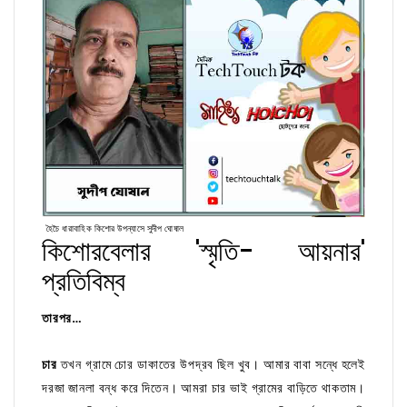
হৈচৈ ধারাবাহিক কিশোর উপন্যাসে সুদীপ ঘোষাল
কিশোরবেলার 'স্মৃতি- আয়নার'
প্রতিবিম্ব
তারপর…
চার
তখন গ্রামে চোর ডাকাতের উপদ্রব ছিল খুব। আমার বাবা সন্ধে হলেই
দরজা জানলা বন্ধ করে দিতেন। আমরা চার ভাই গ্রামের বাড়িতে থাকতাম।