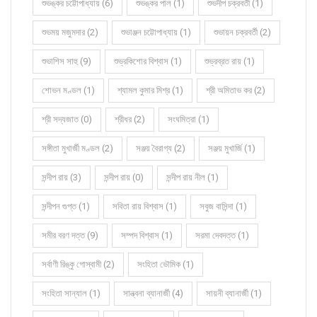
শুভঙ্কর চট্টোপাধ্যায় (6)
শুভঙ্কর পাল (1)
শুভদীপ চক্রবর্তী (1)
শুভময় মজুমদার (2)
শুভাঞ্জন চট্টোপাধ্যায় (1)
শুভায়ন চক্রবর্তী (2)
শুভাশিস সাহু (9)
শুভ্রকিশোর বিশ্বাস (1)
শুভ্রব্রত রায় (1)
শোভন মণ্ডল (1)
শ্যামল কুমার মিশ্র (1)
শ্রী অমিতাভ কর (2)
শ্রী সদ্যজাত (0)
শ্রীধর (2)
সংঘমিত্রা (1)
সঙ্গীতা মুখার্জী মণ্ডল (2)
সঞ্জয় বৈরাগ্য (2)
সঞ্জয় মুখার্জি (1)
সন্দীপ রায় (3)
সন্দীপ রায় (0)
সন্দীপ রায় নীল (1)
সন্দীপন গুপ্ত (1)
সবিতা রায় বিশ্বাস (1)
সবুজ বাসিন্দা (1)
সমীর বরণ দত্ত (9)
সম্পদ বিশ্বাস (1)
সরমা দেবদত্ত (1)
সর্বাণী রিঙ্কু গোস্বামী (2)
সংহিতা ভৌমিক (1)
সংহিতা সান্যাল (1)
সান্ত্বনা ব্যানার্জী (4)
সায়নী ব্যানার্জী (1)