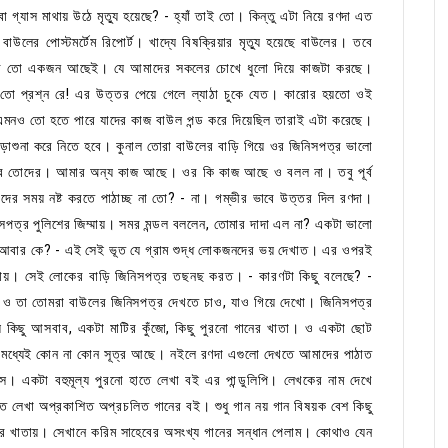
গ্যাস মাথায় উঠে মৃত্যু হয়েছে? - হ্যাঁ তাই তো। কিন্তু এটা নিয়ে রণদা এত
র পোস্টমর্টেম রিপোর্ট। খাদ্যে বিষক্রিয়ার মৃত্যু হয়েছে বাউলের। তবে
 কেউ তো একজন আছেই। যে আমাদের সকলের চোখে ধুলো দিয়ে কাজটা করছে।
তো প্রশ্ন রে! এর উত্তর পেয়ে গেলে ল্যাঠা চুকে যেত। কারোর হয়তো ওই
মনও তো হতে পারে যাদের কাজ বাউল পন্ড করে দিয়েছিল তারাই এটা করেছে।
়াশুনা করে নিতে হবে। কুনাল তোরা বাউলের বাড়ি গিয়ে ওর জিনিসপত্র ভালো
দেবে তোদের। আমার অন্য কাজ আছে। ওর কি কাজ আছে ও বলল না। তবু পূর্ব
দের সময় নষ্ট করতে পাঠাচ্ছ না তো? - না। গম্ভীর ভাবে উত্তর দিল রণদা।
পত্র পুলিশের জিম্মায়। সমর মন্ডল বললেন, তোমার দাদা এল না? একটা ভালো
আবার কে? - এই সেই ভূত যে গ্রাম শুদ্ধ লোকজনদের ভয় দেখাত। এর ওপরই
দেখায়। সেই লোকের বাড়ি জিনিসপত্র তছনছ করত। - কারণটা কিছু বলেছে? -
ও তা তোমরা বাউলের জিনিসপত্র দেখতে চাও, যাও গিয়ে দেখো। জিনিসপত্র
ন্য কিছু আসবাব, একটা মাটির কুঁজো, কিছু পুরনো গানের খাতা। ও একটা ছোট
 মধ্যেই কোন না কোন সূত্র আছে। নইলে রণদা এগুলো দেখতে আমাদের পাঠাত
স। একটা বহুমূল্য পুরনো হাতে লেখা বই এর পান্ডুলিপি। লেখকের নাম দেখে
 লেখা অপ্রকাশিত অপ্রচলিত গানের বই। শুধু গান নয় গান বিষয়ক বেশ কিছু
নের খাতায়। সেখানে করিম সাহেবের অসংখ্য গানের সন্ধান পেলাম। কোথাও যেন