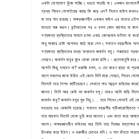
একটা যোগাযোগ খুঁজে পাচ্ছি। ধরতে পারছি না। একজন বাংলাদেশী 
গ্রন্থ শিবেন গোসাইয়ের কাছে কি করে এল? শিবেন বাউল কখনও শ
বা তার গান রয়েছে। অক্ষরজ্ঞানহীন একজন বাউল এর খাতায় এইস
ভাবতে শুরু করল। ঘন্টাখানেক পর ও বলল কোন ব্যাপার না কাল 
গণ্যমান্য ব্যক্তিদের সামনে রণদা এবার কোনরকম ভনিতা না করে
সাধু সাজার চেষ্টা আপনার মাঠে মারা গেল। সনাতন বহুরূপীকে অ
গণ্যমান্য ব্যক্তিদের মধ্যে অন্যতম জনার্দন বসু। পঞ্চায়েত প্র
গেছেন। জনার্দন বাবুর মুখে বোকা বোকা হাসি। - ছেলেমানুষি করে 
আপনি কিছু বলবেন না? গুরুজি বলল, ও তো কারণ ছাড়া বা প্রমাণ
আগে সকলের জানা উচিত এই কেসে যিনি মারা গেছেন, শিবেন গোসাই
সিলেটে তার শৈশব কাটিয়েছেন। সেখানে শাহ আব্দুল করিমের কাছ
জানত। তিনি আর কেউ নন জনার্দন বসু। তারও আদি বাড়ি সিলে
জনার্দন বাবু? জনার্দন বসুর মুখ নিচু। ... তবে শিবেন গোসাই এ
সবচেয়ে বড় বোকামি হয়েছে। সনাতন বহুরূপীর স্বীকারোক্তিতে আ
তার মারফত সিলেট থেকে চুরি করে আনেন। এবং যাতে করে আমাদের
আসে। অক্ষরজ্ঞানহীন বাউলের ঘরে তিনি তার নিজের হস্তাক্ষর ভ
চিৎকার করে উঠল। ও গুরুজীর চোখের মনি। ও গান বাঁধতে পার