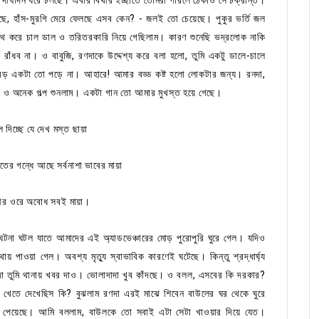
ছে, হাঁস-মুরগি মেরে ফেলছে এসব কেন? - জলই তো চেয়েছে। পুকুর ভর্তি জল
াথে করে চাল ডাল ও তরিতরকারি নিয়ে গেছিলাম। কারণ শুনেছি ভদ্রলোক নাকি
ে রাঁধব না। ও বাবুজি, রণদাকে উদ্দেশ্য করে বলা হলো, তুমি একটু ডালে-চালে
ুলি বড় একটা তো পড়ে না। আহারে! আমার বড্ড কষ্ট হলো লোকটার জন্য। রনদা,
ন ও অনেক গল্প শুনলাম। একটা গান তো আমার মুখস্ত হয়ে গেছে।
 দিচ্ছে যে দেখ মস্ত ছায়া
র গন্ধে আছে সর্বনাশা ভাবের মায়া
া আর ওরে অবোধ সবই মায়া।
ঘটনা ঘটল যাতে আমাদের এই অ্যাডভেঞ্চারের মোড় পুরোপুরি ঘুরে গেল। যদিও
পাওয়া গেল। অবশ্য মৃত্যু স্বাভাবিক কারণেই ঘটেছে। কিন্তু শ্রদ্ধার্ঘ্য
দাদা তুমি থানায় খবর দাও। ভোলাদাদা খুব কাঁদছে। ও বলল, এসবের কি দরকার?
ি খেতে দেখেছিস কি? বুঝলাম রণদা এরই মাঝে শিবেন বাউলের ঘর থেকে ঘুরে
ট পেয়েছে। আমি বললাম, বাউলকে তো সবাই এটা সেটা খাওয়ার দিয়ে যেত।