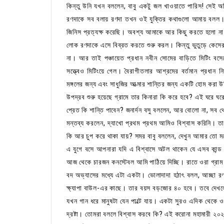
কিন্তু উনি যখন বললেন, বাবু একটু জল খাওয়াতে পারিস! সেই অব
রণদাকে সব বলায় রণদা তখন ওই যুক্তির কথাগুলো আমায় বল
জিনিস প্রত্যক্ষ করেছি। অবশ্য আমাকে আর কিছু করতে হলো না।
লোক রণদাকে এসে বিব্রত করতে শুরু করল। কিন্তু ভুতুড়ে কেসের
না। আর তাই পঞ্চায়েত প্রধান নবীন সোমের বাড়িতে মিটিং
সত্ত্বেও মিটিংয়ে গেল। বৈরাগীতলার আশ্রমের বর্তমান প্রধান ন
মঙ্গলের জন্য এবং সাধুজির আত্মার শান্তির জন্য একটি হোম করা উ
উপদ্রব শুরু হয়েছে গ্রামে তার কিনারা কি করে হবে? এই ঘরে ঘর
প্রেত কি শান্তি পাবেন? জনার্দন বসু বললেন, আর বোলো না, সব থ
মন্তব্য করলেন, দ্যাখো প্রথম প্রথম আমিও বিশ্বাস করিনি। 
কি আর চুপ করে থাকা যায়? সমর বাবু বললেন, দেখুন আমার তো ম
এ যুগে বসে আপনারা যদি এ বিশ্বাসে অটল থাকেন যে এসব কান্ড 
আজ থেকে চারজন কনস্টেবল আমি পাঠিয়ে দিচ্ছি। রাতে ওরা গ্রাম
বদ অভ্যাসের মধ্যে এটা একটা। ভোলাদাদা হঠাৎ বলল, আচ্ছা 
ক্ষ্যাপা বাউল-এর কাছে। তার বয়স বড়জোর ৪০ হবে। তবে দেখল
যখন গান ধরে মানুষটা যেন পাল্টে যায়। একটা সুরও এদিক থেকে
দ্রষ্টা। তোমরা বললে বিশ্বাস করবে কি? এই করোনা মহামারী 