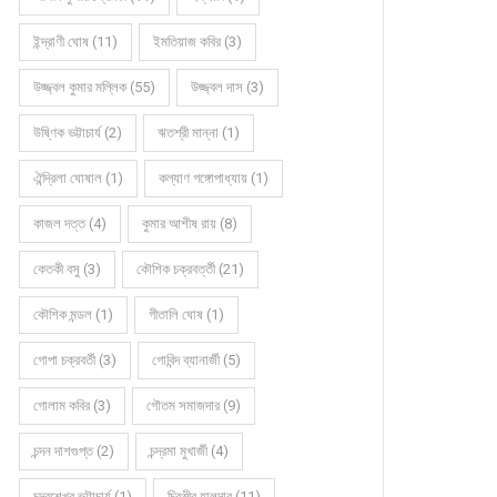
ইন্দ্রাণী ঘোষ (11)
ইমতিয়াজ কবির (3)
উজ্জ্বল কুমার মল্লিক (55)
উজ্জ্বল দাস (3)
উষ্ণিক ভট্টাচার্য (2)
ঋতশ্রী মান্না (1)
ঐন্দ্রিলা ঘোষাল (1)
কল্যাণ গঙ্গোপাধ্যায় (1)
কাজল দত্ত (4)
কুমার আশীষ রায় (8)
কেতকী বসু (3)
কৌশিক চক্রবর্ত্তী (21)
কৌশিক মন্ডল (1)
গীতালি ঘোষ (1)
গোপা চক্রবর্তী (3)
গোবিন্দ ব্যানার্জী (5)
গোলাম কবির (3)
গৌতম সমাজদার (9)
চন্দন দাশগুপ্ত (2)
চন্দ্রমা মুখার্জী (4)
চন্দ্রশেখর ভট্টাচার্য (1)
চিরঞ্জীব হালদার (11)