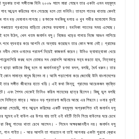
সুরকার তথা সঙ্গীতজ্ঞ যিনি ২০০৯ সালে মারা গেছেন তার একটা এমন বহুমূল্য
াহ আব্দুল করিমের গান গেয়েছে বলে তো শুনিনি। তাহলে গানের খাতায় কেনই
ব গান বড় বেমানান লাগছে। রণদাকে সবকিছু বলায় ও খুব গভীর মনোযোগ দিয়ে
পঞ্চায়েত প্রধানের বাড়িতে কেসের ফয়সালা। যবনিকা পতনের সময় এসেছে।
ই বলে উঠল, খেল খতম জনার্দন বসু। নিজের খড়ের গাদায় নিজে আগুন লাগিয়ে
সৎ পথে ব্যবহার করে আপনি যে অন্যায় করেছেন তার কোন ক্ষমা নেই। গ্রামের
ধান নবীন সোম ওনাদের পরামর্শ নিয়েই কাজকর্ম করেন। উনিও ভ্যাবাচ্যাকা খেয়ে
গোয়েন্দাগিরি করছ বলে তোমার সব বেয়াদপি আমাদের সহ্য করতে হবে, নিত্যবাবু
 ছাড়া কাউকে কিছু বলে না জনার্দনবাবু? রণদা বলল, বলছি, ধৈর্য ধরুন। তার
 কোন সামান্য মানুষ ছিলেন না। আমি পড়াশোনা করে জেনেছি উনি বাংলাদেশের
েই তার সঙ্গীত জীবনের হাতে খড়ি। এই কথা কিন্তু গ্রামের আরেকজন ব্যক্তি
টে। এবং শৈশব থেকেই তিনিও করিম সাহেবের ছাত্র ছিলেন। কিছু ভুল বলছি
ই কেসে নিমিত্ত মাত্র। আরও বড় প্রতারণা জড়িয়ে আছে এর পিছনে। ওনার খুনই
মরা পেয়েছি, শাহ আব্দুল করিমের একটি বহুমূল্য অপ্রকাশিত বই জনার্দন বসু
 সন্দেহ ওই বাউল এর উপর যায় তাই ওই বইটি তিনি গিয়ে বাউলের ঘরে রেখে
রা কিছু গানের খাতা রেখে আসেন। - শিবেন অক্ষরজ্ঞানহীন নয়। জনার্দন বসু
তো, গান গাইত। - আর আপনি তা পারতেন না তাই আপনার একটা পুরনো ক্রোধ