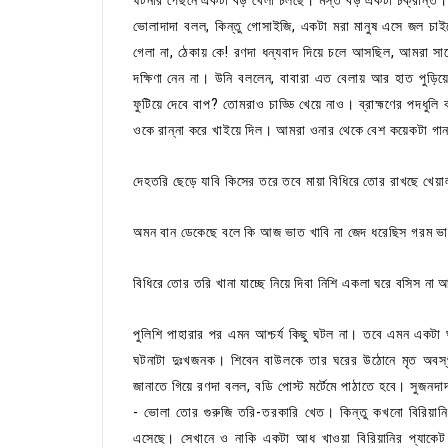
ভোলাদাদা বলল, কিন্তু গোসাইজি, একটা মরা মানুষ এসে জল চাই
গেলা না, ঠেকায় কে! রণদা ধন্যবাদ দিয়ে চলে আসছিল, আমরা স
দক্ষিণা নেন না। উনি বললেন, বাবারা এত বেলায় আর হাত পুড়িয়
ফুটিয়ে দেবে বাপ? তোমরাও চাড্ডি খেয়ে নাও। ব্রাহ্মণের পদধ
ওকে রান্না করে খাইয়ে দিল। আমরা ওনার থেকে বেশ কয়েকটা গা
দেহতরি ছেড়ে যাবি কিসের তরে তবে মায়া বিধিরে তোর রাখছে খেয়াল
অমন বান ডেকেছে বলে কি আজ ভাত খাবি না জেদ ধরেছিস গরম ভাতে
বিধিরে তোর তরি খানা যাচ্ছে নিয়ে দিবা নিশি একলা ঘরে বসিস ন
পুলিশি পাহারার পর এমন আশ্চর্য কিছু ঘটল না। তবে এমন একটা 
ঘটনাটা দুঃখজনক। শিবেন বাউলকে তার ঘরের উঠোনে মৃত অবস্থায় 
জানাতে গিয়ে রণদা বলল, বডি পোস্ট মর্টেমে পাঠাতে হবে। সুজন
- ভোলা তোর গুরুজি তরি-তরকারি খেত। কিন্তু কখনো বিরিয়ান
এসেছে। সেখানে ও নাকি একটা আধ খাওয়া বিরিয়ানির প্যাকে