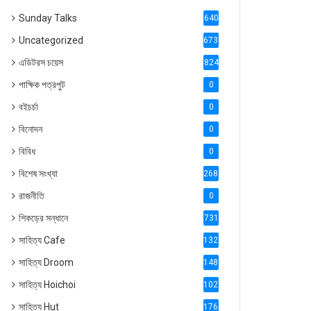
Sunday Talks
640
Uncategorized
6738
এডিটরস চয়েস
824
পাক্ষিক পত্রপুট
0
বইচর্চা
0
বিনোদন
0
বিবিধ
0
বিশেষ সংখ্যা
2686
রাজনীতি
0
শিকড়ের সন্ধানে
731
সাহিত্য Cafe
1321
সাহিত্য Droom
1488
সাহিত্য Hoichoi
1027
সাহিত্য Hut
1769