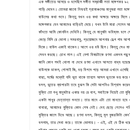
এক সঙ্গীতের আসরে ও বলেছিল সঙ্গীত সম্রাজ্ঞী লতা মঙ্গেশকর ৯২ 
পাড়ি দেবেন। তোমরা জানো নিশ্চয়ই গ্রামাঞ্চলের মানুষরা লতা ম
বাউলের কথা শুনে। কিন্তু যখন ওর কথা অক্ষরে অক্ষরে মি
মঙ্গেশকার যেন আমাদের বাড়িরই মেয়ে। যখন উনি মারা গেলেন আমি
কাঁদতে আমি কোনদিন দেখিনি। কিন্তু যে মানুষটা ভবিষ্যৎ বলে
কেড়ে নিলি রে ভোলা। সমরবাবু, প্রয়োজনে আপনার হেল্প পাব 
দিকে। বাউল একাই থাকেন। আগে ওর বউ ছিল। কিন্তু সেও মারা
সেবন করছে। চোখ লাল। এই নেশা বিষয়টাকে রণদা একদম পছন্দ
জানি কোন পথই খোলা না দেখে রণদা এখানে আসতে বাধ্য হয়েছ
বাউলকে ডাকল, গোসাই জি, বড় বিপদে পড়ে আমরা এখানে এসেছি।
বাছা, সর্ষের মধ্যেই যদি ভূত থাকে তাহলে আসল ভূতকে ভয় করে
বলল, ভূতের ব্যাপারটা তবে বুঝল কি সেটা আপনিও বিশ্বাস করেন? 
মুক্তি তো শুধু মানুষটার একার নয় রে বাপ, সবাইকে নিয়েই তো
একটা সাধুর বেত্তান্ত শুনতে। তার মানে এটা তো মানতে হবে
বাবারা, আমাদের মুক্তির কোন শেষ নেই। দেহ ছেড়ে গেলেও 
মুক্তির জালে বিধে আছে। রণদা বলল, কিন্তু মূল বুজরকিটা ক
বললাম, তার সেবা করে। তাকে ভোলায়। - এই, এই যে ঠিক ধরে
ঘটনার পেছনে একটা বড় খেলা চলছে। মস্ত বড় একটা চক্রান্ত। 