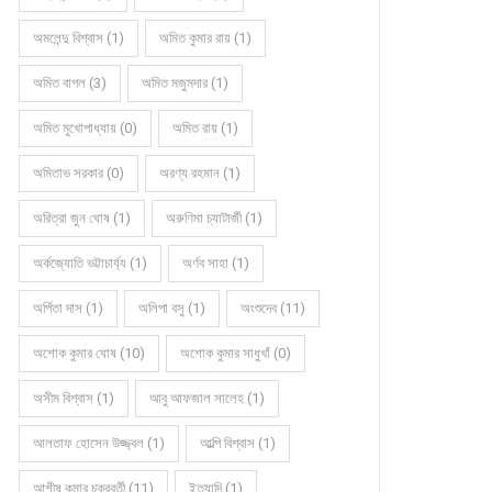
অমলেন্দু বিশ্বাস (1)
অমিত কুমার রায় (1)
অমিত বাগল (3)
অমিত মজুমদার (1)
অমিত মুখোপাধ্যায় (0)
অমিত রায় (1)
অমিতাভ সরকার (0)
অরণ্য রহমান (1)
অরিত্রা জুন ঘোষ (1)
অরুণিমা চ্যাটার্জী (1)
অর্কজ্যোতি ভট্টাচার্য্য (1)
অর্ণব সাহা (1)
অর্পিতা দাস (1)
অলিপা বসু (1)
অংশুদেব (11)
অশোক কুমার ঘোষ (10)
অশোক কুমার সাধুখাঁ (0)
অসীম বিশ্বাস (1)
আবু আফজাল সালেহ (1)
আলতাফ হোসেন উজ্জ্বল (1)
আল্পি বিশ্বাস (1)
আশীষ কুমার চক্রবর্তী (11)
ইত্যাদি (1)