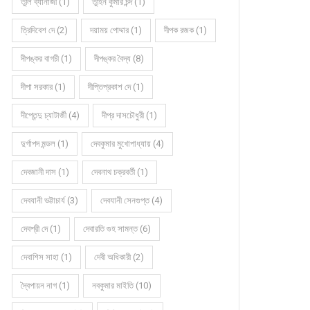
তুলি ব্যানার্জী (1)
তুহিন কুমার চন্দ (1)
ত্রিদিবেশ দে (2)
দয়াময় পোদ্দার (1)
দীপক রজক (1)
দীপঙ্কর বাগচী (1)
দীপঙ্কর বৈদ্য (8)
দীপা সরকার (1)
দীপ্তিপ্রকাশ দে (1)
দীপ্তেন্দু চ্যাটার্জী (4)
দীপ্র দাসচৌধুরী (1)
দুর্গাপদ মন্ডল (1)
দেবকুমার মুখোপাধ্যায় (4)
দেবজানী দাস (1)
দেবনাথ চক্রবর্তী (1)
দেবযানী ভট্টাচার্য (3)
দেবযানী সেনগুপ্ত (4)
দেবশ্রী দে (1)
দেবারতি গুহ সামন্ত (6)
দেবাশিস সাহা (1)
দেবী অধিকারী (2)
দ্বৈপায়ন নাগ (1)
নবকুমার মাইতি (10)