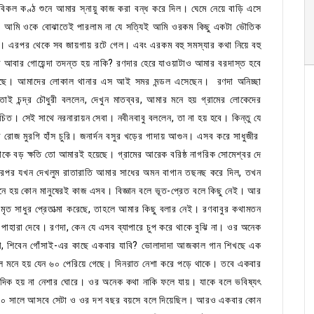
িকল কণ্ঠ শুনে আমার স্নায়ু কাজ করা বন্ধ করে দিল। ঘেমে নেয়ে বাড়ি এসে
ল। আমি ওকে বোঝাতেই পারলাম না যে সত্যিই আমি ওরকম কিছু একটা ভৌতিক
 এরপর থেকে সব জায়গায় রটে গেল। এবং এরকম বহু সমস্যার কথা নিয়ে বহু
 আবার গোয়েন্দা তদন্ত হয় নাকি? রণদার হেরে যাওয়াটাও আমার বরদাস্ত হবে
 বসেছে। আমাদের লোকাল থানার এস আই সমর মন্ডল এসেছেন। রণদা অনিচ্ছা
িতাই চন্দ্র চৌধুরী বললেন, দেখুন মাতব্বর, আমার মনে হয় গ্রামের লোকেদের
চিত। সেই সাথে নরনারায়ন সেবা। নবীনবাবু বললেন, তা না হয় হবে। কিন্তু যে
ে রোজ মুরগি হাঁস চুরি। জনার্দন বসুর খড়ের গাদায় আগুন। এসব করে সাধুজীর
েকে বড় ক্ষতি তো আমারই হয়েছে। গ্রামের আরেক বরিষ্ঠ নাগরিক সোমেশ্বর দে
তারপর যখন দেখলুম রাতারাতি আমার সাধের অমন বাগান তছনছ করে দিল, তখন
নে হয় কোন মানুষেরই কাজ এসব। বিজ্ঞান বলে ভূত-প্রেত বলে কিছু নেই। আর
মৃত সাধুর প্রেতাত্মা করেছে, তাহলে আমার কিছু বলার নেই। রণবাবুর কথামতন
 পাহারা দেবে। রণদা, কেন যে এসব ব্যাপারে চুপ করে থাকে বুঝি না। ওর অনেক
রণ, শিবেন গোঁসাই-এর কাছে একবার যাবি? ভোলাদাদা আজকাল গান শিখছে এক
ে মনে হয় যেন ৬০ পেরিয়ে গেছে। দিনরাত নেশা করে পড়ে থাকে। তবে একবার
 ওদিক হয় না নেশার ঘোরে। ওর অনেক কথা নাকি ফলে যায়। যাকে বলে ভবিষ্যৎ
২০২০ সালে আসবে সেটা ও ওর দশ বছর বয়সে বলে দিয়েছিল। আরও একবার কোন