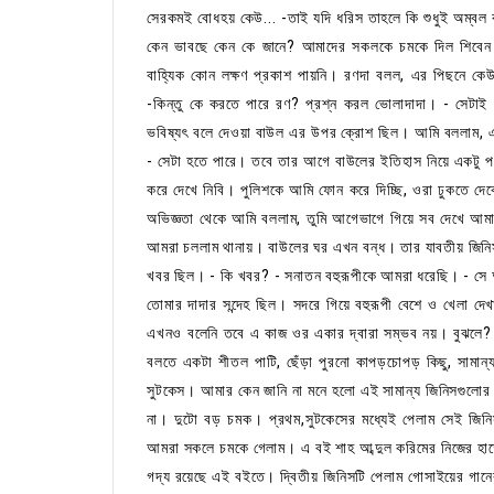
সেরকমই বোধহয় কেউ... -তাই যদি ধরিস তাহলে কি শুধুই অম্বল বা 
কেন ভাবছে কেন কে জানে? আমাদের সকলকে চমকে দিল শিবেন বাউলে
বাহ্যিক কোন লক্ষণ প্রকাশ পায়নি। রণদা বলল, এর পিছনে
-কিন্তু কে করতে পারে রণ? প্রশ্ন করল ভোলাদাদা। - সেটাই 
ভবিষ্যৎ বলে দেওয়া বাউল এর উপর ক্রোশ ছিল। আমি বললাম, এ
- সেটা হতে পারে। তবে তার আগে বাউলের ইতিহাস নিয়ে একটু পড
করে দেখে নিবি। পুলিশকে আমি ফোন করে দিচ্ছি, ওরা ঢুকতে 
অভিজ্ঞতা থেকে আমি বললাম, তুমি আগেভাগে গিয়ে সব দেখে আমা
আমরা চললাম থানায়। বাউলের ঘর এখন বন্ধ। তার যাবতীয় জিনিস
খবর ছিল। - কি খবর? - সনাতন বহুরূপীকে আমরা ধরেছি। - সে 
তোমার দাদার সন্দেহ ছিল। সদরে গিয়ে বহুরূপী বেশে ও খেলা 
এখনও বলেনি তবে এ কাজ ওর একার দ্বারা সম্ভব নয়। বুঝলে? 
বলতে একটা শীতল পাটি, ছেঁড়া পুরনো কাপড়চোপড় কিছু, সামা
সুটকেস। আমার কেন জানি না মনে হলো এই সামান্য জিনিসগুলোর
না। দুটো বড় চমক। প্রথম,সুটকেসের মধ্যেই পেলাম সেই জিনি
আমরা সকলে চমকে গেলাম। এ বই শাহ আব্দুল করিমের নিজের হাতে
গদ্য রয়েছে এই বইতে। দ্বিতীয় জিনিসটি পেলাম গোসাইয়ের গা