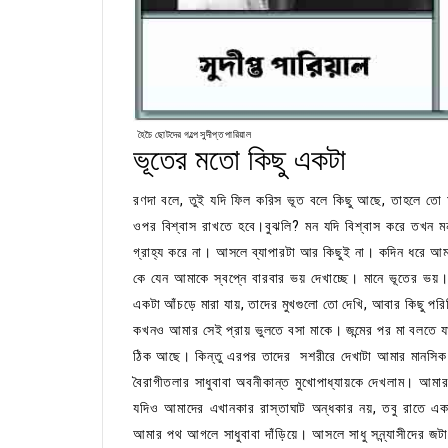
হৈচৈ ছোটদের গল্পে সুদীপ্ত পারিয়াল
ভূতের মতো কিছু একটা
রণদা বলে, তুই যদি ফিল করিস ভূত বলে কিছু আছে, তাহলে তো
ওপর বিশ্বাস রাখতে হবে।বুঝলি? মন যদি বিশ্বাস করে তখন মন 
গ্রাহ্য করে না। আসলে ব্যাপারটা আর কিছুই না। কদিন ধরে আমার 
কে যেন আমাকে স্বপ্নে বারবার ভয় দেখাচ্ছে। মানে ভূতের ভয়
একটা আঁচড়ে মারা যায়, তাদের মুখগুলো তো দেখি, আবার কিছু পরি
কখনও আমার সেই প্রায় ভুলতে বসা মাকে। জন্মের পর মা বলতে 
ঠিক আছে। কিন্তু এরপর তাদের সশরীরে দেখাটা আমার মানসিক অস
বৈরাগীতলার সাধুবাবা অবনীকান্ত মুখোপাধ্যায়কে দেখলাম। আম
যদিও আমাদের এখানকার রাস্তাঘাট অন্ধকার নয়, তবু রাতে একা
আমার পথ আগলে সাধুবাবা দাঁড়িয়ে। আসলে সাধু সন্ন্যাসীদের 