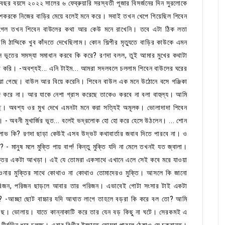
বছর বয়সে ২০২২ সালের ৬ ফেব্রুয়ারি সরস্বতী পূজার বিসর্জনের দিন সুরলোকে
ঙ্গেশকরকে নিজের বাড়ির মেয়ে বলেই মনে করে। সবাই তখন খেপে গিয়েছিল শিবেন
লে গেল তখন শিবেন বাউলের কথা আর কেউ মনে রাখেনি। তবে এটা ঠিক লতা
 ঠাম্মিকে খুব কাঁদতে দেখেছিলাম। কোন শিল্পীর মৃত্যুতে বাড়ির কাউকে এমন
 সে ভূতের সমস্যা সমাধান করবে কি করে? রণদা বলল, তুই আমার মুখের কথাটা
আশা করি। -অবশ্যই... এনি টাইম... আমরা সদলবলে চললাম শিবেন বাউলের ঘরের
 গেছে। বাউল আর বিয়ে করেনি। শিবেন বাউল এক মনে উঠোনে বসে গঞ্জিকা
 করে না। আর যাকে নেশা গ্রাস করেছে তাকেও করবে না বলা বাহুল্য। আমি
ে। অবশ্য ওর মুখ দেখে এমনটা মনে করা সত্যিই অমূলক। ভোলাদাদা শিবেন
 - অবনী মুখার্জির ভূত... বলেই ভদ্রলোক হো হো করে হেসে উঠলেন। ... শোন
 লাভ কি? রণদা ছাড়া কেউই এসব উদ্ভট কথাবার্তার জবাব দিতে পারবে না। ও
- মানুষ মলে মুক্তি পায় বাপ! কিন্তু মুক্তি যদি না মেলে তখনই যত জ্বালা।
 মুক্তির একটা আখড়া। এই যে তোমরা একসাথে এখানে এলে সেই কবে মরে যাওয়া
 ওনার মুক্তির সাথে কোথাও না কোথাও তোমাদেরও মুক্তি। আসলে কি জানো
পরিজন, পরিজন ছাড়লে আবার তার পরিজন। এভাবেই গোটা সংসার টাই একটা
েন? -আচ্ছা ছোট বাচ্চার যদি আঘাত লাগে তাহলে বড়রা কি করে বল তো? আমি
ছ। ভোলায়। যাতে কান্নাকাটি করে তার যেন বড় কিছু না ঘটে। সেরকমই এ
দীর্ঘদিন ধরে চলছে। এবার বিথীর ইচ্ছাতে তোমরা পারলে ঠেকাও সে চক্রান্ত।