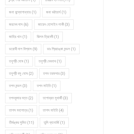
জনা বন্দ্যোপাধ্যায় (1)
জবা ভট্টাচার্য (1)
জয়দেব দাস (6)
জায়েদ হোসাইন লাকী (3)
জাহির খান (1)
ঝিলম ত্রিবেদী (1)
ডরোথী দাশ বিশ্বাস (9)
ডাঃ প্রিয়াঙ্কা মন্ডল (1)
তনুশ্রী ঘোষ (1)
তনুশ্রী দেবনাথ (1)
তনুশ্রী বসু ঘোষ (2)
তপন তরফদার (3)
তপন মন্ডল (3)
তপন মাইতি (1)
তপনকুমার দত্ত (2)
তপোব্রত মুখার্জী (3)
তাপস মহাপাত্র (1)
তাপস মাইতি (4)
তীর্থঙ্কর সুমিত (11)
তুলি ব্যানার্জি (1)