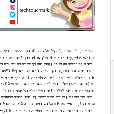
 অবশ্যই তা আছে। আর যদি মনে করিস কিছু নেই, তাহলে নেই।সুতরাং মনের
তার জন্য একটা যুক্তি খোঁজে, যুক্তি না পেলে মন কিন্তু কখনই ঘটনাটাকে
সাথে বেশ কয়েকটা অদ্ভুত কান্ড ঘটছে। প্রথমে শুরু হয়েছিল স্বপ্ন দিয়ে।
। অশরীরী কিছু আত্মা যেন আমার চারপাশে ঘুরে বেড়াচ্ছে। যারা আমার কলমের
চিত মানুষের মুখও দেখি। যেমন আমাদের স্বর্গীয় মাস্টারমশাই সুধীর দাস, আবার
যাকে চিনি সে আমার অবচেতনে আছে। তাই তাকে দেখিয়ে হয়তো। এই অব্দি সব
্থিরতার বাড়াবাড়ির পরিচয় দিল। দ্বিতীয় ঘটনাটা শুরু হলো যখন আমাদের
ার মাঝেমধ্যে টিউশন থেকে পড়ে ফিরতে অনেক রাত হয়। সাইকেল নিয়ে আসি।
 ফিরতে যেন খানিকটা ভয় লাগে। একদিন দেখি সেই পঞ্চানন মন্দিরের সামনে
জটা-জুটো প্রায় সব একই লাগে আমার। তাই বিশেষ করে প্রভেদ করতে পারিনি।