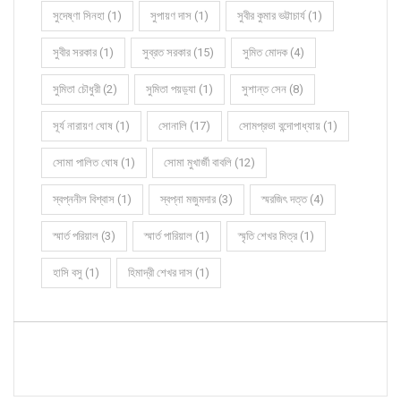
সুদেষ্ণা সিনহা (1)
সুপায়ণ দাস (1)
সুবীর কুমার ভট্টাচার্য (1)
সুবীর সরকার (1)
সুব্রত সরকার (15)
সুমিত মোদক (4)
সুমিতা চৌধুরী (2)
সুমিতা পয়ড়্যা (1)
সুশান্ত সেন (8)
সূর্য নারায়ণ ঘোষ (1)
সোনালি (17)
সোমপ্রভা বন্দোপাধ্যায় (1)
সোমা পালিত ঘোষ (1)
সোমা মুখার্জী বাবলি (12)
স্বপ্ননীল বিশ্বাস (1)
স্বপ্না মজুমদার (3)
স্মরজিৎ দত্ত (4)
স্মার্ত পরিয়াল (3)
স্মার্ত পারিয়াল (1)
স্মৃতি শেখর মিত্র (1)
হাসি বসু (1)
হিমাদ্রী শেখর দাস (1)