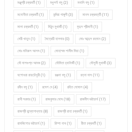
মঞ্জুশ্রী চক্রবর্তী (1)
মধুপর্ণা বসু (2)
মনালি বসু (1)
মনোনীতা চক্রবর্তী (1)
মন্দিরা গাঙ্গুলী (3)
মানস চক্রবর্ত্তী (11)
মালা চক্রবর্তী (1)
মিঠুন মুখার্জী (1)
মৃদুল শ্রীমানী (1)
মেরী খাতুন (1)
মৈত্রেয়ী হালদার (0)
মোঃ আব্দুল রহমান (2)
মোঃ মনিরুল আলম (1)
মোহাম্মদ শামীম মিয়া (1)
মৌ দাশগুপ্ত আদক (2)
মৌমিতা চ্যাটার্জী (1)
মৌসুমী মুখার্জী (3)
যশোধরা রায়চৌধুরী (1)
রঞ্জনা বসু (1)
রত্না দাস (11)
রবীন বসু (1)
রমেশ দে (4)
রহিত ঘোষাল (4)
রাখী সরদার (1)
রাজকুমার ঘোষ (18)
রাজদীপ ভট্টাচার্য (17)
রাজশ্রী বন্দ্যোপাধ্যায় (8)
রাজশ্রী রাহা চক্রবর্তী (1)
রামকিশোর ভট্টাচার্য (1)
রিম্পা নাথ (1)
রীতা চক্রবর্তী (1)