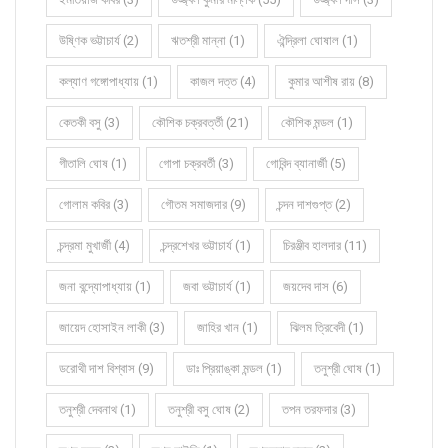
উষ্ণিক ভট্টাচার্য (2)
ঋতশ্রী মান্না (1)
ঐন্দ্রিলা ঘোষাল (1)
কল্যাণ গঙ্গোপাধ্যায় (1)
কাজল দত্ত (4)
কুমার আশীষ রায় (8)
কেতকী বসু (3)
কৌশিক চক্রবর্ত্তী (21)
কৌশিক মন্ডল (1)
গীতালি ঘোষ (1)
গোপা চক্রবর্তী (3)
গোবিন্দ ব্যানার্জী (5)
গোলাম কবির (3)
গৌতম সমাজদার (9)
চন্দন দাশগুপ্ত (2)
চন্দ্রমা মুখার্জী (4)
চন্দ্রশেখর ভট্টাচার্য (1)
চিরঞ্জীব হালদার (11)
জনা বন্দ্যোপাধ্যায় (1)
জবা ভট্টাচার্য (1)
জয়দেব দাস (6)
জায়েদ হোসাইন লাকী (3)
জাহির খান (1)
ঝিলম ত্রিবেদী (1)
ডরোথী দাশ বিশ্বাস (9)
ডাঃ প্রিয়াঙ্কা মন্ডল (1)
তনুশ্রী ঘোষ (1)
তনুশ্রী দেবনাথ (1)
তনুশ্রী বসু ঘোষ (2)
তপন তরফদার (3)