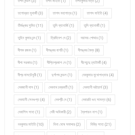
তপন মন্ডল (3)
তপন মাইতি (1)
তপনকুমার দত্ত (2)
তপোব্রত মুখার্জী (3)
তাপস মহাপাত্র (1)
তাপস মাইতি (4)
তীর্থঙ্কর সুমিত (11)
তুলি ব্যানার্জি (1)
তুলি ব্যানার্জী (1)
তুহিন কুমার চন্দ (1)
ত্রিদিবেশ দে (2)
দয়াময় পোদ্দার (1)
দীপক রজক (1)
দীপঙ্কর বাগচী (1)
দীপঙ্কর বৈদ্য (8)
দীপা সরকার (1)
দীপ্তিপ্রকাশ দে (1)
দীপ্তেন্দু চ্যাটার্জী (4)
দীপ্র দাসচৌধুরী (1)
দুর্গাপদ মন্ডল (1)
দেবকুমার মুখোপাধ্যায় (4)
দেবজানী দাস (1)
দেবনাথ চক্রবর্তী (1)
দেবযানী ভট্টাচার্য (3)
দেবযানী সেনগুপ্ত (4)
দেবশ্রী দে (1)
দেবারতি গুহ সামন্ত (6)
দেবাশিস সাহা (1)
দেবী অধিকারী (2)
দ্বৈপায়ন নাগ (1)
নবকুমার মাইতি (10)
নিনা ঘোষ সমাদ্দার (2)
নিবিড় সাহা (21)