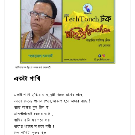
কবিতায় স্বর্ণযুগে শংকরনাথ চক্রবর্তী
একটা পাখি
একটা পাখি হারিয়ে ডানা,বৃষ্টি ভিজে আমার কাছে
বললো মেঘের পালক পেলে,আকাশ হবে আমার গাছে !
গাছে আমার ফুল ছিল না
ডালপালাতেই বেজায় ভারি ,
পাখির নাকি মন গলে যায়
পাতায় পাতায় সাজলে নারী !
দিক-পাখিটা পুরুষ ছিল