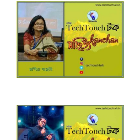
রূপচর্চা (ধারাবাহিক) মন্দিরা গাঙ্গুলী