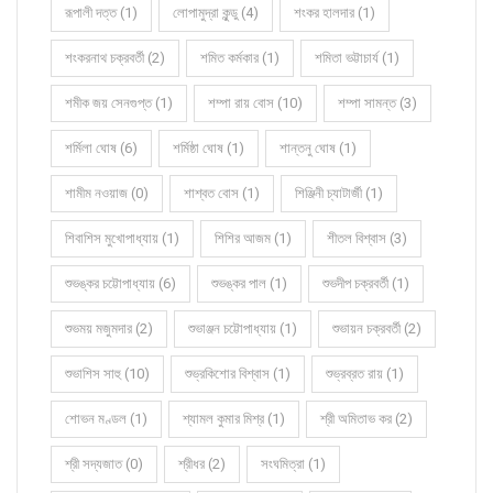
রূপালী দত্ত (1)
লোপামুদ্রা কুন্ডু (4)
শংকর হালদার (1)
শংকরনাথ চক্রবর্তী (2)
শমিত কর্মকার (1)
শমিতা ভট্টাচার্য (1)
শমীক জয় সেনগুপ্ত (1)
শম্পা রায় বোস (10)
শম্পা সামন্ত (3)
শর্মিলা ঘোষ (6)
শর্মিষ্ঠা ঘোষ (1)
শান্তনু ঘোষ (1)
শামীম নওয়াজ (0)
শাশ্বত বোস (1)
শিঞ্জিনী চ্যাটার্জী (1)
শিবাশিস মুখোপাধ্যায় (1)
শিশির আজম (1)
শীতল বিশ্বাস (3)
শুভঙ্কর চট্টোপাধ্যায় (6)
শুভঙ্কর পাল (1)
শুভদীপ চক্রবর্তী (1)
শুভময় মজুমদার (2)
শুভাঞ্জন চট্টোপাধ্যায় (1)
শুভায়ন চক্রবর্তী (2)
শুভাশিস সাহু (10)
শুভ্রকিশোর বিশ্বাস (1)
শুভ্রব্রত রায় (1)
শোভন মণ্ডল (1)
শ্যামল কুমার মিশ্র (1)
শ্রী অমিতাভ কর (2)
শ্রী সদ্যজাত (0)
শ্রীধর (2)
সংঘমিত্রা (1)