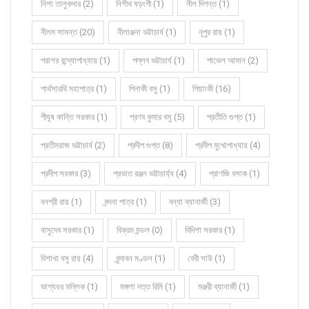
নিশা তালুকদার (2)
নিশীথ ষড়ংগী (1)
নীল দিগন্ত (1)
নীলম সামন্ত (20)
নীলাঞ্জনা ভট্টাচার্য (1)
নূপুর রায় (1)
পরাশর বন্দ্যোপাধ্যায় (1)
পল্লব ভট্টাচার্য (1)
পাভেল আমান (2)
পার্থসারথি মহাপাত্র (1)
পিনাকী বসু (1)
পিয়াংকী (16)
পীযূষ কান্তি সরকার (1)
প্রণব কুমার বসু (5)
প্রতীতি গুপ্ত (1)
প্রতীমরাজ ভট্টাচার্য (2)
প্রদীপ গুপ্ত (8)
প্রদীপ মুখোপাধ্যায় (4)
প্রদীপ সরকার (3)
প্রভাত রঞ্জন ভট্টাচার্য্য (4)
প্রাণজি বসাক (1)
বনশ্রী রায় (1)
বন্দনা পাত্র (1)
বন্যা ব্যানার্জী (3)
বাসুদেব সরকার (1)
বিক্রম মন্ডল (0)
বিদিশা সরকার (1)
বিশাখা বসু রায় (4)
বৃন্দাবন মণ্ডল (1)
বেবী সাউ (1)
ভাগ্যধর মল্লিক (1)
মঙ্গলা দত্ত রিমি (1)
মঞ্জরী ব্যানার্জী (1)