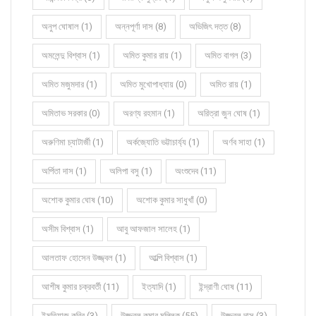
অনুপ ঘোষাল (1)
অন্নপূর্ণা দাস (8)
অভিজিৎ দত্ত (8)
অমলেন্দু বিশ্বাস (1)
অমিত কুমার রায় (1)
অমিত বাগল (3)
অমিত মজুমদার (1)
অমিত মুখোপাধ্যায় (0)
অমিত রায় (1)
অমিতাভ সরকার (0)
অরণ্য রহমান (1)
অরিত্রা জুন ঘোষ (1)
অরুণিমা চ্যাটার্জী (1)
অর্কজ্যোতি ভট্টাচার্য্য (1)
অর্ণব সাহা (1)
অর্পিতা দাস (1)
অলিপা বসু (1)
অংশুদেব (11)
অশোক কুমার ঘোষ (10)
অশোক কুমার সাধুখাঁ (0)
অসীম বিশ্বাস (1)
আবু আফজাল সালেহ (1)
আলতাফ হোসেন উজ্জ্বল (1)
আল্পি বিশ্বাস (1)
আশীষ কুমার চক্রবর্তী (11)
ইত্যাদি (1)
ইন্দ্রাণী ঘোষ (11)
ইমতিয়াজ কবির (3)
উজ্জ্বল কুমার মল্লিক (55)
উজ্জ্বল দাস (3)