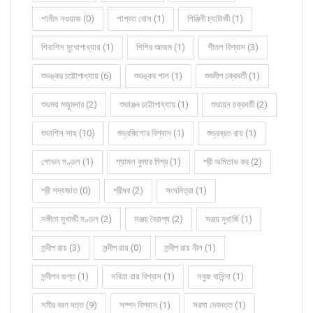
শামীম নওয়াজ (0)
শাশ্বত বোস (1)
শিঞ্জিনী চ্যাটার্জী (1)
শিবাশিস মুখোপাধ্যায় (1)
শিশির আজম (1)
শীতল বিশ্বাস (3)
শুভঙ্কর চট্টোপাধ্যায় (6)
শুভঙ্কর পাল (1)
শুভদীপ চক্রবর্তী (1)
শুভময় মজুমদার (2)
শুভাঞ্জন চট্টোপাধ্যায় (1)
শুভায়ন চক্রবর্তী (2)
শুভাশিস সাহু (10)
শুভ্রকিশোর বিশ্বাস (1)
শুভ্রব্রত রায় (1)
শোভন মণ্ডল (1)
শ্যামল কুমার মিশ্র (1)
শ্রী অমিতাভ কর (2)
শ্রী সদ্যজাত (0)
শ্রীধর (2)
সংঘমিত্রা (1)
সঙ্গীতা মুখার্জী মণ্ডল (2)
সঞ্জয় বৈরাগ্য (2)
সঞ্জয় মুখার্জি (1)
সন্দীপ রায় (3)
সন্দীপ রায় (0)
সন্দীপ রায় নীল (1)
সন্দীপন গুপ্ত (1)
সবিতা রায় বিশ্বাস (1)
সবুজ বাসিন্দা (1)
সমীর বরণ দত্ত (9)
সম্পদ বিশ্বাস (1)
সরমা দেবদত্ত (1)