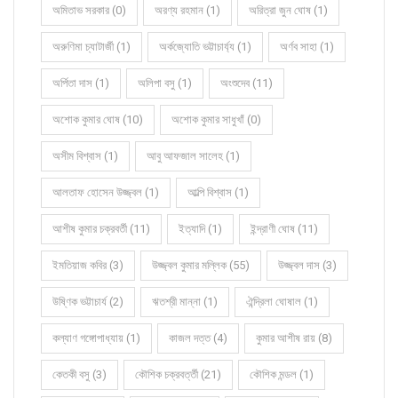
অমিতাভ সরকার (0)
অরণ্য রহমান (1)
অরিত্রা জুন ঘোষ (1)
অরুণিমা চ্যাটার্জী (1)
অর্কজ্যোতি ভট্টাচার্য্য (1)
অর্ণব সাহা (1)
অর্পিতা দাস (1)
অলিপা বসু (1)
অংশুদেব (11)
অশোক কুমার ঘোষ (10)
অশোক কুমার সাধুখাঁ (0)
অসীম বিশ্বাস (1)
আবু আফজাল সালেহ (1)
আলতাফ হোসেন উজ্জ্বল (1)
আল্পি বিশ্বাস (1)
আশীষ কুমার চক্রবর্তী (11)
ইত্যাদি (1)
ইন্দ্রাণী ঘোষ (11)
ইমতিয়াজ কবির (3)
উজ্জ্বল কুমার মল্লিক (55)
উজ্জ্বল দাস (3)
উষ্ণিক ভট্টাচার্য (2)
ঋতশ্রী মান্না (1)
ঐন্দ্রিলা ঘোষাল (1)
কল্যাণ গঙ্গোপাধ্যায় (1)
কাজল দত্ত (4)
কুমার আশীষ রায় (8)
কেতকী বসু (3)
কৌশিক চক্রবর্ত্তী (21)
কৌশিক মন্ডল (1)