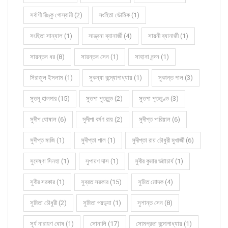
সর্বাণী রিঙ্কু গোস্বামী (2)
সংহিতা ভৌমিক (1)
সংহিতা সান্যাল (1)
সান্ত্বনা ব্যানার্জী (4)
সায়নী ব্যানার্জী (1)
সায়ন্তন ধর (8)
সায়ন্তন সেন (1)
সাহানা নন্দন (1)
সিরাজুল ইসলাম (1)
সুকন্যা বন্দ্যোপাধ্যায় (1)
সুকান্ত পাল (3)
সুতনু হালদার (15)
সুতপা পুততুন্ড (2)
সুতপা পূততুণ্ড (3)
সুদীপ ঘোষাল (6)
সুদীপা বর্মণ রায় (2)
সুদীপ্ত পারিয়াল (6)
সুদীপ্ত মাজি (1)
সুদীপ্তা পাল (1)
সুদীপ্তা রায় চৌধুরী মুখার্জী (6)
সুদেষ্ণা সিনহা (1)
সুপায়ণ দাস (1)
সুবীর কুমার ভট্টাচার্য (1)
সুবীর সরকার (1)
সুব্রত সরকার (15)
সুমিত মোদক (4)
সুমিতা চৌধুরী (2)
সুমিতা পয়ড়্যা (1)
সুশান্ত সেন (8)
সূর্য নারায়ণ ঘোষ (1)
সোনালি (17)
সোমপ্রভা বন্দোপাধ্যায় (1)