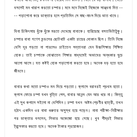
বসলেই মন খারাপ করতো চম্পার। মনে মনে নিজেই নিজেকে সান্ত্বনা দিত --
-- পড়াশোনা করে ডাক্তার হলে প্রতিদিন সে মাছ-মাংস দিয়ে ভাত খাবে।
বিনা চিকিৎসায় ধুঁকে ধুঁকে মরতে দেখেছে বাবাকে। হারিয়েছে বসতভিটাটুকু।
চম্পার বাবা গণেশ মন্ডলের ছোটখাট একটা চায়ের দোকান ছিল। তিনি নিজে
বেশি দূর পড়তে না পারলেও চাইতেন সন্তানরা যেন উচ্চশিক্ষায় শিক্ষিত
হোক। তাই চম্পাকে বোঝাতেন শিক্ষার মাধ্যমেই অভাবের অন্ধকার ঘুচে
আলো আসে। যত কষ্টই হোক পড়াশোনা করতে হবে। অনেক বড় হতে হবে
জীবনে।
বাবার কথা মতো চম্পাও মন দিয়ে পড়তো। ক্লাসে বরাবরই প্রথম হতো।
ক্লাস ফোরে চম্পা যখন বৃত্তি পেল, বাবার আনন্দ যেন আর ধরে না। কিন্তু
এই সুখ কপালে সইলো না বেশিদিন। চম্পা যখন অষ্টম শ্রেণীর ছাত্রী, তখন
হঠাৎ একদিন ওর বাবা গুরুতর অসুস্থ হয়ে পড়েন। নানা পরীক্ষা-নিরীক্ষার
পর ডাক্তার বললেন, লিভার অকেজো হয়ে গেছে। খুব শীঘ্রই লিভার
ট্রান্সফার করতে হবে। অনেক টাকার প্রয়োজন।