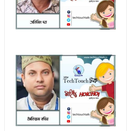
হৈচৈ কবিতায় আশীষ কুমার চক্রবর্তী