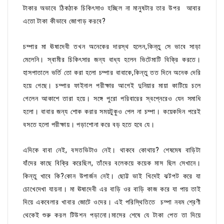
টাকার অভাবে ঠিকঠাক চিকিৎসাও হচ্ছিল না মানুষটার তার উপর আবার
এতো টাকা কীভাবে জোগাড় করবে?
চম্পার মা ঊষাদেবী তখন অনেকের দারস্থ হলেন,কিন্তু সে ভাবে সাড়া
মেলেনি। স্বামীর চিকিৎসার জন্য বাধ্য হলেন ভিটেমাটি বিক্রি করতে।
হাসপাতালে ভর্তি তো করা হলো চম্পার বাবাকে,কিন্তু তত দিনে অনেক দেরি
হয়ে গেছে। চম্পার ফাইনাল পরীক্ষার আগেই দুনিয়ার মায়া কাটিয়ে চলে
গেলেন আকাশে তারা হয়ে। সঙ্গে পুরো পরিবারের স্বপ্নেরেও যেন সমাধি
হলো। বাবার জন্য শোক করার সময়টুকুও পেল না চম্পা। কয়েকদিন পরেই
বসতে হলো পরীক্ষায়। পড়াশোনা করে বড় হতে হবে যে।
এদিকে বাবা নেই, বসতভিটাও নেই। থাকবে কোথায়? শেষমেষ বাড়িটা
যাঁদের কাছে বিক্রি করেছিল, তাঁদের বলেকয়ে কয়েক মাস ছিল সেখানে।
কিন্তু খাবে কি?কোন উপার্জন নেই। ছোট্ট ভাই খিদেই ঝটপট করে যা
চোখেদেখা যায়না। মা ঊষাদেবী এর বাড়ি ওর বাড়ি কাজ করে যা পায় তাই
দিয়ে একবেলার খাবার জোটে ওদের। এই পরিস্থিতিতে চম্পা নবম শ্রেণী
থেকেই শুরু করল টিউশন পড়ানো।মাসের শেষে যে টাকা পেত তা দিয়ে