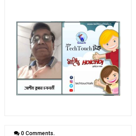
হৈচৈ কবিতায় ইমতিয়াজ কবির
হৈচৈ কবিতায় আশীষ কুমার চক্রবর্তী
0 Comments.