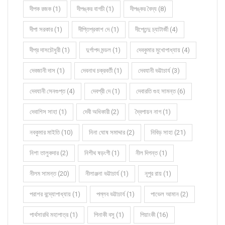
দীপক রজক (1)
দীপঙ্কর বাগচী (1)
দীপঙ্কর বৈদ্য (8)
দীপা সরকার (1)
দীপ্তিপ্রকাশ দে (1)
দীপ্তেন্দু চ্যাটার্জী (4)
দীপ্র দাসচৌধুরী (1)
দুর্গাপদ মন্ডল (1)
দেবকুমার মুখোপাধ্যায় (4)
দেবজানী দাস (1)
দেবনাথ চক্রবর্তী (1)
দেবযানী ভট্টাচার্য (3)
দেবযানী সেনগুপ্ত (4)
দেবশ্রী দে (1)
দেবারতি গুহ সামন্ত (6)
দেবাশিস সাহা (1)
দেবী অধিকারী (2)
দ্বৈপায়ন নাগ (1)
নবকুমার মাইতি (10)
নিনা ঘোষ সমাদ্দার (2)
নিবিড় সাহা (21)
নিশা তালুকদার (2)
নিশীথ ষড়ংগী (1)
নীল দিগন্ত (1)
নীলম সামন্ত (20)
নীলাঞ্জনা ভট্টাচার্য (1)
নূপুর রায় (1)
পরাশর বন্দ্যোপাধ্যায় (1)
পল্লব ভট্টাচার্য (1)
পাভেল আমান (2)
পার্থসারথি মহাপাত্র (1)
পিনাকী বসু (1)
পিয়াংকী (16)