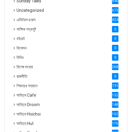
Sunday Talks
640
Uncategorized
6738
এডিটরস চয়েস
824
পাক্ষিক পত্রপুট
0
বইচর্চা
0
বিনোদন
0
বিবিধ
0
বিশেষ সংখ্যা
2686
রাজনীতি
0
শিকড়ের সন্ধানে
731
সাহিত্য Cafe
1321
সাহিত্য Droom
1488
সাহিত্য Hoichoi
1027
সাহিত্য Hut
1769