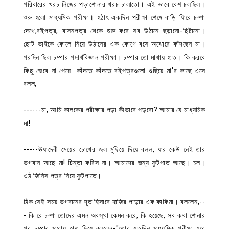
পরিবারের খরচ নিজের পড়াশোনার খরচ চালাতো। এই ভাবে বেশ চলছিল।
শুরু হলো মাধ্যমিক পরীক্ষা। হঠাৎ একদিন পরীক্ষা শেষে বাড়ি ফিরে চম্পা
দেখে,বইপত্র, বাসনপত্র থেকে শুরু করে সব উঠানে ছড়ানো-ছিটানো।
ছোট ভাইকে কোলে নিয়ে উঠানের এক কোণে বসে অঝোরে কাঁদছেন মা।
পরদিন ছিল চম্পার পদার্থবিজ্ঞান পরীক্ষা। চম্পার তো মাথায় হাত। কি করবে
কিছু ভেবে না পেয়ে কাঁদতে কাঁদতে বইপত্রগুলো গুছিয়ে মা'র কাছে এসে
বলল,
------মা, আমি কালকের পরীক্ষার পড়া কীভাবে পড়বো? আমার যে মাধ্যমিক
মা!
-----ঊষাদেবী মেয়ের চোখের জল মুছিয়ে দিয়ে বলল, যার কেউ নেই তার
ভগবান আছে মা! চিন্তা করিস না। আমাদের জন্য ফুটপাত আছে। চল।
ওঠ জিনিস পত্র নিয়ে ফুটপাতে।
ঠিক সেই সময় ভগবানের দূত হিসাবে হাজির পাড়ার এক কাকিমা। বললেন,--
- কি রে চম্পা তোদের এমন অবস্থা কেমন করে, কি হয়েছে, সব কথা শোনার
পর চম্পার মাথায় হাত দিয়ে বললেন-"তোর যতদিন মাধ্যমিক পরীক্ষা হবে