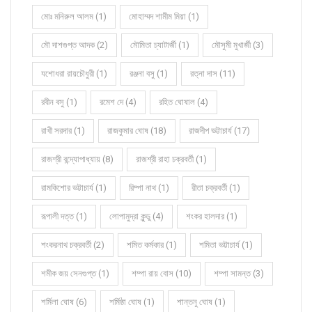
মোঃ মনিরুল আলম (1)
মোহাম্মদ শামীম মিয়া (1)
মৌ দাশগুপ্ত আদক (2)
মৌমিতা চ্যাটার্জী (1)
মৌসুমী মুখার্জী (3)
যশোধরা রায়চৌধুরী (1)
রঞ্জনা বসু (1)
রত্না দাস (11)
রবীন বসু (1)
রমেশ দে (4)
রহিত ঘোষাল (4)
রাখী সরদার (1)
রাজকুমার ঘোষ (18)
রাজদীপ ভট্টাচার্য (17)
রাজশ্রী বন্দ্যোপাধ্যায় (8)
রাজশ্রী রাহা চক্রবর্তী (1)
রামকিশোর ভট্টাচার্য (1)
রিম্পা নাথ (1)
রীতা চক্রবর্তী (1)
রূপালী দত্ত (1)
লোপামুদ্রা কুন্ডু (4)
শংকর হালদার (1)
শংকরনাথ চক্রবর্তী (2)
শমিত কর্মকার (1)
শমিতা ভট্টাচার্য (1)
শমীক জয় সেনগুপ্ত (1)
শম্পা রায় বোস (10)
শম্পা সামন্ত (3)
শর্মিলা ঘোষ (6)
শর্মিষ্ঠা ঘোষ (1)
শান্তনু ঘোষ (1)