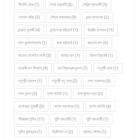
গীতালি ঘোষ (1)
গোপা চক্রবর্তী (3)
গোবিন্দ ব্যানার্জী (5)
গোলাম কবির (3)
গৌতম সমাজদার (9)
চন্দন দাশগুপ্ত (2)
চন্দ্রমা মুখার্জী (4)
চন্দ্রশেখর ভট্টাচার্য (1)
চিরঞ্জীব হালদার (11)
জনা বন্দ্যোপাধ্যায় (1)
জবা ভট্টাচার্য (1)
জয়দেব দাস (6)
জায়েদ হোসাইন লাকী (3)
জাহির খান (1)
ঝিলম ত্রিবেদী (1)
ডরোথী দাশ বিশ্বাস (9)
ডাঃ প্রিয়াঙ্কা মন্ডল (1)
তনুশ্রী ঘোষ (1)
তনুশ্রী দেবনাথ (1)
তনুশ্রী বসু ঘোষ (2)
তপন তরফদার (3)
তপন মন্ডল (3)
তপন মাইতি (1)
তপনকুমার দত্ত (2)
তপোব্রত মুখার্জী (3)
তাপস মহাপাত্র (1)
তাপস মাইতি (4)
তীর্থঙ্কর সুমিত (11)
তুলি ব্যানার্জি (1)
তুলি ব্যানার্জী (1)
তুহিন কুমার চন্দ (1)
ত্রিদিবেশ দে (2)
দয়াময় পোদ্দার (1)