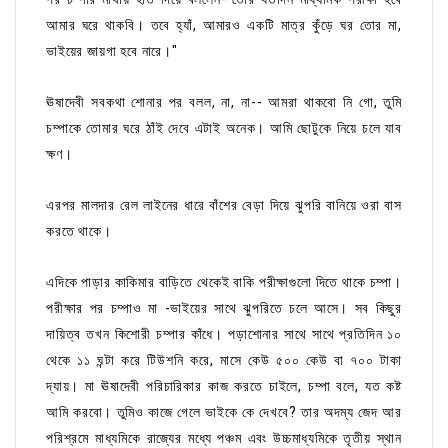
আমার ঘরে থাকবি। তবে হ্যাঁ, আমারও একটি মাত্র কুঁড়ে ঘর তোর মা,
ভাইয়ের জায়গা হবে নারে।"
ঊষাদেবী সবকথা শোনার পর বলল, না, না-- আমরা থাকবো নি গো, তুমি
চম্পাকে তোমার ঘরে ঠাঁই দেবে এটাই অনেক। আমি ছোটুকে নিয়ে চলে যাব
ক্ষণ।
এরপর মালদার রেল লাইনের ধারে বাঁশের বেড়া দিয়ে ঝুপরি বানিয়ে ওরা বাস
করতে থাকে।
এদিকে পাড়ার কাকিমার বাড়িতে থেকেই বাকি পরীক্ষাগুলো দিতে থাকে চম্পা।
পরীক্ষার পর চম্পাও মা -ভাইয়ের সাথে ঝুপরিতে চলে আসে। সব কিছুর
দায়িত্ব তখন কিশোরী চম্পার কাঁধে। পড়াশোনার সাথে সাথে প্রতিদিন ১০
থেকে ১১ ঘন্টা করে টিউশনি করে, মাসে কেউ ৫০০ কেউ বা ৭০০ টাকা
দ্যায়। মা ঊষাদেবী পরিচারিকার কাজ করতে চাইলে, চম্পা বলে, যত কষ্ট
আমি করবো। তুমিও কাজে গেলে ভাইকে কে দেখবে? তার অদম্য জেদ আর
পরিশ্রমে মাধ্যমিকে রাজ্যের মধ্যে পঞ্চম এবং উচ্চমাধ্যমিকে তৃতীয় স্থান