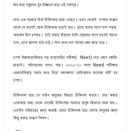
জয় করে স্কুলের মুখ উজ্জ্বল করে এই নক্ষত্র।
বাবা এক প্রকার বিনা চিকিৎসায় মারা গেছেন। তখন থেকেই চম্পার সংকল্প
তাকে যে ভাবেই হোক চিকিৎসক হতেই হবে। রাতে বাবার পাশে বসে পড়ার
অভ্যাস ছিল চম্পার। তাই বাবার বাঁধানো ফটো ফ্রেমের পাশে যখনই পড়তে
বসে, চোখ ঝাপসা হয়ে ওঠে। গাল বেয়ে যেন অদম্য জেদ ঝড়ে পড়ে।
চম্পা উচ্চমাধ্যমিকের পর ডাক্তারির পরীক্ষা( Neet) দেয় কোন কোচিং
ছাড়াই। পরিশ্রমের ফলও পায়। ২০২০-২১ সালে Need পরীক্ষায়
মেধাতালিকায় স্থান করে নিয়ে কোলকাতা মেডিক্যাল কলেজে ভর্তি হয়
চম্পা।
চিকিৎসক হয়ে সে গরিব মানুষের ফ্রিতে চিকিৎসা করবে। তার কথায়
একেবারে কাছ থেকে দেখেছি চিকিৎসার অভাবে মানুষ কিভাবে মারা যায়।
এতদিন পরিবারের জন্য করেছি এবার চিকিৎসক হয়ে দেশের মানুষের জন্য
কিছু করার সংকল্প নিলাম।