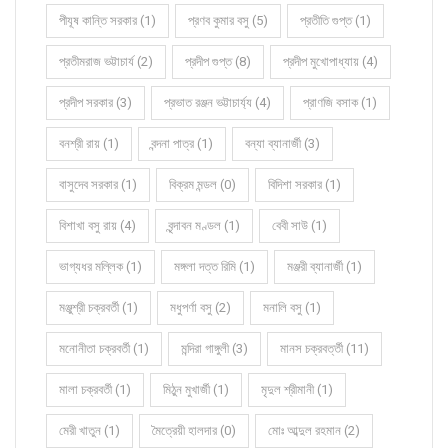
পীযূষ কান্তি সরকার (1)
প্রণব কুমার বসু (5)
প্রতীতি গুপ্ত (1)
প্রতীমরাজ ভট্টাচার্য (2)
প্রদীপ গুপ্ত (8)
প্রদীপ মুখোপাধ্যায় (4)
প্রদীপ সরকার (3)
প্রভাত রঞ্জন ভট্টাচার্য্য (4)
প্রাণজি বসাক (1)
বনশ্রী রায় (1)
বন্দনা পাত্র (1)
বন্যা ব্যানার্জী (3)
বাসুদেব সরকার (1)
বিক্রম মন্ডল (0)
বিদিশা সরকার (1)
বিশাখা বসু রায় (4)
বৃন্দাবন মণ্ডল (1)
বেবী সাউ (1)
ভাগ্যধর মল্লিক (1)
মঙ্গলা দত্ত রিমি (1)
মঞ্জরী ব্যানার্জী (1)
মঞ্জুশ্রী চক্রবর্তী (1)
মধুপর্ণা বসু (2)
মনালি বসু (1)
মনোনীতা চক্রবর্তী (1)
মন্দিরা গাঙ্গুলী (3)
মানস চক্রবর্ত্তী (11)
মালা চক্রবর্তী (1)
মিঠুন মুখার্জী (1)
মৃদুল শ্রীমানী (1)
মেরী খাতুন (1)
মৈত্রেয়ী হালদার (0)
মোঃ আব্দুল রহমান (2)