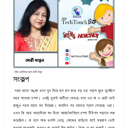
হৈচৈ ছোটদের গল্পে মেরী খাতুন
সংকল্প
গরম ভাতে লঙ্কা ডলে নুন দিয়ে হুশ হুশ করে বড় বড় গ্রাস মুখে তুলছিল
বছর পনেরো চম্পা। একটু দূরেই মাটিতে থেবড়ে বসে ওর মা ও ছোট ভাই
রাজুও গরম ভাতে মন দিয়েছে। কতদিন পর ভাতের স্বাদ পেয়েছে ওরা।
এখন কি আর অন্যদিকে মন দিতে আছে!ভাগ্যিস চম্পা টিউশন পড়াতে শুরু
করেছিল। না হলে শাক গুগলি খেয়ে, লোকের বাড়িতে ফাই ফরমাশ খেটে
কখনো আধপেটা, কখনও না খেয়েই দিন কাটত। খিদে যে বড় বালাই। খেতে